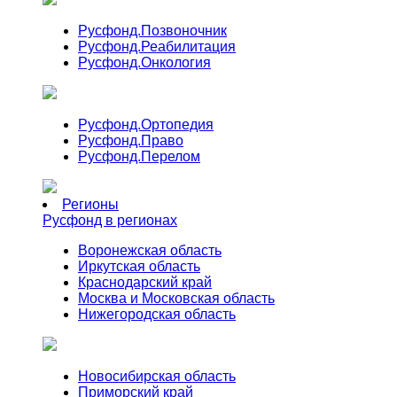
Русфонд.
Позвоночник
Русфонд.
Реабилитация
Русфонд.
Онкология
Русфонд.
Ортопедия
Русфонд.
Право
Русфонд.
Перелом
Регионы
Русфонд в регионах
Воронежская область
Иркутская область
Краснодарский край
Москва и Московская область
Нижегородская область
Новосибирская область
Приморский край