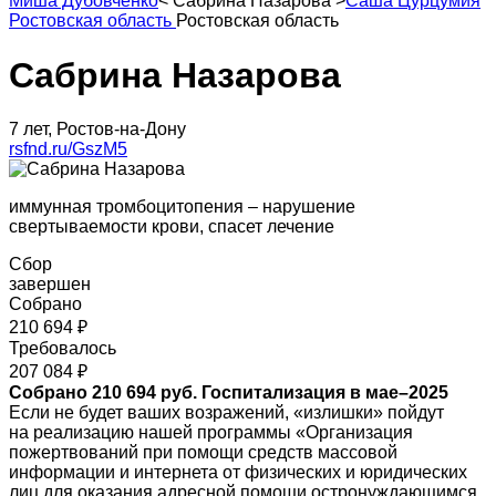
Миша Дубовченко
<
Сабрина Назарова
>
Саша Цурцумия
Ростовская область
Ростовская область
Сабрина Назарова
7 лет, Ростов-на-Дону
rsfnd.ru/GszM5
иммунная тромбоцитопения – нарушение
свертываемости крови, спасет лечение
Сбор
завершен
Собрано
210 694 ₽
Требовалось
207 084 ₽
Собрано 210 694 руб. Госпитализация в мае–2025
Если не будет ваших возражений, «излишки» пойдут
на реализацию нашей программы «Организация
пожертвований при помощи средств массовой
информации и интернета от физических и юридических
лиц для оказания адресной помощи остронуждающимся