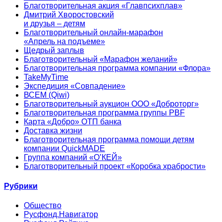
Благотворительная акция «Главпсихплав»
Дмитрий Хворостовский
и друзья – детям
Благотворительный онлайн‑марафон
«Апрель на подъеме»
Щедрый заплыв
Благотворительный «Марафон желаний»
Благотворительная программа компании «Флора»
TakeMyTime
Экспедиция «Совпадение»
ВСЕМ (Qiwi)
Благотворительный аукцион ООО «Доброторг»
Благотворительная программа группы PBF
Карта «Добро» ОТП банка
Доставка жизни
Благотворительная программа помощи детям
компании QuickMADE
Группа компаний «О’КЕЙ»
Благотворительный проект «Коробка храбрости»
Рубрики
Общество
Русфонд.Навигатор