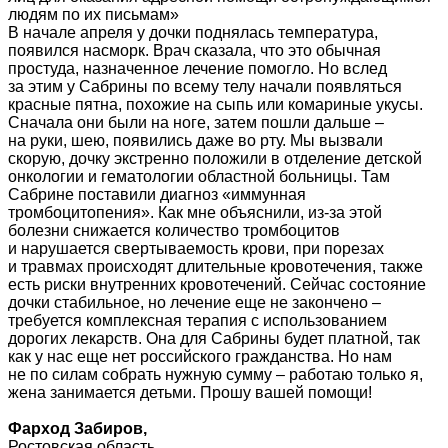
людям по их письмам»
В начале апреля у дочки поднялась температура,
появился насморк. Врач сказала, что это обычная
простуда, назначенное лечение помогло. Но вслед
за этим у Сабрины по всему телу начали появляться
красные пятна, похожие на сыпь или комариные укусы.
Сначала они были на ноге, затем пошли дальше –
на руки, шею, появились даже во рту. Мы вызвали
скорую, дочку экстренно положили в отделение детской
онкологии и гематологии областной больницы. Там
Сабрине поставили диагноз «иммунная
тромбоцитопения». Как мне объяснили, из-за этой
болезни снижается количество тромбоцитов
и нарушается свертываемость крови, при порезах
и травмах происходят длительные кровотечения, также
есть риски внутренних кровотечений. Сейчас состояние
дочки стабильное, но лечение еще не закончено –
требуется комплексная терапия с использованием
дорогих лекарств. Она для Сабрины будет платной, так
как у нас еще нет российского гражданства. Но нам
не по силам собрать нужную сумму – работаю только я,
жена занимается детьми. Прошу вашей помощи!
Фарход Забиров,
Ростовская область