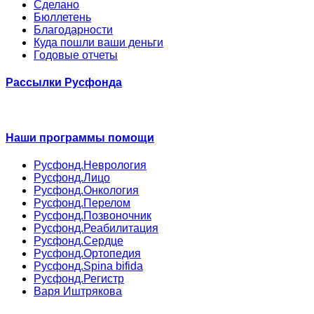
Сделано
Бюллетень
Благодарности
Куда пошли ваши деньги
Годовые отчеты
Рассылки Русфонда
Наши программы помощи
Русфонд.Неврология
Русфонд.Лицо
Русфонд.Онкология
Русфонд.Перелом
Русфонд.Позвоночник
Русфонд.Реабилитация
Русфонд.Сердце
Русфонд.Ортопедия
Русфонд.Spina bifida
Русфонд.Регистр
Варя Иштрякова