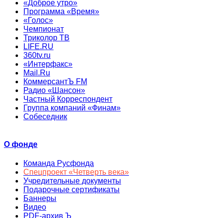
«Доброе утро»
Программа «Время»
«Голос»
Чемпионат
Триколор ТВ
LIFE.RU
360tv.ru
«Интерфакс»
Mail.Ru
КоммерсантЪ FM
Радио «Шансон»
Частный Корреспондент
Группа компаний «Финам»
Собеседник
О фонде
Команда Русфонда
Спецпроект «Четверть века»
Учредительные документы
Подарочные сертификаты
Баннеры
Видео
PDF-архив Ъ