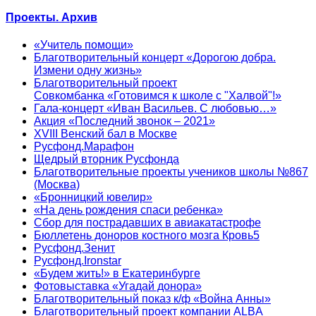
Проекты. Архив
«Учитель помощи»
Благотворительный концерт «Дорогою добра.
Измени одну жизнь»
Благотворительный проект
Совкомбанка «Готовимся к школе с "Халвой"!»
Гала-концерт «Иван Васильев. С любовью…»
Акция «Последний звонок – 2021»
XVIII Венский бал в Москве
Русфонд.Марафон
Щедрый вторник Русфонда
Благотворительные проекты учеников школы №867
(Москва)
«Бронницкий ювелир»
«На день рождения спаси ребенка»
Сбор для пострадавших в авиакатастрофе
Бюллетень доноров костного мозга Кровь5
Русфонд.Зенит
Русфонд.Ironstar
«Будем жить!» в Екатеринбурге
Фотовыставка «Угадай донора»
Благотворительный показ к/ф «Война Анны»
Благотворительный проект компании ALBA