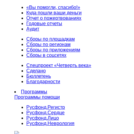
«Вы помогли, спасибо!»
Куда пошли ваши деньги
Отчет о пожертвованиях
Годовые отчеты
Аудит
Сборы по площадкам
Сборы по регионам
Сборы по приложениям
Сборы в соцсетях
Спецпроект «Четверть века»
Сделано
Бюллетень
Благодарности
Программы
Программы помощи
Русфонд.
Регистр
Русфонд.
Сердце
Русфонд.
Лицо
Русфонд.
Неврология