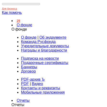
Для бизнеса
Как помочь
29
О фонде
О фонде
О фонде
|
Об эндаументе
Команда Русфонда
Учредительные документы
Награды и благодарности
Подписка на новости
Подарочные сертификаты
Баннеры
Договор
PDF-архив Ъ
PDF
|
Видео
Контакты и реквизиты
Мобильные приложения
Отчеты
Отчеты