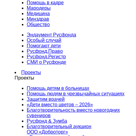
Помощь в кадре
Мародеры
Медицина
Минздрав
Общество
Эндаумент Русфонда
Особый случай
Помогают дети
Русфонд.Право
Русфонд.Регистр
СМИ о Русфонде
Проекты
Проекты
Помощь детям в больницах
Помощь людям в чрезвычайных ситуациях
Защитим врачей
«Дети вместо цветов – 2026»
Благотворительность вместо новогодних
сувениров
Русфонд & Зумба
Благотворительный аукцион
ООО «Доброторг»