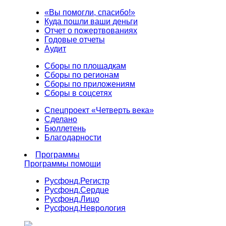
«Вы помогли, спасибо!»
Куда пошли ваши деньги
Отчет о пожертвованиях
Годовые отчеты
Аудит
Сборы по площадкам
Сборы по регионам
Сборы по приложениям
Сборы в соцсетях
Спецпроект «Четверть века»
Сделано
Бюллетень
Благодарности
Программы
Программы помощи
Русфонд.
Регистр
Русфонд.
Сердце
Русфонд.
Лицо
Русфонд.
Неврология