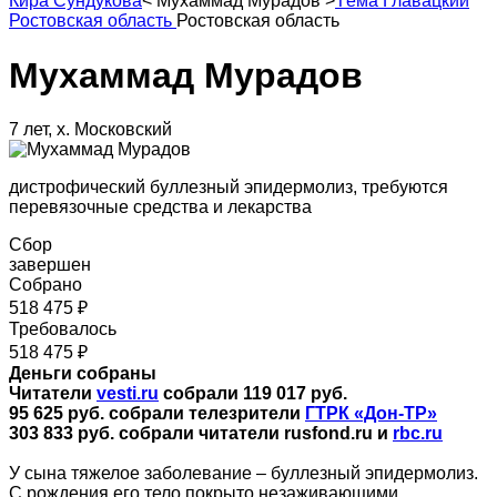
Кира Сундукова
<
Мухаммад Мурадов
>
Тёма Главацкий
Ростовская область
Ростовская область
Мухаммад Мурадов
7 лет, х. Московский
дистрофический буллезный эпидермолиз, требуются
перевязочные средства и лекарства
Сбор
завершен
Собрано
518 475 ₽
Требовалось
518 475 ₽
Деньги собраны
Читатели
vesti.ru
собрали 119 017 руб.
95 625 руб. собрали телезрители
ГТРК «Дон-ТР»
303 833 руб. собрали читатели rusfond.ru и
rbc.ru
У сына тяжелое заболевание – буллезный эпидермолиз.
С рождения его тело покрыто незаживающими