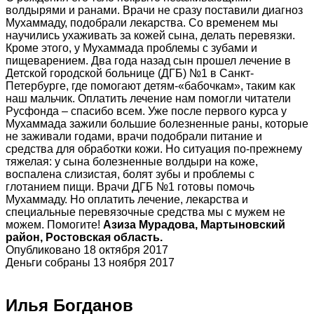
волдырями и ранами. Врачи не сразу поставили диагноз
Мухаммаду, подобрали лекарства. Со временем мы
научились ухаживать за кожей сына, делать перевязки.
Кроме этого, у Мухаммада проблемы с зубами и
пищеварением. Два года назад сын прошел лечение в
Детской городской больнице (ДГБ) №1 в Санкт-
Петербурге, где помогают детям-«бабочкам», таким как
наш мальчик. Оплатить лечение нам помогли читатели
Русфонда – спасибо всем. Уже после первого курса у
Мухаммада зажили большие болезненные раны, которые
не заживали годами, врачи подобрали питание и
средства для обработки кожи. Но ситуация по-прежнему
тяжелая: у сына болезненные волдыри на коже,
воспалена слизистая, болят зубы и проблемы с
глотанием пищи. Врачи ДГБ №1 готовы помочь
Мухаммаду. Но оплатить лечение, лекарства и
специальные перевязочные средства мы с мужем не
можем. Помогите!
Азиза Мурадова, Мартыновский
район, Ростовская область.
Опубликовано 18 октября 2017
Деньги собраны 13 ноября 2017
Илья Богданов