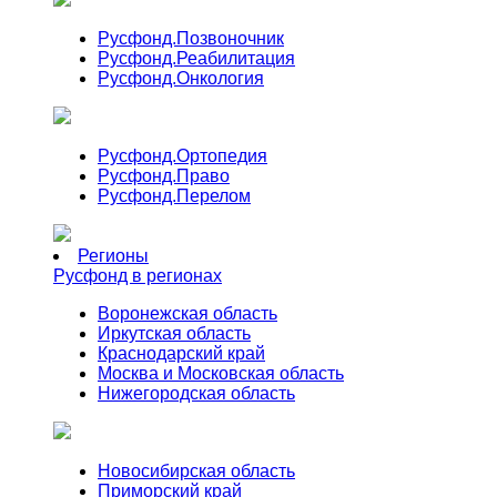
Русфонд.
Позвоночник
Русфонд.
Реабилитация
Русфонд.
Онкология
Русфонд.
Ортопедия
Русфонд.
Право
Русфонд.
Перелом
Регионы
Русфонд в регионах
Воронежская область
Иркутская область
Краснодарский край
Москва и Московская область
Нижегородская область
Новосибирская область
Приморский край