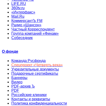
LIFE.RU
360tv.ru
«Интерфакс»
Mail.Ru
КоммерсантЪ FM
Радио «Шансон»
Частный Корреспондент
Группа компаний «Финам»
Собеседник
О фонде
Команда Русфонда
Спецпроект «Четверть века»
Учредительные документы
Подарочные сертификаты
Баннеры
Видео
PDF-архив Ъ
PDF
Российские клиники
Контакты и реквизиты
Политика конфиденциальности