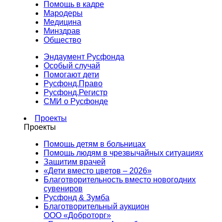
Помощь в кадре
Мародеры
Медицина
Минздрав
Общество
Эндаумент Русфонда
Особый случай
Помогают дети
Русфонд.Право
Русфонд.Регистр
СМИ о Русфонде
Проекты
Проекты
Помощь детям в больницах
Помощь людям в чрезвычайных ситуациях
Защитим врачей
«Дети вместо цветов – 2026»
Благотворительность вместо новогодних
сувениров
Русфонд & Зумба
Благотворительный аукцион
ООО «Доброторг»