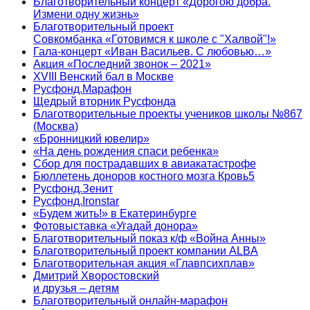
Благотворительный концерт «Дорогою добра.
Измени одну жизнь»
Благотворительный проект
Совкомбанка «Готовимся к школе с "Халвой"!»
Гала-концерт «Иван Васильев. С любовью…»
Акция «Последний звонок – 2021»
XVIII Венский бал в Москве
Русфонд.Марафон
Щедрый вторник Русфонда
Благотворительные проекты учеников школы №867
(Москва)
«Бронницкий ювелир»
«На день рождения спаси ребенка»
Сбор для пострадавших в авиакатастрофе
Бюллетень доноров костного мозга Кровь5
Русфонд.Зенит
Русфонд.Ironstar
«Будем жить!» в Екатеринбурге
Фотовыставка «Угадай донора»
Благотворительный показ к/ф «Война Анны»
Благотворительный проект компании ALBA
Благотворительная акция «Главпсихплав»
Дмитрий Хворостовский
и друзья – детям
Благотворительный онлайн‑марафон