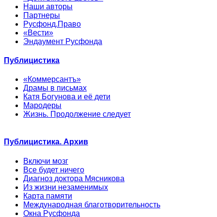
Наши авторы
Партнеры
Русфонд.Право
«Вести»
Эндаумент Русфонда
Публицистика
«Коммерсантъ»
Драмы в письмах
Катя Богунова и её дети
Мародеры
Жизнь. Продолжение следует
Публицистика. Архив
Включи мозг
Все будет ничего
Диагноз доктора Мясникова
Из жизни незаменимых
Карта памяти
Международная благотворительность
Окна Русфонда