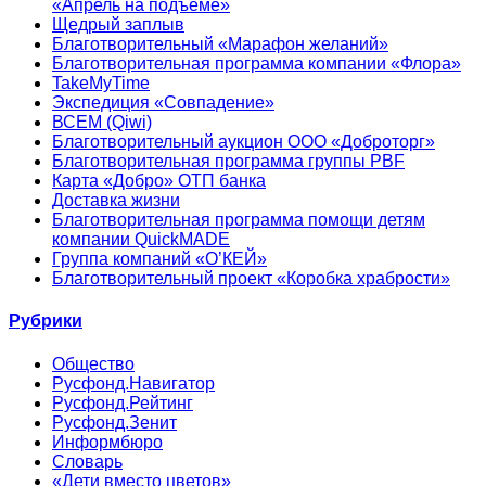
«Апрель на подъеме»
Щедрый заплыв
Благотворительный «Марафон желаний»
Благотворительная программа компании «Флора»
TakeMyTime
Экспедиция «Совпадение»
ВСЕМ (Qiwi)
Благотворительный аукцион ООО «Доброторг»
Благотворительная программа группы PBF
Карта «Добро» ОТП банка
Доставка жизни
Благотворительная программа помощи детям
компании QuickMADE
Группа компаний «О’КЕЙ»
Благотворительный проект «Коробка храбрости»
Рубрики
Общество
Русфонд.Навигатор
Русфонд.Рейтинг
Русфонд.Зенит
Информбюро
Словарь
«Дети вместо цветов»