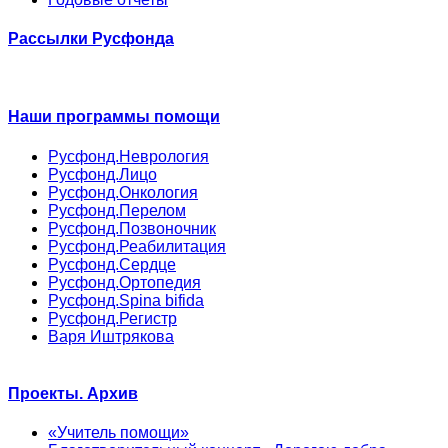
Рассылки Русфонда
Наши программы помощи
Русфонд.Неврология
Русфонд.Лицо
Русфонд.Онкология
Русфонд.Перелом
Русфонд.Позвоночник
Русфонд.Реабилитация
Русфонд.Сердце
Русфонд.Ортопедия
Русфонд.Spina bifida
Русфонд.Регистр
Варя Иштрякова
Проекты. Архив
«Учитель помощи»