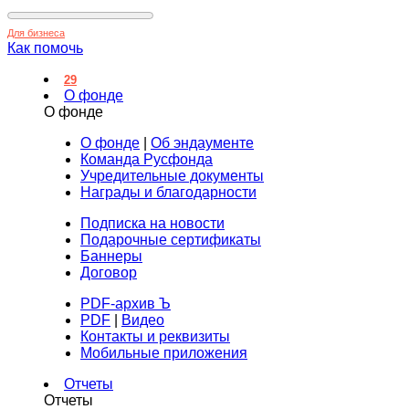
Для бизнеса
Как помочь
29
О фонде
О фонде
О фонде
|
Об эндаументе
Команда Русфонда
Учредительные документы
Награды и благодарности
Подписка на новости
Подарочные сертификаты
Баннеры
Договор
PDF-архив Ъ
PDF
|
Видео
Контакты и реквизиты
Мобильные приложения
Отчеты
Отчеты