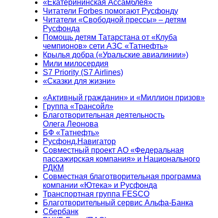
«Екатерининская Ассамблея»
Читатели Forbes помогают Русфонду
Читатели «Свободной прессы» – детям
Русфонда
Помощь детям Татарстана от «Клуба
чемпионов» сети АЗС «Татнефть»
Крылья добра («Уральские авиалинии»)
Мили милосердия
S7 Priority (S7 Airlines)
«Сказки для жизни»
«Активный гражданин» и «Миллион призов»
Группа «Трансойл»
Благотворительная деятельность
Олега Леонова
БФ «Татнефть»
Русфонд.Навигатор
Совместный проект АО «Федеральная
пассажирская компания» и Национального
РДКМ
Совместная благотворительная программа
компании «Ютека» и Русфонда
Транспортная группа FESCO
Благотворительный сервис Альфа-Банка
Сбербанк