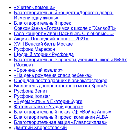
«Учитель помощи»
Благотворительный концерт «Дорогою добра.
Измени одну жизнь»
Благотворительный проект
Совкомбанка «Готовимся к школе с "Халвой"!»
Гала-концерт «Иван Васильев. С любовью…»
Акция «Последний звонок – 2021»
XVIII Венский бал в Москве
Русфонд.Марафон
Щедрый вторник Русфонда
Благотворительные проекты учеников школы №867
(Москва)
«Бронницкий ювелир»
«На день рождения спаси ребенка»
Сбор для пострадавших в авиакатастрофе
Бюллетень доноров костного мозга Кровь5
Русфонд.Зенит
Русфонд.Ironstar
«Будем жить!» в Екатеринбурге
Фотовыставка «Угадай донора»
Благотворительный показ к/ф «Война Анны»
Благотворительный проект компании ALBA
Благотворительная акция «Главпсихплав»
Дмитрий Хворостовский