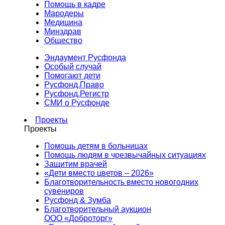
Помощь в кадре
Мародеры
Медицина
Минздрав
Общество
Эндаумент Русфонда
Особый случай
Помогают дети
Русфонд.Право
Русфонд.Регистр
СМИ о Русфонде
Проекты
Проекты
Помощь детям в больницах
Помощь людям в чрезвычайных ситуациях
Защитим врачей
«Дети вместо цветов – 2026»
Благотворительность вместо новогодних
сувениров
Русфонд & Зумба
Благотворительный аукцион
ООО «Доброторг»