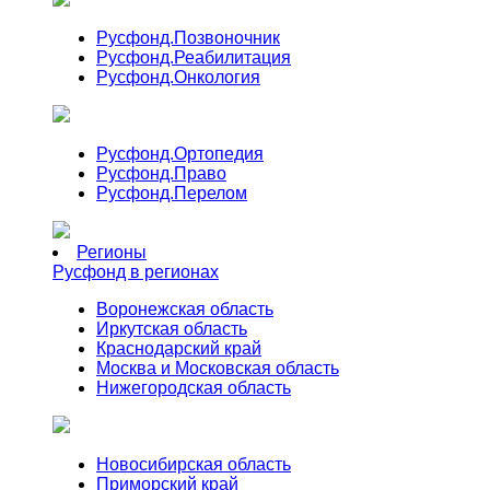
Русфонд.
Позвоночник
Русфонд.
Реабилитация
Русфонд.
Онкология
Русфонд.
Ортопедия
Русфонд.
Право
Русфонд.
Перелом
Регионы
Русфонд в регионах
Воронежская область
Иркутская область
Краснодарский край
Москва и Московская область
Нижегородская область
Новосибирская область
Приморский край