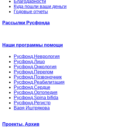
Благодарности
Куда пошли ваши деньги
Годовые отчеты
Рассылки Русфонда
Наши программы помощи
Русфонд.Неврология
Русфонд.Лицо
Русфонд.Онкология
Русфонд.Перелом
Русфонд.Позвоночник
Русфонд.Реабилитация
Русфонд.Сердце
Русфонд.Ортопедия
Русфонд.Spina bifida
Русфонд.Регистр
Варя Иштрякова
Проекты. Архив