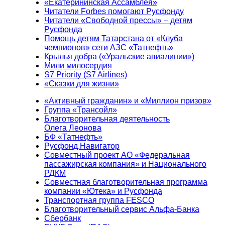
«Екатерининская Ассамблея»
Читатели Forbes помогают Русфонду
Читатели «Свободной прессы» – детям
Русфонда
Помощь детям Татарстана от «Клуба
чемпионов» сети АЗС «Татнефть»
Крылья добра («Уральские авиалинии»)
Мили милосердия
S7 Priority (S7 Airlines)
«Сказки для жизни»
«Активный гражданин» и «Миллион призов»
Группа «Трансойл»
Благотворительная деятельность
Олега Леонова
БФ «Татнефть»
Русфонд.Навигатор
Совместный проект АО «Федеральная
пассажирская компания» и Национального
РДКМ
Совместная благотворительная программа
компании «Ютека» и Русфонда
Транспортная группа FESCO
Благотворительный сервис Альфа-Банка
Сбербанк