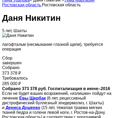
Лина Уралова
<
Даня Никитин
>
Тёма Маргарян
Ростовская область
Ростовская область
Даня Никитин
5 лет, Шахты
лагофтальм (несмыкание глазной щели), требуется
операция
Сбор
завершен
Собрано
373 378 ₽
Требовалось
285 000 ₽
Собрано 373 378 руб. Госпитализация в июне–2016
Если не будет ваших возражений, «излишки» пойдут на
лечение
Евы Щербак
(6 лет, рецессивный
дистрофический буллезный эпидермолиз, г. Шахты)
и
Дениса Душенко
(15 лет, тяжелая травма мягких
тканей бедра и голени левой ноги, г. Ростов-на-Дону,
Ростовская область) в соответствии с программой