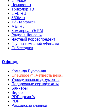
«Голос»
Чемпионат
Триколор ТВ
LIFE.RU
360tv.ru
«Интерфакс»
Mail.Ru
КоммерсантЪ FM
Радио «Шансон»
Частный Корреспондент
Группа компаний «Финам»
Собеседник
О фонде
Команда Русфонда
Спецпроект «Четверть века»
Учредительные документы
Подарочные сертификаты
Баннеры
Видео
PDF-архив Ъ
PDF
Российские клиники