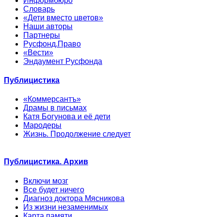
Информбюро
Словарь
«Дети вместо цветов»
Наши авторы
Партнеры
Русфонд.Право
«Вести»
Эндаумент Русфонда
Публицистика
«Коммерсантъ»
Драмы в письмах
Катя Богунова и её дети
Мародеры
Жизнь. Продолжение следует
Публицистика. Архив
Включи мозг
Все будет ничего
Диагноз доктора Мясникова
Из жизни незаменимых
Карта памяти