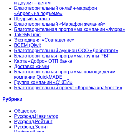
и друзья – детям
Благотворительный онлайн‑марафон
«Апрель на подъеме»
Щедрый заплыв
Благотворительный «Марафон желаний»
Благотворительная программа компании «Флора»
TakeMyTime
Экспедиция «Совпадение»
ВСЕМ (Qiwi)
Благотворительный аукцион ООО «Доброторг»
Благотворительная программа группы PBF
Карта «Добро» ОТП банка
Доставка жизни
Благотворительная программа помощи детям
компании QuickMADE
Группа компаний «О’КЕЙ»
Благотворительный проект «Коробка храбрости»
Рубрики
Общество
Русфонд.Навигатор
Русфонд.Рейтинг
Русфонд.Зенит