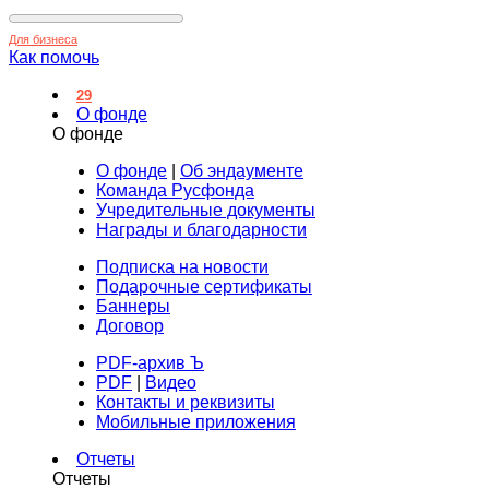
Для бизнеса
Как помочь
29
О фонде
О фонде
О фонде
|
Об эндаументе
Команда Русфонда
Учредительные документы
Награды и благодарности
Подписка на новости
Подарочные сертификаты
Баннеры
Договор
PDF-архив Ъ
PDF
|
Видео
Контакты и реквизиты
Мобильные приложения
Отчеты
Отчеты