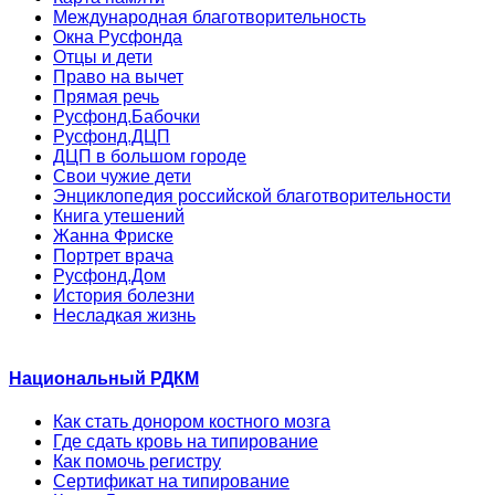
Международная благотворительность
Окна Русфонда
Отцы и дети
Право на вычет
Прямая речь
Русфонд.Бабочки
Русфонд.ДЦП
ДЦП в большом городе
Свои чужие дети
Энциклопедия российской благотворительности
Книга утешений
Жанна Фриске
Портрет врача
Русфонд.Дом
История болезни
Несладкая жизнь
Национальный РДКМ
Как стать донором костного мозга
Где сдать кровь на типирование
Как помочь регистру
Сертификат на типирование