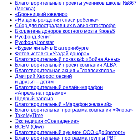
Благотворительные проекты учеников школы №867
(Москва)
«Бронницкий ювелир»
«На день рождения спаси ребенка»
Сбор для пострадавших в авиакатастрофе
Бюллетень доноров костного мозга Кровь5
Русфонд.Зенит
Русфонд.Ironstar
«Будем жить!» в Екатеринбурге
Фотовыставка «Угадай донора»
Благотворительный показ к/ф «Война Анны»
Благотворительный проект компании ALBA
Благотворительная акция «Главпсихплав»
Дмитрий Хворостовский
и друзья – детям
Благотворительный онлайн‑марафон
«Апрель на подъеме»
Щедрый заплыв
Благотворительный «Марафон желаний»
Благотворительная программа компании «Флора»
TakeMyTime
Экспедиция «Совпадение»
ВСЕМ (Qiwi)
Благотворительный аукцион ООО «Доброторг»
Благотворительная программа группы PBF