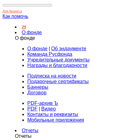
Для бизнеса
Как помочь
29
О фонде
О фонде
О фонде
|
Об эндаументе
Команда Русфонда
Учредительные документы
Награды и благодарности
Подписка на новости
Подарочные сертификаты
Баннеры
Договор
PDF-архив Ъ
PDF
|
Видео
Контакты и реквизиты
Мобильные приложения
Отчеты
Отчеты