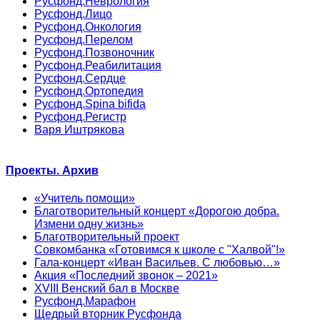
Русфонд.Неврология
Русфонд.Лицо
Русфонд.Онкология
Русфонд.Перелом
Русфонд.Позвоночник
Русфонд.Реабилитация
Русфонд.Сердце
Русфонд.Ортопедия
Русфонд.Spina bifida
Русфонд.Регистр
Варя Иштрякова
Проекты. Архив
«Учитель помощи»
Благотворительный концерт «Дорогою добра.
Измени одну жизнь»
Благотворительный проект
Совкомбанка «Готовимся к школе с "Халвой"!»
Гала-концерт «Иван Васильев. С любовью…»
Акция «Последний звонок – 2021»
XVIII Венский бал в Москве
Русфонд.Марафон
Щедрый вторник Русфонда