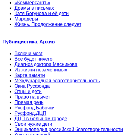
«Коммерсантъ»
Драмы в письмах
Катя Богунова и её дети
Мародеры
Жизнь. Продолжение следует
Публицистика. Архив
Включи мозг
Все будет ничего
Диагноз доктора Мясникова
Из жизни незаменимых
Карта памяти
Международная благотворительность
Окна Русфонда
Отцы и дети
Право на вычет
Прямая речь
Русфонд.Бабочки
Русфонд.ДЦП
ДЦП в большом городе
Свои чужие дети
Энциклопедия российской благотворительности
Книга утешений