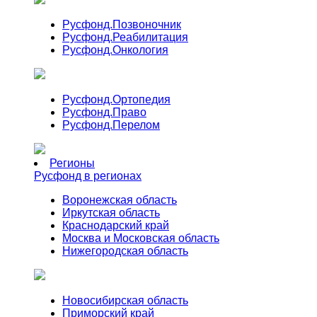
Русфонд.
Позвоночник
Русфонд.
Реабилитация
Русфонд.
Онкология
Русфонд.
Ортопедия
Русфонд.
Право
Русфонд.
Перелом
Регионы
Русфонд в регионах
Воронежская область
Иркутская область
Краснодарский край
Москва и Московская область
Нижегородская область
Новосибирская область
Приморский край