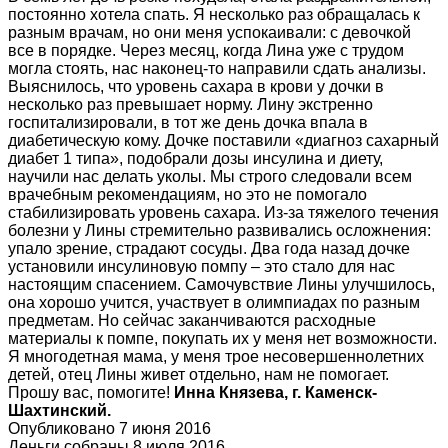
постоянно хотела спать. Я несколько раз обращалась к
разным врачам, но они меня успокаивали: с девочкой
все в порядке. Через месяц, когда Лина уже с трудом
могла стоять, нас наконец-то направили сдать анализы.
Выяснилось, что уровень сахара в крови у дочки в
несколько раз превышает норму. Лину экстренно
госпитализировали, в тот же день дочка впала в
диабетическую кому. Дочке поставили «диагноз сахарный
диабет 1 типа», подобрали дозы инсулина и диету,
научили нас делать уколы. Мы строго следовали всем
врачебным рекомендациям, но это не помогало
стабилизировать уровень сахара. Из-за тяжелого течения
болезни у Лины стремительно развивались осложнения:
упало зрение, страдают сосуды. Два года назад дочке
установили инсулиновую помпу – это стало для нас
настоящим спасением. Самочувствие Лины улучшилось,
она хорошо учится, участвует в олимпиадах по разным
предметам. Но сейчас заканчиваются расходные
материалы к помпе, покупать их у меня нет возможности.
Я многодетная мама, у меня трое несовершеннолетних
детей, отец Лины живет отдельно, нам не помогает.
Прошу вас, помогите!
Инна Князева, г. Каменск-
Шахтинский.
Опубликовано 7 июня 2016
Деньги собраны 8 июля 2016