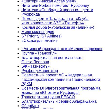
«Екатерининская Ассамблея»
Читатели Forbes помогают Русфонду
Читатели «Свободной прессы» – детям
Русфонда
Помощь детям Татарстана от «Клуба
чемпионов» сети АЗС «Татнефть»
Крылья добра («Уральские авиалинии»)
Мили милосердия
S7 Priority (S7 Airlines)
«Сказки для жизни»
«Активный гражданин» и «Миллион призов»
Группа «Трансойл»
Благотворительная деятельность
Олега Леонова
БФ «Татнефть»
Русфонд.Навигатор
Совместный проект АО «Федеральная
пассажирская компания» и Национального
РДКМ
Совместная благотворительная программа
компании «Ютека» и Русфонда
Транспортная группа FESCO
Благотворительный сервис Альфа-Банка
Сбербанк