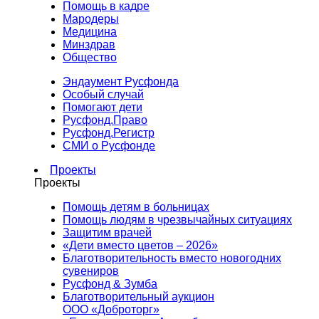
Помощь в кадре
Мародеры
Медицина
Минздрав
Общество
Эндаумент Русфонда
Особый случай
Помогают дети
Русфонд.Право
Русфонд.Регистр
СМИ о Русфонде
Проекты
Проекты
Помощь детям в больницах
Помощь людям в чрезвычайных ситуациях
Защитим врачей
«Дети вместо цветов – 2026»
Благотворительность вместо новогодних
сувениров
Русфонд & Зумба
Благотворительный аукцион
ООО «Доброторг»