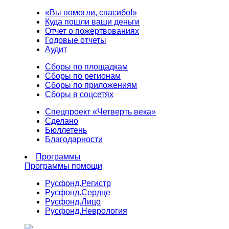
«Вы помогли, спасибо!»
Куда пошли ваши деньги
Отчет о пожертвованиях
Годовые отчеты
Аудит
Сборы по площадкам
Сборы по регионам
Сборы по приложениям
Сборы в соцсетях
Спецпроект «Четверть века»
Сделано
Бюллетень
Благодарности
Программы
Программы помощи
Русфонд.
Регистр
Русфонд.
Сердце
Русфонд.
Лицо
Русфонд.
Неврология