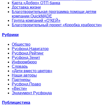
Карта «Добро» ОТП банка
Доставка жизни
Благотворительная программа помощи детям
компании QuickMADE
Группа компаний «О’КЕЙ»
Благотворительный проект «Коробка храбрости»
Рубрики
Общество
Русфонд.Навигатор
Русфонд.Рейтинг
Русфонд.Зенит
Информбюро
Словарь
«Дети вместо цветов»
Наши авторы
Партнеры
Русфонд.Право
«Вести»
Эндаумент Русфонда
Публицистика