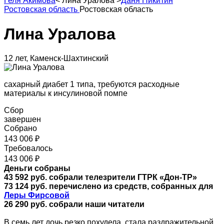
Геля Акимова
<
Лина Уралова
>
Даня Никитин
Ростовская область
Ростовская область
Лина Уралова
12 лет, Каменск-Шахтинский
сахарный диабет 1 типа, требуются расходные
материалы к инсулиновой помпе
Сбор
завершен
Собрано
143 006 ₽
Требовалось
143 006 ₽
Деньги собраны
43 592 руб. собрали телезрители ГТРК «Дон-ТР»
73 124 руб. перечислено из средств, собранных для
Леры Фирсовой
26 290
руб. собрали наши читатели
В семь лет дочь резко похудела, стала раздражительной,