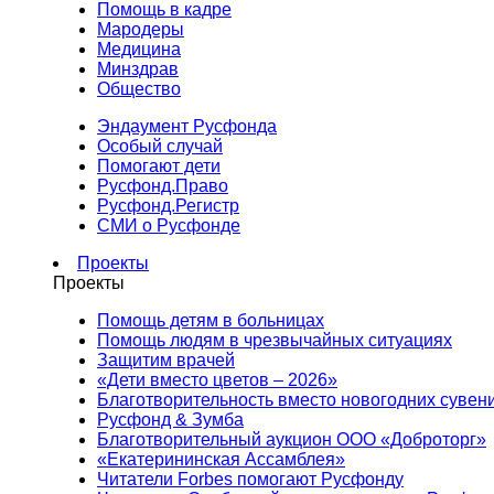
Помощь в кадре
Мародеры
Медицина
Минздрав
Общество
Эндаумент Русфонда
Особый случай
Помогают дети
Русфонд.Право
Русфонд.Регистр
СМИ о Русфонде
Проекты
Проекты
Помощь детям в больницах
Помощь людям в чрезвычайных ситуациях
Защитим врачей
«Дети вместо цветов – 2026»
Благотворительность вместо новогодних сувен
Русфонд & Зумба
Благотворительный аукцион ООО «Доброторг»
«Екатерининская Ассамблея»
Читатели Forbes помогают Русфонду