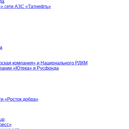
да
в» сети АЗС «Татнефть»
а
рская компания» и Национального РДКМ
пании «Ютека» и Русфонда
и «Росток добра»
up
ресс»