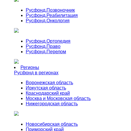
Русфонд.
Позвоночник
Русфонд.
Реабилитация
Русфонд.
Онкология
Русфонд.
Ортопедия
Русфонд.
Право
Русфонд.
Перелом
Регионы
Русфонд в регионах
Воронежская область
Иркутская область
Краснодарский край
Москва и Московская область
Нижегородская область
Новосибирская область
Приморский край