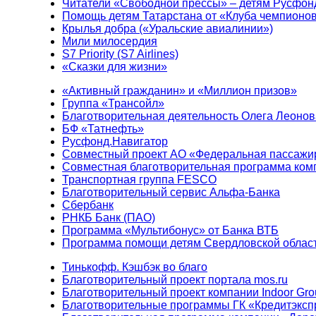
Читатели «Свободной прессы» – детям Русфон
Помощь детям Татарстана от «Клуба чемпионо
Крылья добра («Уральские авиалинии»)
Мили милосердия
S7 Priority (S7 Airlines)
«Сказки для жизни»
«Активный гражданин» и «Миллион призов»
Группа «Трансойл»
Благотворительная деятельность Олега Леонов
БФ «Татнефть»
Русфонд.Навигатор
Совместный проект АО «Федеральная пассажи
Совместная благотворительная программа ком
Транспортная группа FESCO
Благотворительный сервис Альфа-Банка
Сбербанк
РНКБ Банк (ПАО)
Программа «Мультибонус» от Банка ВТБ
Программа помощи детям Свердловской област
Тинькофф. Кэшбэк во благо
Благотворительный проект портала mos.ru
Благотворительный проект компании Indoor Gro
Благотворительные программы ГК «Кредитэксп