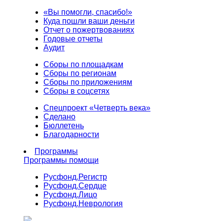
«Вы помогли, спасибо!»
Куда пошли ваши деньги
Отчет о пожертвованиях
Годовые отчеты
Аудит
Сборы по площадкам
Сборы по регионам
Сборы по приложениям
Сборы в соцсетях
Спецпроект «Четверть века»
Сделано
Бюллетень
Благодарности
Программы
Программы помощи
Русфонд.
Регистр
Русфонд.
Сердце
Русфонд.
Лицо
Русфонд.
Неврология