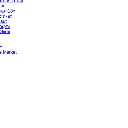
жная сеть»
а»
тал-18»
ктика»
aut
софт»
рЭко»
т»
e Market