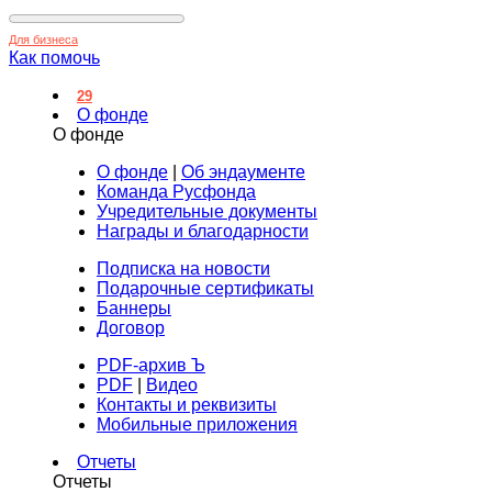
Для бизнеса
Как помочь
29
О фонде
О фонде
О фонде
|
Об эндаументе
Команда Русфонда
Учредительные документы
Награды и благодарности
Подписка на новости
Подарочные сертификаты
Баннеры
Договор
PDF-архив Ъ
PDF
|
Видео
Контакты и реквизиты
Мобильные приложения
Отчеты
Отчеты