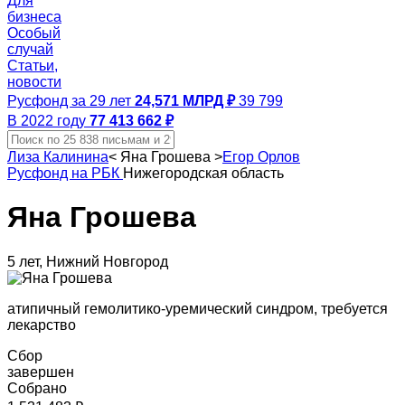
Для
бизнеса
Особый
случай
Статьи,
новости
Русфонд за 29 лет
24,571 МЛРД ₽
39 799
В 2022 году
77 413 662 ₽
Лиза Калинина
<
Яна Грошева
>
Егор Орлов
Русфонд на РБК
Нижегородская область
Яна Грошева
5 лет, Нижний Новгород
атипичный гемолитико-уремический синдром, требуется
лекарство
Сбор
завершен
Собрано