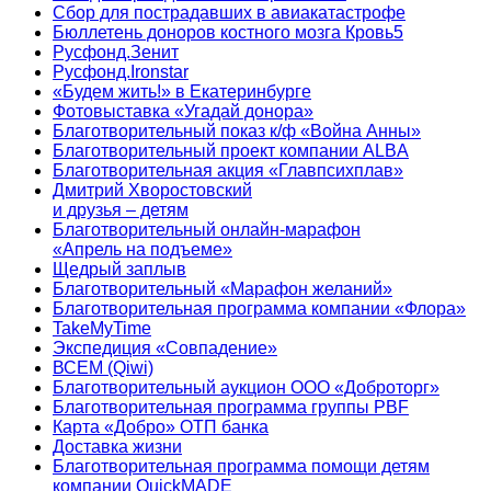
Сбор для пострадавших в авиакатастрофе
Бюллетень доноров костного мозга Кровь5
Русфонд.Зенит
Русфонд.Ironstar
«Будем жить!» в Екатеринбурге
Фотовыставка «Угадай донора»
Благотворительный показ к/ф «Война Анны»
Благотворительный проект компании ALBA
Благотворительная акция «Главпсихплав»
Дмитрий Хворостовский
и друзья – детям
Благотворительный онлайн‑марафон
«Апрель на подъеме»
Щедрый заплыв
Благотворительный «Марафон желаний»
Благотворительная программа компании «Флора»
TakeMyTime
Экспедиция «Совпадение»
ВСЕМ (Qiwi)
Благотворительный аукцион ООО «Доброторг»
Благотворительная программа группы PBF
Карта «Добро» ОТП банка
Доставка жизни
Благотворительная программа помощи детям
компании QuickMADE