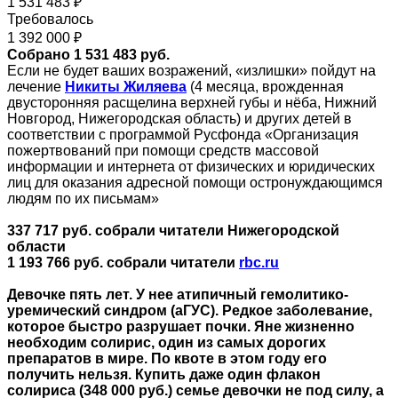
1 531 483 ₽
Требовалось
1 392 000 ₽
Собрано 1 531 483 руб.
Если не будет ваших возражений, «излишки» пойдут на
лечение
Никиты Жиляева
(4 месяца, врожденная
двусторонняя расщелина верхней губы и нёба, Нижний
Новгород, Нижегородская область) и других детей в
соответствии с программой Русфонда «Организация
пожертвований при помощи средств массовой
информации и интернета от физических и юридических
лиц для оказания адресной помощи остронуждающимся
людям по их письмам»
337 717 руб. собрали читатели Нижегородской
области
1 193 766 руб. собрали читатели
rbc.ru
Девочке пять лет. У нее атипичный гемолитико-
уремический синдром (аГУС). Редкое заболевание,
которое быстро разрушает почки. Яне жизненно
необходим солирис, один из самых дорогих
препаратов в мире. По квоте в этом году его
получить нельзя. Купить даже один флакон
солириса (348 000 руб.) семье девочки не под силу, а