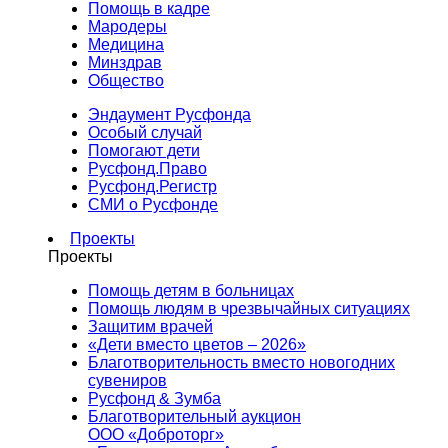
Помощь в кадре
Мародеры
Медицина
Минздрав
Общество
Эндаумент Русфонда
Особый случай
Помогают дети
Русфонд.Право
Русфонд.Регистр
СМИ о Русфонде
Проекты
Проекты
Помощь детям в больницах
Помощь людям в чрезвычайных ситуациях
Защитим врачей
«Дети вместо цветов – 2026»
Благотворительность вместо новогодних
сувениров
Русфонд & Зумба
Благотворительный аукцион
ООО «Доброторг»