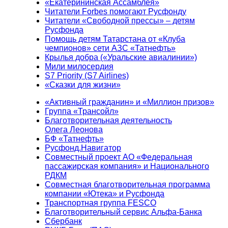
«Екатерининская Ассамблея»
Читатели Forbes помогают Русфонду
Читатели «Свободной прессы» – детям
Русфонда
Помощь детям Татарстана от «Клуба
чемпионов» сети АЗС «Татнефть»
Крылья добра («Уральские авиалинии»)
Мили милосердия
S7 Priority (S7 Airlines)
«Сказки для жизни»
«Активный гражданин» и «Миллион призов»
Группа «Трансойл»
Благотворительная деятельность
Олега Леонова
БФ «Татнефть»
Русфонд.Навигатор
Совместный проект АО «Федеральная
пассажирская компания» и Национального
РДКМ
Совместная благотворительная программа
компании «Ютека» и Русфонда
Транспортная группа FESCO
Благотворительный сервис Альфа-Банка
Сбербанк