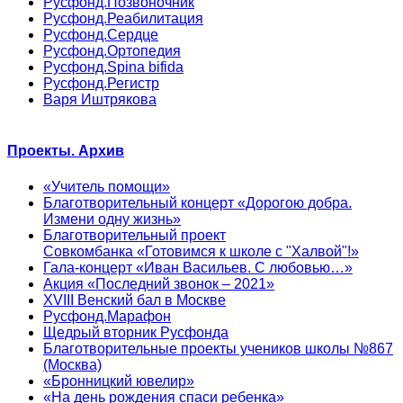
Русфонд.Позвоночник
Русфонд.Реабилитация
Русфонд.Сердце
Русфонд.Ортопедия
Русфонд.Spina bifida
Русфонд.Регистр
Варя Иштрякова
Проекты. Архив
«Учитель помощи»
Благотворительный концерт «Дорогою добра.
Измени одну жизнь»
Благотворительный проект
Совкомбанка «Готовимся к школе с "Халвой"!»
Гала-концерт «Иван Васильев. С любовью…»
Акция «Последний звонок – 2021»
XVIII Венский бал в Москве
Русфонд.Марафон
Щедрый вторник Русфонда
Благотворительные проекты учеников школы №867
(Москва)
«Бронницкий ювелир»
«На день рождения спаси ребенка»