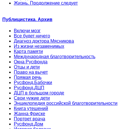
Жизнь. Продолжение следует
Публицистика. Архив
Включи мозг
Все будет ничего
Диагноз доктора Мясникова
Из жизни незаменимых
Карта памяти
Международная благотворительность
Окна Русфонда
Отцы и дети
Право на вычет
Прямая речь
Русфонд.Бабочки
Русфонд.ДЦП
ДЦП в большом городе
Свои чужие дети
Энциклопедия российской благотворительности
Книга утешений
Жанна Фриске
Портрет врача
Русфонд.Дом