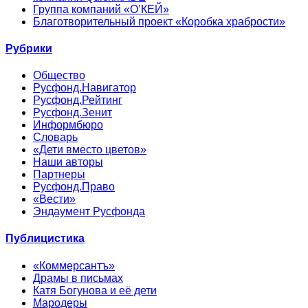
Группа компаний «О’КЕЙ»
Благотворительный проект «Коробка храбрости»
Рубрики
Общество
Русфонд.Навигатор
Русфонд.Рейтинг
Русфонд.Зенит
Информбюро
Словарь
«Дети вместо цветов»
Наши авторы
Партнеры
Русфонд.Право
«Вести»
Эндаумент Русфонда
Публицистика
«Коммерсантъ»
Драмы в письмах
Катя Богунова и её дети
Мародеры