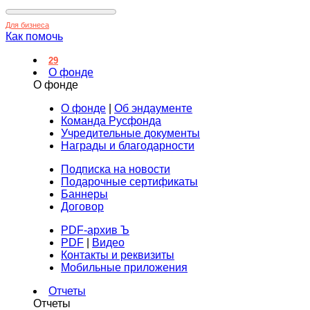
Для бизнеса
Как помочь
29
О фонде
О фонде
О фонде
|
Об эндаументе
Команда Русфонда
Учредительные документы
Награды и благодарности
Подписка на новости
Подарочные сертификаты
Баннеры
Договор
PDF-архив Ъ
PDF
|
Видео
Контакты и реквизиты
Мобильные приложения
Отчеты
Отчеты