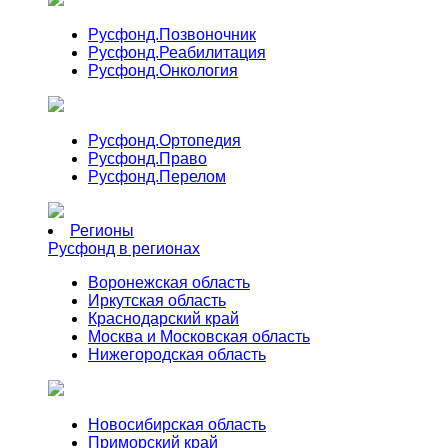
Русфонд.
Позвоночник
Русфонд.
Реабилитация
Русфонд.
Онкология
Русфонд.
Ортопедия
Русфонд.
Право
Русфонд.
Перелом
Регионы
Русфонд в регионах
Воронежская область
Иркутская область
Краснодарский край
Москва и Московская область
Нижегородская область
Новосибирская область
Приморский край