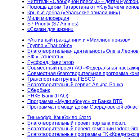
Читатели «Свободной прессы» – детям Русфон
Помощь детям Татарстана от «Клуба чемпионо
Крылья добра («Уральские авиалинии»)
Мили милосердия
S7 Priority (S7 Airlines)
«Сказки для жизни»
«Активный гражданин» и «Миллион призов»
Группа «Трансойл»
Благотворительная деятельность Олега Леонов
БФ «Татнефть»
Русфонд.Навигатор
Совместный проект АО «Федеральная пассажи
Совместная благотворительная программа ком
Транспортная группа FESCO
Благотворительный сервис Альфа-Банка
Сбербанк
РНКБ Банк (ПАО)
Программа «Мультибонус» от Банка ВТБ
Программа помощи детям Свердловской област
Тинькофф. Кэшбэк во благо
Благотворительный проект портала mos.ru
Благотворительный проект компании Indoor Gro
Благотворительные программы ГК «Кредитэксп