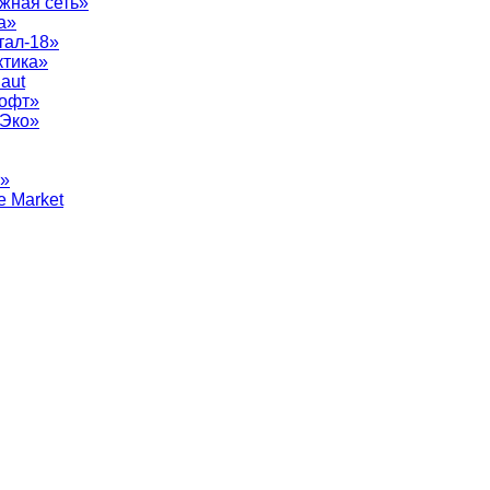
жная сеть»
а»
тал-18»
ктика»
aut
софт»
рЭко»
т»
e Market