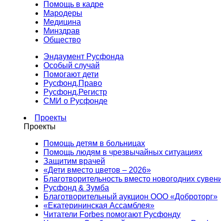
Помощь в кадре
Мародеры
Медицина
Минздрав
Общество
Эндаумент Русфонда
Особый случай
Помогают дети
Русфонд.Право
Русфонд.Регистр
СМИ о Русфонде
Проекты
Проекты
Помощь детям в больницах
Помощь людям в чрезвычайных ситуациях
Защитим врачей
«Дети вместо цветов – 2026»
Благотворительность вместо новогодних сувен
Русфонд & Зумба
Благотворительный аукцион ООО «Доброторг»
«Екатерининская Ассамблея»
Читатели Forbes помогают Русфонду