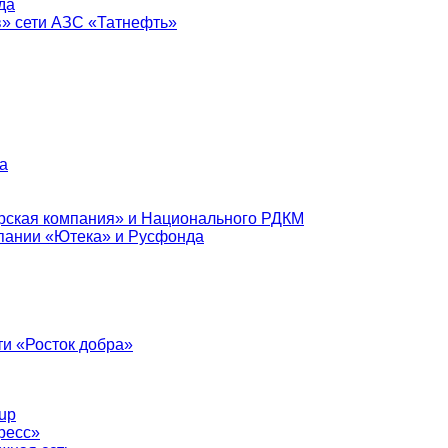
да
в» сети АЗС «Татнефть»
а
рская компания» и Национального РДКМ
пании «Ютека» и Русфонда
и «Росток добра»
up
ресс»