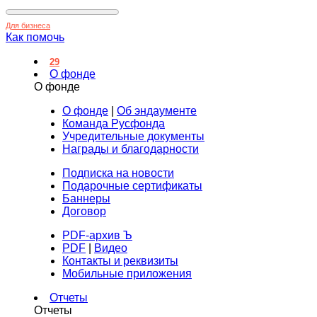
Для бизнеса
Как помочь
29
О фонде
О фонде
О фонде
|
Об эндаументе
Команда Русфонда
Учредительные документы
Награды и благодарности
Подписка на новости
Подарочные сертификаты
Баннеры
Договор
PDF-архив Ъ
PDF
|
Видео
Контакты и реквизиты
Мобильные приложения
Отчеты
Отчеты