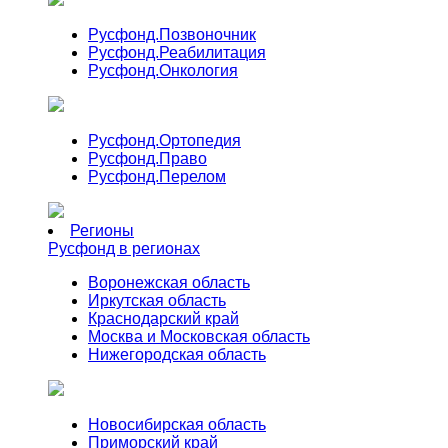
Русфонд.
Позвоночник
Русфонд.
Реабилитация
Русфонд.
Онкология
Русфонд.
Ортопедия
Русфонд.
Право
Русфонд.
Перелом
Регионы
Русфонд в регионах
Воронежская область
Иркутская область
Краснодарский край
Москва и Московская область
Нижегородская область
Новосибирская область
Приморский край