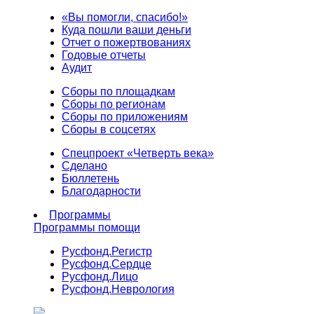
«Вы помогли, спасибо!»
Куда пошли ваши деньги
Отчет о пожертвованиях
Годовые отчеты
Аудит
Сборы по площадкам
Сборы по регионам
Сборы по приложениям
Сборы в соцсетях
Спецпроект «Четверть века»
Сделано
Бюллетень
Благодарности
Программы
Программы помощи
Русфонд.
Регистр
Русфонд.
Сердце
Русфонд.
Лицо
Русфонд.
Неврология