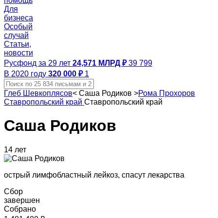
помощь
Для
бизнеса
Особый
случай
Статьи,
новости
Русфонд за 29 лет
24,571 МЛРД ₽
39 799
В 2020 году
320 000 ₽
1
Глеб Шевкоплясов
<
Саша Родиков
>
Рома Прохоров
Ставропольский край
Ставропольский край
Саша Родиков
14 лет
острый лимфобластный лейкоз, спасут лекарства
Сбор
завершен
Собрано