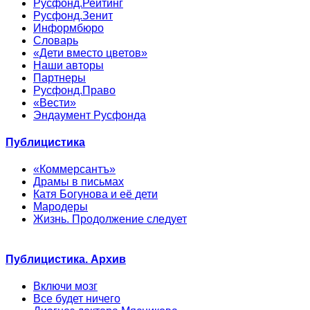
Русфонд.Рейтинг
Русфонд.Зенит
Информбюро
Словарь
«Дети вместо цветов»
Наши авторы
Партнеры
Русфонд.Право
«Вести»
Эндаумент Русфонда
Публицистика
«Коммерсантъ»
Драмы в письмах
Катя Богунова и её дети
Мародеры
Жизнь. Продолжение следует
Публицистика. Архив
Включи мозг
Все будет ничего