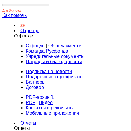
Для бизнеса
Как помочь
29
О фонде
О фонде
О фонде
|
Об эндаументе
Команда Русфонда
Учредительные документы
Награды и благодарности
Подписка на новости
Подарочные сертификаты
Баннеры
Договор
PDF-архив Ъ
PDF
|
Видео
Контакты и реквизиты
Мобильные приложения
Отчеты
Отчеты