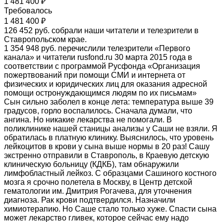
1 481 400 ₽
Требовалось
1 481 400 ₽
126 452 руб. собрали наши читатели и телезрители в
Ставропольском крае.
1 354 948 руб. перечислили телезрители «Первого
канала» и читатели rusfond.ru 30 марта 2015 года в
соответствии с программой Русфонда «Организация
пожертвований при помощи СМИ и интернета от
физических и юридических лиц для оказания адресной
помощи остронуждающимся людям по их письмам»
Сын сильно заболел в конце лета: температура выше 39
градусов, горло воспалилось. Сначала думали, что
ангина. Но никакие лекарства не помогали. В
поликлинике нашей станицы анализы у Саши не взяли. Я
обратилась в платную клинику. Выяснилось, что уровень
лейкоцитов в крови у сына выше нормы в 20 раз! Сашу
экстренно отправили в Ставрополь, в Краевую детскую
клиническую больницу (КДКБ), там обнаружили
лимфобластный лейкоз. С образцами Сашиного костного
мозга я срочно полетела в Москву, в Центр детской
гематологии им. Дмитрия Рогачева, для уточнения
диагноза. Рак крови подтвердился. Назначили
химиотерапию. Но Саше стало только хуже. Спасти сына
может лекарство гливек, которое сейчас ему надо