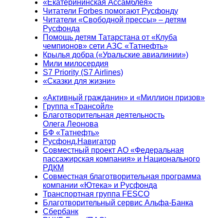
«Екатерининская Ассамблея»
Читатели Forbes помогают Русфонду
Читатели «Свободной прессы» – детям
Русфонда
Помощь детям Татарстана от «Клуба
чемпионов» сети АЗС «Татнефть»
Крылья добра («Уральские авиалинии»)
Мили милосердия
S7 Priority (S7 Airlines)
«Сказки для жизни»
«Активный гражданин» и «Миллион призов»
Группа «Трансойл»
Благотворительная деятельность
Олега Леонова
БФ «Татнефть»
Русфонд.Навигатор
Совместный проект АО «Федеральная
пассажирская компания» и Национального
РДКМ
Совместная благотворительная программа
компании «Ютека» и Русфонда
Транспортная группа FESCO
Благотворительный сервис Альфа-Банка
Сбербанк