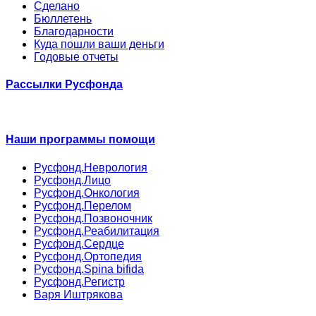
Сделано
Бюллетень
Благодарности
Куда пошли ваши деньги
Годовые отчеты
Рассылки Русфонда
Наши программы помощи
Русфонд.Неврология
Русфонд.Лицо
Русфонд.Онкология
Русфонд.Перелом
Русфонд.Позвоночник
Русфонд.Реабилитация
Русфонд.Сердце
Русфонд.Ортопедия
Русфонд.Spina bifida
Русфонд.Регистр
Варя Иштрякова