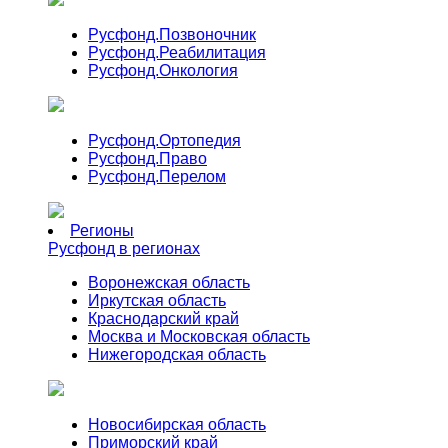
Русфонд.
Позвоночник
Русфонд.
Реабилитация
Русфонд.
Онкология
Русфонд.
Ортопедия
Русфонд.
Право
Русфонд.
Перелом
Регионы
Русфонд в регионах
Воронежская область
Иркутская область
Краснодарский край
Москва и Московская область
Нижегородская область
Новосибирская область
Приморский край