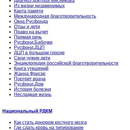
Диагноз доктора Мясникова
Из жизни незаменимых
Карта памяти
Международная благотворительность
Окна Русфонда
Отцы и дети
Право на вычет
Прямая речь
Русфонд.Бабочки
Русфонд.ДЦП
ДЦП в большом городе
Свои чужие дети
Энциклопедия российской благотворительности
Книга утешений
Жанна Фриске
Портрет врача
Русфонд.Дом
История болезни
Несладкая жизнь
Национальный РДКМ
Как стать донором костного мозга
Где сдать кровь на типирование