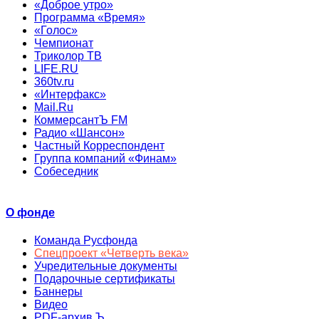
«Доброе утро»
Программа «Время»
«Голос»
Чемпионат
Триколор ТВ
LIFE.RU
360tv.ru
«Интерфакс»
Mail.Ru
КоммерсантЪ FM
Радио «Шансон»
Частный Корреспондент
Группа компаний «Финам»
Собеседник
О фонде
Команда Русфонда
Спецпроект «Четверть века»
Учредительные документы
Подарочные сертификаты
Баннеры
Видео
PDF-архив Ъ