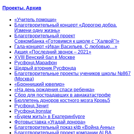
Проекты. Архив
«Учитель помощи»
Благотворительный концерт «Дорогою добра.
Измени одну жизнь»
Благотворительный проект
Совкомбанка «Готовимся к школе с "Халвой"!»
Гала-концерт «Иван Васильев. С любовью…»
Акция «Последний звонок – 2021»
XVIII Венский бал в Москве
Русфонд.Марафон
Щедрый вторник Русфонда
Благотворительные проекты учеников школы №867
(Москва)
«Бронницкий ювелир»
«На день рождения спаси ребенка»
Сбор для пострадавших в авиакатастрофе
Бюллетень доноров костного мозга Кровь5
Русфонд.Зенит
Русфонд.Ironstar
«Будем жить!» в Екатеринбурге
Фотовыставка «Угадай донора»
Благотворительный показ к/ф «Война Анны»
Благотворительный проект компании ALBA