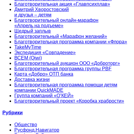
Благотворительная акция «Главпсихплав»
Дмитрий Хворостовский
и друзья – детям
Благотворительный онлайн‑марафон
«Апрель на подъеме»
Щедрый заплыв
Благотворительный «Марафон желаний»
Благотворительная программа компании «Флора»
TakeMyTime
Экспедиция «Совпадение»
ВСЕМ (Qiwi)
Благотворительный аукцион ООО «Доброторг»
Благотворительная программа группы PBF
Карта «Добро» ОТП банка
Доставка жизни
Благотворительная программа помощи детям
компании QuickMADE
Группа компаний «О’КЕЙ»
Благотворительный проект «Коробка храбрости»
Рубрики
Общество
Русфонд.Навигатор