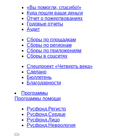
«Вы помогли, спасибо!»
Куда пошли ваши деньги
Отчет о пожертвованиях
Годовые отчеты
Аудит
Сборы по площадкам
Сборы по регионам
Сборы по приложениям
Сборы в соцсетях
Спецпроект «Четверть века»
Сделано
Бюллетень
Благодарности
Программы
Программы помощи
Русфонд.
Регистр
Русфонд.
Сердце
Русфонд.
Лицо
Русфонд.
Неврология