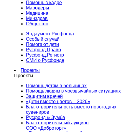
Помощь в кадре
Мародеры
Медицина
Минздрав
Общество
Эндаумент Русфонда
Особый случай
Помогают дети
Русфонд.Право
Русфонд.Регистр
СМИ о Русфонде
Проекты
Проекты
Помощь детям в больницах
Помощь людям в чрезвычайных ситуациях
Защитим врачей
«Дети вместо цветов – 2026»
Благотворительность вместо новогодних
сувениров
Русфонд & Зумба
Благотворительный аукцион
ООО «Доброторг»