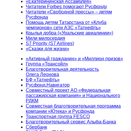
«Екатерининская Ассамблея»
Читатели Forbes помогают Русфонду
Читатели «Свободной прессы» – детям
Русфонда
Помощь детям Татарстана от «Клуба
чемпионов» сети АЗС «Татнефть»
Крылья добра («Уральские авиалинии»)
Мили милосердия
S7 Priority (S7 Airlines)
«Сказки для жизни»
«Активный гражданин» и «Миллион призов»
Группа «Трансойл»
Благотворительная деятельность
Олега Леонова
БФ «Татнефть»
Русфонд.Навигатор
Совместный проект АО «Федеральная
пассажирская компания» и Национального
РДКМ
Совместная благотворительная программа
компании «Ютека» и Русфонда
Транспортная группа FESCO
Благотворительный сервис Альфа-Банка
Сбербанк