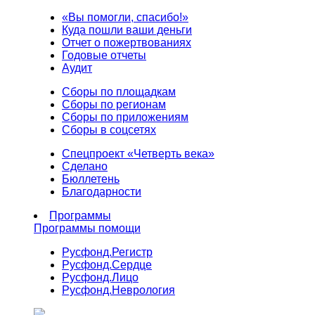
«Вы помогли, спасибо!»
Куда пошли ваши деньги
Отчет о пожертвованиях
Годовые отчеты
Аудит
Сборы по площадкам
Сборы по регионам
Сборы по приложениям
Сборы в соцсетях
Спецпроект «Четверть века»
Сделано
Бюллетень
Благодарности
Программы
Программы помощи
Русфонд.
Регистр
Русфонд.
Сердце
Русфонд.
Лицо
Русфонд.
Неврология