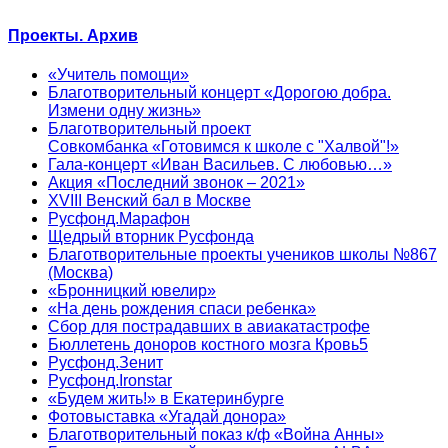
Проекты. Архив
«Учитель помощи»
Благотворительный концерт «Дорогою добра.
Измени одну жизнь»
Благотворительный проект
Совкомбанка «Готовимся к школе с "Халвой"!»
Гала-концерт «Иван Васильев. С любовью…»
Акция «Последний звонок – 2021»
XVIII Венский бал в Москве
Русфонд.Марафон
Щедрый вторник Русфонда
Благотворительные проекты учеников школы №867
(Москва)
«Бронницкий ювелир»
«На день рождения спаси ребенка»
Сбор для пострадавших в авиакатастрофе
Бюллетень доноров костного мозга Кровь5
Русфонд.Зенит
Русфонд.Ironstar
«Будем жить!» в Екатеринбурге
Фотовыставка «Угадай донора»
Благотворительный показ к/ф «Война Анны»