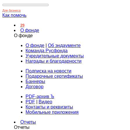
Для бизнеса
Как помочь
29
О фонде
О фонде
О фонде
|
Об эндаументе
Команда Русфонда
Учредительные документы
Награды и благодарности
Подписка на новости
Подарочные сертификаты
Баннеры
Договор
PDF-архив Ъ
PDF
|
Видео
Контакты и реквизиты
Мобильные приложения
Отчеты
Отчеты