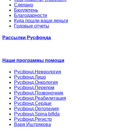
Сделано
Бюллетень
Благодарности
Куда пошли ваши деньги
Годовые отчеты
Рассылки Русфонда
Наши программы помощи
Русфонд.Неврология
Русфонд.Лицо
Русфонд.Онкология
Русфонд.Перелом
Русфонд.Позвоночник
Русфонд.Реабилитация
Русфонд.Сердце
Русфонд.Ортопедия
Русфонд.Spina bifida
Русфонд.Регистр
Варя Иштрякова