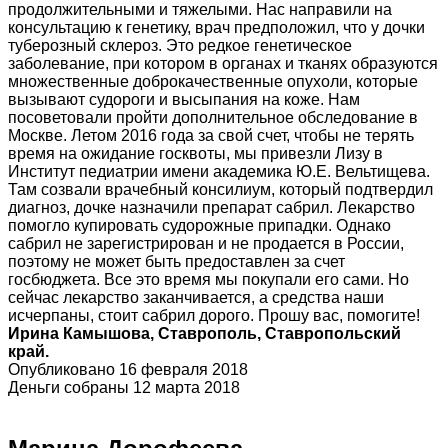
продолжительными и тяжелыми. Нас направили на
консультацию к генетику, врач предположил, что у дочки
туберозный склероз. Это редкое генетическое
заболевание, при котором в органах и тканях образуются
множественные доброкачественные опухоли, которые
вызывают судороги и высыпания на коже. Нам
посоветовали пройти дополнительное обследование в
Москве. Летом 2016 года за свой счет, чтобы не терять
время на ожидание госквоты, мы привезли Лизу в
Институт педиатрии имени академика Ю.Е. Вельтищева.
Там созвали врачебный консилиум, который подтвердил
диагноз, дочке назначили препарат сабрил. Лекарство
помогло купировать судорожные припадки. Однако
сабрил не зарегистрирован и не продается в России,
поэтому не может быть предоставлен за счет
госбюджета. Все это время мы покупали его сами. Но
сейчас лекарство заканчивается, а средства наши
исчерпаны, стоит сабрил дорого. Прошу вас, помогите!
Ирина Камышова, Ставрополь, Ставропольский
край.
Опубликовано 16 февраля 2018
Деньги собраны 12 марта 2018