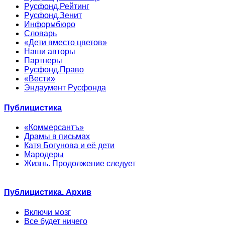
Русфонд.Рейтинг
Русфонд.Зенит
Информбюро
Словарь
«Дети вместо цветов»
Наши авторы
Партнеры
Русфонд.Право
«Вести»
Эндаумент Русфонда
Публицистика
«Коммерсантъ»
Драмы в письмах
Катя Богунова и её дети
Мародеры
Жизнь. Продолжение следует
Публицистика. Архив
Включи мозг
Все будет ничего