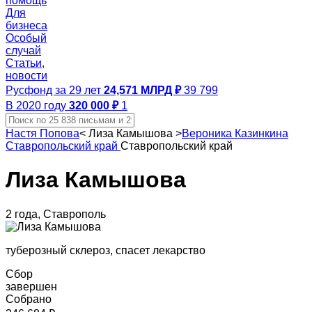
помощь
Для
бизнеса
Особый
случай
Статьи,
новости
Русфонд за 29 лет
24,571 МЛРД ₽
39 799
В 2020 году
320 000 ₽
1
Настя Попова
<
Лиза Камышова
>
Вероника Казинкина
Ставропольский край
Ставропольский край
Лиза Камышова
2 года, Ставрополь
туберозный склероз, спасет лекарство
Сбор
завершен
Собрано