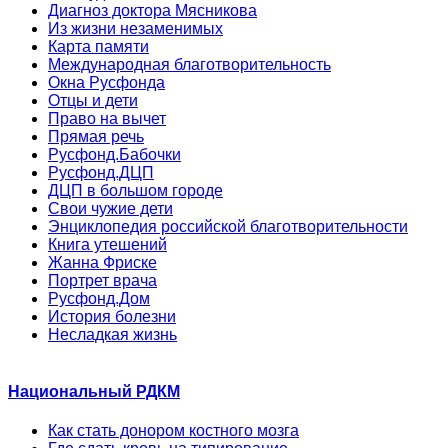
Диагноз доктора Мясникова
Из жизни незаменимых
Карта памяти
Международная благотворительность
Окна Русфонда
Отцы и дети
Право на вычет
Прямая речь
Русфонд.Бабочки
Русфонд.ДЦП
ДЦП в большом городе
Свои чужие дети
Энциклопедия российской благотворительности
Книга утешений
Жанна Фриске
Портрет врача
Русфонд.Дом
История болезни
Несладкая жизнь
Национальный РДКМ
Как стать донором костного мозга