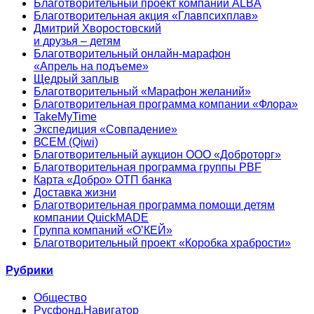
Благотворительный проект компании ALBA
Благотворительная акция «Главпсихплав»
Дмитрий Хворостовский
и друзья – детям
Благотворительный онлайн‑марафон
«Апрель на подъеме»
Щедрый заплыв
Благотворительный «Марафон желаний»
Благотворительная программа компании «Флора»
TakeMyTime
Экспедиция «Совпадение»
ВСЕМ (Qiwi)
Благотворительный аукцион ООО «Доброторг»
Благотворительная программа группы PBF
Карта «Добро» ОТП банка
Доставка жизни
Благотворительная программа помощи детям
компании QuickMADE
Группа компаний «О’КЕЙ»
Благотворительный проект «Коробка храбрости»
Рубрики
Общество
Русфонд.Навигатор