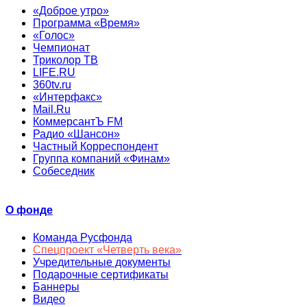
«Доброе утро»
Программа «Время»
«Голос»
Чемпионат
Триколор ТВ
LIFE.RU
360tv.ru
«Интерфакс»
Mail.Ru
КоммерсантЪ FM
Радио «Шансон»
Частный Корреспондент
Группа компаний «Финам»
Собеседник
О фонде
Команда Русфонда
Спецпроект «Четверть века»
Учредительные документы
Подарочные сертификаты
Баннеры
Видео