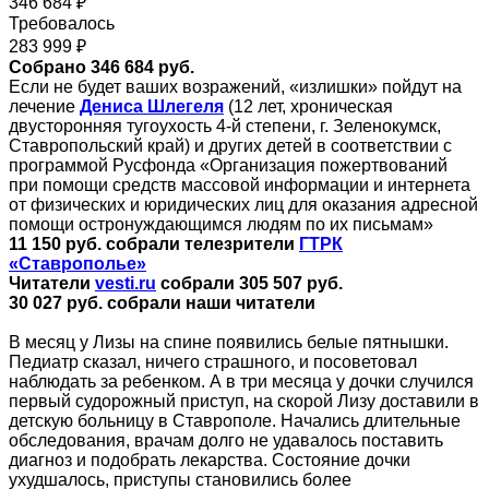
346 684 ₽
Требовалось
283 999 ₽
Собрано 346 684 руб.
Если не будет ваших возражений, «излишки» пойдут на
лечение
Дениса Шлегеля
(12 лет, хроническая
двусторонняя тугоухость 4-й степени, г. Зеленокумск,
Ставропольский край) и других детей в соответствии с
программой Русфонда «Организация пожертвований
при помощи средств массовой информации и интернета
от физических и юридических лиц для оказания адресной
помощи остронуждающимся людям по их письмам»
11 150 руб. собрали телезрители
ГТРК
«Ставрополье»
Читатели
vesti.ru
собрали 305 507 руб.
30 027 руб. собрали наши читатели
В месяц у Лизы на спине появились белые пятнышки.
Педиатр сказал, ничего страшного, и посоветовал
наблюдать за ребенком. А в три месяца у дочки случился
первый судорожный приступ, на скорой Лизу доставили в
детскую больницу в Ставрополе. Начались длительные
обследования, врачам долго не удавалось поставить
диагноз и подобрать лекарства. Состояние дочки
ухудшалось, приступы становились более