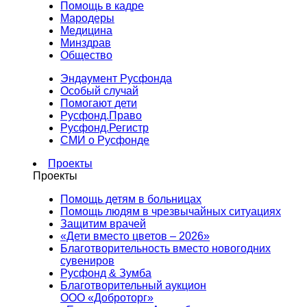
Помощь в кадре
Мародеры
Медицина
Минздрав
Общество
Эндаумент Русфонда
Особый случай
Помогают дети
Русфонд.Право
Русфонд.Регистр
СМИ о Русфонде
Проекты
Проекты
Помощь детям в больницах
Помощь людям в чрезвычайных ситуациях
Защитим врачей
«Дети вместо цветов – 2026»
Благотворительность вместо новогодних
сувениров
Русфонд & Зумба
Благотворительный аукцион
ООО «Доброторг»