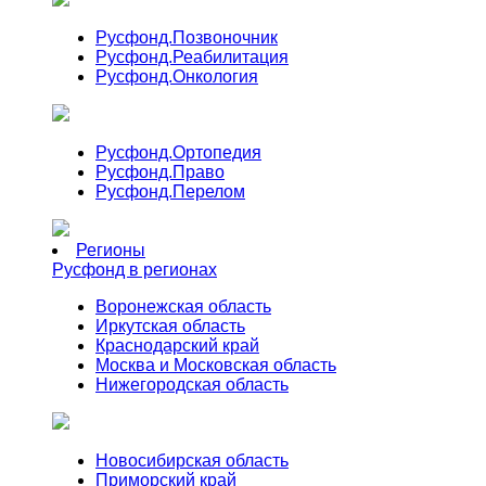
Русфонд.
Позвоночник
Русфонд.
Реабилитация
Русфонд.
Онкология
Русфонд.
Ортопедия
Русфонд.
Право
Русфонд.
Перелом
Регионы
Русфонд в регионах
Воронежская область
Иркутская область
Краснодарский край
Москва и Московская область
Нижегородская область
Новосибирская область
Приморский край