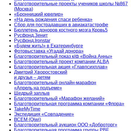
Благотворительные проекты учеников школы №867
(Москва)
«Бронницкий ювелир»
«На день рождения спаси ребенка»
Сбор для пострадавших в авиакатастрофе
Бюллетень доноров костного мозга Кровь5
Русфонд.Зенит
Русфонд.Ironstar
«Будем жить!» в Екатеринбурге
Фотовыставка «Угадай донора»
Благотворительный показ к/ф «Война Анны»
Благотворительный проект компании ALBA
Благотворительная акция «Главпсихплав»
Дмитрий Хворостовский
и друзья – детям
Благотворительный онлайн‑марафон
«Апрель на подъеме»
Щедрый заплыв
Благотворительный «Марафон желаний»
Благотворительная программа компании «Флора»
TakeMyTime
Экспедиция «Совпадение»
ВСЕМ (Qiwi)
Благотворительный аукцион ООО «Доброторг»
Благотворительная программа группы PBF