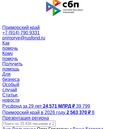
Приморский край
+7 (914) 790 9331
primorye@rusfond.ru
Как
помочь
Кому
помочь
Получить
помощь
Для
бизнеса
Особый
случай
Статьи,
новости
Русфонд за 29 лет
24,571 МЛРД ₽
39 799
Приморский край в 2026 году
2 563 370 ₽
8
Презентация региона