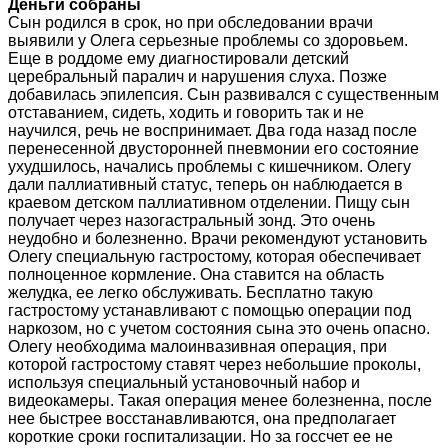
Деньги собраны
Сын родился в срок, но при обследовании врачи
выявили у Олега серьезные проблемы со здоровьем.
Еще в роддоме ему диагностировали детский
церебральный паралич и нарушения слуха. Позже
добавилась эпилепсия. Сын развивался с существенным
отставанием, сидеть, ходить и говорить так и не
научился, речь не воспринимает. Два года назад после
перенесенной двусторонней пневмонии его состояние
ухудшилось, начались проблемы с кишечником. Олегу
дали паллиативный статус, теперь он наблюдается в
краевом детском паллиативном отделении. Пищу сын
получает через назогастральный зонд. Это очень
неудобно и болезненно. Врачи рекомендуют установить
Олегу специальную гастростому, которая обеспечивает
полноценное кормление. Она ставится на область
желудка, ее легко обслуживать. Бесплатно такую
гастростому устанавливают с помощью операции под
наркозом, но с учетом состояния сына это очень опасно.
Олегу необходима малоинвазивная операция, при
которой гастростому ставят через небольшие проколы,
используя специальный установочный набор и
видеокамеры. Такая операция менее болезненна, после
нее быстрее восстанавливаются, она предполагает
короткие сроки госпитализации. Но за госсчет ее не