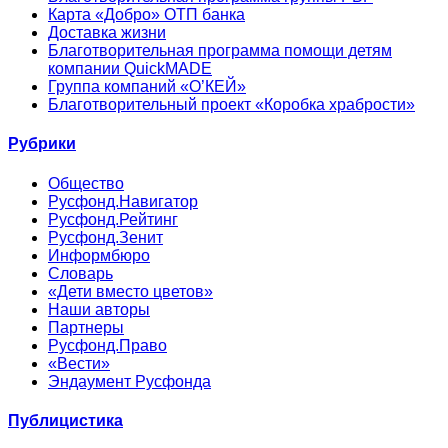
Карта «Добро» ОТП банка
Доставка жизни
Благотворительная программа помощи детям
компании QuickMADE
Группа компаний «О’КЕЙ»
Благотворительный проект «Коробка храбрости»
Рубрики
Общество
Русфонд.Навигатор
Русфонд.Рейтинг
Русфонд.Зенит
Информбюро
Словарь
«Дети вместо цветов»
Наши авторы
Партнеры
Русфонд.Право
«Вести»
Эндаумент Русфонда
Публицистика