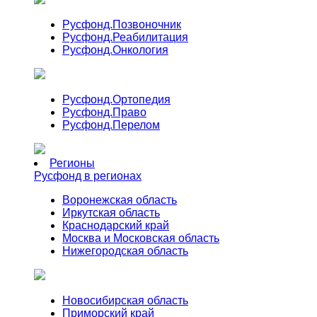
Русфонд.
Позвоночник
Русфонд.
Реабилитация
Русфонд.
Онкология
Русфонд.
Ортопедия
Русфонд.
Право
Русфонд.
Перелом
Регионы
Русфонд в регионах
Воронежская область
Иркутская область
Краснодарский край
Москва и Московская область
Нижегородская область
Новосибирская область
Приморский край