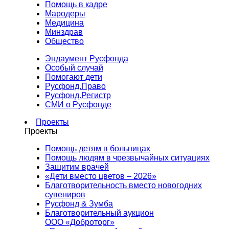
Помощь в кадре
Мародеры
Медицина
Минздрав
Общество
Эндаумент Русфонда
Особый случай
Помогают дети
Русфонд.Право
Русфонд.Регистр
СМИ о Русфонде
Проекты
Проекты
Помощь детям в больницах
Помощь людям в чрезвычайных ситуациях
Защитим врачей
«Дети вместо цветов – 2026»
Благотворительность вместо новогодних
сувениров
Русфонд & Зумба
Благотворительный аукцион
ООО «Доброторг»