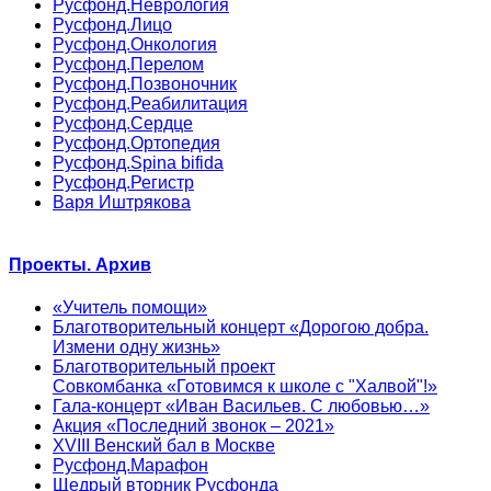
Русфонд.Неврология
Русфонд.Лицо
Русфонд.Онкология
Русфонд.Перелом
Русфонд.Позвоночник
Русфонд.Реабилитация
Русфонд.Сердце
Русфонд.Ортопедия
Русфонд.Spina bifida
Русфонд.Регистр
Варя Иштрякова
Проекты. Архив
«Учитель помощи»
Благотворительный концерт «Дорогою добра.
Измени одну жизнь»
Благотворительный проект
Совкомбанка «Готовимся к школе с "Халвой"!»
Гала-концерт «Иван Васильев. С любовью…»
Акция «Последний звонок – 2021»
XVIII Венский бал в Москве
Русфонд.Марафон
Щедрый вторник Русфонда