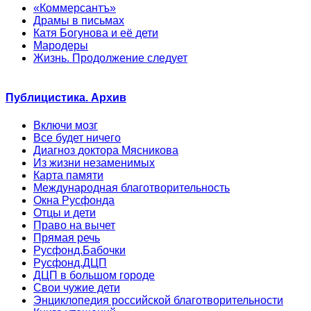
«Коммерсантъ»
Драмы в письмах
Катя Богунова и её дети
Мародеры
Жизнь. Продолжение следует
Публицистика. Архив
Включи мозг
Все будет ничего
Диагноз доктора Мясникова
Из жизни незаменимых
Карта памяти
Международная благотворительность
Окна Русфонда
Отцы и дети
Право на вычет
Прямая речь
Русфонд.Бабочки
Русфонд.ДЦП
ДЦП в большом городе
Свои чужие дети
Энциклопедия российской благотворительности