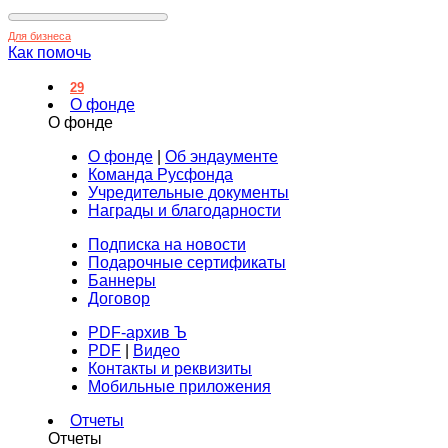
Для бизнеса
Как помочь
29
О фонде
О фонде
О фонде
|
Об эндаументе
Команда Русфонда
Учредительные документы
Награды и благодарности
Подписка на новости
Подарочные сертификаты
Баннеры
Договор
PDF-архив Ъ
PDF
|
Видео
Контакты и реквизиты
Мобильные приложения
Отчеты
Отчеты