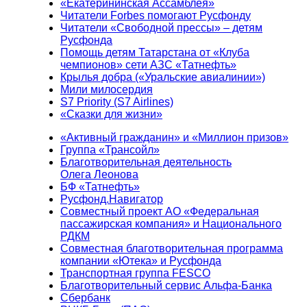
«Екатерининская Ассамблея»
Читатели Forbes помогают Русфонду
Читатели «Свободной прессы» – детям
Русфонда
Помощь детям Татарстана от «Клуба
чемпионов» сети АЗС «Татнефть»
Крылья добра («Уральские авиалинии»)
Мили милосердия
S7 Priority (S7 Airlines)
«Сказки для жизни»
«Активный гражданин» и «Миллион призов»
Группа «Трансойл»
Благотворительная деятельность
Олега Леонова
БФ «Татнефть»
Русфонд.Навигатор
Совместный проект АО «Федеральная
пассажирская компания» и Национального
РДКМ
Совместная благотворительная программа
компании «Ютека» и Русфонда
Транспортная группа FESCO
Благотворительный сервис Альфа-Банка
Сбербанк