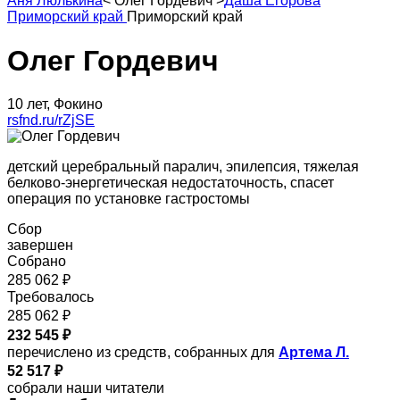
Аня Люлькина
<
Олег Гордевич
>
Даша Егорова
Приморский край
Приморский край
Олег Гордевич
10 лет, Фокино
rsfnd.ru/rZjSE
детский церебральный паралич, эпилепсия, тяжелая
белково-энергетическая недостаточность, спасет
операция по установке гастростомы
Сбор
завершен
Собрано
285 062 ₽
Требовалось
285 062 ₽
232 545 ₽
перечислено из средств, собранных для
Артема Л.
52 517 ₽
собрали наши читатели