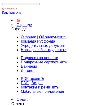
Для бизнеса
Как помочь
29
О фонде
О фонде
О фонде
|
Об эндаументе
Команда Русфонда
Учредительные документы
Награды и благодарности
Подписка на новости
Подарочные сертификаты
Баннеры
Договор
PDF-архив Ъ
PDF
|
Видео
Контакты и реквизиты
Мобильные приложения
Отчеты
Отчеты