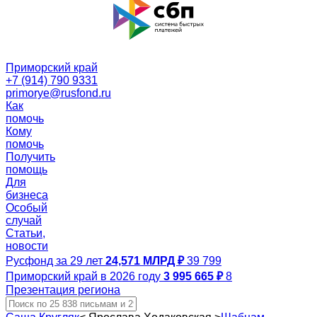
Приморский край
+7 (914) 790 9331
primorye@rusfond.ru
Как
помочь
Кому
помочь
Получить
помощь
Для
бизнеса
Особый
случай
Статьи,
новости
Русфонд за 29 лет
24,571 МЛРД ₽
39 799
Приморский край в 2026 году
3 995 665 ₽
8
Презентация региона