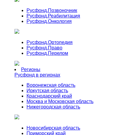
Русфонд.
Позвоночник
Русфонд.
Реабилитация
Русфонд.
Онкология
Русфонд.
Ортопедия
Русфонд.
Право
Русфонд.
Перелом
Регионы
Русфонд в регионах
Воронежская область
Иркутская область
Краснодарский край
Москва и Московская область
Нижегородская область
Новосибирская область
Приморский край