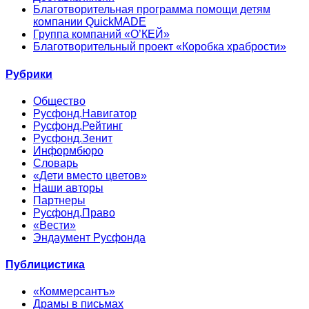
Благотворительная программа помощи детям
компании QuickMADE
Группа компаний «О’КЕЙ»
Благотворительный проект «Коробка храбрости»
Рубрики
Общество
Русфонд.Навигатор
Русфонд.Рейтинг
Русфонд.Зенит
Информбюро
Словарь
«Дети вместо цветов»
Наши авторы
Партнеры
Русфонд.Право
«Вести»
Эндаумент Русфонда
Публицистика
«Коммерсантъ»
Драмы в письмах