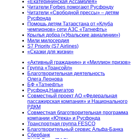
«Екатерининская Ассамблея»
Читатели Forbes помогают Русфонду
Читатели «Свободной прессы» – детям
Русфонда
Помощь детям Татарстана от «Клуба
чемпионов» сети АЗС «Татнефть»
Крылья добра («Уральские авиалинии»)
Мили милосердия
S7 Priority (S7 Airlines)
«Сказки для жизни»
«Активный гражданин» и «Миллион призов»
Группа «Трансойл»
Благотворительная деятельность
Олега Леонова
БФ «Татнефть»
Русфонд.Навигатор
Совместный проект АО «Федеральная
пассажирская компания» и Национального
РДКМ
Совместная благотворительная программа
компании «Ютека» и Русфонда
Транспортная группа FESCO
Благотворительный сервис Альфа-Банка
Сбербанк