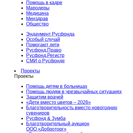
Помощь в кадре
Мародеры
Медицина
Минздрав
Общество
Эндаумент Русфонда
Особый случай
Помогают дети
Русфонд.Право
Русфонд.Регистр
СМИ о Русфонде
Проекты
Проекты
Помощь детям в больницах
Помощь людям в чрезвычайных ситуациях
Защитим врачей
«Дети вместо цветов – 2026»
Благотворительность вместо новогодних
сувениров
Русфонд & Зумба
Благотворительный аукцион
ООО «Доброторг»