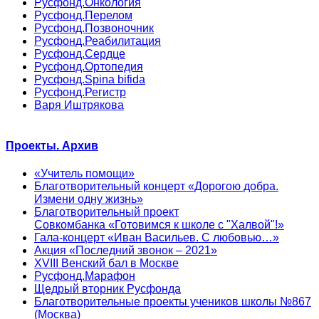
Русфонд.Онкология
Русфонд.Перелом
Русфонд.Позвоночник
Русфонд.Реабилитация
Русфонд.Сердце
Русфонд.Ортопедия
Русфонд.Spina bifida
Русфонд.Регистр
Варя Иштрякова
Проекты. Архив
«Учитель помощи»
Благотворительный концерт «Дорогою добра.
Измени одну жизнь»
Благотворительный проект
Совкомбанка «Готовимся к школе с "Халвой"!»
Гала-концерт «Иван Васильев. С любовью…»
Акция «Последний звонок – 2021»
XVIII Венский бал в Москве
Русфонд.Марафон
Щедрый вторник Русфонда
Благотворительные проекты учеников школы №867
(Москва)