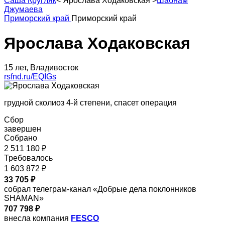
Саша Кругляк
<
Ярослава Ходаковская
>
Шабнам
Джумаева
Приморский край
Приморский край
Ярослава Ходаковская
15 лет, Владивосток
rsfnd.ru/EQIGs
грудной сколиоз 4-й степени, спасет операция
Сбор
завершен
Собрано
2 511 180 ₽
Требовалось
1 603 872 ₽
33 705 ₽
собрал телеграм-канал «Добрые дела поклонников
SHAMAN»
707 798 ₽
внесла компания
FESCO