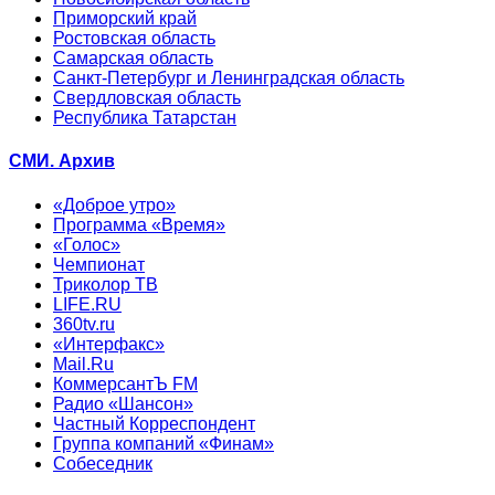
Приморский край
Ростовская область
Самарская область
Санкт-Петербург и Ленинградская область
Свердловская область
Республика Татарстан
СМИ. Архив
«Доброе утро»
Программа «Время»
«Голос»
Чемпионат
Триколор ТВ
LIFE.RU
360tv.ru
«Интерфакс»
Mail.Ru
КоммерсантЪ FM
Радио «Шансон»
Частный Корреспондент
Группа компаний «Финам»
Собеседник