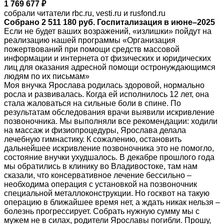
1 769 677 ₽
собрали читатели rbc.ru, vesti.ru и rusfond.ru
Собрано 2 511 180 руб. Госпитализация в июне–2025
Если не будет ваших возражений, «излишки» пойдут на
реализацию нашей программы «Организация
пожертвований при помощи средств массовой
информации и интернета от физических и юридических
лиц для оказания адресной помощи остронуждающимся
людям по их письмам»
Моя внучка Ярослава родилась здоровой, нормально
росла и развивалась. Когда ей исполнилось 12 лет, она
стала жаловаться на сильные боли в спине. По
результатам обследования врачи выявили искривление
позвоночника. Мы выполняли все рекомендации: ходили
на массаж и физиопроцедуры, Ярослава делала
лечебную гимнастику. К сожалению, остановить
дальнейшее искривление позвоночника это не помогло,
состояние внучки ухудшалось. В декабре прошлого года
мы обратились в клинику во Владивостоке, там нам
сказали, что консервативное лечение бессильно –
необходима операция с установкой на позвоночник
специальной металлоконструкции. Но госквот на такую
операцию в ближайшее время нет, а ждать никак нельзя –
болезнь прогрессирует. Собрать нужную сумму мы с
мужем не в силах, родители Ярославы погибли. Прошу,