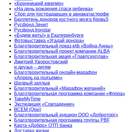
«Бронницкий ювелир»
«На день рождения спаси ребенка»
Сбор для пострадавших в авиакатастрофе
Бюллетень доноров костного мозга Кровь5
Русфонд.Зенит
Русфонд.Ironstar
«Будем жить!» в Екатеринбурге
Фотовыставка «Угадай донора»
Благотворительный показ к/ф «Война Анны»
Благотворительный проект компании ALBA
Благотворительная акция «Главпсихплав»
Дмитрий Хворостовский
и друзья – детям
Благотворительный онлайн‑марафон
«Апрель на подъеме»
Щедрый заплыв
Благотворительный «Марафон желаний»
Благотворительная программа компании «Флора»
TakeMyTime
Экспедиция «Совпадение»
ВСЕМ (Qiwi)
Благотворительный аукцион ООО «Доброторг»
Благотворительная программа группы PBF
Карта «Добро» ОТП банка
Доставка жизни