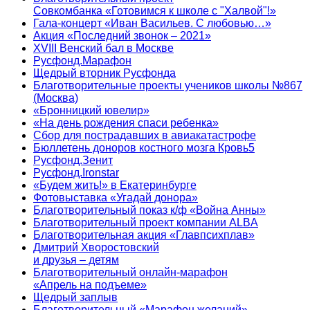
Совкомбанка «Готовимся к школе с "Халвой"!»
Гала-концерт «Иван Васильев. С любовью…»
Акция «Последний звонок – 2021»
XVIII Венский бал в Москве
Русфонд.Марафон
Щедрый вторник Русфонда
Благотворительные проекты учеников школы №867
(Москва)
«Бронницкий ювелир»
«На день рождения спаси ребенка»
Сбор для пострадавших в авиакатастрофе
Бюллетень доноров костного мозга Кровь5
Русфонд.Зенит
Русфонд.Ironstar
«Будем жить!» в Екатеринбурге
Фотовыставка «Угадай донора»
Благотворительный показ к/ф «Война Анны»
Благотворительный проект компании ALBA
Благотворительная акция «Главпсихплав»
Дмитрий Хворостовский
и друзья – детям
Благотворительный онлайн‑марафон
«Апрель на подъеме»
Щедрый заплыв
Благотворительный «Марафон желаний»