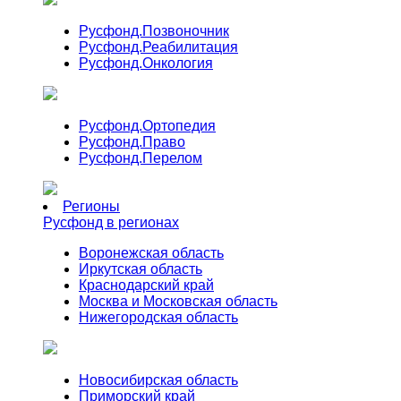
Русфонд.
Позвоночник
Русфонд.
Реабилитация
Русфонд.
Онкология
Русфонд.
Ортопедия
Русфонд.
Право
Русфонд.
Перелом
Регионы
Русфонд в регионах
Воронежская область
Иркутская область
Краснодарский край
Москва и Московская область
Нижегородская область
Новосибирская область
Приморский край