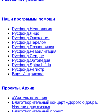
Наши программы помощи
Русфонд.Неврология
Русфонд.Лицо
Русфонд.Онкология
Русфонд.Перелом
Русфонд.Позвоночник
Русфонд.Реабилитация
Русфонд.Сердце
Русфонд.Ортопедия
Русфонд.Spina bifida
Русфонд.Регистр
Варя Иштрякова
Проекты. Архив
«Учитель помощи»
Благотворительный концерт «Дорогою добра.
Измени одну жизнь»
Благотворительный проект