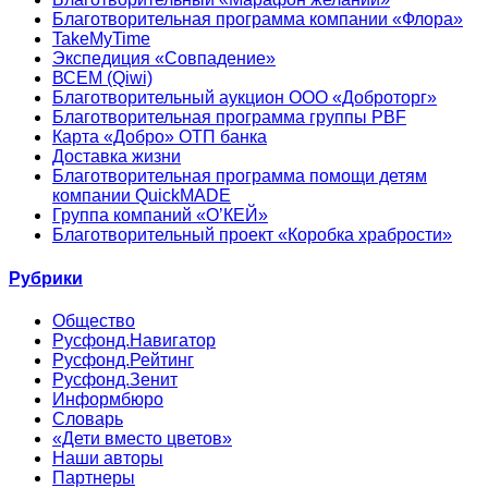
Благотворительная программа компании «Флора»
TakeMyTime
Экспедиция «Совпадение»
ВСЕМ (Qiwi)
Благотворительный аукцион ООО «Доброторг»
Благотворительная программа группы PBF
Карта «Добро» ОТП банка
Доставка жизни
Благотворительная программа помощи детям
компании QuickMADE
Группа компаний «О’КЕЙ»
Благотворительный проект «Коробка храбрости»
Рубрики
Общество
Русфонд.Навигатор
Русфонд.Рейтинг
Русфонд.Зенит
Информбюро
Словарь
«Дети вместо цветов»
Наши авторы
Партнеры