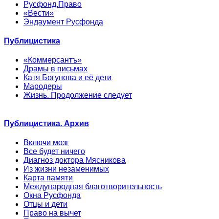
Русфонд.Право
«Вести»
Эндаумент Русфонда
Публицистика
«Коммерсантъ»
Драмы в письмах
Катя Богунова и её дети
Мародеры
Жизнь. Продолжение следует
Публицистика. Архив
Включи мозг
Все будет ничего
Диагноз доктора Мясникова
Из жизни незаменимых
Карта памяти
Международная благотворительность
Окна Русфонда
Отцы и дети
Право на вычет