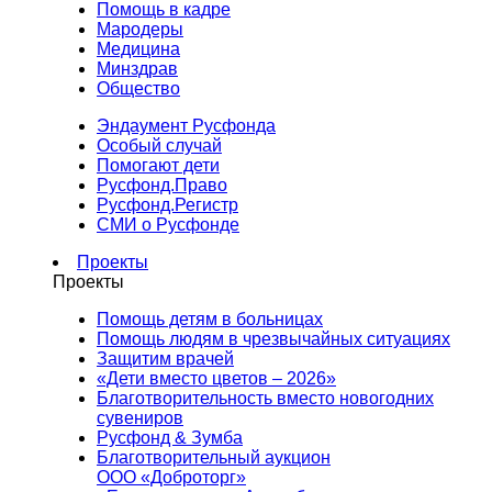
Помощь в кадре
Мародеры
Медицина
Минздрав
Общество
Эндаумент Русфонда
Особый случай
Помогают дети
Русфонд.Право
Русфонд.Регистр
СМИ о Русфонде
Проекты
Проекты
Помощь детям в больницах
Помощь людям в чрезвычайных ситуациях
Защитим врачей
«Дети вместо цветов – 2026»
Благотворительность вместо новогодних
сувениров
Русфонд & Зумба
Благотворительный аукцион
ООО «Доброторг»