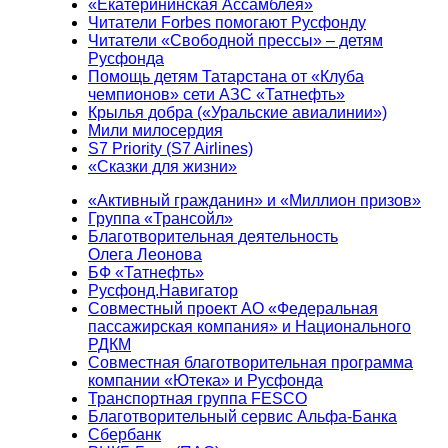
«Екатерининская Ассамблея»
Читатели Forbes помогают Русфонду
Читатели «Свободной прессы» – детям
Русфонда
Помощь детям Татарстана от «Клуба
чемпионов» сети АЗС «Татнефть»
Крылья добра («Уральские авиалинии»)
Мили милосердия
S7 Priority (S7 Airlines)
«Сказки для жизни»
«Активный гражданин» и «Миллион призов»
Группа «Трансойл»
Благотворительная деятельность
Олега Леонова
БФ «Татнефть»
Русфонд.Навигатор
Совместный проект АО «Федеральная
пассажирская компания» и Национального
РДКМ
Совместная благотворительная программа
компании «Ютека» и Русфонда
Транспортная группа FESCO
Благотворительный сервис Альфа-Банка
Сбербанк