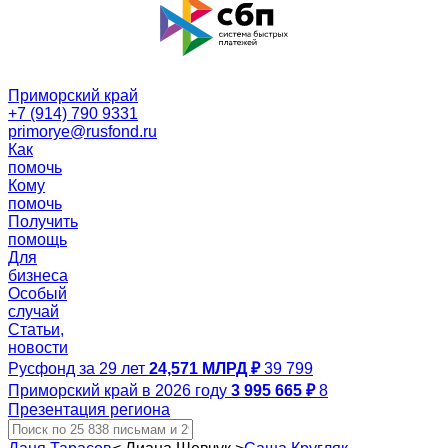
Приморский край
+7 (914) 790 9331
primorye@rusfond.ru
Как
помочь
Кому
помочь
Получить
помощь
Для
бизнеса
Особый
случай
Статьи,
новости
Русфонд за 29 лет
24,571 МЛРД ₽
39 799
Приморский край в 2026 году
3 995 665 ₽
8
Презентация региона