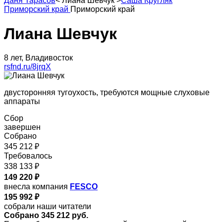
Даня Тарасов
<
Лиана Шевчук
>
Саша Кругляк
Приморский край
Приморский край
Лиана Шевчук
8 лет, Владивосток
rsfnd.ru/8jrqX
двусторонняя тугоухость, требуются мощные слуховые
аппараты
Сбор
завершен
Собрано
345 212 ₽
Требовалось
338 133 ₽
149 220 ₽
внесла компания
FESCO
195 992 ₽
собрали наши читатели
Собрано 345 212 руб.