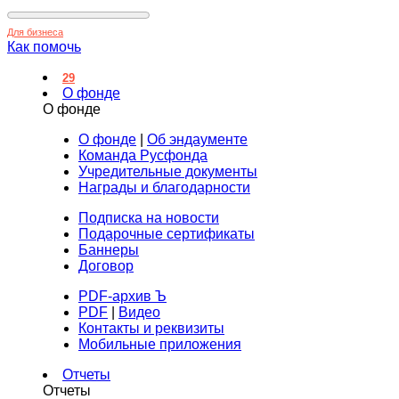
Для бизнеса
Как помочь
29
О фонде
О фонде
О фонде
|
Об эндаументе
Команда Русфонда
Учредительные документы
Награды и благодарности
Подписка на новости
Подарочные сертификаты
Баннеры
Договор
PDF-архив Ъ
PDF
|
Видео
Контакты и реквизиты
Мобильные приложения
Отчеты
Отчеты