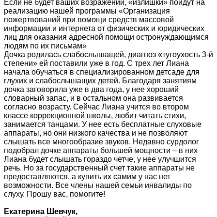
Если не будет ваших возражений, «излишки» пойдут на
реализацию нашей программы «Организация
пожертвований при помощи средств массовой
информации и интернета от физических и юридических
лиц для оказания адресной помощи остронуждающимся
людям по их письмам»
Дочка родилась слабослышащей, диагноз «тугоухость 3-й
степени» ей поставили уже в год. С трех лет Лиана
начала обучаться в специализированном детсаде для
глухих и слабослышащих детей. Благодаря занятиям
дочка заговорила уже в два года, у нее хороший
словарный запас, и в остальном она развивается
согласно возрасту. Сейчас Лиана учится во втором
классе коррекционной школы, любит читать стихи,
занимается танцами. У нее есть бесплатные слуховые
аппараты, но они низкого качества и не позволяют
слышать все многообразие звуков. Недавно сурдолог
подобрал дочке аппараты большей мощности – в них
Лиана будет слышать гораздо четче, у нее улучшится
речь. Но за государственный счет такие аппараты не
предоставляются, а купить их самим у нас нет
возможности. Все члены нашей семьи инвалиды по
слуху. Прошу вас, помогите!
Екатерина Шевчук,