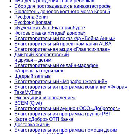
«На день рождения спаси ребенка»
Сбор для пострадавших в авиакатастрофе
Бюллетень доноров костного мозга Кровь5
Русфонд.Зенит
Русфонд.Ironstar
«Будем жить!» в Екатеринбурге
Фотовыставка «Угадай донора»
Благотворительный показ к/ф «Война Анны»
Благотворительный проект компании ALBA
Благотворительная акция «Главпсихплав»
Дмитрий Хворостовский
и друзья – детям
Благотворительный онлайн‑марафон
«Апрель на подъеме»
Щедрый заплыв
Благотворительный «Марафон желаний»
Благотворительная программа компании «Флора»
TakeMyTime
Экспедиция «Совпадение»
ВСЕМ (Qiwi)
Благотворительный аукцион ООО «Доброторг»
Благотворительная программа группы PBF
Карта «Добро» ОТП банка
Доставка жизни
Благотворительная программа помощи детям