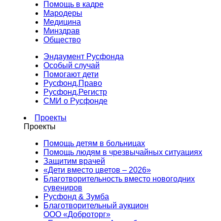
Помощь в кадре
Мародеры
Медицина
Минздрав
Общество
Эндаумент Русфонда
Особый случай
Помогают дети
Русфонд.Право
Русфонд.Регистр
СМИ о Русфонде
Проекты
Проекты
Помощь детям в больницах
Помощь людям в чрезвычайных ситуациях
Защитим врачей
«Дети вместо цветов – 2026»
Благотворительность вместо новогодних
сувениров
Русфонд & Зумба
Благотворительный аукцион
ООО «Доброторг»