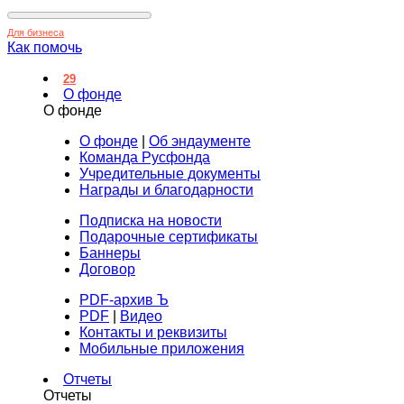
Для бизнеса
Как помочь
29
О фонде
О фонде
О фонде
|
Об эндаументе
Команда Русфонда
Учредительные документы
Награды и благодарности
Подписка на новости
Подарочные сертификаты
Баннеры
Договор
PDF-архив Ъ
PDF
|
Видео
Контакты и реквизиты
Мобильные приложения
Отчеты
Отчеты