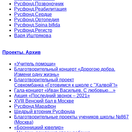
Русфонд.Позвоночник
Русфонд.Реабилитация
Русфонд.Сердце
Русфонд.Ортопедия
Русфонд.Spina bifida
Русфонд.Регистр
Варя Иштрякова
Проекты. Архив
«Учитель помощи»
Благотворительный концерт «Дорогою добра.
Измени одну жизнь»
Благотворительный проект
Совкомбанка «Готовимся к школе с "Халвой"!»
Гала-концерт «Иван Васильев. С любовью…»
Акция «Последний звонок – 2021»
XVIII Венский бал в Москве
Русфонд.Марафон
Щедрый вторник Русфонда
Благотворительные проекты учеников школы №867
(Москва)
«Бронницкий ювелир»