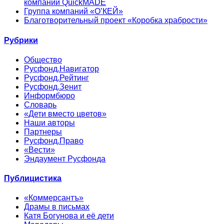
компании QuickMADE
Группа компаний «О’КЕЙ»
Благотворительный проект «Коробка храбрости»
Рубрики
Общество
Русфонд.Навигатор
Русфонд.Рейтинг
Русфонд.Зенит
Информбюро
Словарь
«Дети вместо цветов»
Наши авторы
Партнеры
Русфонд.Право
«Вести»
Эндаумент Русфонда
Публицистика
«Коммерсантъ»
Драмы в письмах
Катя Богунова и её дети