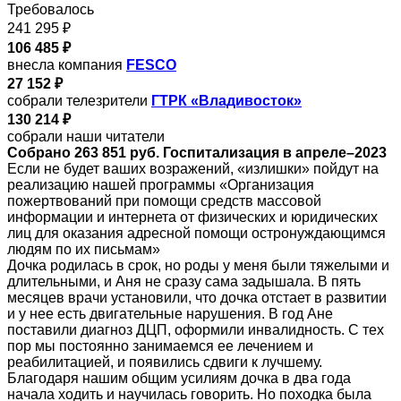
Требовалось
241 295 ₽
106 485 ₽
внесла компания
FESCO
27 152 ₽
собрали телезрители
ГТРК «Владивосток»
130 214 ₽
собрали наши читатели
Собрано 263 851 руб. Госпитализация в апреле–2023
Если не будет ваших возражений, «излишки» пойдут на
реализацию нашей программы «Организация
пожертвований при помощи средств массовой
информации и интернета от физических и юридических
лиц для оказания адресной помощи остронуждающимся
людям по их письмам»
Дочка родилась в срок, но роды у меня были тяжелыми и
длительными, и Аня не сразу сама задышала. В пять
месяцев врачи установили, что дочка отстает в развитии
и у нее есть двигательные нарушения. В год Ане
поставили диагноз ДЦП, оформили инвалидность. С тех
пор мы постоянно занимаемся ее лечением и
реабилитацией, и появились сдвиги к лучшему.
Благодаря нашим общим усилиям дочка в два года
начала ходить и научилась говорить. Но походка была