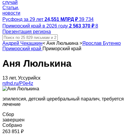
случай
Статьи,
новости
Русфонд за 29 лет
24,551 МЛРД ₽
39 734
Приморский край в 2026 году
2 563 370 ₽
8
Презентация региона
Андрей Чекашкин
<
Аня Люлькина
>
Ярослав Бутенко
Приморский край
Приморский край
Аня Люлькина
13 лет, Уссурийск
rsfnd.ru/P0e4z
эпилепсия, детский церебральный паралич, требуется
лечение
Сбор
завершен
Собрано
263 851 ₽