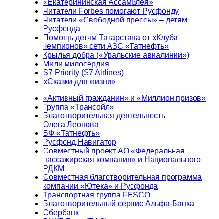
«Екатерининская Ассамблея»
Читатели Forbes помогают Русфонду
Читатели «Свободной прессы» – детям
Русфонда
Помощь детям Татарстана от «Клуба
чемпионов» сети АЗС «Татнефть»
Крылья добра («Уральские авиалинии»)
Мили милосердия
S7 Priority (S7 Airlines)
«Сказки для жизни»
«Активный гражданин» и «Миллион призов»
Группа «Трансойл»
Благотворительная деятельность
Олега Леонова
БФ «Татнефть»
Русфонд.Навигатор
Совместный проект АО «Федеральная
пассажирская компания» и Национального
РДКМ
Совместная благотворительная программа
компании «Ютека» и Русфонда
Транспортная группа FESCO
Благотворительный сервис Альфа-Банка
Сбербанк