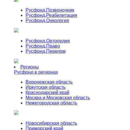
Русфонд.
Позвоночник
Русфонд.
Реабилитация
Русфонд.
Онкология
Русфонд.
Ортопедия
Русфонд.
Право
Русфонд.
Перелом
Регионы
Русфонд в регионах
Воронежская область
Иркутская область
Краснодарский край
Москва и Московская область
Нижегородская область
Новосибирская область
Приморский край