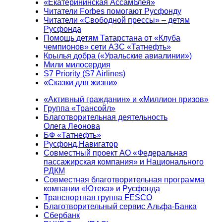
«Екатерининская Ассамблея»
Читатели Forbes помогают Русфонду
Читатели «Свободной прессы» – детям
Русфонда
Помощь детям Татарстана от «Клуба
чемпионов» сети АЗС «Татнефть»
Крылья добра («Уральские авиалинии»)
Мили милосердия
S7 Priority (S7 Airlines)
«Сказки для жизни»
«Активный гражданин» и «Миллион призов»
Группа «Трансойл»
Благотворительная деятельность
Олега Леонова
БФ «Татнефть»
Русфонд.Навигатор
Совместный проект АО «Федеральная
пассажирская компания» и Национального
РДКМ
Совместная благотворительная программа
компании «Ютека» и Русфонда
Транспортная группа FESCO
Благотворительный сервис Альфа-Банка
Сбербанк