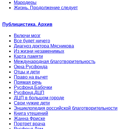
Мародеры
Жизнь. Продолжение следует
Публицистика. Архив
Включи мозг
Все будет ничего
Диагноз доктора Мясникова
Из жизни незаменимых
Карта памяти
Международная благотворительность
Окна Русфонда
Отцы и дети
Право на вычет
Прямая речь
Русфонд.Бабочки
Русфонд.ДЦП
ДЦП в большом городе
Свои чужие дети
Энциклопедия российской благотворительности
Книга утешений
Жанна Фриске
Портрет врача
Русфонд.Дом