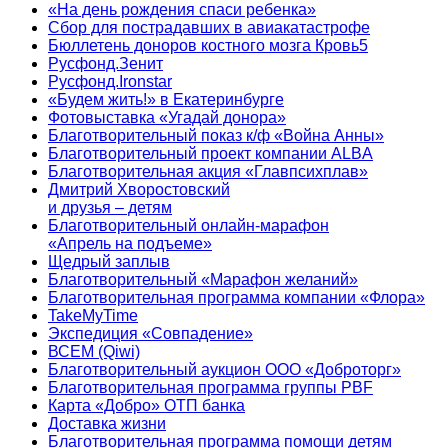
«На день рождения спаси ребенка»
Сбор для пострадавших в авиакатастрофе
Бюллетень доноров костного мозга Кровь5
Русфонд.Зенит
Русфонд.Ironstar
«Будем жить!» в Екатеринбурге
Фотовыставка «Угадай донора»
Благотворительный показ к/ф «Война Анны»
Благотворительный проект компании ALBA
Благотворительная акция «Главпсихплав»
Дмитрий Хворостовский
и друзья – детям
Благотворительный онлайн‑марафон
«Апрель на подъеме»
Щедрый заплыв
Благотворительный «Марафон желаний»
Благотворительная программа компании «Флора»
TakeMyTime
Экспедиция «Совпадение»
ВСЕМ (Qiwi)
Благотворительный аукцион ООО «Доброторг»
Благотворительная программа группы PBF
Карта «Добро» ОТП банка
Доставка жизни
Благотворительная программа помощи детям