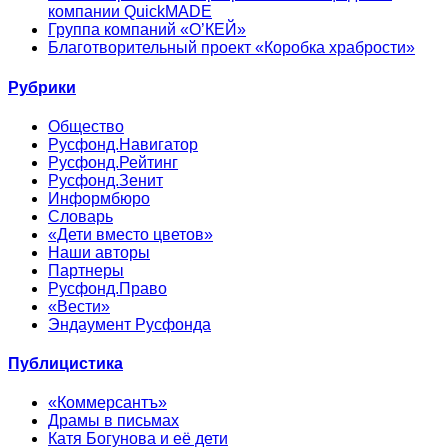
компании QuickMADE
Группа компаний «О’КЕЙ»
Благотворительный проект «Коробка храбрости»
Рубрики
Общество
Русфонд.Навигатор
Русфонд.Рейтинг
Русфонд.Зенит
Информбюро
Словарь
«Дети вместо цветов»
Наши авторы
Партнеры
Русфонд.Право
«Вести»
Эндаумент Русфонда
Публицистика
«Коммерсантъ»
Драмы в письмах
Катя Богунова и её дети