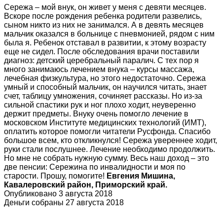
Сережа – мой внук, он живет у меня с девяти месяцев.
Вскоре после рождения ребенка родители развелись,
сыном никто из них не занимался. А в девять месяцев
мальчик оказался в больнице с пневмонией, рядом с ним
была я. Ребенок отставал в развитии, к этому возрасту
еще не сидел. После обследования врачи поставили
диагноз: детский церебральный паралич. С тех пор я
много занимаюсь лечением внука – курсы массажа,
лечебная физкультура, но этого недостаточно. Сережа
умный и способный мальчик, он научился читать, знает
счет, таблицу умножения, сочиняет рассказы. Но из-за
сильной спастики рук и ног плохо ходит, неуверенно
держит предметы. Внуку очень помогло лечение в
московском Институте медицинских технологий (ИМТ),
оплатить которое помогли читатели Русфонда. Спасибо
большое всем, кто откликнулся! Сережа увереннее ходит,
руки стали послушнее. Лечение необходимо продолжить.
Но мне не собрать нужную сумму. Весь наш доход – это
две пенсии: Сережина по инвалидности и моя по
старости. Прошу, помогите!
Евгения Мишина,
Кавалеровский район, Приморский край.
Опубликовано 3 августа 2018
Деньги собраны 27 августа 2018