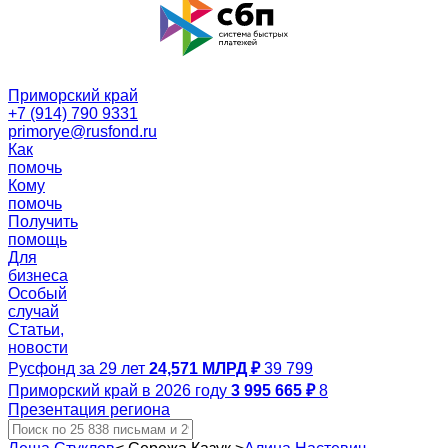
Приморский край
+7 (914) 790 9331
primorye@rusfond.ru
Как
помочь
Кому
помочь
Получить
помощь
Для
бизнеса
Особый
случай
Статьи,
новости
Русфонд за 29 лет
24,571 МЛРД ₽
39 799
Приморский край в 2026 году
3 995 665 ₽
8
Презентация региона