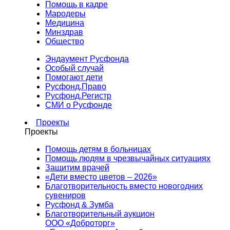
Помощь в кадре
Мародеры
Медицина
Минздрав
Общество
Эндаумент Русфонда
Особый случай
Помогают дети
Русфонд.Право
Русфонд.Регистр
СМИ о Русфонде
Проекты
Проекты
Помощь детям в больницах
Помощь людям в чрезвычайных ситуациях
Защитим врачей
«Дети вместо цветов – 2026»
Благотворительность вместо новогодних
сувениров
Русфонд & Зумба
Благотворительный аукцион
ООО «Доброторг»