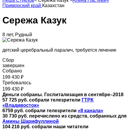
Леша Стуклов
<
Сережа Казук
>
Алина Настевич
Приморский край
Казахстан
Сережа Казук
8 лет, Рудный
детский церебральный паралич, требуется лечение
Сбор
завершен
Собрано
199 430 ₽
Требовалось
199 430 ₽
Деньги собраны. Госпитализация в сентябре–2018
57 725
руб. собрали телезрители
ГТРК
«Владивосток»
6759
руб. собрали телезрители
«8 канала»
30 730 руб. перечислено из средств, собранных для
Амины Шарифуллиной
104 216
руб. собрали наши читатели