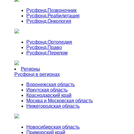
Русфонд.
Позвоночник
Русфонд.
Реабилитация
Русфонд.
Онкология
Русфонд.
Ортопедия
Русфонд.
Право
Русфонд.
Перелом
Регионы
Русфонд в регионах
Воронежская область
Иркутская область
Краснодарский край
Москва и Московская область
Нижегородская область
Новосибирская область
Приморский край