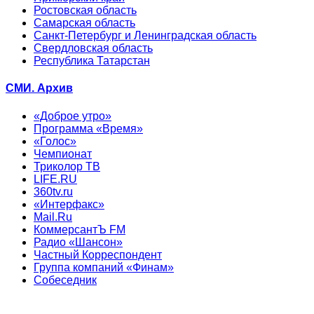
Ростовская область
Самарская область
Санкт-Петербург и Ленинградская область
Свердловская область
Республика Татарстан
СМИ. Архив
«Доброе утро»
Программа «Время»
«Голос»
Чемпионат
Триколор ТВ
LIFE.RU
360tv.ru
«Интерфакс»
Mail.Ru
КоммерсантЪ FM
Радио «Шансон»
Частный Корреспондент
Группа компаний «Финам»
Собеседник