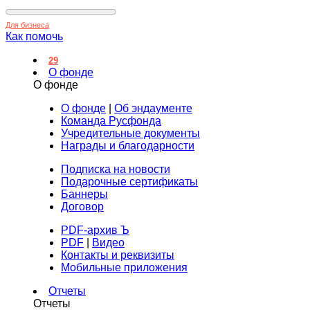
Для бизнеса
Как помочь
29
О фонде
О фонде
О фонде
|
Об эндаументе
Команда Русфонда
Учредительные документы
Награды и благодарности
Подписка на новости
Подарочные сертификаты
Баннеры
Договор
PDF-архив Ъ
PDF
|
Видео
Контакты и реквизиты
Мобильные приложения
Отчеты
Отчеты