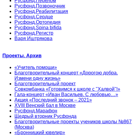
Русфонд.Перелом
Русфонд.Позвоночник
Русфонд.Реабилитация
Русфонд.Сердце
Русфонд.Ортопедия
Русфонд.Spina bifida
Русфонд.Регистр
Варя Иштрякова
Проекты. Архив
«Учитель помощи»
Благотворительный концерт «Дорогою добра.
Измени одну жизнь»
Благотворительный проект
Совкомбанка «Готовимся к школе с "Халвой"!»
Гала-концерт «Иван Васильев. С любовью…»
Акция «Последний звонок – 2021»
XVIII Венский бал в Москве
Русфонд.Марафон
Щедрый вторник Русфонда
Благотворительные проекты учеников школы №867
(Москва)
«Бронницкий ювелир»