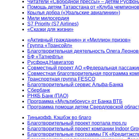
Читатели «Свободной прессы» – детям Русфон
Помощь детям Татарстана от «Клуба чемпионо
Крылья добра («Уральские авиалинии»)
Мили милосердия
S7 Priority (S7 Airlines)
«Сказки для жизни»
«Активный гражданин» и «Миллион призов»
Группа «Трансойл»
Благотворительная деятельность Олега Леонов
БФ «Татнефть»
Русфонд.Навигатор
Совместный проект АО «Федеральная пассажи
Совместная благотворительная программа ком
Транспортная группа FESCO
Благотворительный сервис Альфа-Банка
Сбербанк
РНКБ Банк (ПАО)
Программа «Мультибонус» от Банка ВТБ
Программа помощи детям Свердловской област
Тинькофф. Кэшбэк во благо
Благотворительный проект портала mos.ru
Благотворительный проект компании Indoor Gro
Благотворительные программы ГК «Кредитэксп