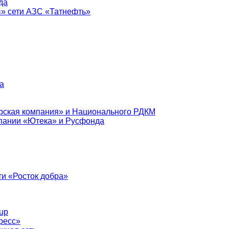
да
в» сети АЗС «Татнефть»
а
рская компания» и Национального РДКМ
пании «Ютека» и Русфонда
и «Росток добра»
up
ресс»