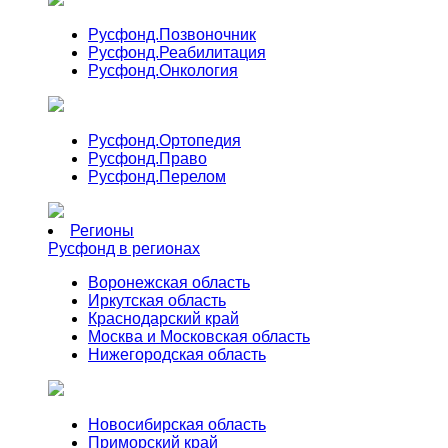
Русфонд.
Позвоночник
Русфонд.
Реабилитация
Русфонд.
Онкология
Русфонд.
Ортопедия
Русфонд.
Право
Русфонд.
Перелом
Регионы
Русфонд в регионах
Воронежская область
Иркутская область
Краснодарский край
Москва и Московская область
Нижегородская область
Новосибирская область
Приморский край