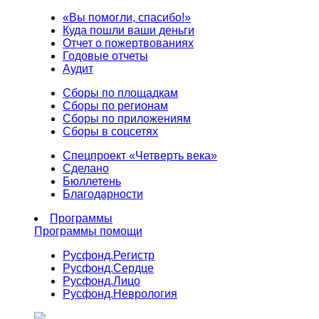
«Вы помогли, спасибо!»
Куда пошли ваши деньги
Отчет о пожертвованиях
Годовые отчеты
Аудит
Сборы по площадкам
Сборы по регионам
Сборы по приложениям
Сборы в соцсетях
Спецпроект «Четверть века»
Сделано
Бюллетень
Благодарности
Программы
Программы помощи
Русфонд.
Регистр
Русфонд.
Сердце
Русфонд.
Лицо
Русфонд.
Неврология