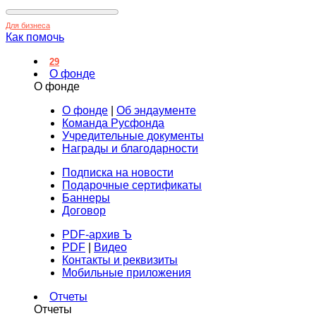
Для бизнеса
Как помочь
29
О фонде
О фонде
О фонде
|
Об эндаументе
Команда Русфонда
Учредительные документы
Награды и благодарности
Подписка на новости
Подарочные сертификаты
Баннеры
Договор
PDF-архив Ъ
PDF
|
Видео
Контакты и реквизиты
Мобильные приложения
Отчеты
Отчеты