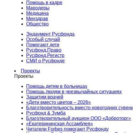
Помощь в кадре
Мародеры
Медицина
Минздрав
Общество
Эндаумент Русфонда
Особый случай
Помогают дети
Русфонд.Право
Русфонд.Регистр
СМИ о Русфонде
Проекты
Проекты
Помощь детям в больницах
Помощь людям в чрезвычайных ситуациях
Защитим врачей
«Дети вместо цветов – 2026»
Благотворительность вместо новогодних сувен
Русфонд & Зумба
Благотворительный аукцион ООО «Доброторг»
«Екатерининская Ассамблея»
Читатели Forbes помогают Русфонду