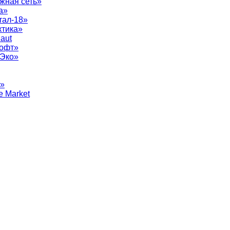
жная сеть»
а»
тал-18»
ктика»
aut
софт»
рЭко»
т»
e Market