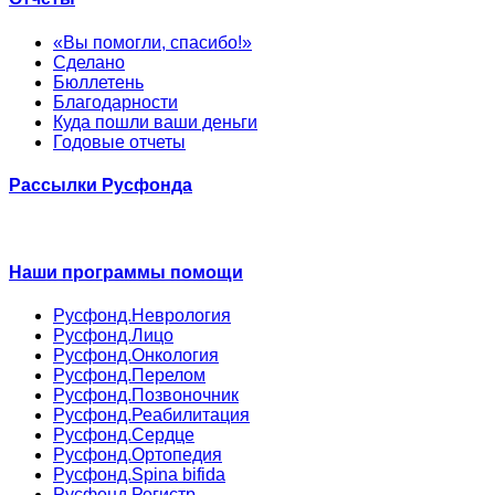
«Вы помогли, спасибо!»
Сделано
Бюллетень
Благодарности
Куда пошли ваши деньги
Годовые отчеты
Рассылки Русфонда
Наши программы помощи
Русфонд.Неврология
Русфонд.Лицо
Русфонд.Онкология
Русфонд.Перелом
Русфонд.Позвоночник
Русфонд.Реабилитация
Русфонд.Сердце
Русфонд.Ортопедия
Русфонд.Spina bifida
Русфонд.Регистр