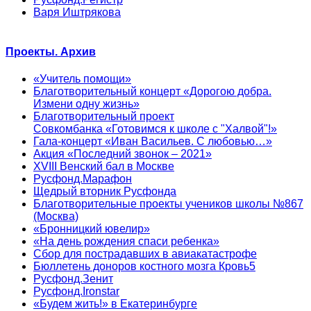
Варя Иштрякова
Проекты. Архив
«Учитель помощи»
Благотворительный концерт «Дорогою добра.
Измени одну жизнь»
Благотворительный проект
Совкомбанка «Готовимся к школе с "Халвой"!»
Гала-концерт «Иван Васильев. С любовью…»
Акция «Последний звонок – 2021»
XVIII Венский бал в Москве
Русфонд.Марафон
Щедрый вторник Русфонда
Благотворительные проекты учеников школы №867
(Москва)
«Бронницкий ювелир»
«На день рождения спаси ребенка»
Сбор для пострадавших в авиакатастрофе
Бюллетень доноров костного мозга Кровь5
Русфонд.Зенит
Русфонд.Ironstar
«Будем жить!» в Екатеринбурге