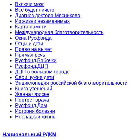
Включи мозг
Все будет ничего
Диагноз доктора Мясникова
Из жизни незаменимых
Карта памяти
Международная благотворительность
Окна Русфонда
Отцы и дети
Право на вычет
Прямая речь
Русфонд.Бабочки
Русфонд.ДЦП
ДЦП в большом городе
Свои чужие дети
Энциклопедия российской благотворительности
Книга утешений
Жанна Фриске
Портрет врача
Русфонд.Дом
История болезни
Несладкая жизнь
Национальный РДКМ