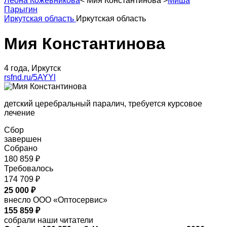
Леона Кожевникова
<
Мия Константинова
>
Миша
Парыгин
Иркутская область
Иркутская область
Мия Константинова
4 года, Иркутск
rsfnd.ru/5AYYl
детский церебральный паралич, требуется курсовое
лечение
Сбор
завершен
Собрано
180 859 ₽
Требовалось
174 709 ₽
25 000 ₽
внесло ООО «Оптосервис»
155 859 ₽
собрали наши читатели