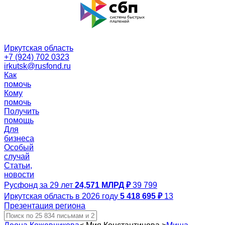
Иркутская область
+7 (924) 702 0323
irkutsk@rusfond.ru
Как
помочь
Кому
помочь
Получить
помощь
Для
бизнеса
Особый
случай
Статьи,
новости
Русфонд за 29 лет
24,571 МЛРД ₽
39 799
Иркутская область в 2026 году
5 418 695 ₽
13
Презентация региона