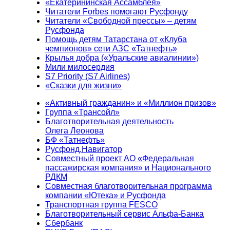
«Екатерининская Ассамблея»
Читатели Forbes помогают Русфонду
Читатели «Свободной прессы» – детям
Русфонда
Помощь детям Татарстана от «Клуба
чемпионов» сети АЗС «Татнефть»
Крылья добра («Уральские авиалинии»)
Мили милосердия
S7 Priority (S7 Airlines)
«Сказки для жизни»
«Активный гражданин» и «Миллион призов»
Группа «Трансойл»
Благотворительная деятельность
Олега Леонова
БФ «Татнефть»
Русфонд.Навигатор
Совместный проект АО «Федеральная
пассажирская компания» и Национального
РДКМ
Совместная благотворительная программа
компании «Ютека» и Русфонда
Транспортная группа FESCO
Благотворительный сервис Альфа-Банка
Сбербанк