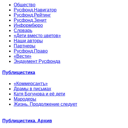
Общество
Русфонд.Навигатор
Русфонд.Рейтинг
Русфонд.Зенит
Информбюро
Словарь
«Дети вместо цветов»
Наши авторы
Партнеры
Русфонд.Право
«Вести»
Эндаумент Русфонда
Публицистика
«Коммерсантъ»
Драмы в письмах
Катя Богунова и её дети
Мародеры
Жизнь. Продолжение следует
Публицистика. Архив