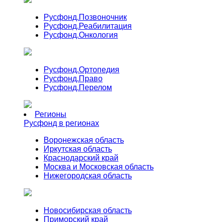
Русфонд.
Позвоночник
Русфонд.
Реабилитация
Русфонд.
Онкология
Русфонд.
Ортопедия
Русфонд.
Право
Русфонд.
Перелом
Регионы
Русфонд в регионах
Воронежская область
Иркутская область
Краснодарский край
Москва и Московская область
Нижегородская область
Новосибирская область
Приморский край