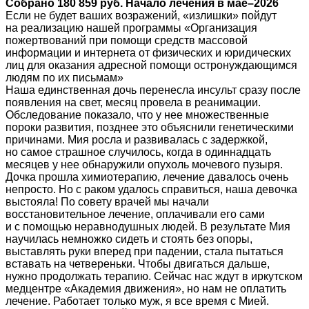
Собрано 180 859 руб. Начало лечения в мае–2026
Если не будет ваших возражений, «излишки» пойдут
на реализацию нашей программы «Организация
пожертвований при помощи средств массовой
информации и интернета от физических и юридических
лиц для оказания адресной помощи остронуждающимся
людям по их письмам»
Наша единственная дочь перенесла инсульт сразу после
появления на свет, месяц провела в реанимации.
Обследование показало, что у нее множественные
пороки развития, позднее это объяснили генетическими
причинами. Мия росла и развивалась с задержкой,
но самое страшное случилось, когда в одиннадцать
месяцев у нее обнаружили опухоль мочевого пузыря.
Дочка прошла химиотерапию, лечение давалось очень
непросто. Но с раком удалось справиться, наша девочка
выстояла! По совету врачей мы начали
восстановительное лечение, оплачивали его сами
и с помощью неравнодушных людей. В результате Мия
научилась немножко сидеть и стоять без опоры,
выставлять руки вперед при падении, стала пытаться
вставать на четвереньки. Чтобы двигаться дальше,
нужно продолжать терапию. Сейчас нас ждут в иркутском
медцентре «Академия движения», но нам не оплатить
лечение. Работает только муж, я все время с Мией.