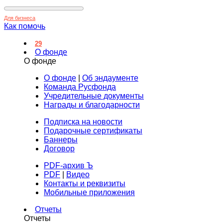
Для бизнеса
Как помочь
29
О фонде
О фонде
О фонде
|
Об эндаументе
Команда Русфонда
Учредительные документы
Награды и благодарности
Подписка на новости
Подарочные сертификаты
Баннеры
Договор
PDF-архив Ъ
PDF
|
Видео
Контакты и реквизиты
Мобильные приложения
Отчеты
Отчеты