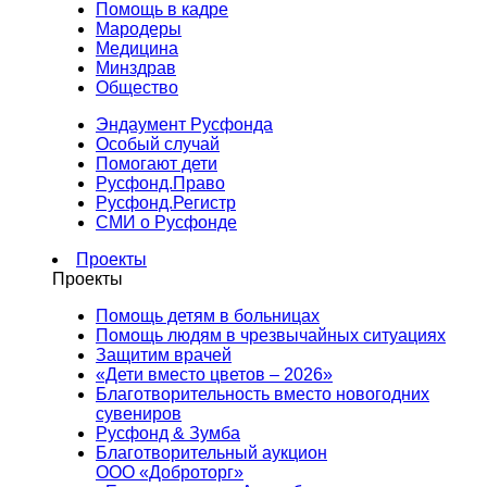
Помощь в кадре
Мародеры
Медицина
Минздрав
Общество
Эндаумент Русфонда
Особый случай
Помогают дети
Русфонд.Право
Русфонд.Регистр
СМИ о Русфонде
Проекты
Проекты
Помощь детям в больницах
Помощь людям в чрезвычайных ситуациях
Защитим врачей
«Дети вместо цветов – 2026»
Благотворительность вместо новогодних
сувениров
Русфонд & Зумба
Благотворительный аукцион
ООО «Доброторг»