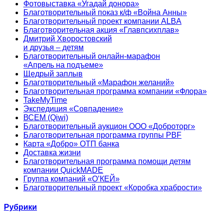
Фотовыставка «Угадай донора»
Благотворительный показ к/ф «Война Анны»
Благотворительный проект компании ALBA
Благотворительная акция «Главпсихплав»
Дмитрий Хворостовский
и друзья – детям
Благотворительный онлайн‑марафон
«Апрель на подъеме»
Щедрый заплыв
Благотворительный «Марафон желаний»
Благотворительная программа компании «Флора»
TakeMyTime
Экспедиция «Совпадение»
ВСЕМ (Qiwi)
Благотворительный аукцион ООО «Доброторг»
Благотворительная программа группы PBF
Карта «Добро» ОТП банка
Доставка жизни
Благотворительная программа помощи детям
компании QuickMADE
Группа компаний «О’КЕЙ»
Благотворительный проект «Коробка храбрости»
Рубрики