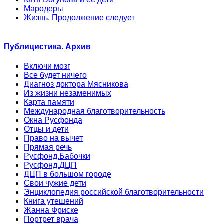
Мародеры
Жизнь. Продолжение следует
Публицистика. Архив
Включи мозг
Все будет ничего
Диагноз доктора Мясникова
Из жизни незаменимых
Карта памяти
Международная благотворительность
Окна Русфонда
Отцы и дети
Право на вычет
Прямая речь
Русфонд.Бабочки
Русфонд.ДЦП
ДЦП в большом городе
Свои чужие дети
Энциклопедия российской благотворительности
Книга утешений
Жанна Фриске
Портрет врача