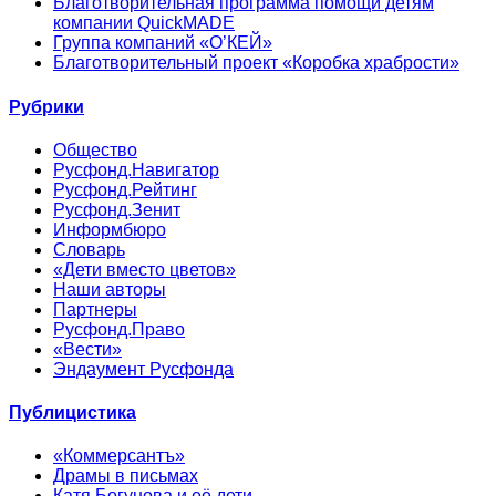
Благотворительная программа помощи детям
компании QuickMADE
Группа компаний «О’КЕЙ»
Благотворительный проект «Коробка храбрости»
Рубрики
Общество
Русфонд.Навигатор
Русфонд.Рейтинг
Русфонд.Зенит
Информбюро
Словарь
«Дети вместо цветов»
Наши авторы
Партнеры
Русфонд.Право
«Вести»
Эндаумент Русфонда
Публицистика
«Коммерсантъ»
Драмы в письмах
Катя Богунова и её дети