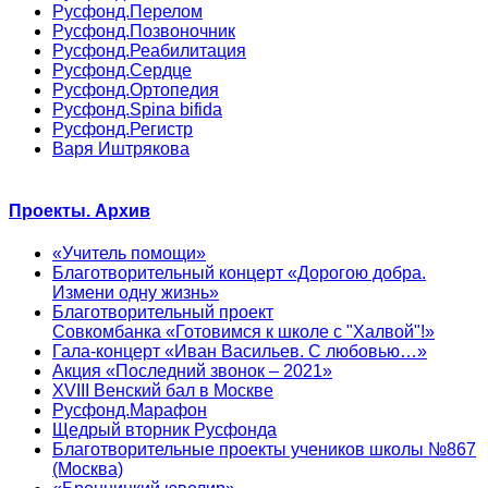
Русфонд.Перелом
Русфонд.Позвоночник
Русфонд.Реабилитация
Русфонд.Сердце
Русфонд.Ортопедия
Русфонд.Spina bifida
Русфонд.Регистр
Варя Иштрякова
Проекты. Архив
«Учитель помощи»
Благотворительный концерт «Дорогою добра.
Измени одну жизнь»
Благотворительный проект
Совкомбанка «Готовимся к школе с "Халвой"!»
Гала-концерт «Иван Васильев. С любовью…»
Акция «Последний звонок – 2021»
XVIII Венский бал в Москве
Русфонд.Марафон
Щедрый вторник Русфонда
Благотворительные проекты учеников школы №867
(Москва)