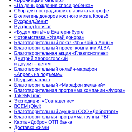
«Бронницкий ювелир»
«На день рождения спаси ребенка»
Сбор для пострадавших в авиакатастрофе
Бюллетень доноров костного мозга Кровь5
Русфонд.Зенит
Русфонд.Ironstar
«Будем жить!» в Екатеринбурге
Фотовыставка «Угадай донора»
Благотворительный показ к/ф «Война Анны»
Благотворительный проект компании ALBA
Благотворительная акция «Главпсихплав»
Дмитрий Хворостовский
и друзья – детям
Благотворительный онлайн‑марафон
«Апрель на подъеме»
Щедрый заплыв
Благотворительный «Марафон желаний»
Благотворительная программа компании «Флора»
TakeMyTime
Экспедиция «Совпадение»
ВСЕМ (Qiwi)
Благотворительный аукцион ООО «Доброторг»
Благотворительная программа группы PBF
Карта «Добро» ОТП банка
Доставка жизни