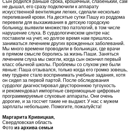
Сын родился раньше срока, крошечный, слабенький, сам
не дышал, его сразу подключили к аппарату
искусственной вентиляции легких, сделали несколько
переливаний крови. На десятые сутки Пашу из роддома
перевели для выхаживания в детскую городскую
больницу, выявили множество патологий, в том числе
нарушение слуха. В сурдологическом центре нас
поставили на учет, но долгое время нам пришлось
заниматься лечением других врожденных заболеваний.
Мы много времени проводили в больницах, где врачи
в прямом смысле боролись за жизнь Паши. Заняться
лечением слуха мы смогли, когда сын окончил первый
класс обычной школы. Проблемы со слухом уже были
явные: Паша отзывался, только когда его громко зовешь,
ему труднее стало воспринимать учебные задания, хотя
он сидел за первой партой. После обследования
сурдолог диагностировал двустороннюю тугоухость
и рекомендовал импортные сверхмощные цифровые
программируемые слуховые аппараты. Они очень
дорогие, и за госсчет такие не выдают. У нас с мужем
зарплаты небольшие. Помогите, пожалуйста!
Маргарита Кривицкая,
Свердловская область
Фото
из архива семьи