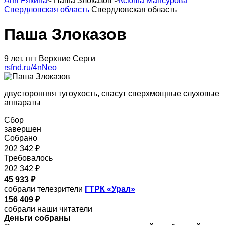
Аня Рякина
<
Паша Злоказов
>
Ксюша Мансурова
Свердловская область
Свердловская область
Паша Злоказов
9 лет, пгт Верхние Серги
rsfnd.ru/4nNeo
двусторонняя тугоухость, спасут сверхмощные слуховые
аппараты
Сбор
завершен
Собрано
202 342 ₽
Требовалось
202 342 ₽
45 933 ₽
собрали телезрители
ГТРК «Урал»
156 409 ₽
собрали наши читатели
Деньги собраны