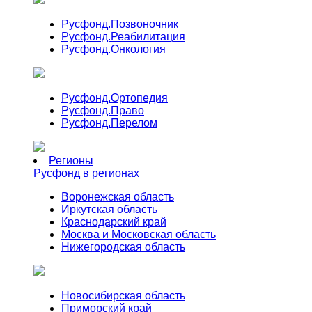
Русфонд.
Позвоночник
Русфонд.
Реабилитация
Русфонд.
Онкология
Русфонд.
Ортопедия
Русфонд.
Право
Русфонд.
Перелом
Регионы
Русфонд в регионах
Воронежская область
Иркутская область
Краснодарский край
Москва и Московская область
Нижегородская область
Новосибирская область
Приморский край