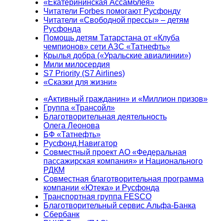
«Екатерининская Ассамблея»
Читатели Forbes помогают Русфонду
Читатели «Свободной прессы» – детям
Русфонда
Помощь детям Татарстана от «Клуба
чемпионов» сети АЗС «Татнефть»
Крылья добра («Уральские авиалинии»)
Мили милосердия
S7 Priority (S7 Airlines)
«Сказки для жизни»
«Активный гражданин» и «Миллион призов»
Группа «Трансойл»
Благотворительная деятельность
Олега Леонова
БФ «Татнефть»
Русфонд.Навигатор
Совместный проект АО «Федеральная
пассажирская компания» и Национального
РДКМ
Совместная благотворительная программа
компании «Ютека» и Русфонда
Транспортная группа FESCO
Благотворительный сервис Альфа-Банка
Сбербанк