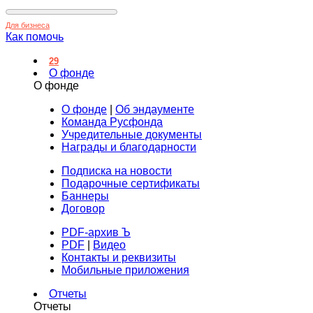
Для бизнеса
Как помочь
29
О фонде
О фонде
О фонде
|
Об эндаументе
Команда Русфонда
Учредительные документы
Награды и благодарности
Подписка на новости
Подарочные сертификаты
Баннеры
Договор
PDF-архив Ъ
PDF
|
Видео
Контакты и реквизиты
Мобильные приложения
Отчеты
Отчеты