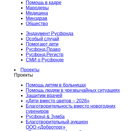
Помощь в кадре
Мародеры
Медицина
Минздрав
Общество
Эндаумент Русфонда
Особый случай
Помогают дети
Русфонд.Право
Русфонд.Регистр
СМИ о Русфонде
Проекты
Проекты
Помощь детям в больницах
Помощь людям в чрезвычайных ситуациях
Защитим врачей
«Дети вместо цветов – 2026»
Благотворительность вместо новогодних
сувениров
Русфонд & Зумба
Благотворительный аукцион
ООО «Доброторг»