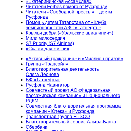
«Екатерининская Ассамблея»
Читатели Forbes помогают Русфонду
Читатели «Свободной прессы» – детям
Русфонда
Помощь детям Татарстана от «Клуба
чемпионов» сети АЗС «Татнефть»
Крылья добра («Уральские авиалинии»)
Мили милосердия
S7 Priority (S7 Airlines)
«Сказки для жизни»
«Активный гражданин» и «Миллион призов»
Группа «Трансойл»
Благотворительная деятельность
Олега Леонова
БФ «Татнефть»
Русфонд.Навигатор
Совместный проект АО «Федеральная
пассажирская компания» и Национального
РДКМ
Совместная благотворительная программа
компании «Ютека» и Русфонда
Транспортная группа FESCO
Благотворительный сервис Альфа-Банка
Сбербанк