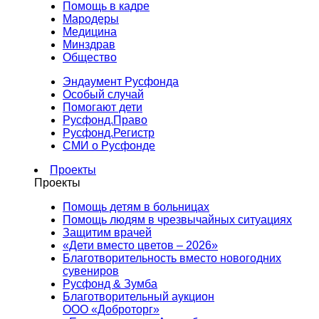
Помощь в кадре
Мародеры
Медицина
Минздрав
Общество
Эндаумент Русфонда
Особый случай
Помогают дети
Русфонд.Право
Русфонд.Регистр
СМИ о Русфонде
Проекты
Проекты
Помощь детям в больницах
Помощь людям в чрезвычайных ситуациях
Защитим врачей
«Дети вместо цветов – 2026»
Благотворительность вместо новогодних
сувениров
Русфонд & Зумба
Благотворительный аукцион
ООО «Доброторг»