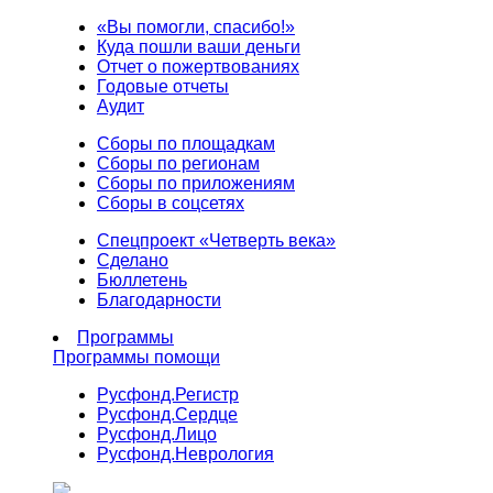
«Вы помогли, спасибо!»
Куда пошли ваши деньги
Отчет о пожертвованиях
Годовые отчеты
Аудит
Сборы по площадкам
Сборы по регионам
Сборы по приложениям
Сборы в соцсетях
Спецпроект «Четверть века»
Сделано
Бюллетень
Благодарности
Программы
Программы помощи
Русфонд.
Регистр
Русфонд.
Сердце
Русфонд.
Лицо
Русфонд.
Неврология