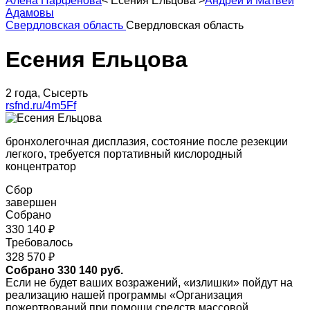
Алена Парфенова
<
Есения Ельцова
>
Андрей и Матвей
Адамовы
Свердловская область
Свердловская область
Есения Ельцова
2 года, Сысерть
rsfnd.ru/4m5Ff
бронхолегочная дисплазия, состояние после резекции
легкого, требуется портативный кислородный
концентратор
Сбор
завершен
Собрано
330 140 ₽
Требовалось
328 570 ₽
Собрано 330 140 руб.
Если не будет ваших возражений, «излишки» пойдут на
реализацию нашей программы «Организация
пожертвований при помощи средств массовой