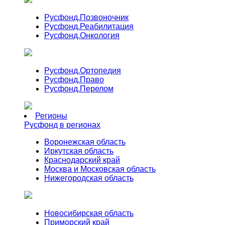
Русфонд.
Позвоночник
Русфонд.
Реабилитация
Русфонд.
Онкология
Русфонд.
Ортопедия
Русфонд.
Право
Русфонд.
Перелом
Регионы
Русфонд в регионах
Воронежская область
Иркутская область
Краснодарский край
Москва и Московская область
Нижегородская область
Новосибирская область
Приморский край