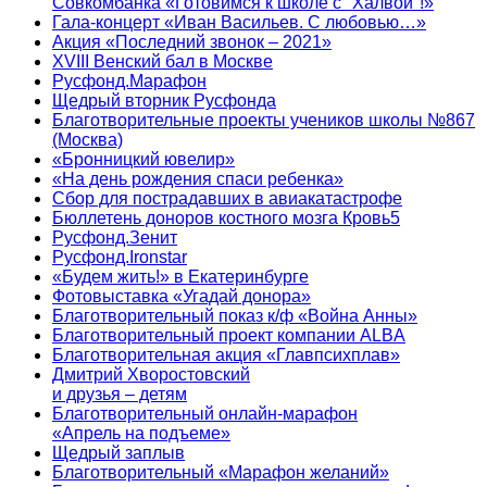
Совкомбанка «Готовимся к школе с "Халвой"!»
Гала-концерт «Иван Васильев. С любовью…»
Акция «Последний звонок – 2021»
XVIII Венский бал в Москве
Русфонд.Марафон
Щедрый вторник Русфонда
Благотворительные проекты учеников школы №867
(Москва)
«Бронницкий ювелир»
«На день рождения спаси ребенка»
Сбор для пострадавших в авиакатастрофе
Бюллетень доноров костного мозга Кровь5
Русфонд.Зенит
Русфонд.Ironstar
«Будем жить!» в Екатеринбурге
Фотовыставка «Угадай донора»
Благотворительный показ к/ф «Война Анны»
Благотворительный проект компании ALBA
Благотворительная акция «Главпсихплав»
Дмитрий Хворостовский
и друзья – детям
Благотворительный онлайн‑марафон
«Апрель на подъеме»
Щедрый заплыв
Благотворительный «Марафон желаний»