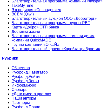
Благотворительная программа компании «Флора»
TakeMyTime
Экспедиция «Совпадение»
ВСЕМ (Qiwi)
Благотворительный аукцион ООО «Доброторг»
Благотворительная программа группы PBF
Карта «Добро» ОТП банка
Доставка жизни
Благотворительная программа помощи детям
компании QuickMADE
Группа компаний «О’КЕЙ»
Благотворительный проект «Коробка храбрости»
Рубрики
Общество
Русфонд.Навигатор
Русфонд.Рейтинг
Русфонд.Зенит
Информбюро
Словарь
«Дети вместо цветов»
Наши авторы
Партнеры
Русфонд.Право