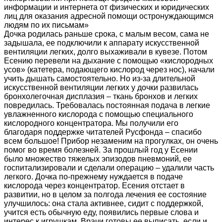
информации и интернета от физических и юридических
лиц для оказания адресной помощи остронуждающимся
людям по их письмам»
Дочка родилась раньше срока, с малым весом, сама не
задышала, ее подключили к аппарату искусственной
вентиляции легких, долго выхаживали в кувезе. Потом
Есению перевели на дыхание с помощью «кислородных
усов» (катетера, подающего кислород через нос), начали
учить дышать самостоятельно. Но из-за длительной
искусственной вентиляции легких у дочки развилась
бронхолегочная дисплазия – ткань бронхов и легких
повредилась. Требовалась постоянная подача в легкие
увлажненного кислорода с помощью специального
кислородного концентратора. Мы получили его
благодаря поддержке читателей Русфонда – спасибо
всем большое! Прибор незаменим на прогулках, он очень
помог во время болезней. За прошлый год у Есении
было множество тяжелых эпизодов пневмоний, ее
госпитализировали и сделали операцию – удалили часть
легкого. Дочка по-прежнему нуждается в подаче
кислорода через концентратор. Есения отстает в
развитии, но в целом за полгода лечения ее состояние
улучшилось: она стала активнее, сидит с поддержкой,
учится есть обычную еду, появились первые слова и
интерес к игрушкам. Врачи готовы ее выписать, если и