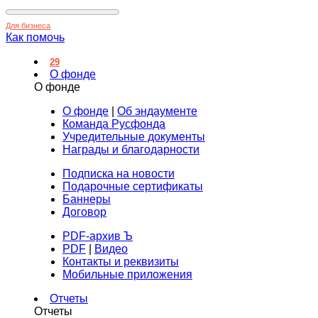
Для бизнеса
Как помочь
29
О фонде
О фонде
О фонде
|
Об эндаументе
Команда Русфонда
Учредительные документы
Награды и благодарности
Подписка на новости
Подарочные сертификаты
Баннеры
Договор
PDF-архив Ъ
PDF
|
Видео
Контакты и реквизиты
Мобильные приложения
Отчеты
Отчеты