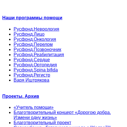
Наши программы помощи
Русфонд.Неврология
Русфонд.Лицо
Русфонд.Онкология
Русфонд.Перелом
Русфонд.Позвоночник
Русфонд.Реабилитация
Русфонд.Сердце
Русфонд.Ортопедия
Русфонд.Spina bifida
Русфонд.Регистр
Варя Иштрякова
Проекты. Архив
«Учитель помощи»
Благотворительный концерт «Дорогою добра.
Измени одну жизнь»
Благотворительный проект