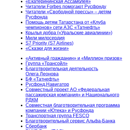
«Екатерининская Ассамблея»
Читатели Forbes помогают Русфонду
Читатели «Свободной прессы» – детям
Русфонда
Помощь детям Татарстана от «Клуба
чемпионов» сети АЗС «Татнефть»
Крылья добра («Уральские авиалинии»)
Мили милосердия
S7 Priority (S7 Airlines)
«Сказки для жизни»
«Активный гражданин» и «Миллион призов»
Группа «Трансойл»
Благотворительная деятельность
Олега Леонова
БФ «Татнефть»
Русфонд.Навигатор
Совместный проект АО «Федеральная
пассажирская компания» и Национального
РДКМ
Совместная благотворительная программа
компании «Ютека» и Русфонда
Транспортная группа FESCO
Благотворительный сервис Альфа-Банка
Сбербанк