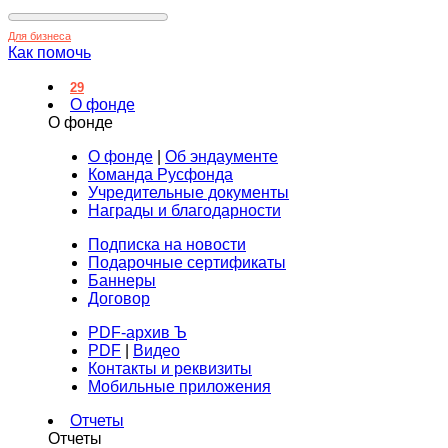
Для бизнеса
Как помочь
29
О фонде
О фонде
О фонде
|
Об эндаументе
Команда Русфонда
Учредительные документы
Награды и благодарности
Подписка на новости
Подарочные сертификаты
Баннеры
Договор
PDF-архив Ъ
PDF
|
Видео
Контакты и реквизиты
Мобильные приложения
Отчеты
Отчеты