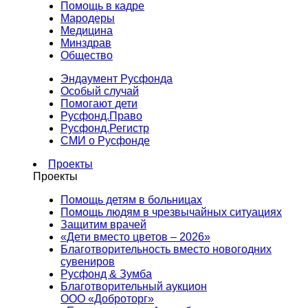
Помощь в кадре
Мародеры
Медицина
Минздрав
Общество
Эндаумент Русфонда
Особый случай
Помогают дети
Русфонд.Право
Русфонд.Регистр
СМИ о Русфонде
Проекты
Проекты
Помощь детям в больницах
Помощь людям в чрезвычайных ситуациях
Защитим врачей
«Дети вместо цветов – 2026»
Благотворительность вместо новогодних
сувениров
Русфонд & Зумба
Благотворительный аукцион
ООО «Доброторг»