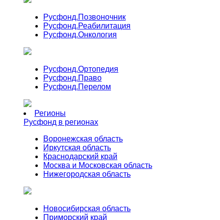
Русфонд.
Позвоночник
Русфонд.
Реабилитация
Русфонд.
Онкология
Русфонд.
Ортопедия
Русфонд.
Право
Русфонд.
Перелом
Регионы
Русфонд в регионах
Воронежская область
Иркутская область
Краснодарский край
Москва и Московская область
Нижегородская область
Новосибирская область
Приморский край