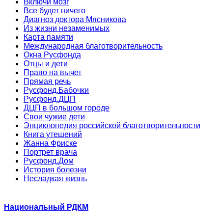
Включи мозг
Все будет ничего
Диагноз доктора Мясникова
Из жизни незаменимых
Карта памяти
Международная благотворительность
Окна Русфонда
Отцы и дети
Право на вычет
Прямая речь
Русфонд.Бабочки
Русфонд.ДЦП
ДЦП в большом городе
Свои чужие дети
Энциклопедия российской благотворительности
Книга утешений
Жанна Фриске
Портрет врача
Русфонд.Дом
История болезни
Несладкая жизнь
Национальный РДКМ