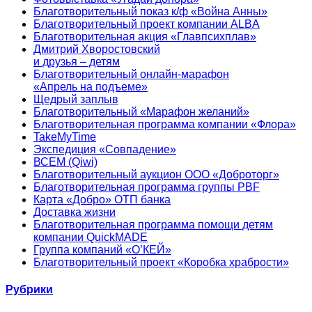
Благотворительный показ к/ф «Война Анны»
Благотворительный проект компании ALBA
Благотворительная акция «Главпсихплав»
Дмитрий Хворостовский
и друзья – детям
Благотворительный онлайн‑марафон
«Апрель на подъеме»
Щедрый заплыв
Благотворительный «Марафон желаний»
Благотворительная программа компании «Флора»
TakeMyTime
Экспедиция «Совпадение»
ВСЕМ (Qiwi)
Благотворительный аукцион ООО «Доброторг»
Благотворительная программа группы PBF
Карта «Добро» ОТП банка
Доставка жизни
Благотворительная программа помощи детям
компании QuickMADE
Группа компаний «О’КЕЙ»
Благотворительный проект «Коробка храбрости»
Рубрики