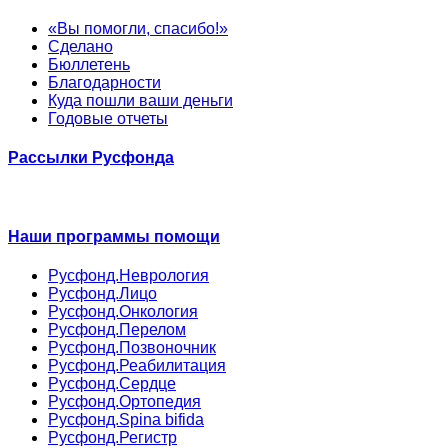
«Вы помогли, спасибо!»
Сделано
Бюллетень
Благодарности
Куда пошли ваши деньги
Годовые отчеты
Рассылки Русфонда
Наши программы помощи
Русфонд.Неврология
Русфонд.Лицо
Русфонд.Онкология
Русфонд.Перелом
Русфонд.Позвоночник
Русфонд.Реабилитация
Русфонд.Сердце
Русфонд.Ортопедия
Русфонд.Spina bifida
Русфонд.Регистр