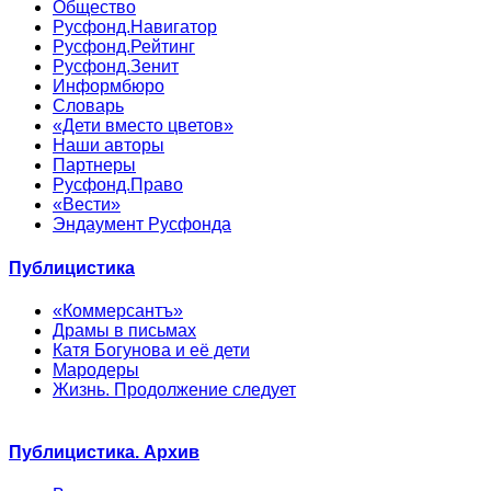
Общество
Русфонд.Навигатор
Русфонд.Рейтинг
Русфонд.Зенит
Информбюро
Словарь
«Дети вместо цветов»
Наши авторы
Партнеры
Русфонд.Право
«Вести»
Эндаумент Русфонда
Публицистика
«Коммерсантъ»
Драмы в письмах
Катя Богунова и её дети
Мародеры
Жизнь. Продолжение следует
Публицистика. Архив