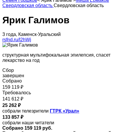
Семен Горшков
<
Ярик Галимов
>
Миша Ермаков
Свердловская область
Свердловская область
Ярик Галимов
3 года, Каменск-Уральский
rsfnd.ru/I2hWj
структурная мультифокальная эпилепсия, спасет
лекарство на год
Сбор
завершен
Собрано
159 119 ₽
Требовалось
141 612 ₽
25 262 ₽
собрали телезрители
ГТРК «Урал»
133 857 ₽
собрали наши читатели
Собрано 159 119 руб.