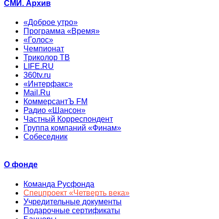
СМИ. Архив
«Доброе утро»
Программа «Время»
«Голос»
Чемпионат
Триколор ТВ
LIFE.RU
360tv.ru
«Интерфакс»
Mail.Ru
КоммерсантЪ FM
Радио «Шансон»
Частный Корреспондент
Группа компаний «Финам»
Собеседник
О фонде
Команда Русфонда
Спецпроект «Четверть века»
Учредительные документы
Подарочные сертификаты