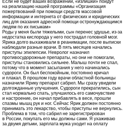
Если не будет ваших возражений, «излишки» пойдут
на реализацию нашей программы «Организация
пожертвований при помощи средств массовой
информации и интернета от физических и юридических
лиц для оказания адресной помощи остронуждающимся
людям по их письмам»
Роды у меня были тяжелыми, сын перенес удушье, из-за
недостатка кислорода у него пострадал головной мозг.
Ярика долго выхаживали в реанимации, после выписки
наблюдали разные врачи. В пять месяцев начались
приступы эпилепсии. Невролог назначил
противосудорожные препараты, но они не помогали,
приступы становились сильнее. Малыш почти не спал,
потому что в момент засыпания у него начинались
судороги. Он был беспокойным, постоянно кричал
и плакал. В прошлом году врачи областной больницы
назначили Ярику препарат сабрил. Мы сразу увидели
долгожданные улучшения. Судороги прекратились, сын
стал нормально спать, улучшилось его самочувствие
и настроение, он начал прибавлять в весе, прошли
спазмы мышц рук и ног. Сейчас Ярик должен постоянно
принимать это лекарство, чтобы приступы не вернулись.
Проблема в том, что сабрил не зарегистрирован
в России, покупать его мы должны сами. Я ухаживаю
за двумя детьми, зарплата мужа уходит на оплату