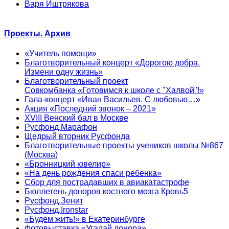
Варя Иштрякова
Проекты. Архив
«Учитель помощи»
Благотворительный концерт «Дорогою добра.
Измени одну жизнь»
Благотворительный проект
Совкомбанка «Готовимся к школе с "Халвой"!»
Гала-концерт «Иван Васильев. С любовью…»
Акция «Последний звонок – 2021»
XVIII Венский бал в Москве
Русфонд.Марафон
Щедрый вторник Русфонда
Благотворительные проекты учеников школы №867
(Москва)
«Бронницкий ювелир»
«На день рождения спаси ребенка»
Сбор для пострадавших в авиакатастрофе
Бюллетень доноров костного мозга Кровь5
Русфонд.Зенит
Русфонд.Ironstar
«Будем жить!» в Екатеринбурге
Фотовыставка «Угадай донора»