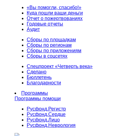
«Вы помогли, спасибо!»
Куда пошли ваши деньги
Отчет о пожертвованиях
Годовые отчеты
Аудит
Сборы по площадкам
Сборы по регионам
Сборы по приложениям
Сборы в соцсетях
Спецпроект «Четверть века»
Сделано
Бюллетень
Благодарности
Программы
Программы помощи
Русфонд.
Регистр
Русфонд.
Сердце
Русфонд.
Лицо
Русфонд.
Неврология