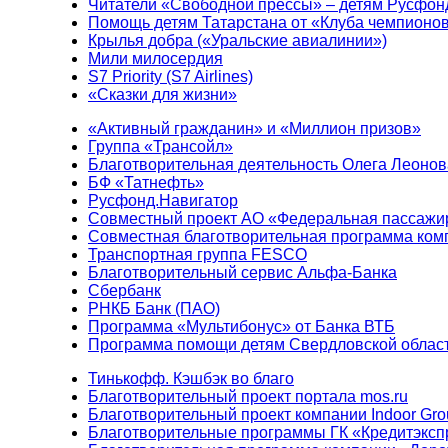
Читатели «Свободной прессы» – детям Русфон
Помощь детям Татарстана от «Клуба чемпионо
Крылья добра («Уральские авиалинии»)
Мили милосердия
S7 Priority (S7 Airlines)
«Сказки для жизни»
«Активный гражданин» и «Миллион призов»
Группа «Трансойл»
Благотворительная деятельность Олега Леонов
БФ «Татнефть»
Русфонд.Навигатор
Совместный проект АО «Федеральная пассажи
Совместная благотворительная программа ком
Транспортная группа FESCO
Благотворительный сервис Альфа-Банка
Сбербанк
РНКБ Банк (ПАО)
Программа «Мультибонус» от Банка ВТБ
Программа помощи детям Свердловской област
Тинькофф. Кэшбэк во благо
Благотворительный проект портала mos.ru
Благотворительный проект компании Indoor Gro
Благотворительные программы ГК «Кредитэксп