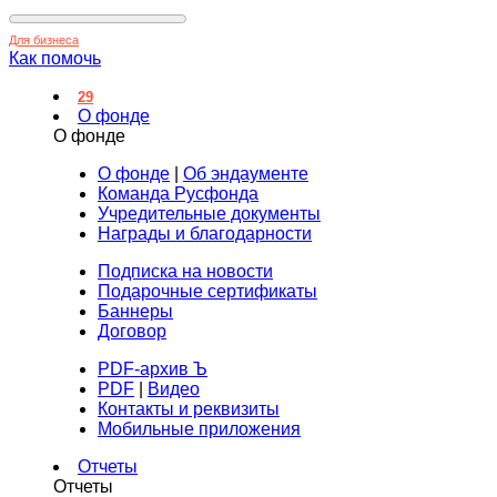
Для бизнеса
Как помочь
29
О фонде
О фонде
О фонде
|
Об эндаументе
Команда Русфонда
Учредительные документы
Награды и благодарности
Подписка на новости
Подарочные сертификаты
Баннеры
Договор
PDF-архив Ъ
PDF
|
Видео
Контакты и реквизиты
Мобильные приложения
Отчеты
Отчеты