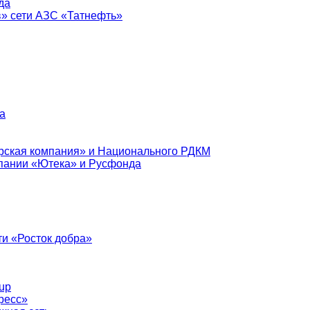
да
в» сети АЗС «Татнефть»
а
рская компания» и Национального РДКМ
пании «Ютека» и Русфонда
и «Росток добра»
up
ресс»