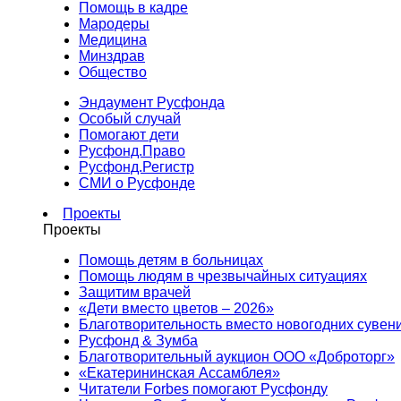
Помощь в кадре
Мародеры
Медицина
Минздрав
Общество
Эндаумент Русфонда
Особый случай
Помогают дети
Русфонд.Право
Русфонд.Регистр
СМИ о Русфонде
Проекты
Проекты
Помощь детям в больницах
Помощь людям в чрезвычайных ситуациях
Защитим врачей
«Дети вместо цветов – 2026»
Благотворительность вместо новогодних сувен
Русфонд & Зумба
Благотворительный аукцион ООО «Доброторг»
«Екатерининская Ассамблея»
Читатели Forbes помогают Русфонду