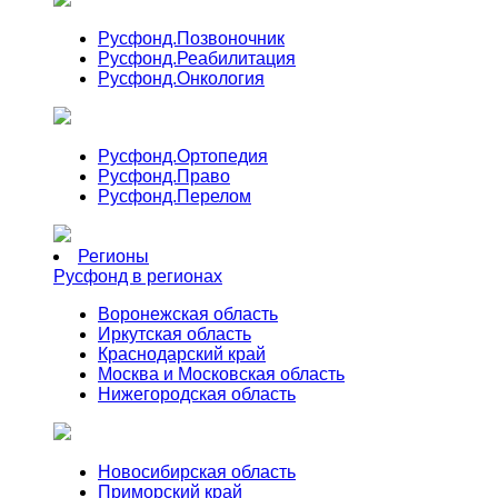
Русфонд.
Позвоночник
Русфонд.
Реабилитация
Русфонд.
Онкология
Русфонд.
Ортопедия
Русфонд.
Право
Русфонд.
Перелом
Регионы
Русфонд в регионах
Воронежская область
Иркутская область
Краснодарский край
Москва и Московская область
Нижегородская область
Новосибирская область
Приморский край