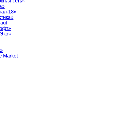
жная сеть»
а»
тал-18»
ктика»
aut
софт»
рЭко»
т»
e Market