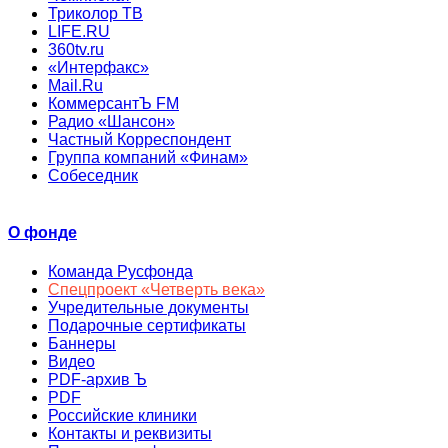
Триколор ТВ
LIFE.RU
360tv.ru
«Интерфакс»
Mail.Ru
КоммерсантЪ FM
Радио «Шансон»
Частный Корреспондент
Группа компаний «Финам»
Собеседник
О фонде
Команда Русфонда
Спецпроект «Четверть века»
Учредительные документы
Подарочные сертификаты
Баннеры
Видео
PDF-архив Ъ
PDF
Российские клиники
Контакты и реквизиты