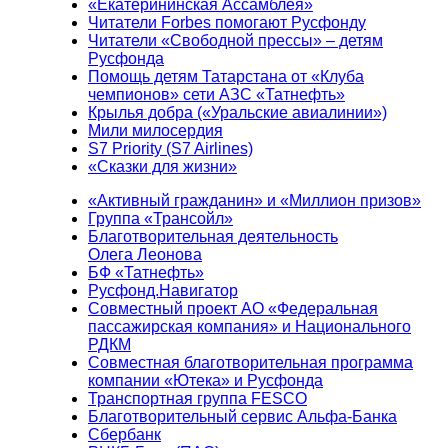
«Екатерининская Ассамблея»
Читатели Forbes помогают Русфонду
Читатели «Свободной прессы» – детям
Русфонда
Помощь детям Татарстана от «Клуба
чемпионов» сети АЗС «Татнефть»
Крылья добра («Уральские авиалинии»)
Мили милосердия
S7 Priority (S7 Airlines)
«Сказки для жизни»
«Активный гражданин» и «Миллион призов»
Группа «Трансойл»
Благотворительная деятельность
Олега Леонова
БФ «Татнефть»
Русфонд.Навигатор
Совместный проект АО «Федеральная
пассажирская компания» и Национального
РДКМ
Совместная благотворительная программа
компании «Ютека» и Русфонда
Транспортная группа FESCO
Благотворительный сервис Альфа-Банка
Сбербанк