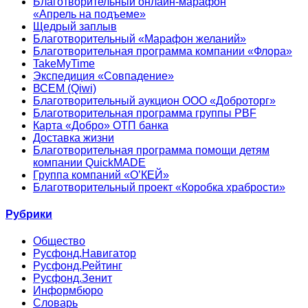
Благотворительный онлайн‑марафон
«Апрель на подъеме»
Щедрый заплыв
Благотворительный «Марафон желаний»
Благотворительная программа компании «Флора»
TakeMyTime
Экспедиция «Совпадение»
ВСЕМ (Qiwi)
Благотворительный аукцион ООО «Доброторг»
Благотворительная программа группы PBF
Карта «Добро» ОТП банка
Доставка жизни
Благотворительная программа помощи детям
компании QuickMADE
Группа компаний «О’КЕЙ»
Благотворительный проект «Коробка храбрости»
Рубрики
Общество
Русфонд.Навигатор
Русфонд.Рейтинг
Русфонд.Зенит
Информбюро
Словарь