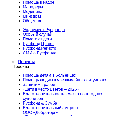
Помощь в кадре
Мародеры
Медицина
Минздрав
Общество
Эндаумент Русфонда
Особый случай
Помогают дети
Русфонд.Право
Русфонд.Регистр
СМИ о Русфонде
Проекты
Проекты
Помощь детям в больницах
Помощь людям в чрезвычайных ситуациях
Защитим врачей
«Дети вместо цветов – 2026»
Благотворительность вместо новогодних
сувениров
Русфонд & Зумба
Благотворительный аукцион
ООО «Доброторг»