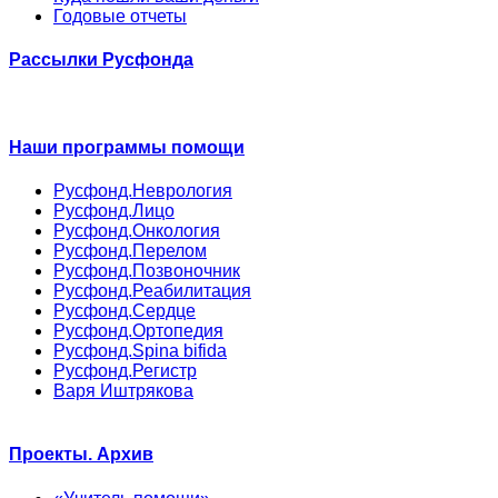
Годовые отчеты
Рассылки Русфонда
Наши программы помощи
Русфонд.Неврология
Русфонд.Лицо
Русфонд.Онкология
Русфонд.Перелом
Русфонд.Позвоночник
Русфонд.Реабилитация
Русфонд.Сердце
Русфонд.Ортопедия
Русфонд.Spina bifida
Русфонд.Регистр
Варя Иштрякова
Проекты. Архив