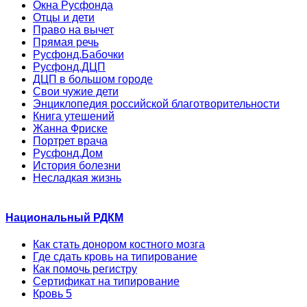
Окна Русфонда
Отцы и дети
Право на вычет
Прямая речь
Русфонд.Бабочки
Русфонд.ДЦП
ДЦП в большом городе
Свои чужие дети
Энциклопедия российской благотворительности
Книга утешений
Жанна Фриске
Портрет врача
Русфонд.Дом
История болезни
Несладкая жизнь
Национальный РДКМ
Как стать донором костного мозга
Где сдать кровь на типирование
Как помочь регистру
Сертификат на типирование
Кровь 5