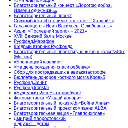
«Учитель помощи»
Благотворительный концерт «Дорогою добра.
Измени одну жизнь»
Благотворительный проект
Совкомбанка «Готовимся к школе с "Халвой"!»
Гала-концерт «Иван Васильев. С любовью…»
Акция «Последний звонок – 2021»
XVIII Венский бал в Москве
Русфонд.Марафон
Щедрый вторник Русфонда
Благотворительные проекты учеников школы №867
(Москва)
«Бронницкий ювелир»
«На день рождения спаси ребенка»
Сбор для пострадавших в авиакатастрофе
Бюллетень доноров костного мозга Кровь5
Русфонд.Зенит
Русфонд.Ironstar
«Будем жить!» в Екатеринбурге
Фотовыставка «Угадай донора»
Благотворительный показ к/ф «Война Анны»
Благотворительный проект компании ALBA
Благотворительная акция «Главпсихплав»
Дмитрий Хворостовский
и друзья – детям