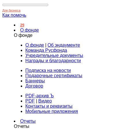
Для бизнеса
Как помочь
29
О фонде
О фонде
О фонде
|
Об эндаументе
Команда Русфонда
Учредительные документы
Награды и благодарности
Подписка на новости
Подарочные сертификаты
Баннеры
Договор
PDF-архив Ъ
PDF
|
Видео
Контакты и реквизиты
Мобильные приложения
Отчеты
Отчеты