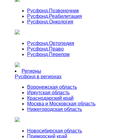
Русфонд.
Позвоночник
Русфонд.
Реабилитация
Русфонд.
Онкология
Русфонд.
Ортопедия
Русфонд.
Право
Русфонд.
Перелом
Регионы
Русфонд в регионах
Воронежская область
Иркутская область
Краснодарский край
Москва и Московская область
Нижегородская область
Новосибирская область
Приморский край