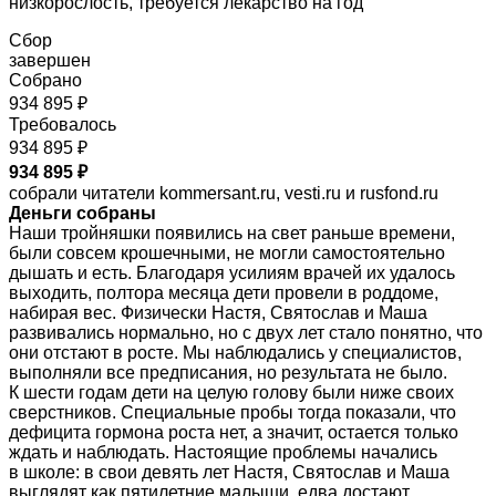
низкорослость, требуется лекарство на год
Сбор
завершен
Собрано
934 895 ₽
Требовалось
934 895 ₽
934 895 ₽
собрали читатели kommersant.ru, vesti.ru и rusfond.ru
Деньги собраны
Наши тройняшки появились на свет раньше времени,
были совсем крошечными, не могли самостоятельно
дышать и есть. Благодаря усилиям врачей их удалось
выходить, полтора месяца дети провели в роддоме,
набирая вес. Физически Настя, Святослав и Маша
развивались нормально, но с двух лет стало понятно, что
они отстают в росте. Мы наблюдались у специалистов,
выполняли все предписания, но результата не было.
К шести годам дети на целую голову были ниже своих
сверстников. Специальные пробы тогда показали, что
дефицита гормона роста нет, а значит, остается только
ждать и наблюдать. Настоящие проблемы начались
в школе: в свои девять лет Настя, Святослав и Маша
выглядят как пятилетние малыши, едва достают