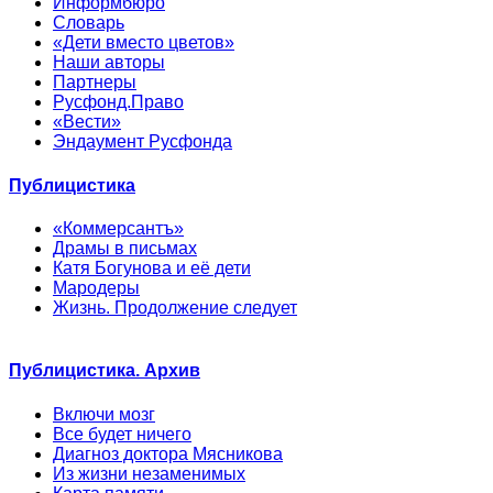
Информбюро
Словарь
«Дети вместо цветов»
Наши авторы
Партнеры
Русфонд.Право
«Вести»
Эндаумент Русфонда
Публицистика
«Коммерсантъ»
Драмы в письмах
Катя Богунова и её дети
Мародеры
Жизнь. Продолжение следует
Публицистика. Архив
Включи мозг
Все будет ничего
Диагноз доктора Мясникова
Из жизни незаменимых