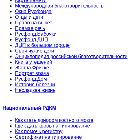
Карта памяти
Международная благотворительность
Окна Русфонда
Отцы и дети
Право на вычет
Прямая речь
Русфонд.Бабочки
Русфонд.ДЦП
ДЦП в большом городе
Свои чужие дети
Энциклопедия российской благотворительности
Книга утешений
Жанна Фриске
Портрет врача
Русфонд.Дом
История болезни
Несладкая жизнь
Национальный РДКМ
Как стать донором костного мозга
Где сдать кровь на типирование
Как помочь регистру
Сертификат на типирование