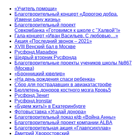
«Учитель помощи»
Благотворительный концерт «Дорогою добра.
Измени одну жизнь»
Благотворительный проект
Совкомбанка «Готовимся к школе с "Халвой"!»
Гала-концерт «Иван Васильев. С любовью…»
Акция «Последний звонок – 2021»
XVIII Венский бал в Москве
Русфонд.Марафон
Щедрый вторник Русфонда
Благотворительные проекты учеников школы №867
(Москва)
«Бронницкий ювелир»
«На день рождения спаси ребенка»
Сбор для пострадавших в авиакатастрофе
Бюллетень доноров костного мозга Кровь5
Русфонд.Зенит
Русфонд.Ironstar
«Будем жить!» в Екатеринбурге
Фотовыставка «Угадай донора»
Благотворительный показ к/ф «Война Анны»
Благотворительный проект компании ALBA
Благотворительная акция «Главпсихплав»
Дмитрий Хворостовский