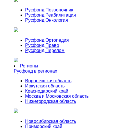
Русфонд.
Позвоночник
Русфонд.
Реабилитация
Русфонд.
Онкология
Русфонд.
Ортопедия
Русфонд.
Право
Русфонд.
Перелом
Регионы
Русфонд в регионах
Воронежская область
Иркутская область
Краснодарский край
Москва и Московская область
Нижегородская область
Новосибирская область
Приморский край