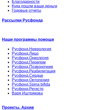
Благодарности
Куда пошли ваши деньги
Годовые отчеты
Рассылки Русфонда
Наши программы помощи
Русфонд.Неврология
Русфонд.Лицо
Русфонд.Онкология
Русфонд.Перелом
Русфонд.Позвоночник
Русфонд.Реабилитация
Русфонд.Сердце
Русфонд.Ортопедия
Русфонд.Spina bifida
Русфонд.Регистр
Варя Иштрякова
Проекты. Архив