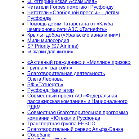
«Екатерининская Ассамблея»
Читатели Forbes помогают Русфонду
Читатели «Свободной прессы» – детям
Русфонда
Помощь детям Татарстана от «Клуба
чемпионов» сети АЗС «Татнефть»
Крылья добра («Уральские авиалинии»)
Мили милосердия
S7 Priority (S7 Airlines)
«Сказки для жизни»
«Активный гражданин» и «Миллион призов»
Группа «Трансойл»
Благотворительная деятельность
Олега Леонова
БФ «Татнефть»
Русфонд.Навигатор
Совместный проект АО «Федеральная
пассажирская компания» и Национального
РДКМ
Совместная благотворительная программа
компании «Ютека» и Русфонда
Транспортная группа FESCO
Благотворительный сервис Альфа-Банка
Сбербанк