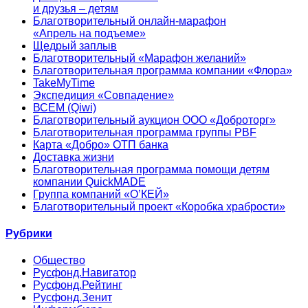
и друзья – детям
Благотворительный онлайн‑марафон
«Апрель на подъеме»
Щедрый заплыв
Благотворительный «Марафон желаний»
Благотворительная программа компании «Флора»
TakeMyTime
Экспедиция «Совпадение»
ВСЕМ (Qiwi)
Благотворительный аукцион ООО «Доброторг»
Благотворительная программа группы PBF
Карта «Добро» ОТП банка
Доставка жизни
Благотворительная программа помощи детям
компании QuickMADE
Группа компаний «О’КЕЙ»
Благотворительный проект «Коробка храбрости»
Рубрики
Общество
Русфонд.Навигатор
Русфонд.Рейтинг
Русфонд.Зенит