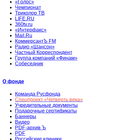
«Голос»
Чемпионат
Триколор ТВ
LIFE.RU
360tv.ru
«Интерфакс»
Mail.Ru
КоммерсантЪ FM
Радио «Шансон»
Частный Корреспондент
Группа компаний «Финам»
Собеседник
О фонде
Команда Русфонда
Спецпроект «Четверть века»
Учредительные документы
Подарочные сертификаты
Баннеры
Видео
PDF-архив Ъ
PDF
Российские клиники