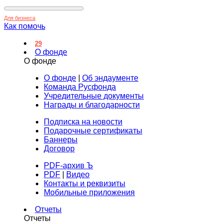
Для бизнеса
Как помочь
29
О фонде
О фонде
О фонде
|
Об эндаументе
Команда Русфонда
Учредительные документы
Награды и благодарности
Подписка на новости
Подарочные сертификаты
Баннеры
Договор
PDF-архив Ъ
PDF
|
Видео
Контакты и реквизиты
Мобильные приложения
Отчеты
Отчеты