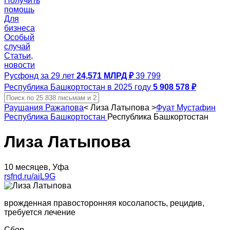
Получить
помощь
Для
бизнеса
Особый
случай
Статьи,
новости
Русфонд за 29 лет
24,571 МЛРД ₽
39 799
Республика Башкортостан в 2025 году
5 908 578 ₽
Раушания Ражапова
<
Лиза Латыпова
>
Фуат Мустафин
Республика Башкортостан
Республика Башкортостан
Лиза Латыпова
10 месяцев, Уфа
rsfnd.ru/aiL9G
врожденная правосторонняя косолапость, рецидив,
требуется лечение
Сбор