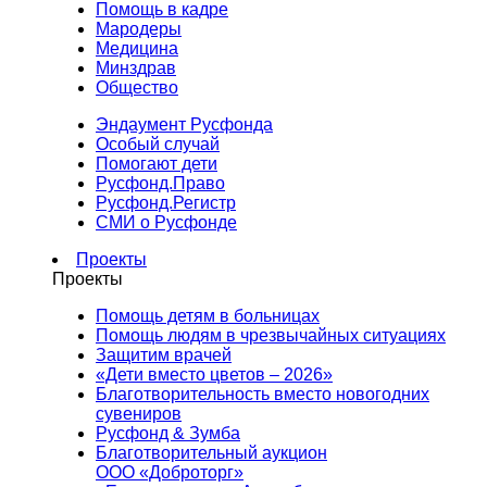
Помощь в кадре
Мародеры
Медицина
Минздрав
Общество
Эндаумент Русфонда
Особый случай
Помогают дети
Русфонд.Право
Русфонд.Регистр
СМИ о Русфонде
Проекты
Проекты
Помощь детям в больницах
Помощь людям в чрезвычайных ситуациях
Защитим врачей
«Дети вместо цветов – 2026»
Благотворительность вместо новогодних
сувениров
Русфонд & Зумба
Благотворительный аукцион
ООО «Доброторг»