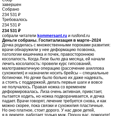
завершен
Собрано
234 531 ₽
Требовалось
234 531 ₽
234 531 ₽
собрали читатели
kommersant.ru
и rusfond.ru
Деньги собраны. Госпитализация в марте–2024
Дочка родилась с множественными пороками развития:
врачи обнаружили у нее деформацию позвонка,
патологии кишечника и почек, правостороннюю
косолапость. Когда Лизе было два месяца, ей начали
лечить косолапость: провели курс гипсований,
малотравматичную операцию (рассечение ахиллова
сухожилия) и назначили носить брейсы – специальные
ботиночки. Но дочке было больно их даже надевать,
а стоять с поддержкой, делать первые шаги и вовсе
не получалось. Правая ножка со временем
деформировалась. Лиза очень активная, привстает,
пытается ходить, но ножка подворачивается, и дочка
падает. Врачи говорят, лечение требуется снова, и как
можно скорее, пока связки и сухожилия пластичные.
Но оно платное, стоит дорого. У нас двое детей,
я в декрете, работает только муж. Прошу вас, помогите!