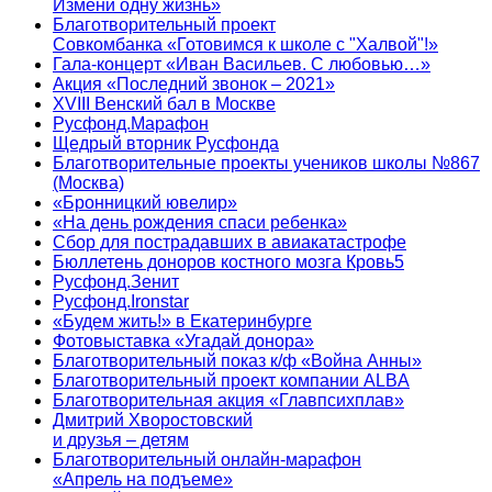
Измени одну жизнь»
Благотворительный проект
Совкомбанка «Готовимся к школе с "Халвой"!»
Гала-концерт «Иван Васильев. С любовью…»
Акция «Последний звонок – 2021»
XVIII Венский бал в Москве
Русфонд.Марафон
Щедрый вторник Русфонда
Благотворительные проекты учеников школы №867
(Москва)
«Бронницкий ювелир»
«На день рождения спаси ребенка»
Сбор для пострадавших в авиакатастрофе
Бюллетень доноров костного мозга Кровь5
Русфонд.Зенит
Русфонд.Ironstar
«Будем жить!» в Екатеринбурге
Фотовыставка «Угадай донора»
Благотворительный показ к/ф «Война Анны»
Благотворительный проект компании ALBA
Благотворительная акция «Главпсихплав»
Дмитрий Хворостовский
и друзья – детям
Благотворительный онлайн‑марафон
«Апрель на подъеме»