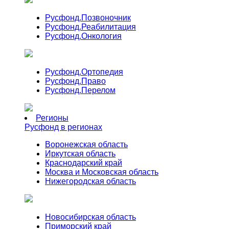
Русфонд.
Позвоночник
Русфонд.
Реабилитация
Русфонд.
Онкология
Русфонд.
Ортопедия
Русфонд.
Право
Русфонд.
Перелом
Регионы
Русфонд в регионах
Воронежская область
Иркутская область
Краснодарский край
Москва и Московская область
Нижегородская область
Новосибирская область
Приморский край