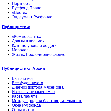
Партнеры
Русфонд.Право
«Вести»
Эндаумент Русфонда
Публицистика
«Коммерсантъ»
Драмы в письмах
Катя Богунова и её дети
Мародеры
Жизнь. Продолжение следует
Публицистика. Архив
Включи мозг
Все будет ничего
Диагноз доктора Мясникова
Из жизни незаменимых
Карта памяти
Международная благотворительность
Окна Русфонда
Отцы и дети