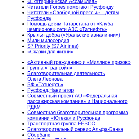
«Екатерининская Ассамблея»
Читатели Forbes помогают Русфонду
Читатели «Свободной прессы» – детям
Русфонда
Помощь детям Татарстана от «Клуба
чемпионов» сети АЗС «Татнефть»
Крылья добра («Уральские авиалинии»)
Мили милосердия
S7 Priority (S7 Airlines)
«Сказки для жизни»
«Активный гражданин» и «Миллион призов»
Группа «Трансойл»
Благотворительная деятельность
Олега Леонова
БФ «Татнефть»
Русфонд.Навигатор
Совместный проект АО «Федеральная
пассажирская компания» и Национального
РДКМ
Совместная благотворительная программа
компании «Ютека» и Русфонда
Транспортная группа FESCO
Благотворительный сервис Альфа-Банка
Сбербанк