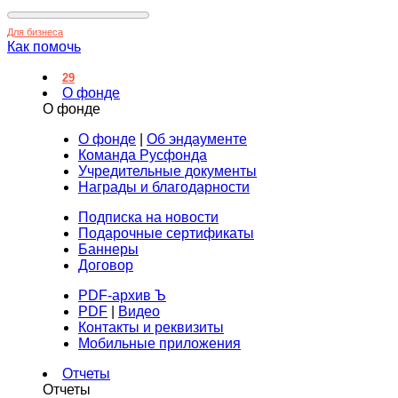
Для бизнеса
Как помочь
29
О фонде
О фонде
О фонде
|
Об эндаументе
Команда Русфонда
Учредительные документы
Награды и благодарности
Подписка на новости
Подарочные сертификаты
Баннеры
Договор
PDF-архив Ъ
PDF
|
Видео
Контакты и реквизиты
Мобильные приложения
Отчеты
Отчеты