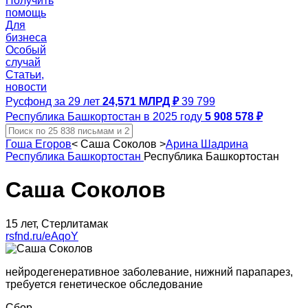
Получить
помощь
Для
бизнеса
Особый
случай
Статьи,
новости
Русфонд за 29 лет
24,571 МЛРД ₽
39 799
Республика Башкортостан в 2025 году
5 908 578 ₽
Гоша Егоров
<
Саша Соколов
>
Арина Шадрина
Республика Башкортостан
Республика Башкортостан
Саша Соколов
15 лет, Стерлитамак
rsfnd.ru/eAqoY
нейродегенеративное заболевание, нижний парапарез,
требуется генетическое обследование
Сбор