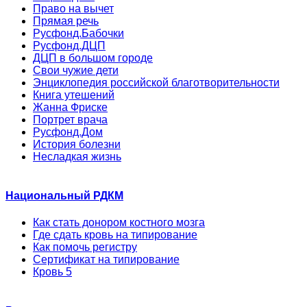
Право на вычет
Прямая речь
Русфонд.Бабочки
Русфонд.ДЦП
ДЦП в большом городе
Свои чужие дети
Энциклопедия российской благотворительности
Книга утешений
Жанна Фриске
Портрет врача
Русфонд.Дом
История болезни
Несладкая жизнь
Национальный РДКМ
Как стать донором костного мозга
Где сдать кровь на типирование
Как помочь регистру
Сертификат на типирование
Кровь 5