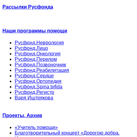
Рассылки Русфонда
Наши программы помощи
Русфонд.Неврология
Русфонд.Лицо
Русфонд.Онкология
Русфонд.Перелом
Русфонд.Позвоночник
Русфонд.Реабилитация
Русфонд.Сердце
Русфонд.Ортопедия
Русфонд.Spina bifida
Русфонд.Регистр
Варя Иштрякова
Проекты. Архив
«Учитель помощи»
Благотворительный концерт «Дорогою добра.