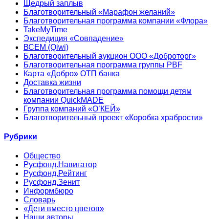
Щедрый заплыв
Благотворительный «Марафон желаний»
Благотворительная программа компании «Флора»
TakeMyTime
Экспедиция «Совпадение»
ВСЕМ (Qiwi)
Благотворительный аукцион ООО «Доброторг»
Благотворительная программа группы PBF
Карта «Добро» ОТП банка
Доставка жизни
Благотворительная программа помощи детям
компании QuickMADE
Группа компаний «О’КЕЙ»
Благотворительный проект «Коробка храбрости»
Рубрики
Общество
Русфонд.Навигатор
Русфонд.Рейтинг
Русфонд.Зенит
Информбюро
Словарь
«Дети вместо цветов»
Наши авторы