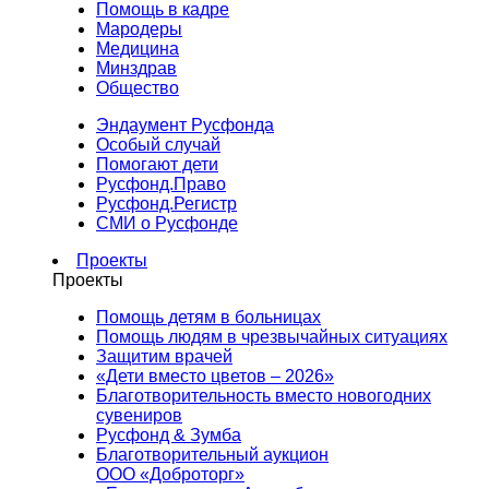
Помощь в кадре
Мародеры
Медицина
Минздрав
Общество
Эндаумент Русфонда
Особый случай
Помогают дети
Русфонд.Право
Русфонд.Регистр
СМИ о Русфонде
Проекты
Проекты
Помощь детям в больницах
Помощь людям в чрезвычайных ситуациях
Защитим врачей
«Дети вместо цветов – 2026»
Благотворительность вместо новогодних
сувениров
Русфонд & Зумба
Благотворительный аукцион
ООО «Доброторг»