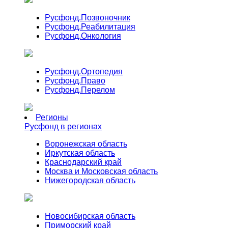
Русфонд.
Позвоночник
Русфонд.
Реабилитация
Русфонд.
Онкология
Русфонд.
Ортопедия
Русфонд.
Право
Русфонд.
Перелом
Регионы
Русфонд в регионах
Воронежская область
Иркутская область
Краснодарский край
Москва и Московская область
Нижегородская область
Новосибирская область
Приморский край