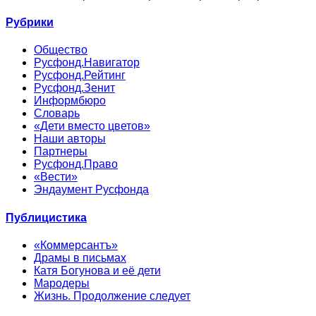
Рубрики
Общество
Русфонд.Навигатор
Русфонд.Рейтинг
Русфонд.Зенит
Информбюро
Словарь
«Дети вместо цветов»
Наши авторы
Партнеры
Русфонд.Право
«Вести»
Эндаумент Русфонда
Публицистика
«Коммерсантъ»
Драмы в письмах
Катя Богунова и её дети
Мародеры
Жизнь. Продолжение следует