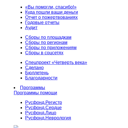
«Вы помогли, спасибо!»
Куда пошли ваши деньги
Отчет о пожертвованиях
Годовые отчеты
Аудит
Сборы по площадкам
Сборы по регионам
Сборы по приложениям
Сборы в соцсетях
Спецпроект «Четверть века»
Сделано
Бюллетень
Благодарности
Программы
Программы помощи
Русфонд.
Регистр
Русфонд.
Сердце
Русфонд.
Лицо
Русфонд.
Неврология