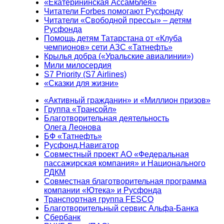
«Екатерининская Ассамблея»
Читатели Forbes помогают Русфонду
Читатели «Свободной прессы» – детям
Русфонда
Помощь детям Татарстана от «Клуба
чемпионов» сети АЗС «Татнефть»
Крылья добра («Уральские авиалинии»)
Мили милосердия
S7 Priority (S7 Airlines)
«Сказки для жизни»
«Активный гражданин» и «Миллион призов»
Группа «Трансойл»
Благотворительная деятельность
Олега Леонова
БФ «Татнефть»
Русфонд.Навигатор
Совместный проект АО «Федеральная
пассажирская компания» и Национального
РДКМ
Совместная благотворительная программа
компании «Ютека» и Русфонда
Транспортная группа FESCO
Благотворительный сервис Альфа-Банка
Сбербанк