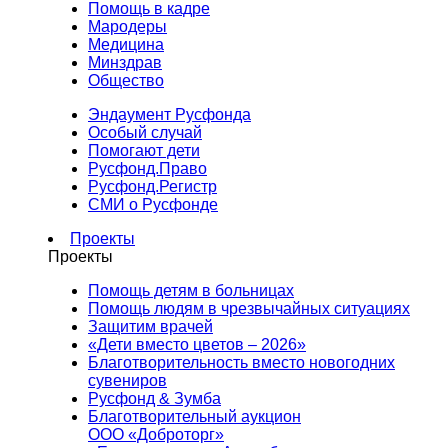
Помощь в кадре
Мародеры
Медицина
Минздрав
Общество
Эндаумент Русфонда
Особый случай
Помогают дети
Русфонд.Право
Русфонд.Регистр
СМИ о Русфонде
Проекты
Проекты
Помощь детям в больницах
Помощь людям в чрезвычайных ситуациях
Защитим врачей
«Дети вместо цветов – 2026»
Благотворительность вместо новогодних
сувениров
Русфонд & Зумба
Благотворительный аукцион
ООО «Доброторг»