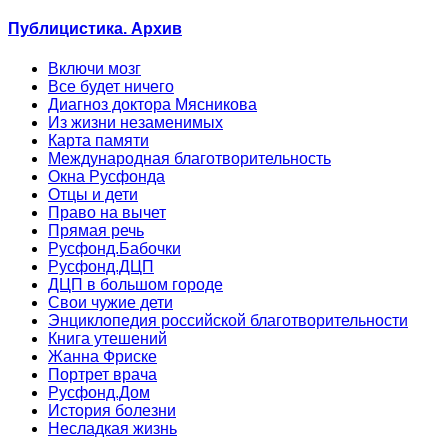
Публицистика. Архив
Включи мозг
Все будет ничего
Диагноз доктора Мясникова
Из жизни незаменимых
Карта памяти
Международная благотворительность
Окна Русфонда
Отцы и дети
Право на вычет
Прямая речь
Русфонд.Бабочки
Русфонд.ДЦП
ДЦП в большом городе
Свои чужие дети
Энциклопедия российской благотворительности
Книга утешений
Жанна Фриске
Портрет врача
Русфонд.Дом
История болезни
Несладкая жизнь