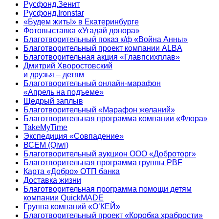
Русфонд.Зенит
Русфонд.Ironstar
«Будем жить!» в Екатеринбурге
Фотовыставка «Угадай донора»
Благотворительный показ к/ф «Война Анны»
Благотворительный проект компании ALBA
Благотворительная акция «Главпсихплав»
Дмитрий Хворостовский
и друзья – детям
Благотворительный онлайн‑марафон
«Апрель на подъеме»
Щедрый заплыв
Благотворительный «Марафон желаний»
Благотворительная программа компании «Флора»
TakeMyTime
Экспедиция «Совпадение»
ВСЕМ (Qiwi)
Благотворительный аукцион ООО «Доброторг»
Благотворительная программа группы PBF
Карта «Добро» ОТП банка
Доставка жизни
Благотворительная программа помощи детям
компании QuickMADE
Группа компаний «О’КЕЙ»
Благотворительный проект «Коробка храбрости»