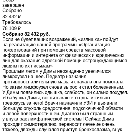
завершен
Собрано
82 432 ₽
Требовалось
78 109 ₽
Собрано 82 432 руб.
Если не будет ваших возражений, «излишки» пойдут
на реализацию нашей программы «Организация
пожертвований при помощи средств массовой
информации и интернета от физических и юридических
лиц для оказания адресной помощи остронуждающимся
людям по их письмам»
Прошлым летом у Димы неожиданно увеличился
лимфоузел на шее. Педиатр назначил
противовоспалительную мазь, и сначала она помогала.
Но затем лимфоузел снова вырос и стал болезненным.
У Димы появились одышка, слабость, он сильно похудел.
Я бабушка Димы, воспитываю его одна и сильно
тревожусь за него! Врачи назначили УЗИ и выявили
большую опухоль средостения, подключичной области
и левой поверхности шеи. Диагноз был страшным –
у внука рак лимфатической системы! Сейчас Дима
проходит химиотерапию, переносит лечение очень
тяжело, дважды случался приступ бронхоспазма, внук