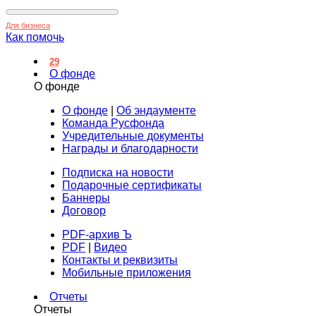
Для бизнеса
Как помочь
29
О фонде
О фонде
О фонде
|
Об эндаументе
Команда Русфонда
Учредительные документы
Награды и благодарности
Подписка на новости
Подарочные сертификаты
Баннеры
Договор
PDF-архив Ъ
PDF
|
Видео
Контакты и реквизиты
Мобильные приложения
Отчеты
Отчеты