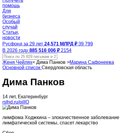
Получить
помощь
Для
бизнеса
Особый
случай
Статьи,
новости
Русфонд за 29 лет
24,571 МЛРД ₽
39 799
В 2026 году
885 516 006 ₽
2154
Женя Чейлях
<
Дима Панков
>
Марина Сафонеева
Основной список
Свердловская область
Дима Панков
14 лет, Екатеринбург
rsfnd.ru/piIIO
лимфома Ходжкина – злокачественное заболевание
лимфатической системы, спасет лекарство
Сбор