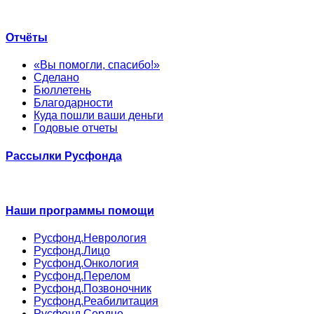
Отчёты
«Вы помогли, спасибо!»
Сделано
Бюллетень
Благодарности
Куда пошли ваши деньги
Годовые отчеты
Рассылки Русфонда
Наши программы помощи
Русфонд.Неврология
Русфонд.Лицо
Русфонд.Онкология
Русфонд.Перелом
Русфонд.Позвоночник
Русфонд.Реабилитация
Русфонд.Сердце