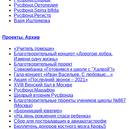
Русфонд.Ортопедия
Русфонд.Spina bifida
Русфонд.Регистр
Варя Иштрякова
Проекты. Архив
«Учитель помощи»
Благотворительный концерт «Дорогою добра.
Измени одну жизнь»
Благотворительный проект
Совкомбанка «Готовимся к школе с "Халвой"!»
Гала-концерт «Иван Васильев. С любовью…»
Акция «Последний звонок – 2021»
XVIII Венский бал в Москве
Русфонд.Марафон
Щедрый вторник Русфонда
Благотворительные проекты учеников школы №867
(Москва)
«Бронницкий ювелир»
«На день рождения спаси ребенка»
Сбор для пострадавших в авиакатастрофе
Бюллетень доноров костного мозга Кровь5