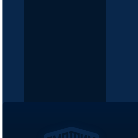
rusfond.ru для сбора не облагаемых налогом
пожертвований, ОГРН 1097799029580,
целевое финансирование
(140)