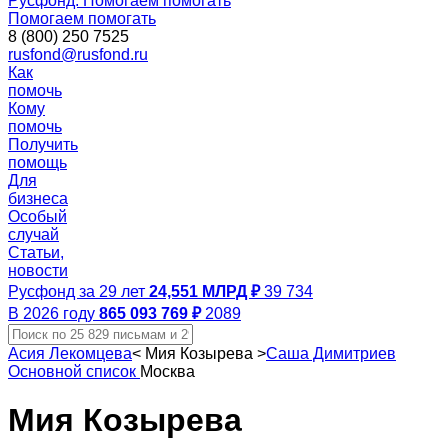
Русфонд. Помогаем помогать
Помогаем помогать
8 (800) 250 7525
rusfond@rusfond.ru
Как
помочь
Кому
помочь
Получить
помощь
Для
бизнеса
Особый
случай
Статьи,
новости
Русфонд за 29 лет
24,551 МЛРД ₽
39 734
В 2026 году
865 093 769 ₽
2089
Асия Лекомцева
<
Мия Козырева
>
Саша Димитриев
Основной список
Москва
Мия Козырева