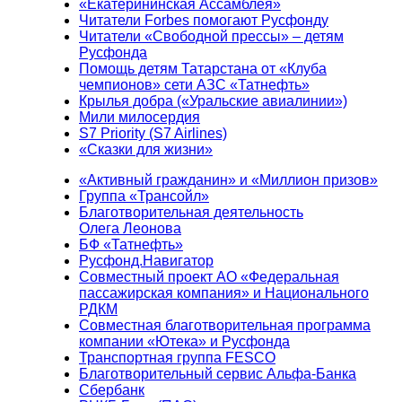
«Екатерининская Ассамблея»
Читатели Forbes помогают Русфонду
Читатели «Свободной прессы» – детям
Русфонда
Помощь детям Татарстана от «Клуба
чемпионов» сети АЗС «Татнефть»
Крылья добра («Уральские авиалинии»)
Мили милосердия
S7 Priority (S7 Airlines)
«Сказки для жизни»
«Активный гражданин» и «Миллион призов»
Группа «Трансойл»
Благотворительная деятельность
Олега Леонова
БФ «Татнефть»
Русфонд.Навигатор
Совместный проект АО «Федеральная
пассажирская компания» и Национального
РДКМ
Совместная благотворительная программа
компании «Ютека» и Русфонда
Транспортная группа FESCO
Благотворительный сервис Альфа-Банка
Сбербанк