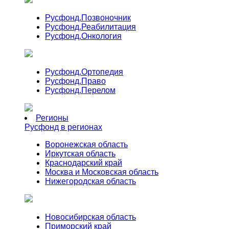
Русфонд.
Позвоночник
Русфонд.
Реабилитация
Русфонд.
Онкология
Русфонд.
Ортопедия
Русфонд.
Право
Русфонд.
Перелом
Регионы
Русфонд в регионах
Воронежская область
Иркутская область
Краснодарский край
Москва и Московская область
Нижегородская область
Новосибирская область
Приморский край