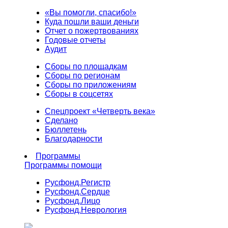
«Вы помогли, спасибо!»
Куда пошли ваши деньги
Отчет о пожертвованиях
Годовые отчеты
Аудит
Сборы по площадкам
Сборы по регионам
Сборы по приложениям
Сборы в соцсетях
Спецпроект «Четверть века»
Сделано
Бюллетень
Благодарности
Программы
Программы помощи
Русфонд.
Регистр
Русфонд.
Сердце
Русфонд.
Лицо
Русфонд.
Неврология