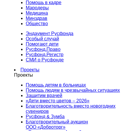
Помощь в кадре
Мародеры
Медицина
Минздрав
Общество
Эндаумент Русфонда
Особый случай
Помогают дети
Русфонд.Право
Русфонд.Регистр
СМИ о Русфонде
Проекты
Проекты
Помощь детям в больницах
Помощь людям в чрезвычайных ситуациях
Защитим врачей
«Дети вместо цветов – 2026»
Благотворительность вместо новогодних
сувениров
Русфонд & Зумба
Благотворительный аукцион
ООО «Доброторг»