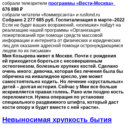
собрали телезрители
программы «Вести-Москва»
676 898 ₽
собрали читатели «Коммерсанта» и rusfond.ru
Собрано 2 277 685 руб. Госпитализация в марте–2022
Если не будет ваших возражений, «излишки» пойдут на
реализацию нашей программы «Организация
пожертвований при помощи средств массовой
информации и интернета от физических и юридических
лиц для оказания адресной помощи остронуждающимся
людям по их письмам»
Мия Козырева живет в Москве. Почти с рождения
ей приходится бороться с несовершенным
остеогенезом, болезнью хрупких костей. Сделано
очень много: девочка, которая без лечения была бы
обречена на инвалидное кресло, уже может
самостоятельно ходить. Но лечение «хрустальных»
детей – долгая история. Сейчас у Мии все больше
искривляется правая голень. Рано или поздно кость
переломится. Нужна операция по установке
специального раздвижного штифта, который даст
кости опору и будет вместе с ней «расти».
Невыносимая хрупкость бытия