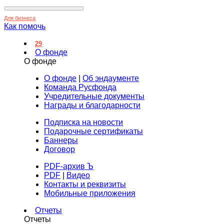
Для бизнеса
Как помочь
29
О фонде
О фонде
О фонде
|
Об эндаументе
Команда Русфонда
Учредительные документы
Награды и благодарности
Подписка на новости
Подарочные сертификаты
Баннеры
Договор
PDF-архив Ъ
PDF
|
Видео
Контакты и реквизиты
Мобильные приложения
Отчеты
Отчеты