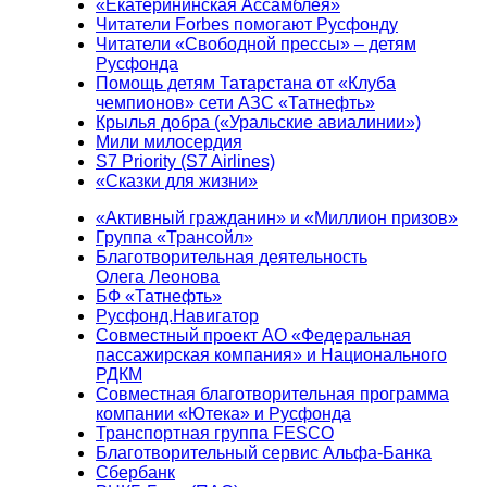
«Екатерининская Ассамблея»
Читатели Forbes помогают Русфонду
Читатели «Свободной прессы» – детям
Русфонда
Помощь детям Татарстана от «Клуба
чемпионов» сети АЗС «Татнефть»
Крылья добра («Уральские авиалинии»)
Мили милосердия
S7 Priority (S7 Airlines)
«Сказки для жизни»
«Активный гражданин» и «Миллион призов»
Группа «Трансойл»
Благотворительная деятельность
Олега Леонова
БФ «Татнефть»
Русфонд.Навигатор
Совместный проект АО «Федеральная
пассажирская компания» и Национального
РДКМ
Совместная благотворительная программа
компании «Ютека» и Русфонда
Транспортная группа FESCO
Благотворительный сервис Альфа-Банка
Сбербанк