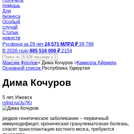
Получить
помощь
Для
бизнеса
Особый
случай
Статьи,
новости
Русфонд за 29 лет
24,571 МЛРД ₽
39 799
В 2026 году
885 516 006 ₽
2154
Максим Фролов
<
Дима Кочуров
>
Камилла Айрикян
Основной список
Республика Удмуртия
Дима Кочуров
5 лет, Ижевск
rsfnd.ru/Ju7Kr
редкое генетическое заболевание – первичный
иммунодефицит, хроническая гранулематозная болезнь,
спасет трансплантация костного мозга, требуются