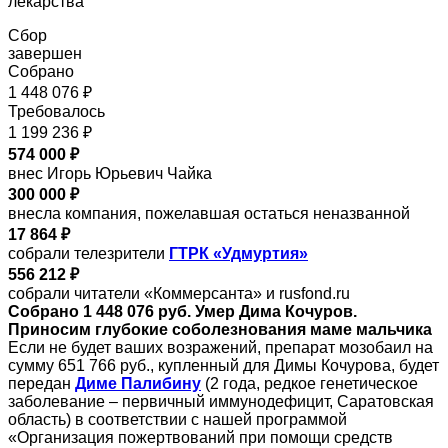
лекарства
Сбор
завершен
Собрано
1 448 076 ₽
Требовалось
1 199 236 ₽
574 000 ₽
внес Игорь Юрьевич Чайка
300 000 ₽
внесла компания, пожелавшая остаться неназванной
17 864 ₽
собрали телезрители
ГТРК «Удмуртия»
556 212 ₽
собрали читатели «Коммерсанта» и rusfond.ru
Собрано 1 448 076 руб. Умер Дима Кочуров.
Приносим глубокие соболезнования маме мальчика
Если не будет ваших возражений, препарат мозобаил на
сумму 651 766 руб., купленный для Димы Кочурова, будет
передан
Диме Палибину
(2 года, редкое генетическое
заболевание – первичный иммунодефицит, Саратовская
область) в соответствии с нашей программой
«Организация пожертвований при помощи средств