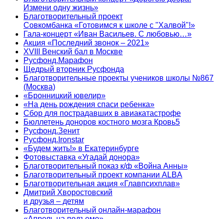
Измени одну жизнь»
Благотворительный проект
Совкомбанка «Готовимся к школе с "Халвой"!»
Гала-концерт «Иван Васильев. С любовью…»
Акция «Последний звонок – 2021»
XVIII Венский бал в Москве
Русфонд.Марафон
Щедрый вторник Русфонда
Благотворительные проекты учеников школы №867
(Москва)
«Бронницкий ювелир»
«На день рождения спаси ребенка»
Сбор для пострадавших в авиакатастрофе
Бюллетень доноров костного мозга Кровь5
Русфонд.Зенит
Русфонд.Ironstar
«Будем жить!» в Екатеринбурге
Фотовыставка «Угадай донора»
Благотворительный показ к/ф «Война Анны»
Благотворительный проект компании ALBA
Благотворительная акция «Главпсихплав»
Дмитрий Хворостовский
и друзья – детям
Благотворительный онлайн‑марафон
«Апрель на подъеме»