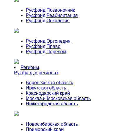
Русфонд.
Позвоночник
Русфонд.
Реабилитация
Русфонд.
Онкология
Русфонд.
Ортопедия
Русфонд.
Право
Русфонд.
Перелом
Регионы
Русфонд в регионах
Воронежская область
Иркутская область
Краснодарский край
Москва и Московская область
Нижегородская область
Новосибирская область
Приморский край