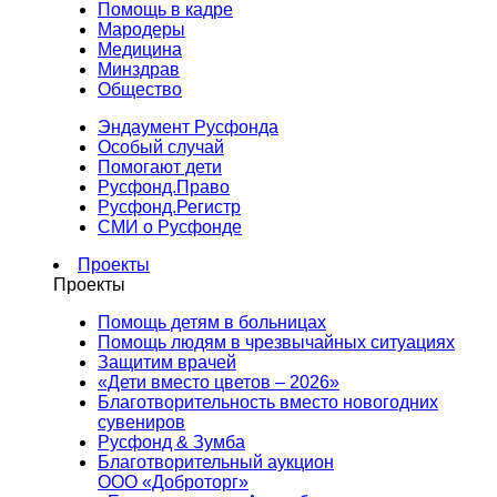
Помощь в кадре
Мародеры
Медицина
Минздрав
Общество
Эндаумент Русфонда
Особый случай
Помогают дети
Русфонд.Право
Русфонд.Регистр
СМИ о Русфонде
Проекты
Проекты
Помощь детям в больницах
Помощь людям в чрезвычайных ситуациях
Защитим врачей
«Дети вместо цветов – 2026»
Благотворительность вместо новогодних
сувениров
Русфонд & Зумба
Благотворительный аукцион
ООО «Доброторг»