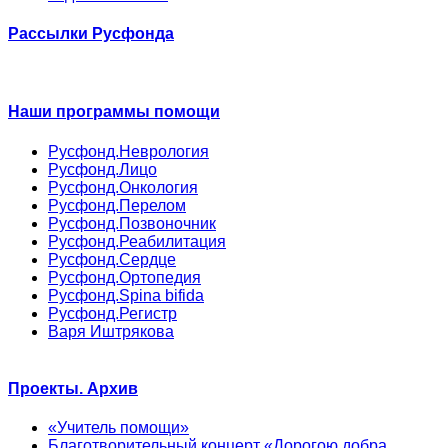
Рассылки Русфонда
Наши программы помощи
Русфонд.Неврология
Русфонд.Лицо
Русфонд.Онкология
Русфонд.Перелом
Русфонд.Позвоночник
Русфонд.Реабилитация
Русфонд.Сердце
Русфонд.Ортопедия
Русфонд.Spina bifida
Русфонд.Регистр
Варя Иштрякова
Проекты. Архив
«Учитель помощи»
Благотворительный концерт «Дорогою добра.