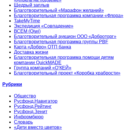
Щедрый заплыв
Благотворительный «Марафон желаний»
Благотворительная программа компании «Флора»
TakeMyTime
Экспедиция «Совпадение»
ВСЕМ (Qiwi)
Благотворительный аукцион ООО «Доброторг»
Благотворительная программа группы PBF
Карта «Добро» ОТП банка
Доставка жизни
Благотворительная программа помощи детям
компании QuickMADE
Группа компаний «О’КЕЙ»
Благотворительный проект «Коробка храбрости»
Рубрики
Общество
Русфонд.Навигатор
Русфонд.Рейтинг
Русфонд.Зенит
Информбюро
Словарь
«Дети вместо цветов»