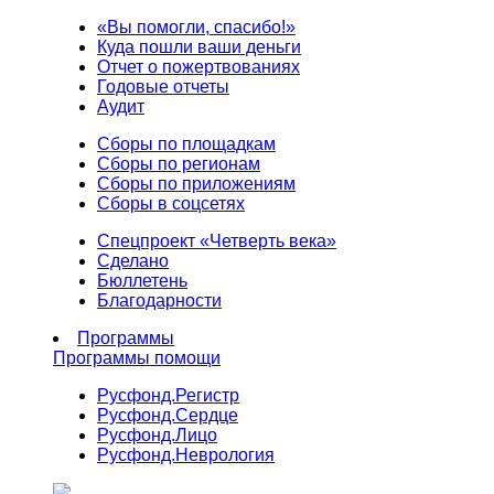
«Вы помогли, спасибо!»
Куда пошли ваши деньги
Отчет о пожертвованиях
Годовые отчеты
Аудит
Сборы по площадкам
Сборы по регионам
Сборы по приложениям
Сборы в соцсетях
Спецпроект «Четверть века»
Сделано
Бюллетень
Благодарности
Программы
Программы помощи
Русфонд.
Регистр
Русфонд.
Сердце
Русфонд.
Лицо
Русфонд.
Неврология