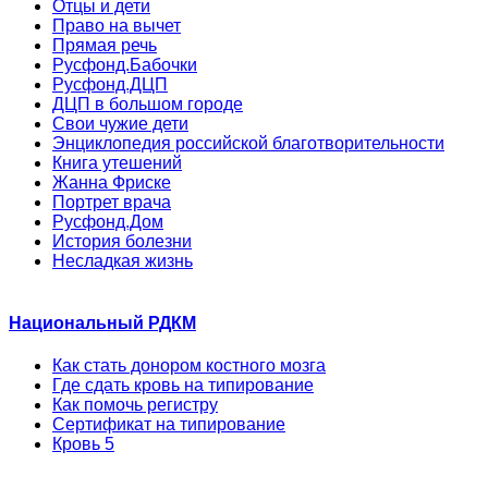
Отцы и дети
Право на вычет
Прямая речь
Русфонд.Бабочки
Русфонд.ДЦП
ДЦП в большом городе
Свои чужие дети
Энциклопедия российской благотворительности
Книга утешений
Жанна Фриске
Портрет врача
Русфонд.Дом
История болезни
Несладкая жизнь
Национальный РДКМ
Как стать донором костного мозга
Где сдать кровь на типирование
Как помочь регистру
Сертификат на типирование
Кровь 5