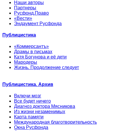
Наши авторы
Партнеры
Русфонд.Право
«Вести»
Эндаумент Русфонда
Публицистика
«Коммерсантъ»
Драмы в письмах
Катя Богунова и её дети
Мародеры
Жизнь. Продолжение следует
Публицистика. Архив
Включи мозг
Все будет ничего
Диагноз доктора Мясникова
Из жизни незаменимых
Карта памяти
Международная благотворительность
Окна Русфонда