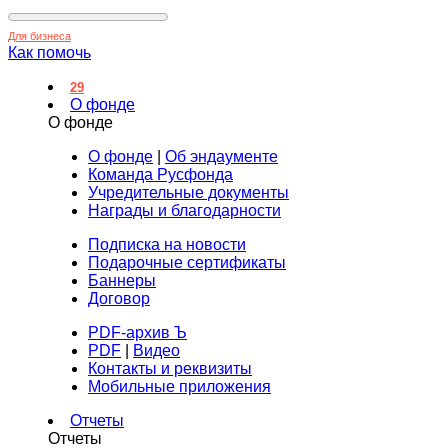
Для бизнеса
Как помочь
29
О фонде
О фонде
О фонде
|
Об эндаументе
Команда Русфонда
Учредительные документы
Награды и благодарности
Подписка на новости
Подарочные сертификаты
Баннеры
Договор
PDF-архив Ъ
PDF
|
Видео
Контакты и реквизиты
Мобильные приложения
Отчеты
Отчеты