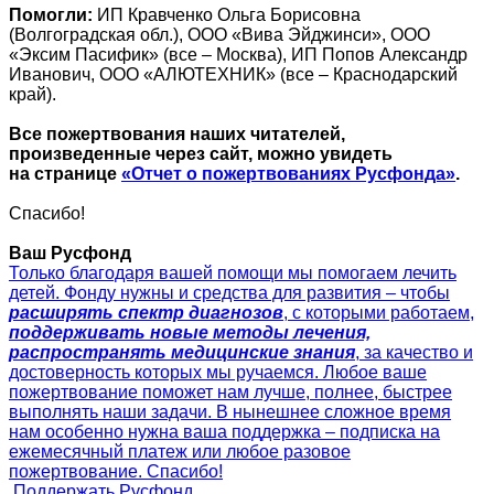
Помогли:
ИП Кравченко Ольга Борисовна
(Волгоградская обл.), ООО «Вива Эйджинси», ООО
«Эксим Пасифик» (все – Москва), ИП Попов Александр
Иванович, ООО «АЛЮТЕХНИК» (все – Краснодарский
край).
Все пожертвования наших читателей,
произведенные через сайт, можно увидеть
на странице
«Отчет о пожертвованиях Русфонда»
.
Спасибо!
Ваш Русфонд
Только благодаря вашей помощи мы помогаем лечить
детей. Фонду нужны и средства для развития – чтобы
расширять спектр диагнозов
, с которыми работаем,
поддерживать новые методы лечения,
распространять медицинские знания
, за качество и
достоверность которых мы ручаемся. Любое ваше
пожертвование поможет нам лучше, полнее, быстрее
выполнять наши задачи. В нынешнее сложное время
нам особенно нужна ваша поддержка – подписка на
ежемесячный платеж или любое разовое
пожертвование. Спасибо!
Поддержать Русфонд