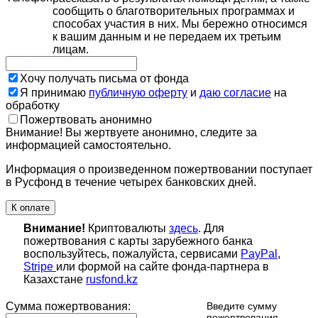
сообщить о благотворительных программах и
способах участия в них. Мы бережно относимся
к вашим данным и не передаем их третьим
лицам.
Хочу получать письма от фонда
Я принимаю
публичную оферту
и
даю согласие
на
обработку
Пожертвовать анонимно
Внимание! Вы жертвуете анонимно, следите за
информацией самостоятельно.
Информация о произведенном пожертвовании поступает
в Русфонд в течение четырех банковских дней.
К оплате
Внимание!
Криптовалюты
здесь
. Для
пожертвования с карты зарубежного банка
воспользуйтесь, пожалуйста, сервисами
PayPal
,
Stripe
или формой на сайте фонда-партнера в
Казахстане
rusfond.kz
Сумма пожертвования:
Введите сумму
пожертвования