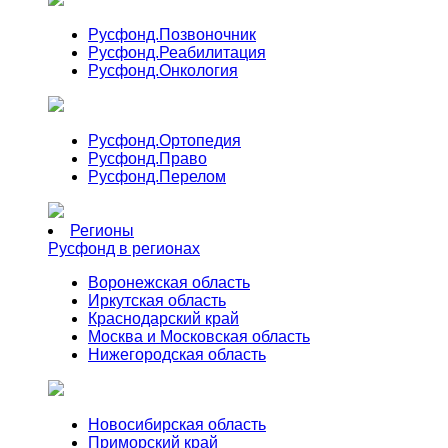
Русфонд.
Позвоночник
Русфонд.
Реабилитация
Русфонд.
Онкология
Русфонд.
Ортопедия
Русфонд.
Право
Русфонд.
Перелом
Регионы
Русфонд в регионах
Воронежская область
Иркутская область
Краснодарский край
Москва и Московская область
Нижегородская область
Новосибирская область
Приморский край