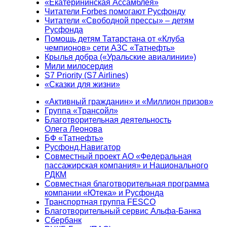
«Екатерининская Ассамблея»
Читатели Forbes помогают Русфонду
Читатели «Свободной прессы» – детям
Русфонда
Помощь детям Татарстана от «Клуба
чемпионов» сети АЗС «Татнефть»
Крылья добра («Уральские авиалинии»)
Мили милосердия
S7 Priority (S7 Airlines)
«Сказки для жизни»
«Активный гражданин» и «Миллион призов»
Группа «Трансойл»
Благотворительная деятельность
Олега Леонова
БФ «Татнефть»
Русфонд.Навигатор
Совместный проект АО «Федеральная
пассажирская компания» и Национального
РДКМ
Совместная благотворительная программа
компании «Ютека» и Русфонда
Транспортная группа FESCO
Благотворительный сервис Альфа-Банка
Сбербанк