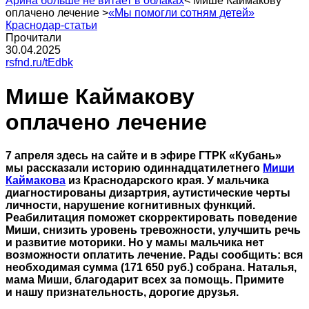
Арина больше не витает в облаках
<
Мише Каймакову
оплачено лечение
>
«Мы помогли сотням детей»
Краснодар-статьи
Прочитали
30.04.2025
rsfnd.ru/tEdbk
Мише Каймакову
оплачено лечение
7 апреля здесь на сайте и в эфире ГТРК «Кубань»
мы рассказали историю одиннадцатилетнего
Миши
Каймакова
из Краснодарского края. У мальчика
диагностированы дизартрия, аутистические черты
личности, нарушение когнитивных функций.
Реабилитация поможет скорректировать поведение
Миши, снизить уровень тревожности, улучшить речь
и развитие моторики. Но у мамы мальчика нет
возможности оплатить лечение. Рады сообщить: вся
необходимая сумма (171 650 руб.) собрана. Наталья,
мама Миши, благодарит всех за помощь. Примите
и нашу признательность, дорогие друзья.