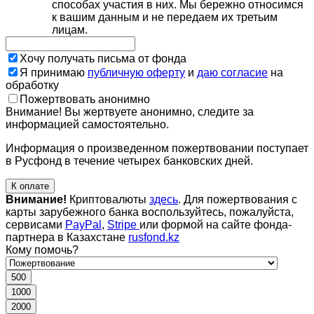
способах участия в них. Мы бережно относимся
к вашим данным и не передаем их третьим
лицам.
Хочу получать письма от фонда
Я принимаю
публичную оферту
и
даю согласие
на
обработку
Пожертвовать анонимно
Внимание! Вы жертвуете анонимно, следите за
информацией самостоятельно.
Информация о произведенном пожертвовании поступает
в Русфонд в течение четырех банковских дней.
К оплате
Внимание!
Криптовалюты
здесь
. Для пожертвования с
карты зарубежного банка воспользуйтесь, пожалуйста,
сервисами
PayPal
,
Stripe
или формой на сайте фонда-
партнера в Казахстане
rusfond.kz
Кому помочь?
500
1000
2000