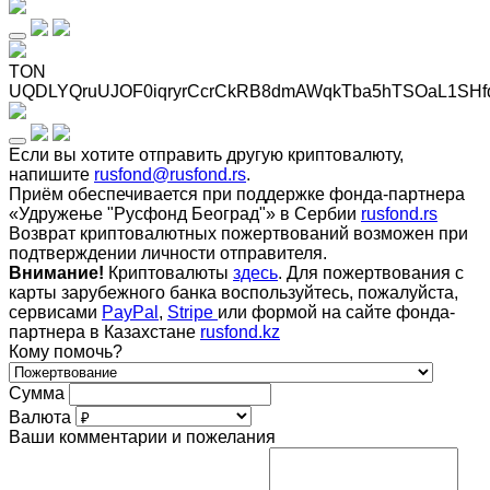
TON
UQDLYQruUJOF0iqryrCcrCkRB8dmAWqkTba5hTSOaL1SHf
Если вы хотите отправить другую криптовалюту,
напишите
rusfond@rusfond.rs
.
Приём обеспечивается при поддержке фонда-партнера
«Удружење "Русфонд Београд"» в Сербии
rusfond.rs
Возврат криптовалютных пожертвований возможен при
подтверждении личности отправителя.
Внимание!
Криптовалюты
здесь
. Для пожертвования с
карты зарубежного банка воспользуйтесь, пожалуйста,
сервисами
PayPal
,
Stripe
или формой на сайте фонда-
партнера в Казахстане
rusfond.kz
Кому помочь?
Сумма
Валюта
Ваши комментарии и пожелания