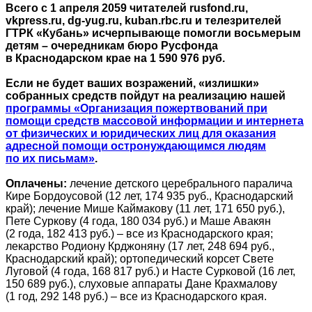
Всего с 1 апреля 2059 читателей rusfond.ru,
vkpress.ru, dg-yug.ru, kuban.rbc.ru и телезрителей
ГТРК «Кубань» исчерпывающе помогли восьмерым
детям – очередникам бюро Русфонда
в Краснодарском крае на 1 590 976 руб.
Если не будет ваших возражений, «излишки»
собранных средств пойдут на реализацию нашей
программы «Организация пожертвований при
помощи средств массовой информации и интернета
от физических и юридических лиц для оказания
адресной помощи остронуждающимся людям
по их письмам»
.
Оплачены:
лечение детского церебрального паралича
Кире Бордоусовой (12 лет, 174 935 руб., Краснодарский
край); лечение Мише Каймакову (11 лет, 171 650 руб.),
Пете Суркову (4 года, 180 034 руб.) и Маше Авакян
(2 года, 182 413 руб.) – все из Краснодарского края;
лекарство Родиону Крджоняну (17 лет, 248 694 руб.,
Краснодарский край); ортопедический корсет Свете
Луговой (4 года, 168 817 руб.) и Насте Сурковой (16 лет,
150 689 руб.), слуховые аппараты Дане Крахмалову
(1 год, 292 148 руб.) – все из Краснодарского края.