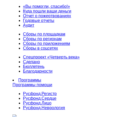
«Вы помогли, спасибо!»
Куда пошли ваши деньги
Отчет о пожертвованиях
Годовые отчеты
Аудит
Сборы по площадкам
Сборы по регионам
Сборы по приложениям
Сборы в соцсетях
Спецпроект «Четверть века»
Сделано
Бюллетень
Благодарности
Программы
Программы помощи
Русфонд.
Регистр
Русфонд.
Сердце
Русфонд.
Лицо
Русфонд.
Неврология