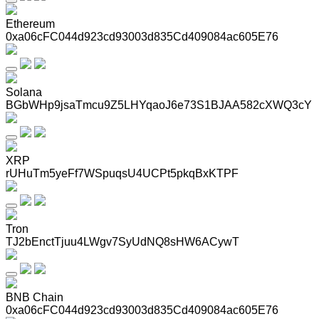
Ethereum
0xa06cFC044d923cd93003d835Cd409084ac605E76
Solana
BGbWHp9jsaTmcu9Z5LHYqaoJ6e73S1BJAA582cXWQ3cY
XRP
rUHuTm5yeFf7WSpuqsU4UCPt5pkqBxKTPF
Tron
TJ2bEnctTjuu4LWgv7SyUdNQ8sHW6ACywT
BNB Chain
0xa06cFC044d923cd93003d835Cd409084ac605E76