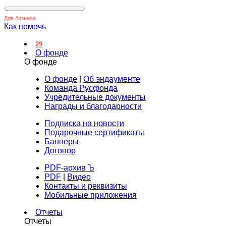
Для бизнеса
Как помочь
29
О фонде
О фонде
О фонде
|
Об эндаументе
Команда Русфонда
Учредительные документы
Награды и благодарности
Подписка на новости
Подарочные сертификаты
Баннеры
Договор
PDF-архив Ъ
PDF
|
Видео
Контакты и реквизиты
Мобильные приложения
Отчеты
Отчеты