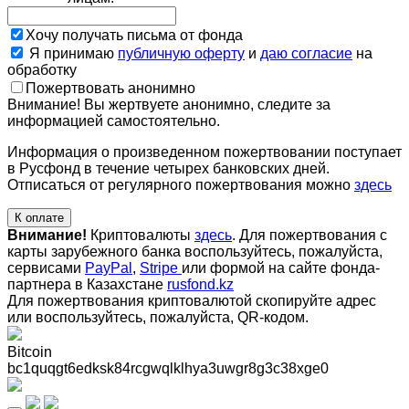
Хочу получать письма от фонда
Я принимаю
публичную оферту
и
даю согласие
на
обработку
Пожертвовать анонимно
Внимание! Вы жертвуете анонимно, следите за
информацией самостоятельно.
Информация о произведенном пожертвовании поступает
в Русфонд в течение четырех банковских дней.
Отписаться от регулярного пожертвования можно
здесь
К оплате
Внимание!
Криптовалюты
здесь
. Для пожертвования с
карты зарубежного банка воспользуйтесь, пожалуйста,
сервисами
PayPal
,
Stripe
или формой на сайте фонда-
партнера в Казахстане
rusfond.kz
Для пожертвования криптовалютой скопируйте адрес
или воспользуйтесь, пожалуйста, QR-кодом
.
Bitcoin
bc1quqgt6edksk84rcgwqlklhya3uwgr8g3c38xge0