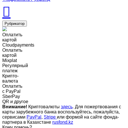
Рубрикатор
Оплатить
картой
Cloudpayments
Оплатить
картой
Mixplat
Регулярный
платеж
Крипто-
валюта
Оплатить
c PayPal
SberPay
QR и другое
Внимание!
Криптовалюты
здесь
. Для пожертвования с
карты зарубежного банка воспользуйтесь, пожалуйста,
сервисами
PayPal
,
Stripe
или формой на сайте фонда-
партнера в Казахстане
rusfond.kz
Кому помочь?