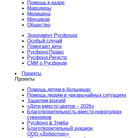
Помощь в кадре
Мародеры
Медицина
Минздрав
Общество
Эндаумент Русфонда
Особый случай
Помогают дети
Русфонд.Право
Русфонд.Регистр
СМИ о Русфонде
Проекты
Проекты
Помощь детям в больницах
Помощь людям в чрезвычайных ситуациях
Защитим врачей
«Дети вместо цветов – 2026»
Благотворительность вместо новогодних
сувениров
Русфонд & Зумба
Благотворительный аукцион
ООО «Доброторг»