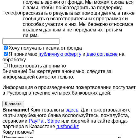
получать звонки от фонда. Мы можем связаться
с вами, чтобы поблагодарить за поддержку,
Телефон
рассказать о результатах помощи детям, а также
сообщить о благотворительных программах и
способах участия в них. Мы бережно относимся
к вашим данным и не передаем их третьим
лицам.
Хочу получать письма от фонда
Я принимаю
публичную оферту
и
даю согласие
на
обработку
Пожертвовать анонимно
Внимание! Вы жертвуете анонимно, следите за
информацией самостоятельно.
Информация о произведенном пожертвовании поступает
в Русфонд в течение четырех банковских дней.
К оплате
Внимание!
Криптовалюты
здесь
. Для пожертвования с
карты зарубежного банка воспользуйтесь, пожалуйста,
сервисами
PayPal
,
Stripe
или формой на сайте фонда-
партнера в Казахстане
rusfond.kz
Кому помочь?