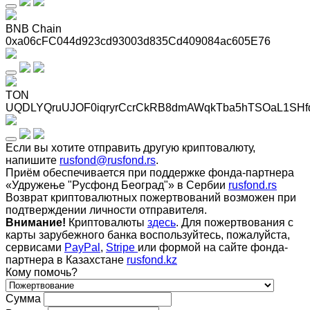
BNB Chain
0xa06cFC044d923cd93003d835Cd409084ac605E76
TON
UQDLYQruUJOF0iqryrCcrCkRB8dmAWqkTba5hTSOaL1SHf
Если вы хотите отправить другую криптовалюту,
напишите
rusfond@rusfond.rs
.
Приём обеспечивается при поддержке фонда-партнера
«Удружење "Русфонд Београд"» в Сербии
rusfond.rs
Возврат криптовалютных пожертвований возможен при
подтверждении личности отправителя.
Внимание!
Криптовалюты
здесь
. Для пожертвования с
карты зарубежного банка воспользуйтесь, пожалуйста,
сервисами
PayPal
,
Stripe
или формой на сайте фонда-
партнера в Казахстане
rusfond.kz
Кому помочь?
Сумма