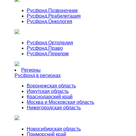
Русфонд.
Позвоночник
Русфонд.
Реабилитация
Русфонд.
Онкология
Русфонд.
Ортопедия
Русфонд.
Право
Русфонд.
Перелом
Регионы
Русфонд в регионах
Воронежская область
Иркутская область
Краснодарский край
Москва и Московская область
Нижегородская область
Новосибирская область
Приморский край