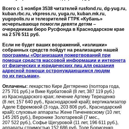
Всего с 1 ноября 3538 читателей rusfond.ru, dg-yug.ru,
kuban.rbc.ru, vkpress.ru, yuga.ru, kuban.mk.ru,
yugopolis.ru и телезрителей ГТРК «Кубань»
исчерпывающе помогли девяти детям –
очередникам бюро Русфонда в Краснодарском крае
на 2 576 511 руб.
Если не будет ваших возражений, «излишки»
собранных средств пойдут на реализацию нашей
программы «Организация пожертвований при
помощи средств массовой информации и интернета
от физических и юридических лиц для оказания
адресной помощи остронуждающимся людям
по их письмам»
.
Оплачены:
лекарство Кире Дегтяренко (полтора года,
275 701 руб.) и Вике Курбатовой (8 лет, 387 119 руб.)
из Краснодарского края; лечение Артему Терещенко
(8 лет, 157 640 руб., Краснодарский край); вертикализатор
Аделе Ефремовой (3 года, 203 806 руб., Краснодарский
край); слуховые аппараты Жене Пиченевскому (10 лет,
145 265 руб.), Веронике Золотаревой (7 мес.,
207 522 руб.), Софье Щегуровой (11 лет, 196 611 руб.),
аппараты стоимостью 152 686 руб. Толе Борисенко