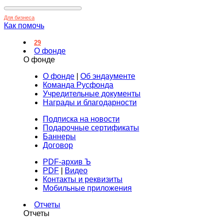
Для бизнеса
Как помочь
29
О фонде
О фонде
О фонде
|
Об эндаументе
Команда Русфонда
Учредительные документы
Награды и благодарности
Подписка на новости
Подарочные сертификаты
Баннеры
Договор
PDF-архив Ъ
PDF
|
Видео
Контакты и реквизиты
Мобильные приложения
Отчеты
Отчеты