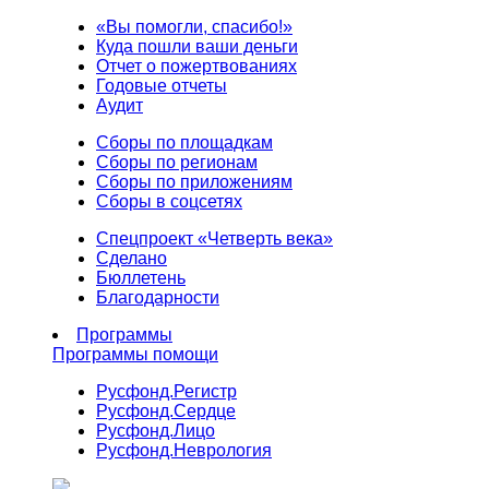
«Вы помогли, спасибо!»
Куда пошли ваши деньги
Отчет о пожертвованиях
Годовые отчеты
Аудит
Сборы по площадкам
Сборы по регионам
Сборы по приложениям
Сборы в соцсетях
Спецпроект «Четверть века»
Сделано
Бюллетень
Благодарности
Программы
Программы помощи
Русфонд.
Регистр
Русфонд.
Сердце
Русфонд.
Лицо
Русфонд.
Неврология