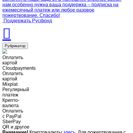
нам особенно нужна ваша поддержка – подписка на
ежемесячный платеж или любое разовое
пожертвование. Спасибо!
Поддержать Русфонд
Рубрикатор
Оплатить
картой
Cloudpayments
Оплатить
картой
Mixplat
Регулярный
платеж
Крипто-
валюта
Оплатить
c PayPal
SberPay
QR и другое
Внимание!
Криптовалюты
здесь
. Для пожертвования с