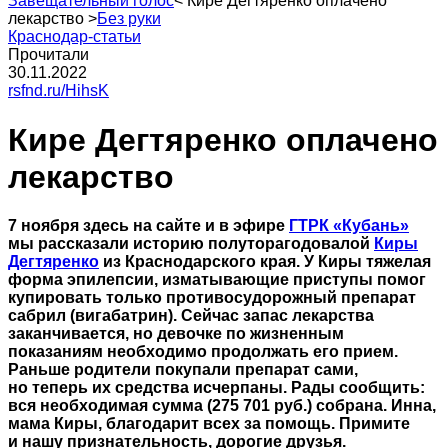
Завещательный голос
<
Кире Дегтяренко оплачено
лекарство
>
Без руки
Краснодар-статьи
Прочитали
30.11.2022
rsfnd.ru/HihsK
Кире Дегтяренко оплачено
лекарство
7 ноября здесь на сайте и в эфире
ГТРК «Кубань»
мы рассказали историю полуторагодовалой
Киры
Дегтяренко
из Краснодарского края. У Киры тяжелая
форма эпилепсии, изматывающие приступы помог
купировать только противосудорожный препарат
сабрил (вигабатрин). Сейчас запас лекарства
заканчивается, но девочке по жизненным
показаниям необходимо продолжать его прием.
Раньше родители покупали препарат сами,
но теперь их средства исчерпаны. Рады сообщить:
вся необходимая сумма (275 701 руб.) собрана. Инна,
мама Киры, благодарит всех за помощь. Примите
и нашу признательность, дорогие друзья.