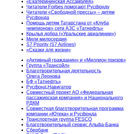
«Екатерининская Ассамблея»
Читатели Forbes помогают Русфонду
Читатели «Свободной прессы» – детям
Русфонда
Помощь детям Татарстана от «Клуба
чемпионов» сети АЗС «Татнефть»
Крылья добра («Уральские авиалинии»)
Мили милосердия
S7 Priority (S7 Airlines)
«Сказки для жизни»
«Активный гражданин» и «Миллион призов»
Группа «Трансойл»
Благотворительная деятельность
Олега Леонова
БФ «Татнефть»
Русфонд.Навигатор
Совместный проект АО «Федеральная
пассажирская компания» и Национального
РДКМ
Совместная благотворительная программа
компании «Ютека» и Русфонда
Транспортная группа FESCO
Благотворительный сервис Альфа-Банка
Сбербанк