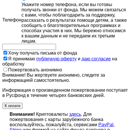
Укажите номер телефона, если вы готовы
получать звонки от фонда. Мы можем связаться
с вами, чтобы поблагодарить за поддержку,
Телефон
рассказать о результатах помощи детям, а также
сообщить о благотворительных программах и
способах участия в них. Мы бережно относимся
к вашим данным и не передаем их третьим
лицам.
Хочу получать письма от фонда
Я принимаю
публичную оферту
и
даю согласие
на
обработку
Пожертвовать анонимно
Внимание! Вы жертвуете анонимно, следите за
информацией самостоятельно.
Информация о произведенном пожертвовании поступает
в Русфонд в течение четырех банковских дней.
К оплате
Внимание!
Криптовалюты
здесь
. Для
пожертвования с карты зарубежного банка
воспользуйтесь, пожалуйста, сервисами
PayPal
,
Stripe
или формой на сайте фонда-партнера в