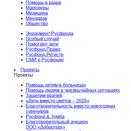
Помощь в кадре
Мародеры
Медицина
Минздрав
Общество
Эндаумент Русфонда
Особый случай
Помогают дети
Русфонд.Право
Русфонд.Регистр
СМИ о Русфонде
Проекты
Проекты
Помощь детям в больницах
Помощь людям в чрезвычайных ситуациях
Защитим врачей
«Дети вместо цветов – 2026»
Благотворительность вместо новогодних
сувениров
Русфонд & Зумба
Благотворительный аукцион
ООО «Доброторг»