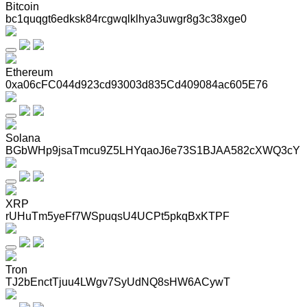
Bitcoin
bc1quqgt6edksk84rcgwqlklhya3uwgr8g3c38xge0
Ethereum
0xa06cFC044d923cd93003d835Cd409084ac605E76
Solana
BGbWHp9jsaTmcu9Z5LHYqaoJ6e73S1BJAA582cXWQ3cY
XRP
rUHuTm5yeFf7WSpuqsU4UCPt5pkqBxKTPF
Tron
TJ2bEnctTjuu4LWgv7SyUdNQ8sHW6ACywT