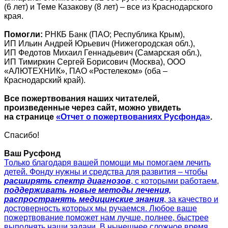
(6 лет) и Теме Казакову (8 лет) – все из Краснодарского
края.
Помогли:
РНКБ Банк (ПАО; Республика Крым),
ИП Ильин Андрей Юрьевич (Нижегородская обл.),
ИП Федотов Михаил Геннадьевич (Самарская обл.),
ИП Тимиркин Сергей Борисович (Москва), ООО
«АЛЮТЕХНИК», ПАО «Ростелеком» (оба –
Краснодарский край).
Все пожертвования наших читателей,
произведенные через сайт, можно увидеть
на странице
«Отчет о пожертвованиях Русфонда»
.
Спасибо!
Ваш Русфонд
Только благодаря вашей помощи мы помогаем лечить
детей. Фонду нужны и средства для развития – чтобы
расширять спектр диагнозов
, с которыми работаем,
поддерживать новые методы лечения,
распространять медицинские знания
, за качество и
достоверность которых мы ручаемся. Любое ваше
пожертвование поможет нам лучше, полнее, быстрее
выполнять наши задачи. В нынешнее сложное время