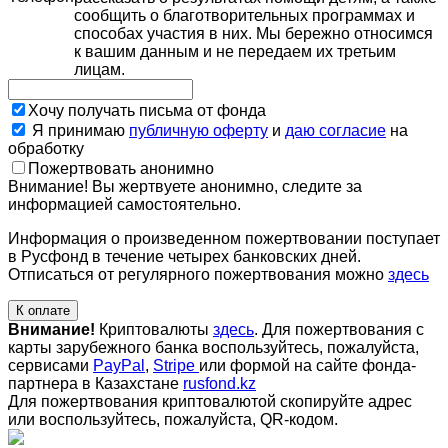
сообщить о благотворительных программах и
способах участия в них. Мы бережно относимся
к вашим данным и не передаем их третьим
лицам.
Хочу получать письма от фонда
Я принимаю
публичную оферту
и
даю согласие
на
обработку
Пожертвовать анонимно
Внимание! Вы жертвуете анонимно, следите за
информацией самостоятельно.
Информация о произведенном пожертвовании поступает
в Русфонд в течение четырех банковских дней.
Отписаться от регулярного пожертвования можно
здесь
К оплате
Внимание!
Криптовалюты
здесь
. Для пожертвования с
карты зарубежного банка воспользуйтесь, пожалуйста,
сервисами
PayPal
,
Stripe
или формой на сайте фонда-
партнера в Казахстане
rusfond.kz
Для пожертвования криптовалютой скопируйте адрес
или воспользуйтесь, пожалуйста, QR-кодом
.