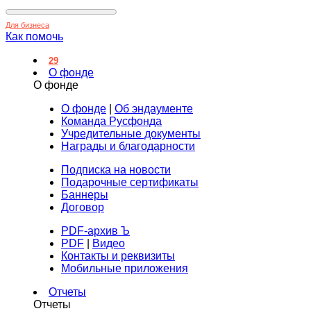
Для бизнеса
Как помочь
29
О фонде
О фонде
О фонде
|
Об эндаументе
Команда Русфонда
Учредительные документы
Награды и благодарности
Подписка на новости
Подарочные сертификаты
Баннеры
Договор
PDF-архив Ъ
PDF
|
Видео
Контакты и реквизиты
Мобильные приложения
Отчеты
Отчеты