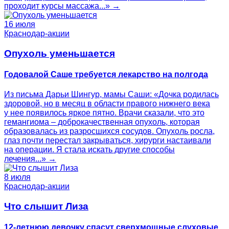
проходит курсы массажа...» →
16 июля
Краснодар-акции
Опухоль уменьшается
Годовалой Саше требуется лекарство на полгода
Из письма Дарьи Шингур, мамы Саши: «Дочка родилась
здоровой, но в месяц в области правого нижнего века
у нее появилось яркое пятно. Врачи сказали, что это
гемангиома – доброкачественная опухоль, которая
образовалась из разросшихся сосудов. Опухоль росла,
глаз почти перестал закрываться, хирурги настаивали
на операции. Я стала искать другие способы
лечения...» →
8 июля
Краснодар-акции
Что слышит Лиза
12-летнюю девочку спасут сверхмощные слуховые