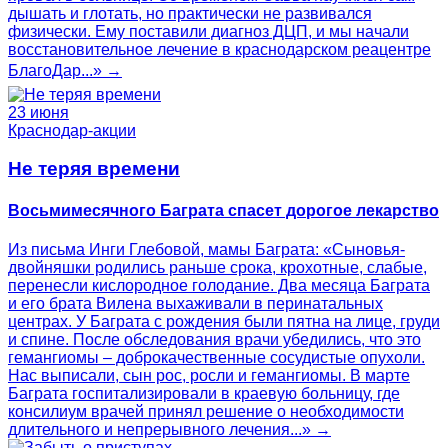
дышать и глотать, но практически не развивался
физически. Ему поставили диагноз ДЦП, и мы начали
восстановительное лечение в краснодарском реацентре
БлагоДар...» →
23 июня
Краснодар-акции
Не теряя времени
Восьмимесячного Баграта спасет дорогое лекарство
Из письма Инги Глебовой, мамы Баграта: «Сыновья-
двойняшки родились раньше срока, крохотные, слабые,
перенесли кислородное голодание. Два месяца Баграта
и его брата Вилена выхаживали в перинатальных
центрах. У Баграта с рождения были пятна на лице, груди
и спине. После обследования врачи убедились, что это
гемангиомы – доброкачественные сосудистые опухоли.
Нас выписали, сын рос, росли и гемангиомы. В марте
Баграта госпитализировали в краевую больницу, где
консилиум врачей принял решение о необходимости
длительного и непрерывного лечения...» →