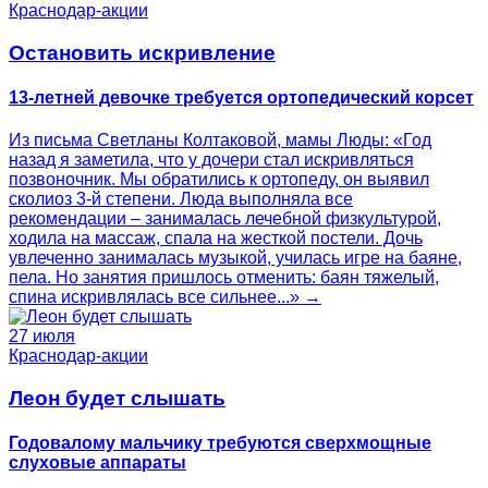
Краснодар-акции
Остановить искривление
13-летней девочке требуется ортопедический корсет
Из письма Светланы Колтаковой, мамы Люды: «Год
назад я заметила, что у дочери стал искривляться
позвоночник. Мы обратились к ортопеду, он выявил
сколиоз 3-й степени. Люда выполняла все
рекомендации – занималась лечебной физкультурой,
ходила на массаж, спала на жесткой постели. Дочь
увлеченно занималась музыкой, училась игре на баяне,
пела. Но занятия пришлось отменить: баян тяжелый,
спина искривлялась все сильнее...» →
27 июля
Краснодар-акции
Леон будет слышать
Годовалому мальчику требуются сверхмощные
слуховые аппараты