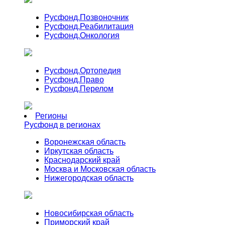
Русфонд.
Позвоночник
Русфонд.
Реабилитация
Русфонд.
Онкология
Русфонд.
Ортопедия
Русфонд.
Право
Русфонд.
Перелом
Регионы
Русфонд в регионах
Воронежская область
Иркутская область
Краснодарский край
Москва и Московская область
Нижегородская область
Новосибирская область
Приморский край