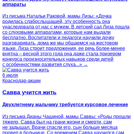
аппараты
Из письма Натальи Раковой, мамы Лизы: «Дочка
родилась слабослышащей, эту особенность она
унаследовала от нас с мужем. В детский сад Лиза пошла
со слуховыми аппаратами, которые нам выдали
бесплатно. Воспитатели и педагоги научили дочку
разговаривать, дома же мы общаемся на жестовом
языке. Лиза строит предложения, ее речь более-менее
внятна – весной этого года она даже стала призером
конкурса произносительных навыков среди детей
с особенностями развития слуха...» →
6 июля
Краснодар-акции
Савва учится жить
Двухлетнему мальчику требуется курсовое лечение
Из письма Дианы Чашиной, мамы Саввы: «Роды прошли
тяжело, Савва был на грани жизни и смерти, сам
не задышал. Врачи спасли его, сын больше месяца
провел в больнице. Со временем Савва научился сам