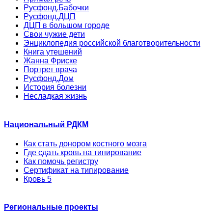
Русфонд.Бабочки
Русфонд.ДЦП
ДЦП в большом городе
Свои чужие дети
Энциклопедия российской благотворительности
Книга утешений
Жанна Фриске
Портрет врача
Русфонд.Дом
История болезни
Несладкая жизнь
Национальный РДКМ
Как стать донором костного мозга
Где сдать кровь на типирование
Как помочь регистру
Сертификат на типирование
Кровь 5
Региональные проекты