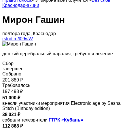
Право голоса
<
У Мирона все получится
>
Без слов
Краснодар-акции
Мирон Гашин
полтора года, Краснодар
rsfnd.ru/t09wW
детский церебральный паралич, требуется лечение
Сбор
завершен
Собрано
201 889 ₽
Требовалось
197 498 ₽
51 000 ₽
внесли участники мероприятия Electronic age by Sasha
Stitch (Birthday edition)
38 021 ₽
собрали телезрители
ГТРК «Кубань»
112 868 ₽