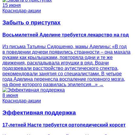
15 июня
Краснодар-акции
Забыть о приступах
Восьмилетней Аделине требуется лекарство на год
Из письма Татьяны Сидошенко, мамы Аделины: «В год
в поведении дочери появились странности – она махала
руками как крылышками, повторяла одни и те же
движения, раскладывала игрушки в ряд. Врачи
подозревали расстройство аутистического спектра,
рекомендовали занятия со специалистами. В четыре
года Аделина перенесла воспаление головного мозга,
на фоне которого развилась эпилепсия...» →
8 июня
Краснодар-акции
Эффективная поддержка
17-летней Насте требуется ортопедический корсет