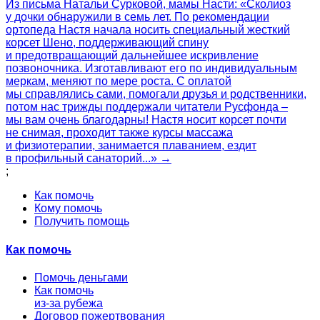
Из письма Натальи Сурковой, мамы Насти: «Сколиоз
у дочки обнаружили в семь лет. По рекомендации
ортопеда Настя начала носить специальный жесткий
корсет Шено, поддерживающий спину
и предотвращающий дальнейшее искривление
позвоночника. Изготавливают его по индивидуальным
меркам, меняют по мере роста. С оплатой
мы справлялись сами, помогали друзья и родственники,
потом нас трижды поддержали читатели Русфонда –
мы вам очень благодарны! Настя носит корсет почти
не снимая, проходит также курсы массажа
и физиотерапии, занимается плаванием, ездит
в профильный санаторий...» →
;
Как помочь
Кому помочь
Получить помощь
Как помочь
Помочь деньгами
Как помочь
из-за рубежа
Договор пожертвования