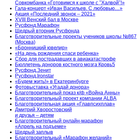
Совкомбанка «Готовимся к школе с "Халвой"!»
Гала-концерт «Иван Васильев. С любовью…»
Акция «Последний звонок – 2021»
XVIII Венский бал в Москве
Русфонд.Марафон
Щедрый вторник Русфонда
Благотворительные проекты учеников школы №867
(Москва)
«Бронницкий ювелир»
«На день рождения спаси ребенка»
Сбор для пострадавших в авиакатастрофе
Бюллетень доноров костного мозга Кровь5
Русфонд.Зенит
Русфонд.Ironstar
«Будем жить!» в Екатеринбурге
Фотовыставка «Угадай донора»
Благотворительный показ к/ф «Война Анны»
Благотворительный проект компании ALBA
Благотворительная акция «Главпсихплав»
Дмитрий Хворостовский
и друзья – детям
Благотворительный онлайн‑марафон
«Апрель на подъеме»
Щедрый заплыв
Благотворительный «Марафон желаний»