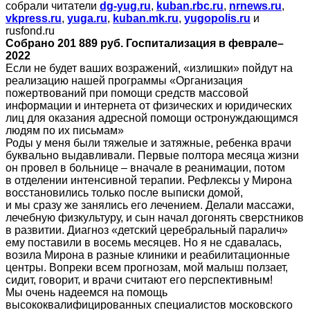
собрали читатели
dg-yug.ru
,
kuban.rbc.ru
,
nrnews.ru
,
vkpress.ru
,
yuga.ru
,
kuban.mk.ru
,
yugopolis.ru
и
rusfond.ru
Собрано 201 889 руб. Госпитализация в феврале–
2022
Если не будет ваших возражений, «излишки» пойдут на
реализацию нашей программы «Организация
пожертвований при помощи средств массовой
информации и интернета от физических и юридических
лиц для оказания адресной помощи остронуждающимся
людям по их письмам»
Роды у меня были тяжелые и затяжные, ребенка врачи
буквально выдавливали. Первые полтора месяца жизни
он провел в больнице – вначале в реанимации, потом
в отделении интенсивной терапии. Рефлексы у Мирона
восстановились только после выписки домой,
и мы сразу же занялись его лечением. Делали массажи,
лечебную физкультуру, и сын начал догонять сверстников
в развитии. Диагноз «детский церебральный паралич»
ему поставили в восемь месяцев. Но я не сдавалась,
возила Мирона в разные клиники и реабилитационные
центры. Вопреки всем прогнозам, мой малыш ползает,
сидит, говорит, и врачи считают его перспективным!
Мы очень надеемся на помощь
высококвалифицированных специалистов московского