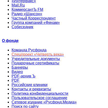
«Интерфакс»
Mail.Ru
КоммерсантЪ FM
Радио «Шансон»
Частный Корреспондент
Группа компаний «Финам»
Собеседник
О фонде
Команда Русфонда
Спецпроект «Четверть века»
Учредительные документы
Подарочные сертификаты
Баннеры
Видео
PDF-архив Ъ
PDF
Российские клиники
Контакты и реквизиты
Политика конфиденциальности
Пользовательское соглашение
Сетевое издание «Русфонд.Медиа»
Поиск по сайту