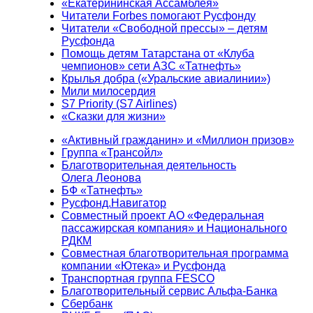
«Екатерининская Ассамблея»
Читатели Forbes помогают Русфонду
Читатели «Свободной прессы» – детям
Русфонда
Помощь детям Татарстана от «Клуба
чемпионов» сети АЗС «Татнефть»
Крылья добра («Уральские авиалинии»)
Мили милосердия
S7 Priority (S7 Airlines)
«Сказки для жизни»
«Активный гражданин» и «Миллион призов»
Группа «Трансойл»
Благотворительная деятельность
Олега Леонова
БФ «Татнефть»
Русфонд.Навигатор
Совместный проект АО «Федеральная
пассажирская компания» и Национального
РДКМ
Совместная благотворительная программа
компании «Ютека» и Русфонда
Транспортная группа FESCO
Благотворительный сервис Альфа-Банка
Сбербанк