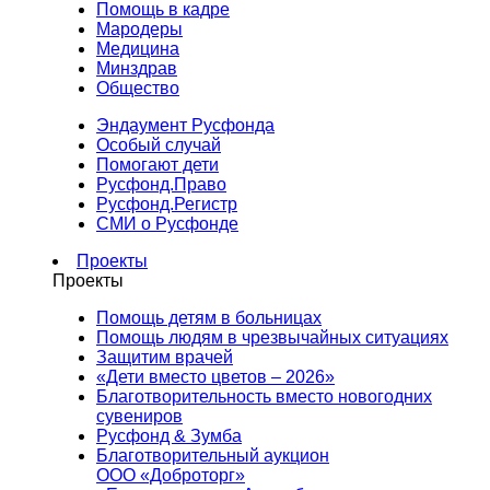
Помощь в кадре
Мародеры
Медицина
Минздрав
Общество
Эндаумент Русфонда
Особый случай
Помогают дети
Русфонд.Право
Русфонд.Регистр
СМИ о Русфонде
Проекты
Проекты
Помощь детям в больницах
Помощь людям в чрезвычайных ситуациях
Защитим врачей
«Дети вместо цветов – 2026»
Благотворительность вместо новогодних
сувениров
Русфонд & Зумба
Благотворительный аукцион
ООО «Доброторг»