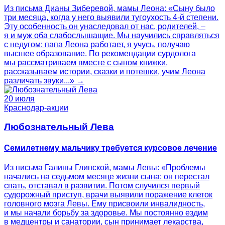
Из письма Дианы Зиберевой, мамы Леона: «Сыну было
три месяца, когда у него выявили тугоухость 4-й степени.
Эту особенность он унаследовал от нас, родителей, –
я и муж оба слабослышащие. Мы научились справляться
с недугом: папа Леона работает, я учусь, получаю
высшее образование. По рекомендации сурдолога
мы рассматриваем вместе с сыном книжки,
рассказываем истории, сказки и потешки, учим Леона
различать звуки...» →
20 июля
Краснодар-акции
Любознательный Лева
Семилетнему мальчику требуется курсовое лечение
Из письма Галины Глинской, мамы Левы: «Проблемы
начались на седьмом месяце жизни сына: он перестал
спать, отставал в развитии. Потом случился первый
судорожный приступ, врачи выявили поражение клеток
головного мозга Левы. Ему присвоили инвалидность,
и мы начали борьбу за здоровье. Мы постоянно ездим
в медцентры и санатории, сын принимает лекарства,