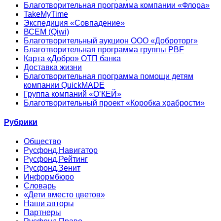
Благотворительная программа компании «Флора»
TakeMyTime
Экспедиция «Совпадение»
ВСЕМ (Qiwi)
Благотворительный аукцион ООО «Доброторг»
Благотворительная программа группы PBF
Карта «Добро» ОТП банка
Доставка жизни
Благотворительная программа помощи детям
компании QuickMADE
Группа компаний «О’КЕЙ»
Благотворительный проект «Коробка храбрости»
Рубрики
Общество
Русфонд.Навигатор
Русфонд.Рейтинг
Русфонд.Зенит
Информбюро
Словарь
«Дети вместо цветов»
Наши авторы
Партнеры