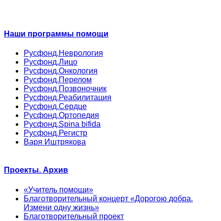
Наши программы помощи
Русфонд.Неврология
Русфонд.Лицо
Русфонд.Онкология
Русфонд.Перелом
Русфонд.Позвоночник
Русфонд.Реабилитация
Русфонд.Сердце
Русфонд.Ортопедия
Русфонд.Spina bifida
Русфонд.Регистр
Варя Иштрякова
Проекты. Архив
«Учитель помощи»
Благотворительный концерт «Дорогою добра.
Измени одну жизнь»
Благотворительный проект