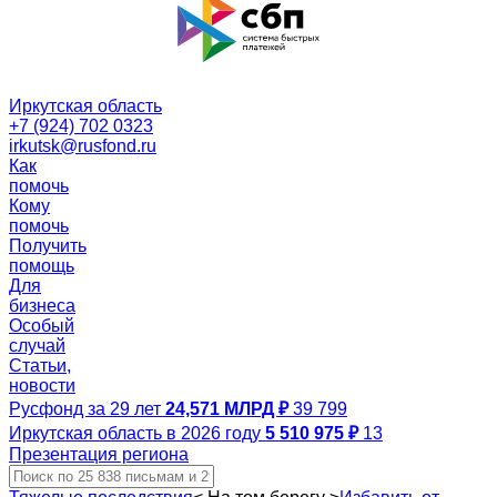
Иркутская область
+7 (924) 702 0323
irkutsk@rusfond.ru
Как
помочь
Кому
помочь
Получить
помощь
Для
бизнеса
Особый
случай
Статьи,
новости
Русфонд за 29 лет
24,571 МЛРД ₽
39 799
Иркутская область в 2026 году
5 510 975 ₽
13
Презентация региона