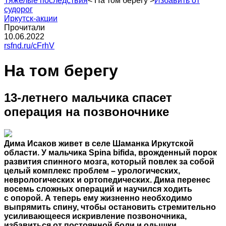
Тяжелые последствия
<
На том берегу
>
Избавить от
судорог
Иркутск-акции
Прочитали
10.06.2022
rsfnd.ru/cFrhV
На том берегу
13-летнего мальчика спасет
операция на позвоночнике
Дима Исаков живет в селе Шаманка Иркутской
области. У мальчика Spina bifida, врожденный порок
развития спинного мозга, который повлек за собой
целый комплекс проблем – урологических,
неврологических и ортопедических. Дима перенес
восемь сложных операций и научился ходить
с опорой. А теперь ему жизненно необходимо
выпрямить спину, чтобы остановить стремительно
усиливающееся искривление позвоночника,
избавиться от постоянной боли и одышки.