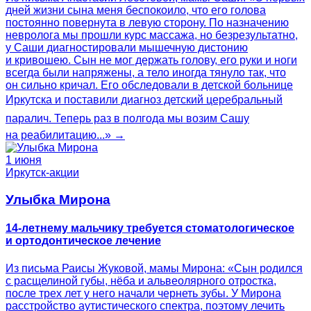
дней жизни сына меня беспокоило, что его голова
постоянно повернута в левую сторону. По назначению
невролога мы прошли курс массажа, но безрезультатно,
у Саши диагностировали мышечную дистонию
и кривошею. Сын не мог держать голову, его руки и ноги
всегда были напряжены, а тело иногда тянуло так, что
он сильно кричал. Его обследовали в детской больнице
Иркутска и поставили диагноз детский церебральный
паралич. Теперь раз в полгода мы возим Сашу
на реабилитацию...» →
1 июня
Иркутск-акции
Улыбка Мирона
14-летнему мальчику требуется стоматологическое
и ортодонтическое лечение
Из письма Раисы Жуковой, мамы Мирона: «Сын родился
с расщелиной губы, нёба и альвеолярного отростка,
после трех лет у него начали чернеть зубы. У Мирона
расстройство аутистического спектра, поэтому лечить