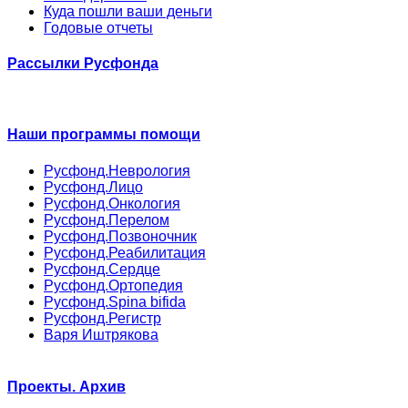
Куда пошли ваши деньги
Годовые отчеты
Рассылки Русфонда
Наши программы помощи
Русфонд.Неврология
Русфонд.Лицо
Русфонд.Онкология
Русфонд.Перелом
Русфонд.Позвоночник
Русфонд.Реабилитация
Русфонд.Сердце
Русфонд.Ортопедия
Русфонд.Spina bifida
Русфонд.Регистр
Варя Иштрякова
Проекты. Архив