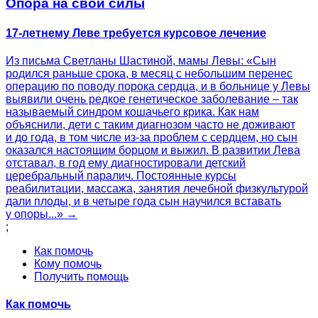
Опора на свои силы
17-летнему Леве требуется курсовое лечение
Из письма Светланы Шастиной, мамы Левы: «Сын
родился раньше срока, в месяц с небольшим перенес
операцию по поводу порока сердца, и в больнице у Левы
выявили очень редкое генетическое заболевание – так
называемый синдром кошачьего крика. Как нам
объяснили, дети с таким диагнозом часто не доживают
и до года, в том числе из-за проблем с сердцем, но сын
оказался настоящим борцом и выжил. В развитии Лева
отставал, в год ему диагностировали детский
церебральный паралич. Постоянные курсы
реабилитации, массажа, занятия лечебной физкультурой
дали плоды, и в четыре года сын научился вставать
у опоры...» →
;
Как помочь
Кому помочь
Получить помощь
Как помочь