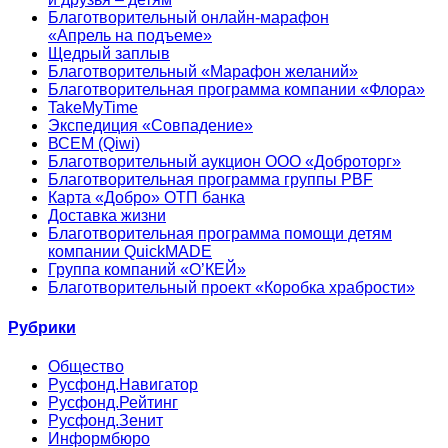
Благотворительный онлайн‑марафон
«Апрель на подъеме»
Щедрый заплыв
Благотворительный «Марафон желаний»
Благотворительная программа компании «Флора»
TakeMyTime
Экспедиция «Совпадение»
ВСЕМ (Qiwi)
Благотворительный аукцион ООО «Доброторг»
Благотворительная программа группы PBF
Карта «Добро» ОТП банка
Доставка жизни
Благотворительная программа помощи детям
компании QuickMADE
Группа компаний «О’КЕЙ»
Благотворительный проект «Коробка храбрости»
Рубрики
Общество
Русфонд.Навигатор
Русфонд.Рейтинг
Русфонд.Зенит
Информбюро