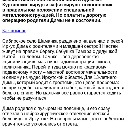
Курганские хирурги зафиксируют позвоночник
в правильном положении специальной
металлоконструкцией. Но оплатить дорогую
операцию родители Димы не в состоянии.
Как помочь
Сибирское село Шаманка разделено на две части рекой
Иркут. Дима с родителями и младшей сестрой Настей
живут на правом берегу, бабушка Тамара с дедушкой
Витей – на левом. Там же – вся деревенская
«цивилизация»: магазины, администрация, школа,
поликлиника. Перейти туда можно по красивому
подвесному мосту – местной достопримечательности
и одному из чудес Иркутской области. Для 13-летнего
Димы, который ходит с тростями, это целая проблема:
он при ходьбе заваливается набок, каждый шаг отдается
болью в спине. Но мальчик все равно старается ходить –
чтобы не разучиться.
Дима родился с пузырем на пояснице, и его сразу
отвезли в нейрохирургическое отделение детской
больницы в Иркутске. На вопросы мамы, что с ребенком,
врачи только уклонялись от ответа.