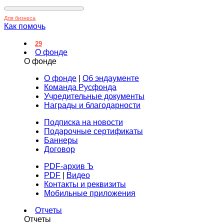
Для бизнеса
Как помочь
29
О фонде
О фонде
О фонде
|
Об эндаументе
Команда Русфонда
Учредительные документы
Награды и благодарности
Подписка на новости
Подарочные сертификаты
Баннеры
Договор
PDF-архив Ъ
PDF
|
Видео
Контакты и реквизиты
Мобильные приложения
Отчеты
Отчеты