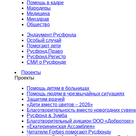
Помощь в кадре
Мародеры
Медицина
Минздрав
Общество
Эндаумент Русфонда
Особый случай
Помогают дети
Русфонд.Право
Русфонд.Регистр
СМИ о Русфонде
Проекты
Проекты
Помощь детям в больницах
Помощь людям в чрезвычайных ситуациях
Защитим врачей
«Дети вместо цветов – 2026»
Благотворительность вместо новогодних сувен
Русфонд & Зумба
Благотворительный аукцион ООО «Доброторг»
«Екатерининская Ассамблея»
Читатели Forbes помогают Русфонду