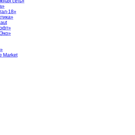
жная сеть»
а»
тал-18»
ктика»
aut
софт»
рЭко»
т»
e Market