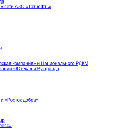
да
в» сети АЗС «Татнефть»
а
рская компания» и Национального РДКМ
пании «Ютека» и Русфонда
и «Росток добра»
up
ресс»