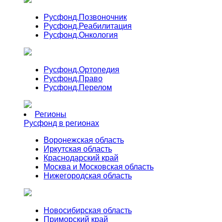
Русфонд.
Позвоночник
Русфонд.
Реабилитация
Русфонд.
Онкология
Русфонд.
Ортопедия
Русфонд.
Право
Русфонд.
Перелом
Регионы
Русфонд в регионах
Воронежская область
Иркутская область
Краснодарский край
Москва и Московская область
Нижегородская область
Новосибирская область
Приморский край