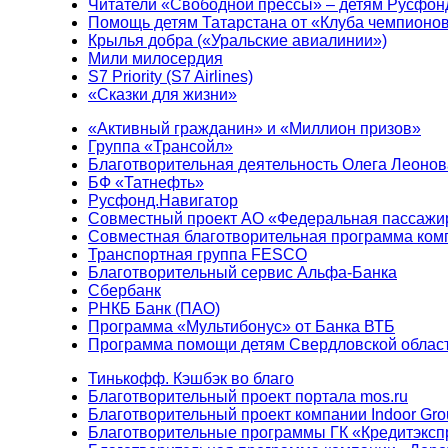
Читатели «Свободной прессы» – детям Русфон
Помощь детям Татарстана от «Клуба чемпионо
Крылья добра («Уральские авиалинии»)
Мили милосердия
S7 Priority (S7 Airlines)
«Сказки для жизни»
«Активный гражданин» и «Миллион призов»
Группа «Трансойл»
Благотворительная деятельность Олега Леонов
БФ «Татнефть»
Русфонд.Навигатор
Совместный проект АО «Федеральная пассажи
Совместная благотворительная программа ком
Транспортная группа FESCO
Благотворительный сервис Альфа-Банка
Сбербанк
РНКБ Банк (ПАО)
Программа «Мультибонус» от Банка ВТБ
Программа помощи детям Свердловской област
Тинькофф. Кэшбэк во благо
Благотворительный проект портала mos.ru
Благотворительный проект компании Indoor Gro
Благотворительные программы ГК «Кредитэксп