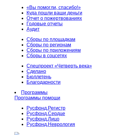
«Вы помогли, спасибо!»
Куда пошли ваши деньги
Отчет о пожертвованиях
Годовые отчеты
Аудит
Сборы по площадкам
Сборы по регионам
Сборы по приложениям
Сборы в соцсетях
Спецпроект «Четверть века»
Сделано
Бюллетень
Благодарности
Программы
Программы помощи
Русфонд.
Регистр
Русфонд.
Сердце
Русфонд.
Лицо
Русфонд.
Неврология