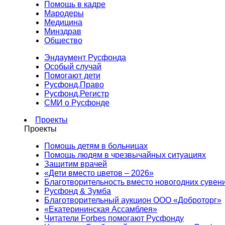
Помощь в кадре
Мародеры
Медицина
Минздрав
Общество
Эндаумент Русфонда
Особый случай
Помогают дети
Русфонд.Право
Русфонд.Регистр
СМИ о Русфонде
Проекты
Проекты
Помощь детям в больницах
Помощь людям в чрезвычайных ситуациях
Защитим врачей
«Дети вместо цветов – 2026»
Благотворительность вместо новогодних сувен
Русфонд & Зумба
Благотворительный аукцион ООО «Доброторг»
«Екатерининская Ассамблея»
Читатели Forbes помогают Русфонду