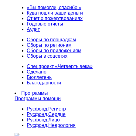
«Вы помогли, спасибо!»
Куда пошли ваши деньги
Отчет о пожертвованиях
Годовые отчеты
Аудит
Сборы по площадкам
Сборы по регионам
Сборы по приложениям
Сборы в соцсетях
Спецпроект «Четверть века»
Сделано
Бюллетень
Благодарности
Программы
Программы помощи
Русфонд.
Регистр
Русфонд.
Сердце
Русфонд.
Лицо
Русфонд.
Неврология