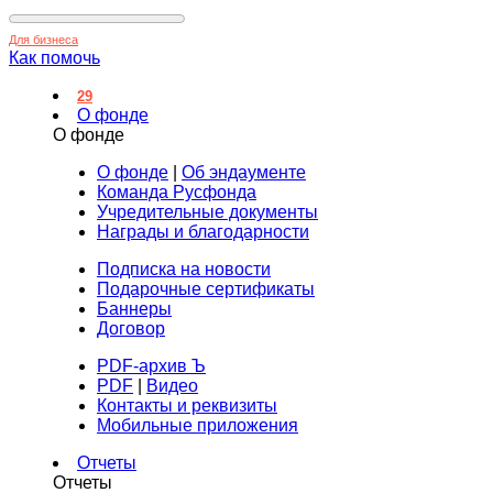
Для бизнеса
Как помочь
29
О фонде
О фонде
О фонде
|
Об эндаументе
Команда Русфонда
Учредительные документы
Награды и благодарности
Подписка на новости
Подарочные сертификаты
Баннеры
Договор
PDF-архив Ъ
PDF
|
Видео
Контакты и реквизиты
Мобильные приложения
Отчеты
Отчеты