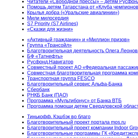
Читатели «Свободной прессы» – детям Русфон
Помощь детям Татарстана от «Клуба чемпионо
Крылья добра («Уральские авиалинии»)
Мили милосердия
S7 Priority (S7 Airlines)
«Сказки для жизни»
«Активный гражданин» и «Миллион призов»
Группа «Трансойл»
Благотворительная деятельность Олега Леонов
БФ «Татнефть»
Русфонд.Навигатор
Совместный проект АО «Федеральная пассажи
Совместная благотворительная программа ком
Транспортная группа FESCO
Благотворительный сервис Альфа-Банка
Сбербанк
РНКБ Банк (ПАО)
Программа «Мультибонус» от Банка ВТБ
Программа помощи детям Свердловской област
Тинькофф. Кэшбэк во благо
Благотворительный проект портала mos.ru
Благотворительный проект компании Indoor Gro
Благотворительные программы ГК «Кредитэксп