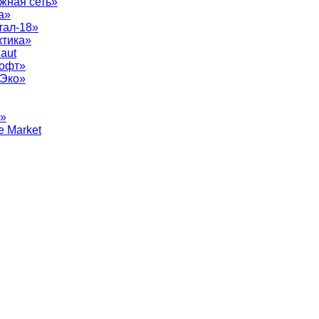
жная сеть»
а»
тал-18»
ктика»
aut
софт»
рЭко»
т»
e Market