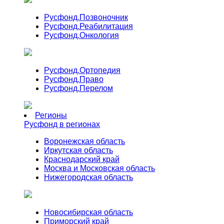
Русфонд.
Позвоночник
Русфонд.
Реабилитация
Русфонд.
Онкология
Русфонд.
Ортопедия
Русфонд.
Право
Русфонд.
Перелом
Регионы
Русфонд в регионах
Воронежская область
Иркутская область
Краснодарский край
Москва и Московская область
Нижегородская область
Новосибирская область
Приморский край