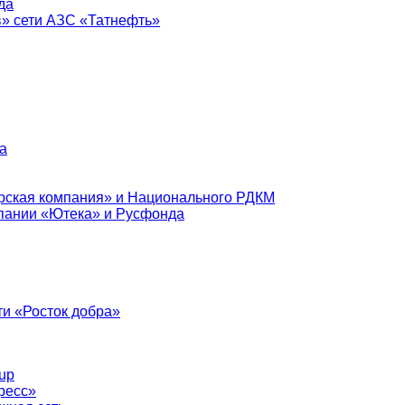
да
в» сети АЗС «Татнефть»
а
рская компания» и Национального РДКМ
пании «Ютека» и Русфонда
и «Росток добра»
up
ресс»