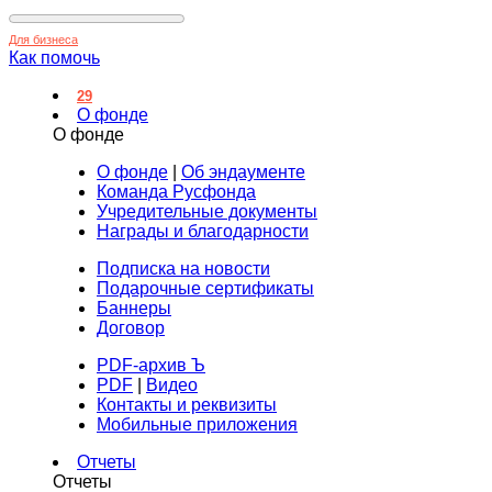
Для бизнеса
Как помочь
29
О фонде
О фонде
О фонде
|
Об эндаументе
Команда Русфонда
Учредительные документы
Награды и благодарности
Подписка на новости
Подарочные сертификаты
Баннеры
Договор
PDF-архив Ъ
PDF
|
Видео
Контакты и реквизиты
Мобильные приложения
Отчеты
Отчеты