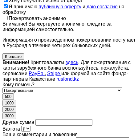
Хочу получать письма от фонда
Я принимаю
публичную оферту
и
даю согласие
на
обработку
Пожертвовать анонимно
Внимание! Вы жертвуете анонимно, следите за
информацией самостоятельно.
Информация о произведенном пожертвовании поступает
в Русфонд в течение четырех банковских дней.
К оплате
Внимание!
Криптовалюты
здесь
. Для пожертвования с
карты зарубежного банка воспользуйтесь, пожалуйста,
сервисами
PayPal
,
Stripe
или формой на сайте фонда-
партнера в Казахстане
rusfond.kz
Кому помочь?
500
1000
2000
3000
Другая сумма
Валюта
Ваши комментарии и пожелания