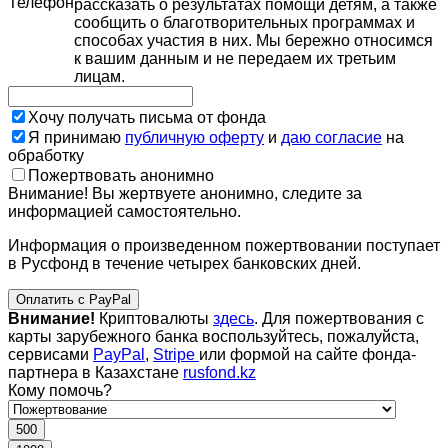
Телефон
рассказать о результатах помощи детям, а также
сообщить о благотворительных программах и
способах участия в них. Мы бережно относимся
к вашим данным и не передаем их третьим
лицам.
Хочу получать письма от фонда
Я принимаю
публичную оферту
и
даю согласие
на
обработку
Пожертвовать анонимно
Внимание! Вы жертвуете анонимно, следите за
информацией самостоятельно.
Информация о произведенном пожертвовании поступает
в Русфонд в течение четырех банковских дней.
Оплатить с PayPal
Внимание!
Криптовалюты
здесь
. Для пожертвования с
карты зарубежного банка воспользуйтесь, пожалуйста,
сервисами
PayPal
,
Stripe
или формой на сайте фонда-
партнера в Казахстане
rusfond.kz
Кому помочь?
500