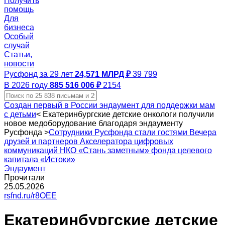
Получить
помощь
Для
бизнеса
Особый
случай
Статьи,
новости
Русфонд за 29 лет
24,571 МЛРД ₽
39 799
В 2026 году
885 516 006 ₽
2154
Создан первый в России эндаумент для поддержки мам
с детьми
<
Екатеринбургские детские онкологи получили
новое медоборудование благодаря эндаументу
Русфонда
>
Сотрудники Русфонда стали гостями Вечера
друзей и партнеров Акселератора цифровых
коммуникаций НКО «Стань заметным» фонда целевого
капитала «Истоки»
Эндаумент
Прочитали
25.05.2026
rsfnd.ru/r8OEE
Екатеринбургские детские