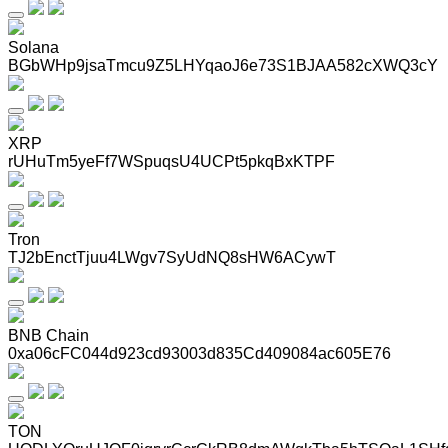
Solana
BGbWHp9jsaTmcu9Z5LHYqaoJ6e73S1BJAA582cXWQ3cY
XRP
rUHuTm5yeFf7WSpuqsU4UCPt5pkqBxKTPF
Tron
TJ2bEnctTjuu4LWgv7SyUdNQ8sHW6ACywT
BNB Chain
0xa06cFC044d923cd93003d835Cd409084ac605E76
TON