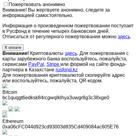
Пожертвовать анонимно
Внимание! Вы жертвуете анонимно, следите за
информацией самостоятельно.
Информация о произведенном пожертвовании поступает
в Русфонд в течение четырех банковских дней.
Отписаться от регулярного пожертвования можно
здесь
К оплате
Внимание!
Криптовалюты
здесь
. Для пожертвования с
карты зарубежного банка воспользуйтесь, пожалуйста,
сервисами
PayPal
,
Stripe
или формой на сайте фонда-
партнера в Казахстане
rusfond.kz
Для пожертвования криптовалютой скопируйте адрес
или воспользуйтесь, пожалуйста, QR-кодом
.
Bitcoin
bc1quqgt6edksk84rcgwqlklhya3uwgr8g3c38xge0
Ethereum
0xa06cFC044d923cd93003d835Cd409084ac605E76