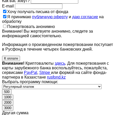
Как вас зовут?
E-mail
Хочу получать письма от фонда
Я принимаю
публичную оферту
и
даю согласие
на
обработку
Пожертвовать анонимно
Внимание! Вы жертвуете анонимно, следите за
информацией самостоятельно.
Информация о произведенном пожертвовании поступает
в Русфонд в течение четырех банковских дней.
К оплате
Внимание!
Криптовалюты
здесь
. Для пожертвования с
карты зарубежного банка воспользуйтесь, пожалуйста,
сервисами
PayPal
,
Stripe
или формой на сайте фонда-
партнера в Казахстане
rusfond.kz
Выбрать программу помощи:
500
1000
2000
3000
Другая сумма