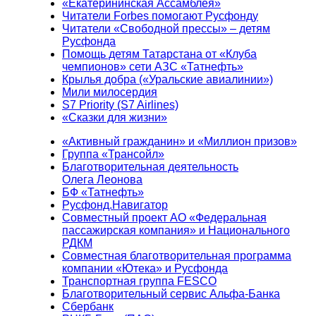
«Екатерининская Ассамблея»
Читатели Forbes помогают Русфонду
Читатели «Свободной прессы» – детям
Русфонда
Помощь детям Татарстана от «Клуба
чемпионов» сети АЗС «Татнефть»
Крылья добра («Уральские авиалинии»)
Мили милосердия
S7 Priority (S7 Airlines)
«Сказки для жизни»
«Активный гражданин» и «Миллион призов»
Группа «Трансойл»
Благотворительная деятельность
Олега Леонова
БФ «Татнефть»
Русфонд.Навигатор
Совместный проект АО «Федеральная
пассажирская компания» и Национального
РДКМ
Совместная благотворительная программа
компании «Ютека» и Русфонда
Транспортная группа FESCO
Благотворительный сервис Альфа-Банка
Сбербанк