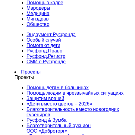
Помощь в кадре
Мародеры
Медицина
Минздрав
Общество
Эндаумент Русфонда
Особый случай
Помогают дети
Русфонд.Право
Русфонд.Регистр
СМИ о Русфонде
Проекты
Проекты
Помощь детям в больницах
Помощь людям в чрезвычайных ситуациях
Защитим врачей
«Дети вместо цветов – 2026»
Благотворительность вместо новогодних
сувениров
Русфонд & Зумба
Благотворительный аукцион
ООО «Доброторг»