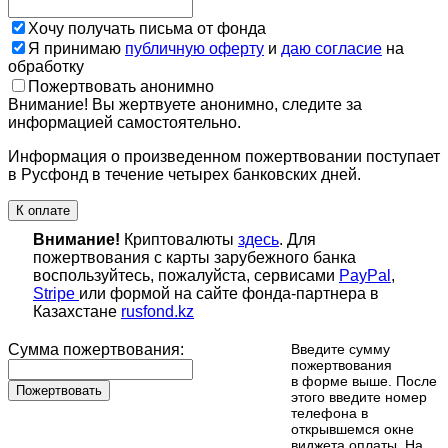
Хочу получать письма от фонда
Я принимаю
публичную оферту
и
даю согласие
на
обработку
Пожертвовать анонимно
Внимание! Вы жертвуете анонимно, следите за
информацией самостоятельно.
Информация о произведенном пожертвовании поступает
в Русфонд в течение четырех банковских дней.
К оплате
Внимание!
Криптовалюты
здесь
. Для
пожертвования с карты зарубежного банка
воспользуйтесь, пожалуйста, сервисами
PayPal
,
Stripe
или формой на сайте фонда-партнера в
Казахстане
rusfond.kz
Сумма пожертвования:
Введите сумму
пожертвования
в форме выше. После
Пожертвовать
этого введите номер
телефона в
открывшемся окне
виджета оплаты. На