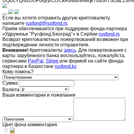
UQDLYQruUJOF0iqryrCcrCkRB8dmAWqkTba5hTSOaL1SHf
Если вы хотите отправить другую криптовалюту,
напишите
rusfond@rusfond.rs
.
Приём обеспечивается при поддержке фонда-партнера
«Удружење "Русфонд Београд"» в Сербии
rusfond.rs
Возврат криптовалютных пожертвований возможен при
подтверждении личности отправителя.
Внимание!
Криптовалюты
здесь
. Для пожертвования с
карты зарубежного банка воспользуйтесь, пожалуйста,
сервисами
PayPal
,
Stripe
или формой на сайте фонда-
партнера в Казахстане
rusfond.kz
Кому помочь?
Сумма
Валюта
Ваши комментарии и пожелания
Цвет фона комментария