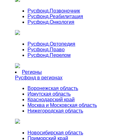
Русфонд.
Позвоночник
Русфонд.
Реабилитация
Русфонд.
Онкология
Русфонд.
Ортопедия
Русфонд.
Право
Русфонд.
Перелом
Регионы
Русфонд в регионах
Воронежская область
Иркутская область
Краснодарский край
Москва и Московская область
Нижегородская область
Новосибирская область
Приморский край