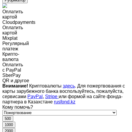
Рубрикатор
Оплатить
картой
Cloudpayments
Оплатить
картой
Mixplat
Регулярный
платеж
Крипто-
валюта
Оплатить
c PayPal
SberPay
QR и другое
Внимание!
Криптовалюты
здесь
. Для пожертвования с
карты зарубежного банка воспользуйтесь, пожалуйста,
сервисами
PayPal
,
Stripe
или формой на сайте фонда-
партнера в Казахстане
rusfond.kz
Кому помочь?
500
1000
2000