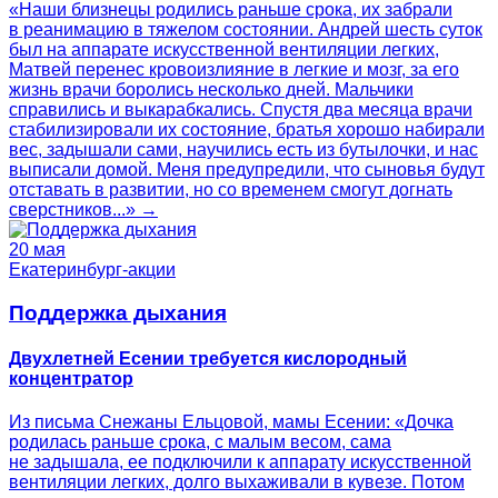
«Наши близнецы родились раньше срока, их забрали
в реанимацию в тяжелом состоянии. Андрей шесть суток
был на аппарате искусственной вентиляции легких,
Матвей перенес кровоизлияние в легкие и мозг, за его
жизнь врачи боролись несколько дней. Мальчики
справились и выкарабкались. Спустя два месяца врачи
стабилизировали их состояние, братья хорошо набирали
вес, задышали сами, научились есть из бутылочки, и нас
выписали домой. Меня предупредили, что сыновья будут
отставать в развитии, но со временем смогут догнать
сверстников...» →
20 мая
Екатеринбург-акции
Поддержка дыхания
Двухлетней Есении требуется кислородный
концентратор
Из письма Снежаны Ельцовой, мамы Есении: «Дочка
родилась раньше срока, с малым весом, сама
не задышала, ее подключили к аппарату искусственной
вентиляции легких, долго выхаживали в кувезе. Потом