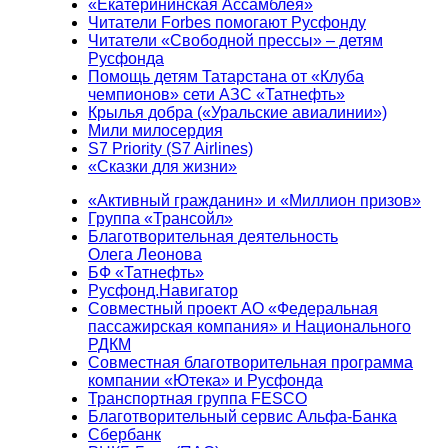
«Екатерининская Ассамблея»
Читатели Forbes помогают Русфонду
Читатели «Свободной прессы» – детям
Русфонда
Помощь детям Татарстана от «Клуба
чемпионов» сети АЗС «Татнефть»
Крылья добра («Уральские авиалинии»)
Мили милосердия
S7 Priority (S7 Airlines)
«Сказки для жизни»
«Активный гражданин» и «Миллион призов»
Группа «Трансойл»
Благотворительная деятельность
Олега Леонова
БФ «Татнефть»
Русфонд.Навигатор
Совместный проект АО «Федеральная
пассажирская компания» и Национального
РДКМ
Совместная благотворительная программа
компании «Ютека» и Русфонда
Транспортная группа FESCO
Благотворительный сервис Альфа-Банка
Сбербанк