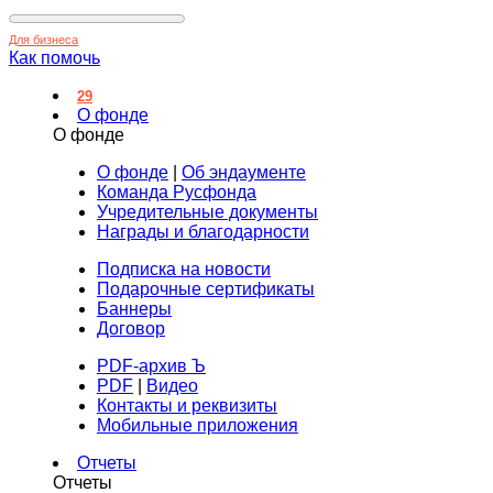
Для бизнеса
Как помочь
29
О фонде
О фонде
О фонде
|
Об эндаументе
Команда Русфонда
Учредительные документы
Награды и благодарности
Подписка на новости
Подарочные сертификаты
Баннеры
Договор
PDF-архив Ъ
PDF
|
Видео
Контакты и реквизиты
Мобильные приложения
Отчеты
Отчеты