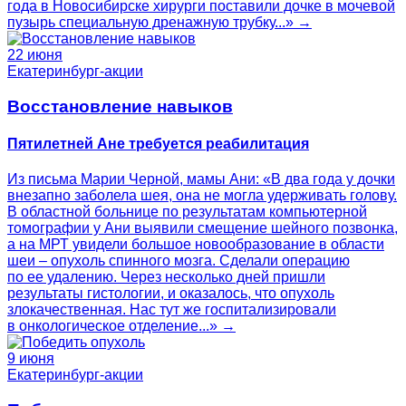
года в Новосибирске хирурги поставили дочке в мочевой
пузырь специальную дренажную трубку...» →
22 июня
Екатеринбург-акции
Восстановление навыков
Пятилетней Ане требуется реабилитация
Из письма Марии Черной, мамы Ани: «В два года у дочки
внезапно заболела шея, она не могла удерживать голову.
В областной больнице по результатам компьютерной
томографии у Ани выявили смещение шейного позвонка,
а на МРТ увидели большое новообразование в области
шеи – опухоль спинного мозга. Сделали операцию
по ее удалению. Через несколько дней пришли
результаты гистологии, и оказалось, что опухоль
злокачественная. Нас тут же госпитализировали
в онкологическое отделение...» →
9 июня
Екатеринбург-акции