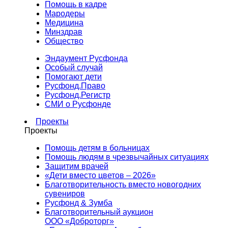
Помощь в кадре
Мародеры
Медицина
Минздрав
Общество
Эндаумент Русфонда
Особый случай
Помогают дети
Русфонд.Право
Русфонд.Регистр
СМИ о Русфонде
Проекты
Проекты
Помощь детям в больницах
Помощь людям в чрезвычайных ситуациях
Защитим врачей
«Дети вместо цветов – 2026»
Благотворительность вместо новогодних
сувениров
Русфонд & Зумба
Благотворительный аукцион
ООО «Доброторг»