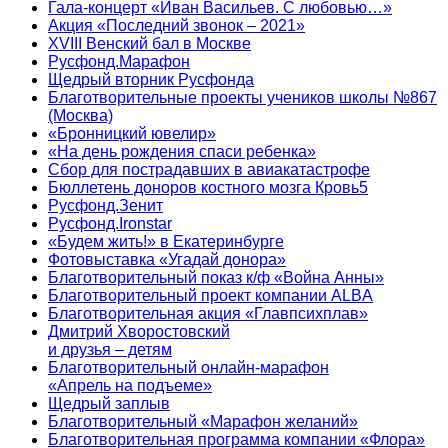
Гала-концерт «Иван Васильев. С любовью…»
Акция «Последний звонок – 2021»
XVIII Венский бал в Москве
Русфонд.Марафон
Щедрый вторник Русфонда
Благотворительные проекты учеников школы №867
(Москва)
«Бронницкий ювелир»
«На день рождения спаси ребенка»
Сбор для пострадавших в авиакатастрофе
Бюллетень доноров костного мозга Кровь5
Русфонд.Зенит
Русфонд.Ironstar
«Будем жить!» в Екатеринбурге
Фотовыставка «Угадай донора»
Благотворительный показ к/ф «Война Анны»
Благотворительный проект компании ALBA
Благотворительная акция «Главпсихплав»
Дмитрий Хворостовский
и друзья – детям
Благотворительный онлайн‑марафон
«Апрель на подъеме»
Щедрый заплыв
Благотворительный «Марафон желаний»
Благотворительная программа компании «Флора»