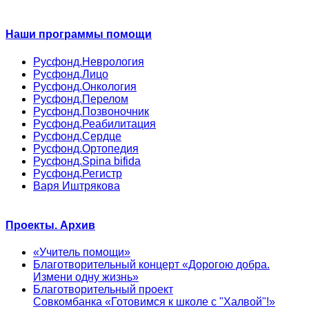
Наши программы помощи
Русфонд.Неврология
Русфонд.Лицо
Русфонд.Онкология
Русфонд.Перелом
Русфонд.Позвоночник
Русфонд.Реабилитация
Русфонд.Сердце
Русфонд.Ортопедия
Русфонд.Spina bifida
Русфонд.Регистр
Варя Иштрякова
Проекты. Архив
«Учитель помощи»
Благотворительный концерт «Дорогою добра.
Измени одну жизнь»
Благотворительный проект
Совкомбанка «Готовимся к школе с "Халвой"!»