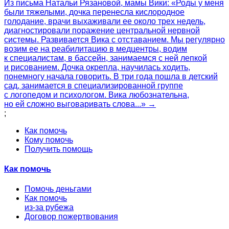
Из письма Натальи Рязановой, мамы Вики: «Роды у меня
были тяжелыми, дочка перенесла кислородное
голодание, врачи выхаживали ее около трех недель,
диагностировали поражение центральной нервной
системы. Развивается Вика с отставанием. Мы регулярно
возим ее на реабилитацию в медцентры, водим
к специалистам, в бассейн, занимаемся с ней лепкой
и рисованием. Дочка окрепла, научилась ходить,
понемногу начала говорить. В три года пошла в детский
сад, занимается в специализированной группе
с логопедом и психологом. Вика любознательна,
но ей сложно выговаривать слова...» →
;
Как помочь
Кому помочь
Получить помощь
Как помочь
Помочь деньгами
Как помочь
из-за рубежа
Договор пожертвования