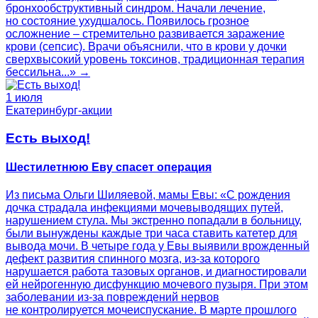
бронхообструктивный синдром. Начали лечение,
но состояние ухудшалось. Появилось грозное
осложнение – стремительно развивается заражение
крови (сепсис). Врачи объяснили, что в крови у дочки
сверхвысокий уровень токсинов, традиционная терапия
бессильна...» →
1 июля
Екатеринбург-акции
Есть выход!
Шестилетнюю Еву спасет операция
Из письма Ольги Шиляевой, мамы Евы: «С рождения
дочка страдала инфекциями мочевыводящих путей,
нарушением стула. Мы экстренно попадали в больницу,
были вынуждены каждые три часа ставить катетер для
вывода мочи. В четыре года у Евы выявили врожденный
дефект развития спинного мозга, из-за которого
нарушается работа тазовых органов, и диагностировали
ей нейрогенную дисфункцию мочевого пузыря. При этом
заболевании из-за повреждений нервов
не контролируется мочеиспускание. В марте прошлого