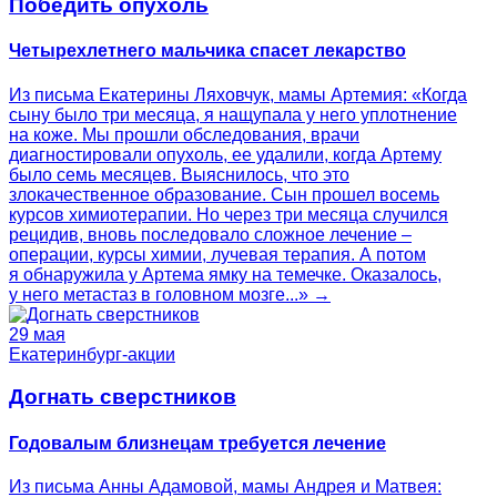
Победить опухоль
Четырехлетнего мальчика спасет лекарство
Из письма Екатерины Ляховчук, мамы Артемия: «Когда
сыну было три месяца, я нащупала у него уплотнение
на коже. Мы прошли обследования, врачи
диагностировали опухоль, ее удалили, когда Артему
было семь месяцев. Выяснилось, что это
злокачественное образование. Сын прошел восемь
курсов химиотерапии. Но через три месяца случился
рецидив, вновь последовало сложное лечение –
операции, курсы химии, лучевая терапия. А потом
я обнаружила у Артема ямку на темечке. Оказалось,
у него метастаз в головном мозге...» →
29 мая
Екатеринбург-акции
Догнать сверстников
Годовалым близнецам требуется лечение
Из письма Анны Адамовой, мамы Андрея и Матвея: