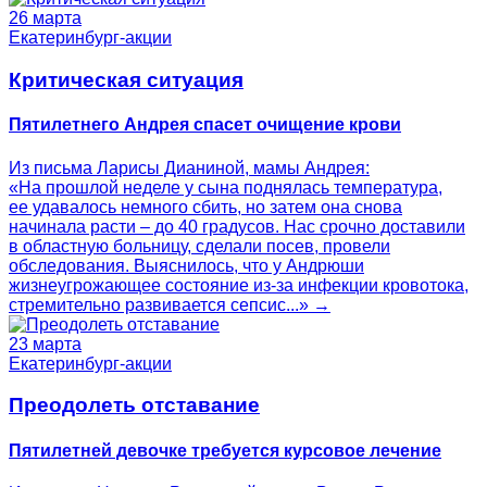
26 марта
Екатеринбург-акции
Критическая ситуация
Пятилетнего Андрея спасет очищение крови
Из письма Ларисы Дианиной, мамы Андрея:
«На прошлой неделе у сына поднялась температура,
ее удавалось немного сбить, но затем она снова
начинала расти – до 40 градусов. Нас срочно доставили
в областную больницу, сделали посев, провели
обследования. Выяснилось, что у Андрюши
жизнеугрожающее состояние из-за инфекции кровотока,
стремительно развивается сепсис...» →
23 марта
Екатеринбург-акции
Преодолеть отставание
Пятилетней девочке требуется курсовое лечение