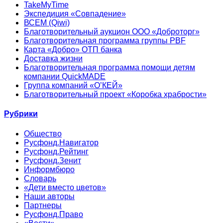
TakeMyTime
Экспедиция «Совпадение»
ВСЕМ (Qiwi)
Благотворительный аукцион ООО «Доброторг»
Благотворительная программа группы PBF
Карта «Добро» ОТП банка
Доставка жизни
Благотворительная программа помощи детям
компании QuickMADE
Группа компаний «О’КЕЙ»
Благотворительный проект «Коробка храбрости»
Рубрики
Общество
Русфонд.Навигатор
Русфонд.Рейтинг
Русфонд.Зенит
Информбюро
Словарь
«Дети вместо цветов»
Наши авторы
Партнеры
Русфонд.Право