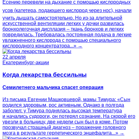
Есению перевели на дыхание с помощью кислородных
усов (катетера, подающего кислород через нос), начали
учить дышать самостоятельно. Но из-за длительной
искусственной вентиляции легких у дочки развилась
бронхолегочная дисплазия – ткань бронхов и легких
повредилась. Требовалась постоянная подача в легкие
увлажненного кислорода с помощью специального
кислородного концентратора...» →
22 апреля
Екатеринбург-акции
Когда лекарства бессильны
Семилетнего мальчика спасет операция
Из письма Евгении Машковцевой, мамы Тимура: «Сын
родился здоровым, рос активным. Однако в полгода
заболел: у Тимура поднялась высокая температура
и начались судороги, он потерял сознание. На скорой его
увезли в больницу, две недели сын был в коме. Потом
прозвучал страшный диагноз – поражение головного
мозга в результате герпетического энцефалита...» →