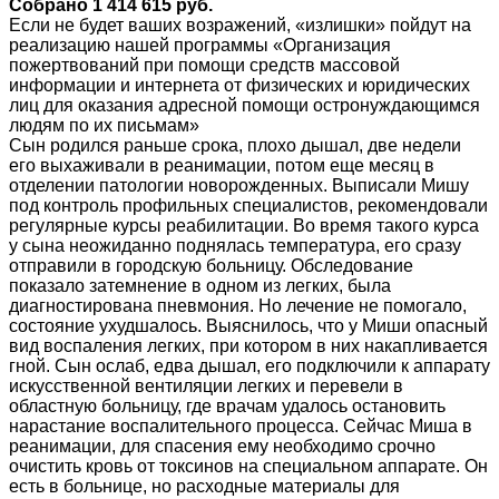
Собрано 1 414 615 руб.
Если не будет ваших возражений, «излишки» пойдут на
реализацию нашей программы «Организация
пожертвований при помощи средств массовой
информации и интернета от физических и юридических
лиц для оказания адресной помощи остронуждающимся
людям по их письмам»
Сын родился раньше срока, плохо дышал, две недели
его выхаживали в реанимации, потом еще месяц в
отделении патологии новорожденных. Выписали Мишу
под контроль профильных специалистов, рекомендовали
регулярные курсы реабилитации. Во время такого курса
у сына неожиданно поднялась температура, его сразу
отправили в городскую больницу. Обследование
показало затемнение в одном из легких, была
диагностирована пневмония. Но лечение не помогало,
состояние ухудшалось. Выяснилось, что у Миши опасный
вид воспаления легких, при котором в них накапливается
гной. Сын ослаб, едва дышал, его подключили к аппарату
искусственной вентиляции легких и перевели в
областную больницу, где врачам удалось остановить
нарастание воспалительного процесса. Сейчас Миша в
реанимации, для спасения ему необходимо срочно
очистить кровь от токсинов на специальном аппарате. Он
есть в больнице, но расходные материалы для