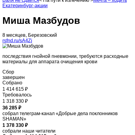
Валя не сдается
<
На пути к излечению
>
Мечта – ходить
Екатеринбург-акции
Миша Мазбудов
8 месяцев, Березовский
rsfnd.ru/sA4Zj
последствия гнойной пневмонии, требуются расходные
материалы для аппарата очищения крови
Сбор
завершен
Собрано
1 414 615 ₽
Требовалось
1 318 330 ₽
36 285 ₽
собрал телеграм-канал «Добрые дела поклонников
SHAMAN»
1 378 330 ₽
собрали наши читатели