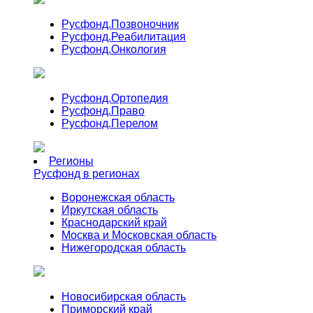
Русфонд.
Позвоночник
Русфонд.
Реабилитация
Русфонд.
Онкология
Русфонд.
Ортопедия
Русфонд.
Право
Русфонд.
Перелом
Регионы
Русфонд в регионах
Воронежская область
Иркутская область
Краснодарский край
Москва и Московская область
Нижегородская область
Новосибирская область
Приморский край