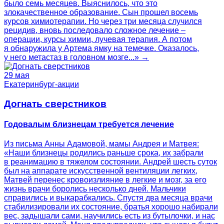
было семь месяцев. Выяснилось, что это
злокачественное образование. Сын прошел восемь
курсов химиотерапии. Но через три месяца случился
рецидив, вновь последовало сложное лечение –
операции, курсы химии, лучевая терапия. А потом
я обнаружила у Артема ямку на темечке. Оказалось,
у него метастаз в головном мозге...» →
29 мая
Екатеринбург-акции
Догнать сверстников
Годовалым близнецам требуется лечение
Из письма Анны Адамовой, мамы Андрея и Матвея:
«Наши близнецы родились раньше срока, их забрали
в реанимацию в тяжелом состоянии. Андрей шесть суток
был на аппарате искусственной вентиляции легких,
Матвей перенес кровоизлияние в легкие и мозг, за его
жизнь врачи боролись несколько дней. Мальчики
справились и выкарабкались. Спустя два месяца врачи
стабилизировали их состояние, братья хорошо набирали
вес, задышали сами, научились есть из бутылочки, и нас