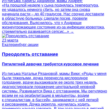
Из письма Ларисы Дианиной, мамы Андрея:
«На прошлой неделе у сына поднялась температура,
ее удавалось немного сбить, но затем она снова
начинала расти – до 40 градусов. Нас срочно доставили
в областную больницу, сделали посев, провели
обследования. Выяснилось, что у Андрюши
жизнеугрожающее состояние из-за инфекции кровотока,
стремительно развивается сепсис...» →
23 марта
Екатеринбург-акции
Преодолеть отставание
Пятилетней девочке требуется курсовое лечение
Из письма Натальи Рязановой, мамы Вики: «Роды у меня
были тяжелыми, дочка перенесла кислородное
голодание, врачи выхаживали ее около трех недель,
диагностировали поражение центральной нервной
системы. Развивается Вика с отставанием. Мы регулярно
возим ее на реабилитацию в медцентры, водим
к специалистам, в бассейн, занимаемся с ней лепкой
и рисованием. Дочка окрепла, научилась ходить,
понемногу начала говорить. В три года пошла в детский