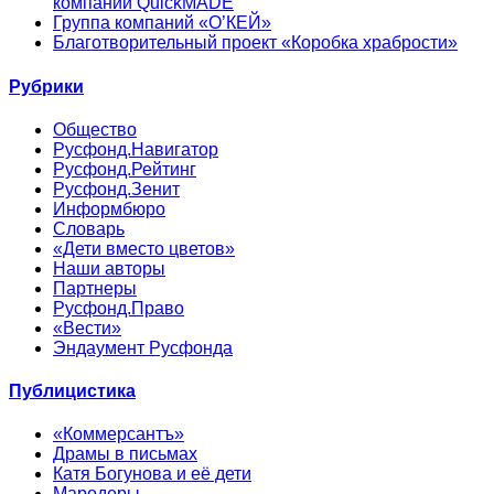
компании QuickMADE
Группа компаний «О’КЕЙ»
Благотворительный проект «Коробка храбрости»
Рубрики
Общество
Русфонд.Навигатор
Русфонд.Рейтинг
Русфонд.Зенит
Информбюро
Словарь
«Дети вместо цветов»
Наши авторы
Партнеры
Русфонд.Право
«Вести»
Эндаумент Русфонда
Публицистика
«Коммерсантъ»
Драмы в письмах
Катя Богунова и её дети
Мародеры