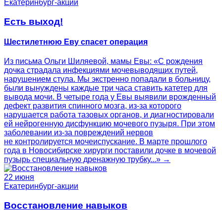
Екатеринбург-акции
Есть выход!
Шестилетнюю Еву спасет операция
Из письма Ольги Шиляевой, мамы Евы: «С рождения
дочка страдала инфекциями мочевыводящих путей,
нарушением стула. Мы экстренно попадали в больницу,
были вынуждены каждые три часа ставить катетер для
вывода мочи. В четыре года у Евы выявили врожденный
дефект развития спинного мозга, из-за которого
нарушается работа тазовых органов, и диагностировали
ей нейрогенную дисфункцию мочевого пузыря. При этом
заболевании из-за повреждений нервов
не контролируется мочеиспускание. В марте прошлого
года в Новосибирске хирурги поставили дочке в мочевой
пузырь специальную дренажную трубку...» →
22 июня
Екатеринбург-акции
Восстановление навыков