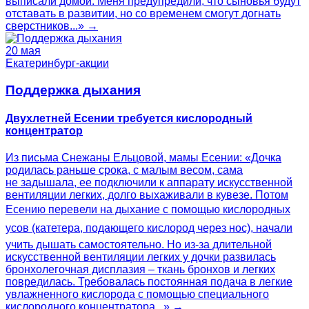
выписали домой. Меня предупредили, что сыновья будут
отставать в развитии, но со временем смогут догнать
сверстников...» →
20 мая
Екатеринбург-акции
Поддержка дыхания
Двухлетней Есении требуется кислородный
концентратор
Из письма Снежаны Ельцовой, мамы Есении: «Дочка
родилась раньше срока, с малым весом, сама
не задышала, ее подключили к аппарату искусственной
вентиляции легких, долго выхаживали в кувезе. Потом
Есению перевели на дыхание с помощью кислородных
усов (катетера, подающего кислород через нос), начали
учить дышать самостоятельно. Но из-за длительной
искусственной вентиляции легких у дочки развилась
бронхолегочная дисплазия – ткань бронхов и легких
повредилась. Требовалась постоянная подача в легкие
увлажненного кислорода с помощью специального
кислородного концентратора...» →