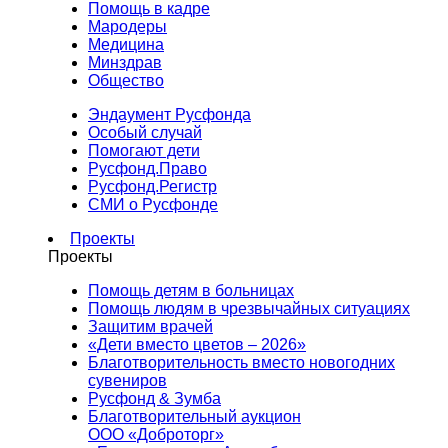
Помощь в кадре
Мародеры
Медицина
Минздрав
Общество
Эндаумент Русфонда
Особый случай
Помогают дети
Русфонд.Право
Русфонд.Регистр
СМИ о Русфонде
Проекты
Проекты
Помощь детям в больницах
Помощь людям в чрезвычайных ситуациях
Защитим врачей
«Дети вместо цветов – 2026»
Благотворительность вместо новогодних
сувениров
Русфонд & Зумба
Благотворительный аукцион
ООО «Доброторг»