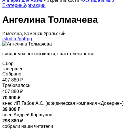
Аппарат для жизни
<
Укрепить кости
>
Услышать мир
Екатеринбург-акции
Ангелина Толмачева
2 месяца, Каменск-Уральский
rsfnd.ru/p5Fpg
синдром короткой кишки, спасет лекарство
Сбор
завершен
Собрано
407 880 ₽
Требовалось
407 880 ₽
70 000 ₽
внес ИП Габов А.С. (юридическая компания «Доверие»)
39 000 ₽
внес Андрей Коршунов
298 880 ₽
собрали наши читатели