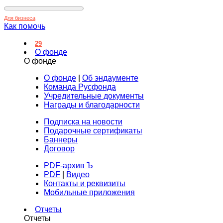
Для бизнеса
Как помочь
29
О фонде
О фонде
О фонде
|
Об эндаументе
Команда Русфонда
Учредительные документы
Награды и благодарности
Подписка на новости
Подарочные сертификаты
Баннеры
Договор
PDF-архив Ъ
PDF
|
Видео
Контакты и реквизиты
Мобильные приложения
Отчеты
Отчеты