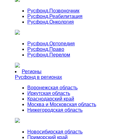
Русфонд.
Позвоночник
Русфонд.
Реабилитация
Русфонд.
Онкология
Русфонд.
Ортопедия
Русфонд.
Право
Русфонд.
Перелом
Регионы
Русфонд в регионах
Воронежская область
Иркутская область
Краснодарский край
Москва и Московская область
Нижегородская область
Новосибирская область
Приморский край