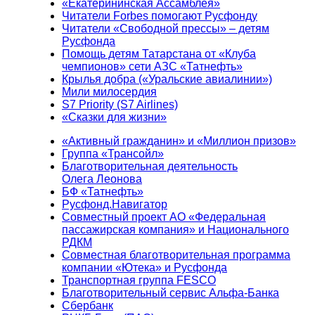
«Екатерининская Ассамблея»
Читатели Forbes помогают Русфонду
Читатели «Свободной прессы» – детям
Русфонда
Помощь детям Татарстана от «Клуба
чемпионов» сети АЗС «Татнефть»
Крылья добра («Уральские авиалинии»)
Мили милосердия
S7 Priority (S7 Airlines)
«Сказки для жизни»
«Активный гражданин» и «Миллион призов»
Группа «Трансойл»
Благотворительная деятельность
Олега Леонова
БФ «Татнефть»
Русфонд.Навигатор
Совместный проект АО «Федеральная
пассажирская компания» и Национального
РДКМ
Совместная благотворительная программа
компании «Ютека» и Русфонда
Транспортная группа FESCO
Благотворительный сервис Альфа-Банка
Сбербанк