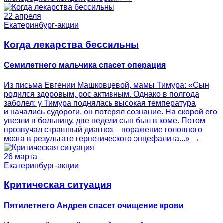
22 апреля
Екатеринбург-акции
Когда лекарства бессильны
Семилетнего мальчика спасет операция
Из письма Евгении Машковцевой, мамы Тимура: «Сын
родился здоровым, рос активным. Однако в полгода
заболел: у Тимура поднялась высокая температура
и начались судороги, он потерял сознание. На скорой его
увезли в больницу, две недели сын был в коме. Потом
прозвучал страшный диагноз – поражение головного
мозга в результате герпетического энцефалита...» →
26 марта
Екатеринбург-акции
Критическая ситуация
Пятилетнего Андрея спасет очищение крови