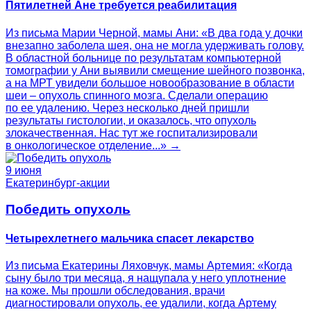
Пятилетней Ане требуется реабилитация
Из письма Марии Черной, мамы Ани: «В два года у дочки
внезапно заболела шея, она не могла удерживать голову.
В областной больнице по результатам компьютерной
томографии у Ани выявили смещение шейного позвонка,
а на МРТ увидели большое новообразование в области
шеи – опухоль спинного мозга. Сделали операцию
по ее удалению. Через несколько дней пришли
результаты гистологии, и оказалось, что опухоль
злокачественная. Нас тут же госпитализировали
в онкологическое отделение...» →
9 июня
Екатеринбург-акции
Победить опухоль
Четырехлетнего мальчика спасет лекарство
Из письма Екатерины Ляховчук, мамы Артемия: «Когда
сыну было три месяца, я нащупала у него уплотнение
на коже. Мы прошли обследования, врачи
диагностировали опухоль, ее удалили, когда Артему