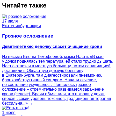
Читайте также
17 июля
Екатеринбург-акции
Грозное осложнение
Девятилетнюю девочку спасет очищение крови
Из письма Елены Тимофеевой, мамы Насти: «В мае
у дочки поднялась температура, ей стало трудно дышать.
Настю отвезли в местную больницу, потом санавиацией
доставили в Областную детскую больницу
в Екатеринбурге, там диагностировали пневмонию,
бронхообструктивный синдром. Начали лечение,
но состояние ухудшалось. Появилось грозное
осложнение – стремительно развивается заражение
крови (сепсис). Врачи объяснили, что в крови у дочки
сверхвысокий уровень токсинов, традиционная терапия
бессильна...» →
1 июля