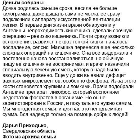
Деньги собраны.
Дочка родилась раньше срока, весила не больше
килограмма, даже дышать сама не могла, ее сразу
подключили к аппарату искусственной вентиляции
легких. В первые дни жизни врачи обнаружили у
Ангелины непроходимость кишечника, сделали срочную
операцию – ревизию кишечника. Почти сразу возникли
осложнения: развился некроз тонкой кишки, началось
воспаление, сепсис. Малышка перенесла еще несколько
сложных операций на кишечнике. Она все выдержала и
постепенно начала восстанавливаться, но обычную
пищу ее кишечник не воспринимал, и врачи назначили
специальную лечебную смесь, которую надо было
вводить внутривенно. Еще у дочки выявили дефицит
важных микроэлементов, особенно фосфора. Из-за этого
кости становятся хрупкими и ломкими. Врачи подобрали
Ангелине препарат гликофос, который восполняет
недостаток фосфатов в организме. Но он не
зарегистрирован в России, и покупать его нужно самим.
Мы многодетная семья, и для нас это неподъемная
сумма. Вся надежда только на помощь добрых людей!
Дарья Приходько,
Свердловская область
Фото
из архива семьи