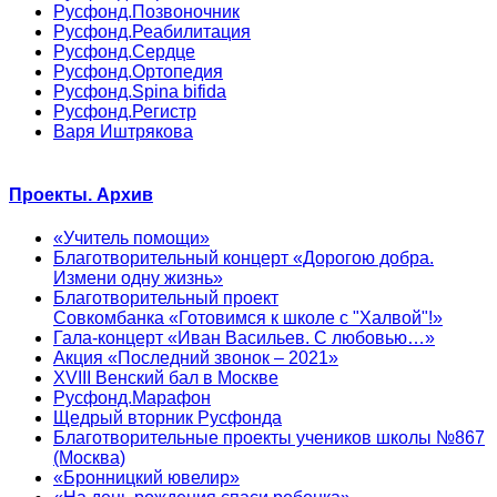
Русфонд.Позвоночник
Русфонд.Реабилитация
Русфонд.Сердце
Русфонд.Ортопедия
Русфонд.Spina bifida
Русфонд.Регистр
Варя Иштрякова
Проекты. Архив
«Учитель помощи»
Благотворительный концерт «Дорогою добра.
Измени одну жизнь»
Благотворительный проект
Совкомбанка «Готовимся к школе с "Халвой"!»
Гала-концерт «Иван Васильев. С любовью…»
Акция «Последний звонок – 2021»
XVIII Венский бал в Москве
Русфонд.Марафон
Щедрый вторник Русфонда
Благотворительные проекты учеников школы №867
(Москва)
«Бронницкий ювелир»