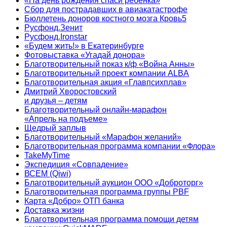
«На день рождения спаси ребенка»
Сбор для пострадавших в авиакатастрофе
Бюллетень доноров костного мозга Кровь5
Русфонд.Зенит
Русфонд.Ironstar
«Будем жить!» в Екатеринбурге
Фотовыставка «Угадай донора»
Благотворительный показ к/ф «Война Анны»
Благотворительный проект компании ALBA
Благотворительная акция «Главпсихплав»
Дмитрий Хворостовский
и друзья – детям
Благотворительный онлайн‑марафон
«Апрель на подъеме»
Щедрый заплыв
Благотворительный «Марафон желаний»
Благотворительная программа компании «Флора»
TakeMyTime
Экспедиция «Совпадение»
ВСЕМ (Qiwi)
Благотворительный аукцион ООО «Доброторг»
Благотворительная программа группы PBF
Карта «Добро» ОТП банка
Доставка жизни
Благотворительная программа помощи детям