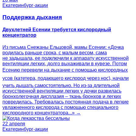
Екатеринбург-акции
Поддержка дыхания
Двухлетней Есении требуется кислородный
концентратор
Из письма Снежаны Ельцовой, мамы Есении: «Дочка
родилась раньше срока, с малым весом, сама
не задышала, ее подключили к аппарату искусственной
вентиляции легких, долго выхаживали в кувезе. Потом
Есению перевели на дыхание с помощью кислородных
усов (катетера, подающего кислород через нос), начали
учить дышать самостоятельно. Но из-за длительной
искусственной вентиляции легких у дочки развилась
бронхолегочная дисплазия – ткань бронхов и легких
повредилась. Требовалась постоянная подача в легкие
увлажненного кислорода с помощью специального
кислородного концентратора...» →
22 апреля
Екатеринбург-акции