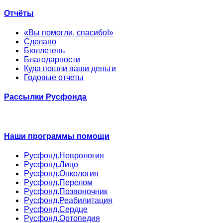
Отчёты
«Вы помогли, спасибо!»
Сделано
Бюллетень
Благодарности
Куда пошли ваши деньги
Годовые отчеты
Рассылки Русфонда
Наши программы помощи
Русфонд.Неврология
Русфонд.Лицо
Русфонд.Онкология
Русфонд.Перелом
Русфонд.Позвоночник
Русфонд.Реабилитация
Русфонд.Сердце
Русфонд.Ортопедия