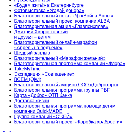
«Будем жить!» в Екатеринбурге
Фотовыставка «Угадай донора»
Благотворительный показ к/ф «Война Анны»
Благотворительный проект компании ALBA
Благотворительная акция «Главпсихплав»
Дмитрий Хворостовский
и друзья – детям
Благотворительный онлайн‑марафон
«Апрель на подъеме»
Щедрый заплыв
Благотворительный «Марафон желаний»
Благотворительная программа компании «Флора»
TakeMyTime
Экспедиция «Совпадение»
ВСЕМ (Qiwi)
Благотворительный аукцион ООО «Доброторг»
Благотворительная программа группы PBF
Карта «Добро» ОТП банка
Доставка жизни
Благотворительная программа помощи детям
компании QuickMADE
Группа компаний «О’КЕЙ»
Благотворительный проект «Коробка храбрости»