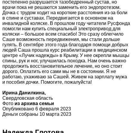
постепенно разрушается тазобедренный сустав, но
врачи пока не решаются заменить его эндопротезом.
Дочка с трудом ходит на короткие расстояния из-за боли
в спине и суставах. Передвигается в основном на
инвалидной коляске. В прошлом году читатели Русфонда
помогли нам купить специальный электропривод для
коляски – большое всем спасибо! Это сразу облегчило
Саше возможность передвижения, мы стали дольше
гулять. В сентябре этого года благодаря помощи добрых
людей Саша прошла курс реабилитации в медицинском
центре «Лучик надежды» в Крыму. У нее окрепли мышцы
спины, рук и ног, улучшилась походка. Нам очень важно
продолжить восстановительное лечение, но оно стоит
дорого. Оплатить его сами мы не в состоянии. Я не
работаю, ухаживаю за Сашей. Живем на зарплату мужа
и пособия дочки. Помогите, пожалуйста!
Ирина Данилкина,
Свердловская область
Фото
из архива семьи
Опубликовано 6 февраля 2023
Деньги собраны 10 марта 2023
Надежда Глотова