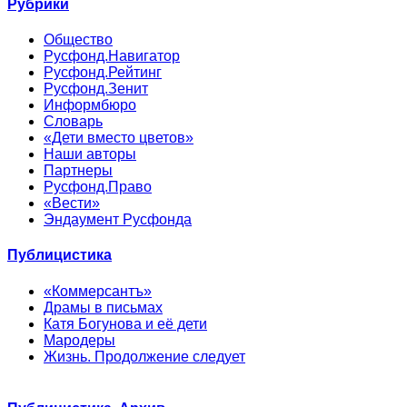
Рубрики
Общество
Русфонд.Навигатор
Русфонд.Рейтинг
Русфонд.Зенит
Информбюро
Словарь
«Дети вместо цветов»
Наши авторы
Партнеры
Русфонд.Право
«Вести»
Эндаумент Русфонда
Публицистика
«Коммерсантъ»
Драмы в письмах
Катя Богунова и её дети
Мародеры
Жизнь. Продолжение следует