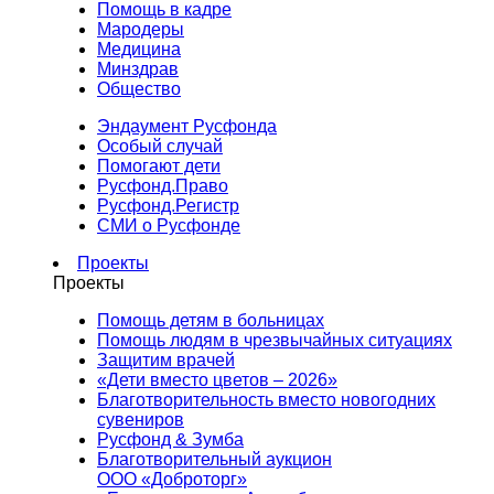
Помощь в кадре
Мародеры
Медицина
Минздрав
Общество
Эндаумент Русфонда
Особый случай
Помогают дети
Русфонд.Право
Русфонд.Регистр
СМИ о Русфонде
Проекты
Проекты
Помощь детям в больницах
Помощь людям в чрезвычайных ситуациях
Защитим врачей
«Дети вместо цветов – 2026»
Благотворительность вместо новогодних
сувениров
Русфонд & Зумба
Благотворительный аукцион
ООО «Доброторг»