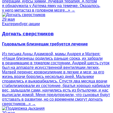
операции, курсы химии, лучевая терапия. А потом
я обнаружила у Артема ямку на темечке. Оказалось,
у него метастаз в головном мозге...» →
29 мая
Екатеринбург-акции
Догнать сверстников
Годовалым близнецам требуется лечение
Из письма Анны Адамовой, мамы Андрея и Матвея:
«Наши близнецы родились раньше срока, их забрали
в реанимацию в тяжелом состоянии. Андрей шесть суток
был на аппарате искусственной вентиляции легких,
Матвей перенес кровоизлияние в легкие и мозг, за его
жизнь врачи боролись несколько дней. Мальчики
справились и выкарабкались. Спустя два месяца врачи
стабилизировали их состояние, братья хорошо набирали
вес, задышали сами, научились есть из бутылочки, и нас
выписали домой. Меня предупредили, что сыновья будут
отставать в развитии, но со временем смогут догнать
сверстников...» →
20 мая