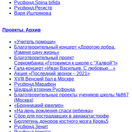
Русфонд.Spina bifida
Русфонд.Регистр
Варя Иштрякова
Проекты. Архив
«Учитель помощи»
Благотворительный концерт «Дорогою добра.
Измени одну жизнь»
Благотворительный проект
Совкомбанка «Готовимся к школе с "Халвой"!»
Гала-концерт «Иван Васильев. С любовью…»
Акция «Последний звонок – 2021»
XVIII Венский бал в Москве
Русфонд.Марафон
Щедрый вторник Русфонда
Благотворительные проекты учеников школы №867
(Москва)
«Бронницкий ювелир»
«На день рождения спаси ребенка»
Сбор для пострадавших в авиакатастрофе
Бюллетень доноров костного мозга Кровь5
Русфонд.Зенит
Русфонд.Ironstar