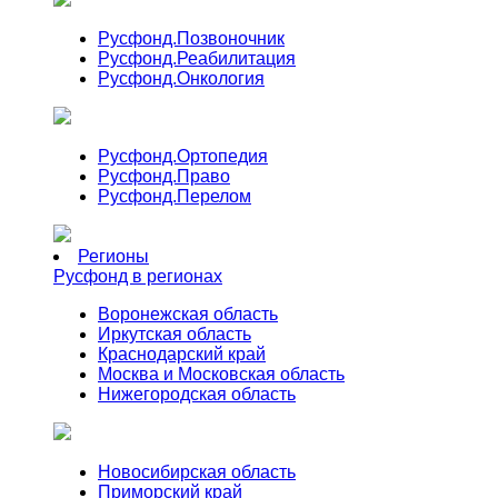
Русфонд.
Позвоночник
Русфонд.
Реабилитация
Русфонд.
Онкология
Русфонд.
Ортопедия
Русфонд.
Право
Русфонд.
Перелом
Регионы
Русфонд в регионах
Воронежская область
Иркутская область
Краснодарский край
Москва и Московская область
Нижегородская область
Новосибирская область
Приморский край