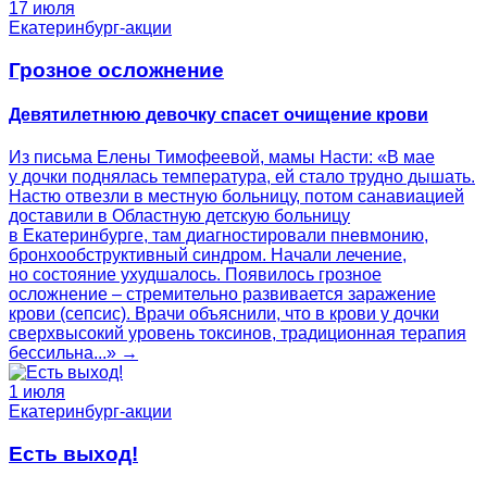
17 июля
Екатеринбург-акции
Грозное осложнение
Девятилетнюю девочку спасет очищение крови
Из письма Елены Тимофеевой, мамы Насти: «В мае
у дочки поднялась температура, ей стало трудно дышать.
Настю отвезли в местную больницу, потом санавиацией
доставили в Областную детскую больницу
в Екатеринбурге, там диагностировали пневмонию,
бронхообструктивный синдром. Начали лечение,
но состояние ухудшалось. Появилось грозное
осложнение – стремительно развивается заражение
крови (сепсис). Врачи объяснили, что в крови у дочки
сверхвысокий уровень токсинов, традиционная терапия
бессильна...» →
1 июля
Екатеринбург-акции
Есть выход!