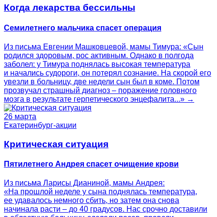
Когда лекарства бессильны
Семилетнего мальчика спасет операция
Из письма Евгении Машковцевой, мамы Тимура: «Сын
родился здоровым, рос активным. Однако в полгода
заболел: у Тимура поднялась высокая температура
и начались судороги, он потерял сознание. На скорой его
увезли в больницу, две недели сын был в коме. Потом
прозвучал страшный диагноз – поражение головного
мозга в результате герпетического энцефалита...» →
26 марта
Екатеринбург-акции
Критическая ситуация
Пятилетнего Андрея спасет очищение крови
Из письма Ларисы Дианиной, мамы Андрея:
«На прошлой неделе у сына поднялась температура,
ее удавалось немного сбить, но затем она снова
начинала расти – до 40 градусов. Нас срочно доставили