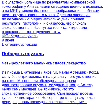
В областной больнице по результатам компьютерной
томографии у Ани выявили смещение шейного позвонка,
а на МРТ увидели большое новообразование в области
шеи – опухоль спинного мозга. Сделали операцию
по ее удалению. Через несколько дней пришли
результаты гистологии, и оказалось, что опухоль
злокачественная. Нас тут же госпитализировали
в онкологическое отделение...» →
9 июня
Екатеринбург-акции
Победить опухоль
Четырехлетнего мальчика спасет лекарство
Из письма Екатерины Ляховчук, мамы Артемия: «Когда
сыну было три месяца, я нащупала у него уплотнение
на коже. Мы прошли обследования, врачи
диагностировали опухоль, ее удалили, когда Артему
было семь месяцев. Выяснилось, что это
злокачественное образование. Сын прошел восемь
курсов химиотерапии. Но через три месяца случился
рецидив, вновь последовало сложное лечение –