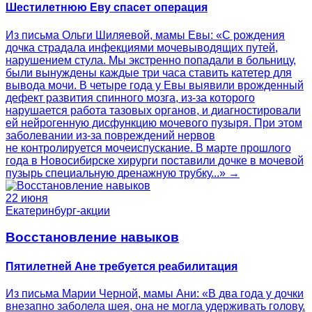
Шестилетнюю Еву спасет операция
Из письма Ольги Шиляевой, мамы Евы: «С рождения
дочка страдала инфекциями мочевыводящих путей,
нарушением стула. Мы экстренно попадали в больницу,
были вынуждены каждые три часа ставить катетер для
вывода мочи. В четыре года у Евы выявили врожденный
дефект развития спинного мозга, из-за которого
нарушается работа тазовых органов, и диагностировали
ей нейрогенную дисфункцию мочевого пузыря. При этом
заболевании из-за повреждений нервов
не контролируется мочеиспускание. В марте прошлого
года в Новосибирске хирурги поставили дочке в мочевой
пузырь специальную дренажную трубку...» →
22 июня
Екатеринбург-акции
Восстановление навыков
Пятилетней Ане требуется реабилитация
Из письма Марии Черной, мамы Ани: «В два года у дочки
внезапно заболела шея, она не могла удерживать голову.