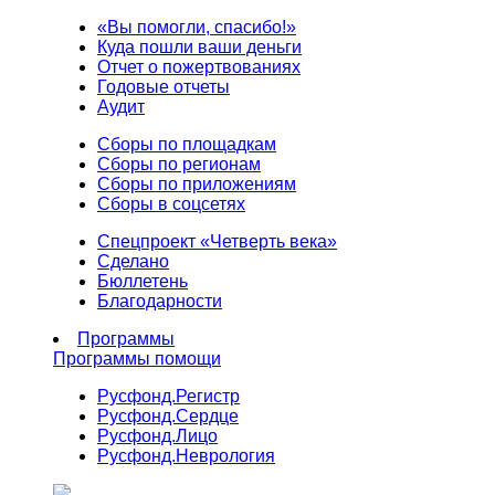
«Вы помогли, спасибо!»
Куда пошли ваши деньги
Отчет о пожертвованиях
Годовые отчеты
Аудит
Сборы по площадкам
Сборы по регионам
Сборы по приложениям
Сборы в соцсетях
Спецпроект «Четверть века»
Сделано
Бюллетень
Благодарности
Программы
Программы помощи
Русфонд.
Регистр
Русфонд.
Сердце
Русфонд.
Лицо
Русфонд.
Неврология