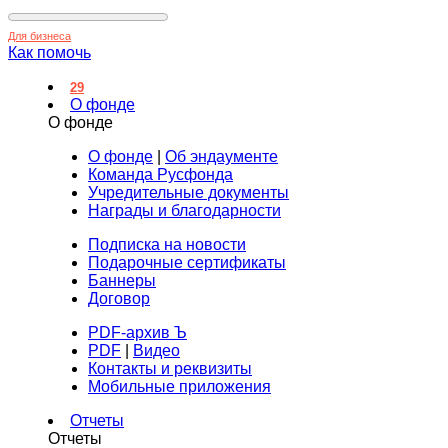
Для бизнеса
Как помочь
29
О фонде
О фонде
О фонде
|
Об эндаументе
Команда Русфонда
Учредительные документы
Награды и благодарности
Подписка на новости
Подарочные сертификаты
Баннеры
Договор
PDF-архив Ъ
PDF
|
Видео
Контакты и реквизиты
Мобильные приложения
Отчеты
Отчеты