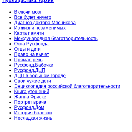
Публицистика. Архив
Включи мозг
Все будет ничего
Диагноз доктора Мясникова
Из жизни незаменимых
Карта памяти
Международная благотворительность
Окна Русфонда
Отцы и дети
Право на вычет
Прямая речь
Русфонд.Бабочки
Русфонд.ДЦП
ДЦП в большом городе
Свои чужие дети
Энциклопедия российской благотворительности
Книга утешений
Жанна Фриске
Портрет врача
Русфонд.Дом
История болезни
Несладкая жизнь