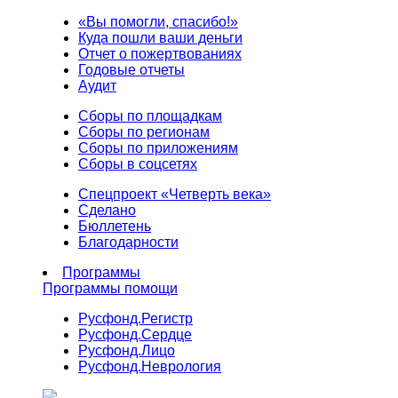
«Вы помогли, спасибо!»
Куда пошли ваши деньги
Отчет о пожертвованиях
Годовые отчеты
Аудит
Сборы по площадкам
Сборы по регионам
Сборы по приложениям
Сборы в соцсетях
Спецпроект «Четверть века»
Сделано
Бюллетень
Благодарности
Программы
Программы помощи
Русфонд.
Регистр
Русфонд.
Сердце
Русфонд.
Лицо
Русфонд.
Неврология