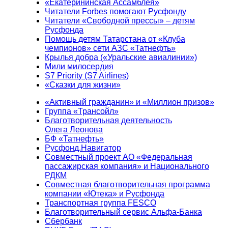
«Екатерининская Ассамблея»
Читатели Forbes помогают Русфонду
Читатели «Свободной прессы» – детям
Русфонда
Помощь детям Татарстана от «Клуба
чемпионов» сети АЗС «Татнефть»
Крылья добра («Уральские авиалинии»)
Мили милосердия
S7 Priority (S7 Airlines)
«Сказки для жизни»
«Активный гражданин» и «Миллион призов»
Группа «Трансойл»
Благотворительная деятельность
Олега Леонова
БФ «Татнефть»
Русфонд.Навигатор
Совместный проект АО «Федеральная
пассажирская компания» и Национального
РДКМ
Совместная благотворительная программа
компании «Ютека» и Русфонда
Транспортная группа FESCO
Благотворительный сервис Альфа-Банка
Сбербанк