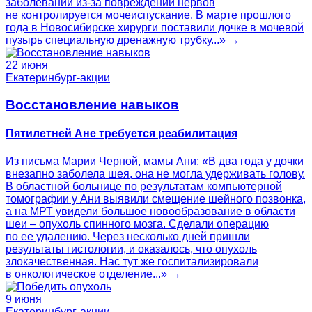
заболевании из-за повреждений нервов
не контролируется мочеиспускание. В марте прошлого
года в Новосибирске хирурги поставили дочке в мочевой
пузырь специальную дренажную трубку...» →
22 июня
Екатеринбург-акции
Восстановление навыков
Пятилетней Ане требуется реабилитация
Из письма Марии Черной, мамы Ани: «В два года у дочки
внезапно заболела шея, она не могла удерживать голову.
В областной больнице по результатам компьютерной
томографии у Ани выявили смещение шейного позвонка,
а на МРТ увидели большое новообразование в области
шеи – опухоль спинного мозга. Сделали операцию
по ее удалению. Через несколько дней пришли
результаты гистологии, и оказалось, что опухоль
злокачественная. Нас тут же госпитализировали
в онкологическое отделение...» →
9 июня
Екатеринбург-акции