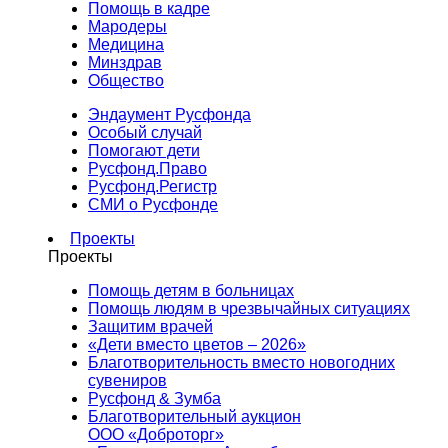
Помощь в кадре
Мародеры
Медицина
Минздрав
Общество
Эндаумент Русфонда
Особый случай
Помогают дети
Русфонд.Право
Русфонд.Регистр
СМИ о Русфонде
Проекты
Проекты
Помощь детям в больницах
Помощь людям в чрезвычайных ситуациях
Защитим врачей
«Дети вместо цветов – 2026»
Благотворительность вместо новогодних
сувениров
Русфонд & Зумба
Благотворительный аукцион
ООО «Доброторг»