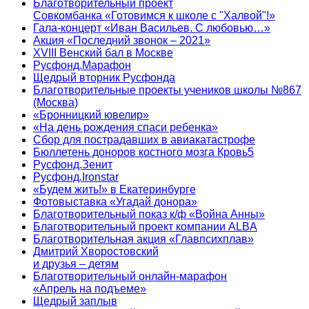
Благотворительный проект
Совкомбанка «Готовимся к школе с "Халвой"!»
Гала-концерт «Иван Васильев. С любовью…»
Акция «Последний звонок – 2021»
XVIII Венский бал в Москве
Русфонд.Марафон
Щедрый вторник Русфонда
Благотворительные проекты учеников школы №867
(Москва)
«Бронницкий ювелир»
«На день рождения спаси ребенка»
Сбор для пострадавших в авиакатастрофе
Бюллетень доноров костного мозга Кровь5
Русфонд.Зенит
Русфонд.Ironstar
«Будем жить!» в Екатеринбурге
Фотовыставка «Угадай донора»
Благотворительный показ к/ф «Война Анны»
Благотворительный проект компании ALBA
Благотворительная акция «Главпсихплав»
Дмитрий Хворостовский
и друзья – детям
Благотворительный онлайн‑марафон
«Апрель на подъеме»
Щедрый заплыв