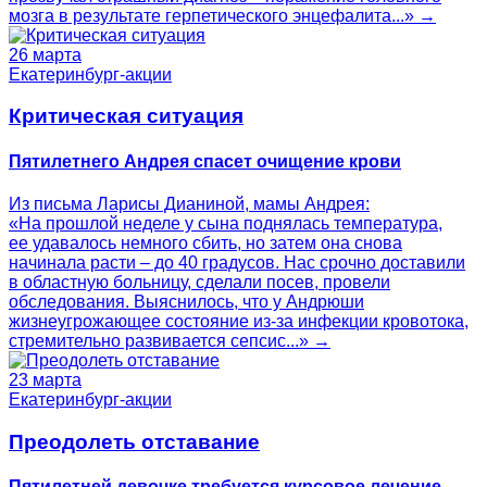
мозга в результате герпетического энцефалита...» →
26 марта
Екатеринбург-акции
Критическая ситуация
Пятилетнего Андрея спасет очищение крови
Из письма Ларисы Дианиной, мамы Андрея:
«На прошлой неделе у сына поднялась температура,
ее удавалось немного сбить, но затем она снова
начинала расти – до 40 градусов. Нас срочно доставили
в областную больницу, сделали посев, провели
обследования. Выяснилось, что у Андрюши
жизнеугрожающее состояние из-за инфекции кровотока,
стремительно развивается сепсис...» →
23 марта
Екатеринбург-акции
Преодолеть отставание
Пятилетней девочке требуется курсовое лечение