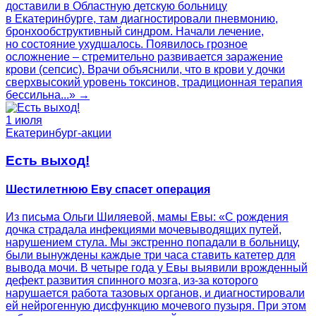
доставили в Областную детскую больницу
в Екатеринбурге, там диагностировали пневмонию,
бронхообструктивный синдром. Начали лечение,
но состояние ухудшалось. Появилось грозное
осложнение – стремительно развивается заражение
крови (сепсис). Врачи объяснили, что в крови у дочки
сверхвысокий уровень токсинов, традиционная терапия
бессильна...» →
1 июля
Екатеринбург-акции
Есть выход!
Шестилетнюю Еву спасет операция
Из письма Ольги Шиляевой, мамы Евы: «С рождения
дочка страдала инфекциями мочевыводящих путей,
нарушением стула. Мы экстренно попадали в больницу,
были вынуждены каждые три часа ставить катетер для
вывода мочи. В четыре года у Евы выявили врожденный
дефект развития спинного мозга, из-за которого
нарушается работа тазовых органов, и диагностировали
ей нейрогенную дисфункцию мочевого пузыря. При этом