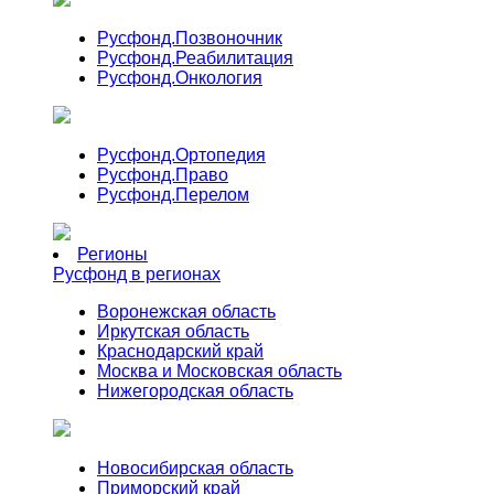
Русфонд.
Позвоночник
Русфонд.
Реабилитация
Русфонд.
Онкология
Русфонд.
Ортопедия
Русфонд.
Право
Русфонд.
Перелом
Регионы
Русфонд в регионах
Воронежская область
Иркутская область
Краснодарский край
Москва и Московская область
Нижегородская область
Новосибирская область
Приморский край