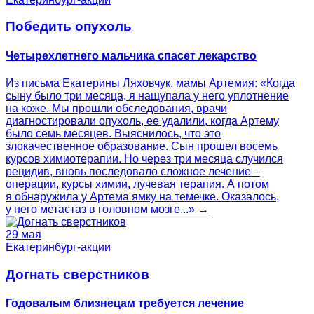
Победить опухоль
Четырехлетнего мальчика спасет лекарство
Из письма Екатерины Ляховчук, мамы Артемия: «Когда
сыну было три месяца, я нащупала у него уплотнение
на коже. Мы прошли обследования, врачи
диагностировали опухоль, ее удалили, когда Артему
было семь месяцев. Выяснилось, что это
злокачественное образование. Сын прошел восемь
курсов химиотерапии. Но через три месяца случился
рецидив, вновь последовало сложное лечение –
операции, курсы химии, лучевая терапия. А потом
я обнаружила у Артема ямку на темечке. Оказалось,
у него метастаз в головном мозге...» →
29 мая
Екатеринбург-акции
Догнать сверстников
Годовалым близнецам требуется лечение