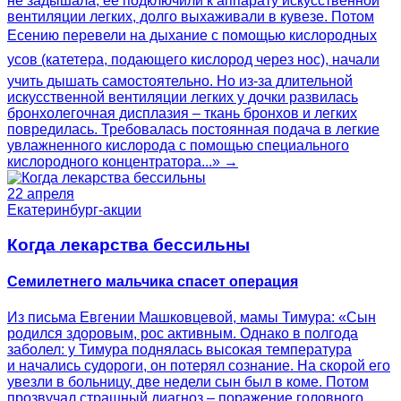
не задышала, ее подключили к аппарату искусственной
вентиляции легких, долго выхаживали в кувезе. Потом
Есению перевели на дыхание с помощью кислородных
усов (катетера, подающего кислород через нос), начали
учить дышать самостоятельно. Но из-за длительной
искусственной вентиляции легких у дочки развилась
бронхолегочная дисплазия – ткань бронхов и легких
повредилась. Требовалась постоянная подача в легкие
увлажненного кислорода с помощью специального
кислородного концентратора...» →
22 апреля
Екатеринбург-акции
Когда лекарства бессильны
Семилетнего мальчика спасет операция
Из письма Евгении Машковцевой, мамы Тимура: «Сын
родился здоровым, рос активным. Однако в полгода
заболел: у Тимура поднялась высокая температура
и начались судороги, он потерял сознание. На скорой его
увезли в больницу, две недели сын был в коме. Потом
прозвучал страшный диагноз – поражение головного