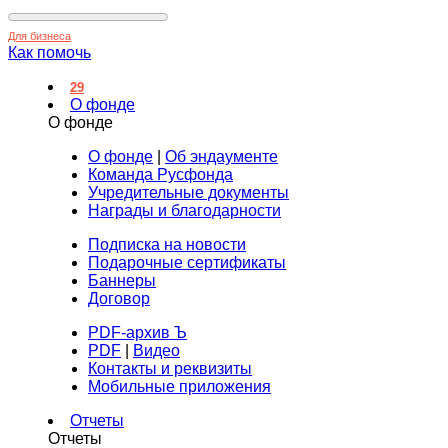
Для бизнеса
Как помочь
29
О фонде
О фонде
О фонде
|
Об эндаументе
Команда Русфонда
Учредительные документы
Награды и благодарности
Подписка на новости
Подарочные сертификаты
Баннеры
Договор
PDF-архив Ъ
PDF
|
Видео
Контакты и реквизиты
Мобильные приложения
Отчеты
Отчеты