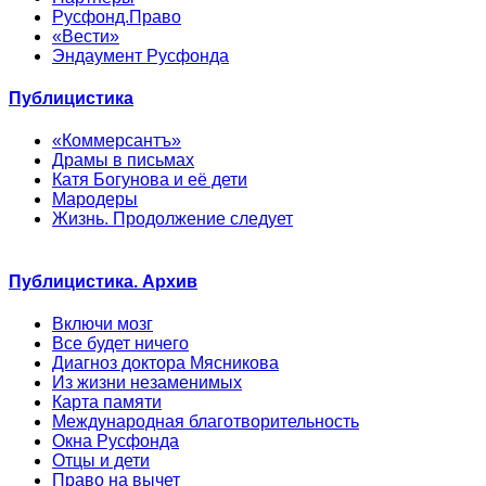
Русфонд.Право
«Вести»
Эндаумент Русфонда
Публицистика
«Коммерсантъ»
Драмы в письмах
Катя Богунова и её дети
Мародеры
Жизнь. Продолжение следует
Публицистика. Архив
Включи мозг
Все будет ничего
Диагноз доктора Мясникова
Из жизни незаменимых
Карта памяти
Международная благотворительность
Окна Русфонда
Отцы и дети
Право на вычет