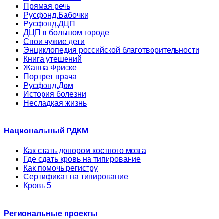
Прямая речь
Русфонд.Бабочки
Русфонд.ДЦП
ДЦП в большом городе
Свои чужие дети
Энциклопедия российской благотворительности
Книга утешений
Жанна Фриске
Портрет врача
Русфонд.Дом
История болезни
Несладкая жизнь
Национальный РДКМ
Как стать донором костного мозга
Где сдать кровь на типирование
Как помочь регистру
Сертификат на типирование
Кровь 5
Региональные проекты