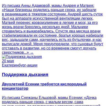
Из письма Анны Адамовой, мамы Андрея и Матвея:
«Наши близнецы родились раньше срока, их забрали
в реанимацию в тяжелом состоянии. Андрей шесть суток
был на аппарате искусственной вентиляции легких,
Матвей перенес кровоизлияние в легкие и мозг, за его
жизнь врачи боролись несколько дней. Мальчики
справились и выкарабкались. Спустя два месяца врачи
стабилизировали их состояние, братья хорошо набирали
вес, задышали сами, научились есть из бутылочки, и нас
выписали домой. Меня предупредили, что сыновья будут
отставать в развитии, но со временем смогут догнать
сверстников...» →
20 мая
Екатеринбург-акции
Поддержка дыхания
Двухлетней Есении требуется кислородный
концентратор
Из письма Снежаны Ельцовой, мамы Есении: «Дочка
родилась раньше срока, с малым весом, сама