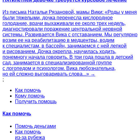
Из письма Натальи Рязановой, мамы Вики: «Роды у меня
были тяжелыми, дочка перенесла кислородное
голодание, врачи выхаживали ее около трех недель,
диагностировали поражение центральной нервной
системы. Развивается Вика с отставанием. Мы регулярно
возим ее на реабилитацию в медцентры, водим
к специалистам, в бассейн, занимаемся с ней лепкой
и рисованием. Дочка окрепла, научилась ходить,
понемногу начала говорить. В три года пошла в детский
сад, занимается в специализированной группе
с логопедом и психологом. Вика любознательна,
но ей сложно выговаривать слова...» →
;
Как помочь
Кому помочь
Получить помощь
Как помочь
Помочь деньгами
Как помочь
из-за рубежа