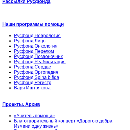
Рассылки Русфонда
Наши программы помощи
Русфонд.Неврология
Русфонд.Лицо
Русфонд.Онкология
Русфонд.Перелом
Русфонд.Позвоночник
Русфонд.Реабилитация
Русфонд.Сердце
Русфонд.Ортопедия
Русфонд.Spina bifida
Русфонд.Регистр
Варя Иштрякова
Проекты. Архив
«Учитель помощи»
Благотворительный концерт «Дорогою добра.
Измени одну жизнь»