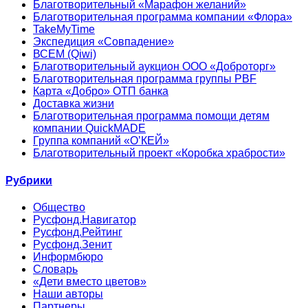
Благотворительный «Марафон желаний»
Благотворительная программа компании «Флора»
TakeMyTime
Экспедиция «Совпадение»
ВСЕМ (Qiwi)
Благотворительный аукцион ООО «Доброторг»
Благотворительная программа группы PBF
Карта «Добро» ОТП банка
Доставка жизни
Благотворительная программа помощи детям
компании QuickMADE
Группа компаний «О’КЕЙ»
Благотворительный проект «Коробка храбрости»
Рубрики
Общество
Русфонд.Навигатор
Русфонд.Рейтинг
Русфонд.Зенит
Информбюро
Словарь
«Дети вместо цветов»
Наши авторы
Партнеры