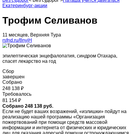
Без судорог
<
Без судорог
>
Наташа учится двигаться
Екатеринбург-акции
Трофим Селиванов
11 месяцев, Верхняя Тура
rsfnd.ru/8nyiH
эпилептическая энцефалопатия, синдром Отахара,
спасет лекарство на год
Сбор
завершен
Собрано
248 138 ₽
Требовалось
81 154 ₽
Собрано 248 138 руб.
Если не будет ваших возражений, «излишки» пойдут на
реализацию нашей программы «Организация
пожертвований при помощи средств массовой
информации и интернета от физических и юридических
лиц для оказания адресной помощи остронуждающимся