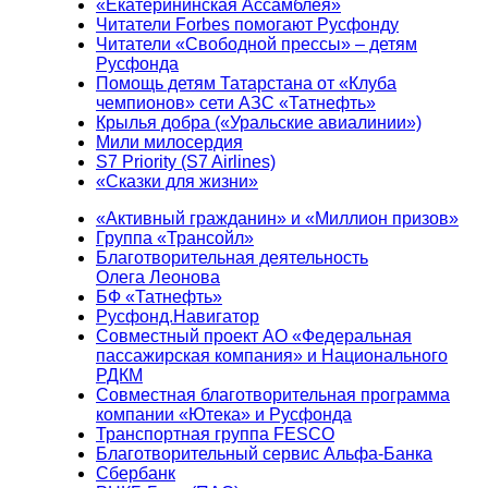
«Екатерининская Ассамблея»
Читатели Forbes помогают Русфонду
Читатели «Свободной прессы» – детям
Русфонда
Помощь детям Татарстана от «Клуба
чемпионов» сети АЗС «Татнефть»
Крылья добра («Уральские авиалинии»)
Мили милосердия
S7 Priority (S7 Airlines)
«Сказки для жизни»
«Активный гражданин» и «Миллион призов»
Группа «Трансойл»
Благотворительная деятельность
Олега Леонова
БФ «Татнефть»
Русфонд.Навигатор
Совместный проект АО «Федеральная
пассажирская компания» и Национального
РДКМ
Совместная благотворительная программа
компании «Ютека» и Русфонда
Транспортная группа FESCO
Благотворительный сервис Альфа-Банка
Сбербанк