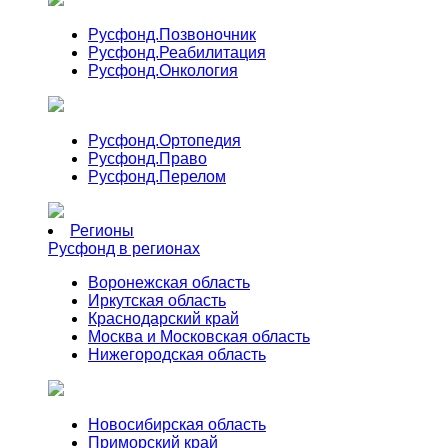
Русфонд.
Позвоночник
Русфонд.
Реабилитация
Русфонд.
Онкология
Русфонд.
Ортопедия
Русфонд.
Право
Русфонд.
Перелом
Регионы
Русфонд в регионах
Воронежская область
Иркутская область
Краснодарский край
Москва и Московская область
Нижегородская область
Новосибирская область
Приморский край