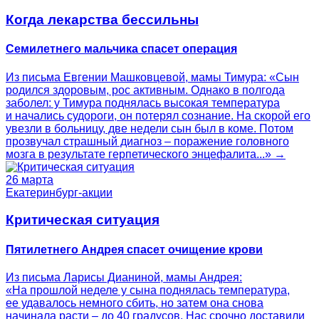
Когда лекарства бессильны
Семилетнего мальчика спасет операция
Из письма Евгении Машковцевой, мамы Тимура: «Сын
родился здоровым, рос активным. Однако в полгода
заболел: у Тимура поднялась высокая температура
и начались судороги, он потерял сознание. На скорой его
увезли в больницу, две недели сын был в коме. Потом
прозвучал страшный диагноз – поражение головного
мозга в результате герпетического энцефалита...» →
26 марта
Екатеринбург-акции
Критическая ситуация
Пятилетнего Андрея спасет очищение крови
Из письма Ларисы Дианиной, мамы Андрея:
«На прошлой неделе у сына поднялась температура,
ее удавалось немного сбить, но затем она снова
начинала расти – до 40 градусов. Нас срочно доставили