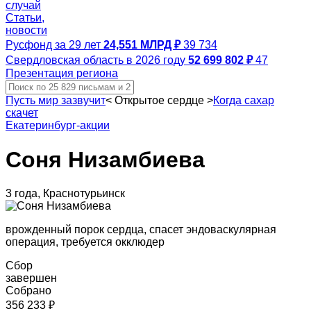
случай
Статьи,
новости
Русфонд за 29 лет
24,551 МЛРД ₽
39 734
Свердловская область в 2026 году
52 699 802 ₽
47
Презентация региона
Пусть мир зазвучит
<
Открытое сердце
>
Когда сахар
скачет
Екатеринбург-акции
Соня Низамбиева
3 года, Краснотурьинск
врожденный порок сердца, спасет эндоваскулярная
операция, требуется окклюдер
Сбор
завершен
Собрано
356 233 ₽