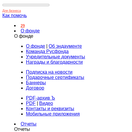
Для бизнеса
Как помочь
29
О фонде
О фонде
О фонде
|
Об эндаументе
Команда Русфонда
Учредительные документы
Награды и благодарности
Подписка на новости
Подарочные сертификаты
Баннеры
Договор
PDF-архив Ъ
PDF
|
Видео
Контакты и реквизиты
Мобильные приложения
Отчеты
Отчеты