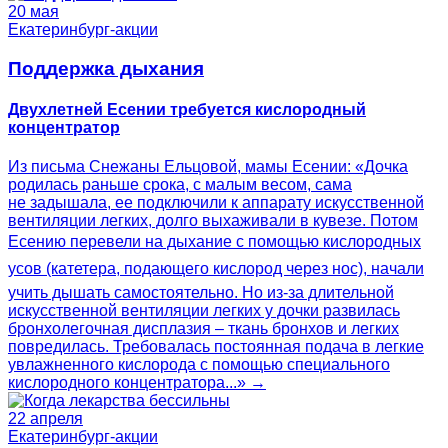
20 мая
Екатеринбург-акции
Поддержка дыхания
Двухлетней Есении требуется кислородный
концентратор
Из письма Снежаны Ельцовой, мамы Есении: «Дочка
родилась раньше срока, с малым весом, сама
не задышала, ее подключили к аппарату искусственной
вентиляции легких, долго выхаживали в кувезе. Потом
Есению перевели на дыхание с помощью кислородных
усов (катетера, подающего кислород через нос), начали
учить дышать самостоятельно. Но из-за длительной
искусственной вентиляции легких у дочки развилась
бронхолегочная дисплазия – ткань бронхов и легких
повредилась. Требовалась постоянная подача в легкие
увлажненного кислорода с помощью специального
кислородного концентратора...» →
22 апреля
Екатеринбург-акции