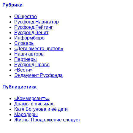
Рубрики
Общество
Русфонд.Навигатор
Русфонд.Рейтинг
Русфонд.Зенит
Информбюро
Словарь
«Дети вместо цветов»
Наши авторы
Партнеры
Русфонд.Право
«Вести»
Эндаумент Русфонда
Публицистика
«Коммерсантъ»
Драмы в письмах
Катя Богунова и её дети
Мародеры
Жизнь. Продолжение следует