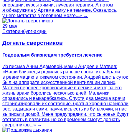
операции, курсы химии, лучевая терапия. А потом
я обнаружила у Артема ямку на темечке. Оказалось,
у него метастаз в головном мозге...» →
29 мая
Екатеринбург-акции
Догнать сверстников
Годовалым близнецам требуется лечение
Из письма Анны Адамовой, мамы Андрея и Матвея:
«Наши близнецы родились раньше срока, их забрали
в реанимацию в тяжелом состоянии. Андрей шесть суток
был на аппарате искусственной вентиляции легких,
Матвей перенес кровоизлияние в легкие и мозг, за его
жизнь врачи боролись несколько дней. Мальчики
справились и выкарабкались. Спустя два месяца врачи
стабилизировали их состояние, братья хорошо набирали
вес, задышали сами, научились есть из бутылочки, и нас
выписали домой. Меня предупредили, что сыновья будут
отставать в развитии, но со временем смогут догнать
сверстников...» →