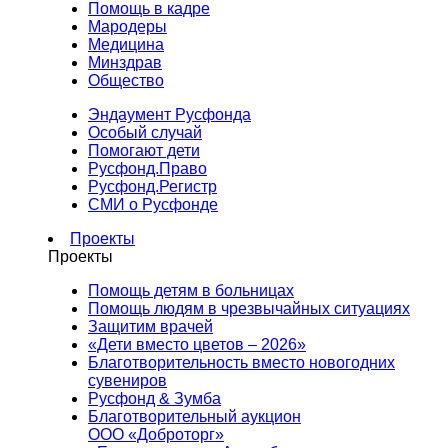
Помощь в кадре
Мародеры
Медицина
Минздрав
Общество
Эндаумент Русфонда
Особый случай
Помогают дети
Русфонд.Право
Русфонд.Регистр
СМИ о Русфонде
Проекты
Проекты
Помощь детям в больницах
Помощь людям в чрезвычайных ситуациях
Защитим врачей
«Дети вместо цветов – 2026»
Благотворительность вместо новогодних
сувениров
Русфонд & Зумба
Благотворительный аукцион
ООО «Доброторг»