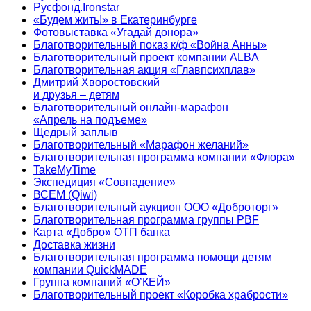
Русфонд.Ironstar
«Будем жить!» в Екатеринбурге
Фотовыставка «Угадай донора»
Благотворительный показ к/ф «Война Анны»
Благотворительный проект компании ALBA
Благотворительная акция «Главпсихплав»
Дмитрий Хворостовский
и друзья – детям
Благотворительный онлайн‑марафон
«Апрель на подъеме»
Щедрый заплыв
Благотворительный «Марафон желаний»
Благотворительная программа компании «Флора»
TakeMyTime
Экспедиция «Совпадение»
ВСЕМ (Qiwi)
Благотворительный аукцион ООО «Доброторг»
Благотворительная программа группы PBF
Карта «Добро» ОТП банка
Доставка жизни
Благотворительная программа помощи детям
компании QuickMADE
Группа компаний «О’КЕЙ»
Благотворительный проект «Коробка храбрости»