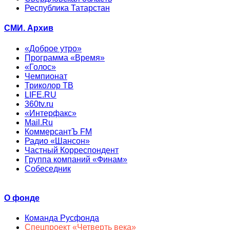
Республика Татарстан
СМИ. Архив
«Доброе утро»
Программа «Время»
«Голос»
Чемпионат
Триколор ТВ
LIFE.RU
360tv.ru
«Интерфакс»
Mail.Ru
КоммерсантЪ FM
Радио «Шансон»
Частный Корреспондент
Группа компаний «Финам»
Собеседник
О фонде
Команда Русфонда
Спецпроект «Четверть века»