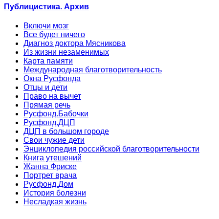
Публицистика. Архив
Включи мозг
Все будет ничего
Диагноз доктора Мясникова
Из жизни незаменимых
Карта памяти
Международная благотворительность
Окна Русфонда
Отцы и дети
Право на вычет
Прямая речь
Русфонд.Бабочки
Русфонд.ДЦП
ДЦП в большом городе
Свои чужие дети
Энциклопедия российской благотворительности
Книга утешений
Жанна Фриске
Портрет врача
Русфонд.Дом
История болезни
Несладкая жизнь