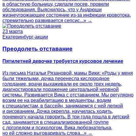
в областную больницу, сделали посев, провели
обследования. Выяснилось, что у Андрюши
жизнеугрожающее состояние из-за инфекции кровотока,
стремительно развивается сепсис...» →
23 марта
Екатеринбург-акции
Преодолеть отставание
Пятилетней девочке требуется курсовое лечение
Из письма Натальи Рязановой, мамы Вики: «Роды у меня
были тяжелыми, дочка перенесла кислородное
голодание, врачи выхаживали ее около трех недель,
диагностировали поражение центральной нервной
системы. Развивается Вика с отставанием. Мы регулярно
возим ее на реабилитацию в медцентры, водим
к специалистам, в бассейн, занимаемся с ней лепкой
и рисованием. Дочка окрепла, научилась ходить,
понемногу начала говорить. В три года пошла в детский
сад, занимается в специализированной группе
с логопедом и психологом. Вика любознательна,
но ей сложно выговаривать слова...» →