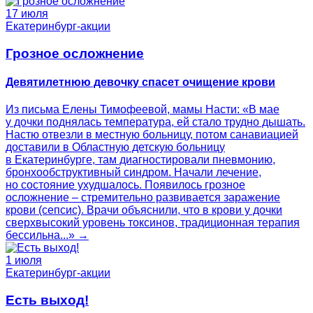
17 июля
Екатеринбург-акции
Грозное осложнение
Девятилетнюю девочку спасет очищение крови
Из письма Елены Тимофеевой, мамы Насти: «В мае
у дочки поднялась температура, ей стало трудно дышать.
Настю отвезли в местную больницу, потом санавиацией
доставили в Областную детскую больницу
в Екатеринбурге, там диагностировали пневмонию,
бронхообструктивный синдром. Начали лечение,
но состояние ухудшалось. Появилось грозное
осложнение – стремительно развивается заражение
крови (сепсис). Врачи объяснили, что в крови у дочки
сверхвысокий уровень токсинов, традиционная терапия
бессильна...» →
1 июля
Екатеринбург-акции
Есть выход!