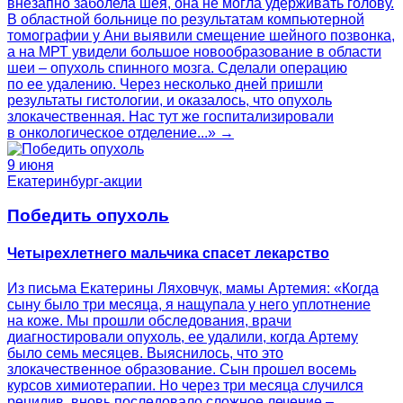
внезапно заболела шея, она не могла удерживать голову.
В областной больнице по результатам компьютерной
томографии у Ани выявили смещение шейного позвонка,
а на МРТ увидели большое новообразование в области
шеи – опухоль спинного мозга. Сделали операцию
по ее удалению. Через несколько дней пришли
результаты гистологии, и оказалось, что опухоль
злокачественная. Нас тут же госпитализировали
в онкологическое отделение...» →
9 июня
Екатеринбург-акции
Победить опухоль
Четырехлетнего мальчика спасет лекарство
Из письма Екатерины Ляховчук, мамы Артемия: «Когда
сыну было три месяца, я нащупала у него уплотнение
на коже. Мы прошли обследования, врачи
диагностировали опухоль, ее удалили, когда Артему
было семь месяцев. Выяснилось, что это
злокачественное образование. Сын прошел восемь
курсов химиотерапии. Но через три месяца случился
рецидив, вновь последовало сложное лечение –