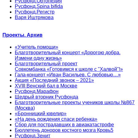
Русфонд.Ортопедия
Русфонд.Spina bifida
Русфонд.Регистр
Варя Иштрякова
Проекты. Архив
«Учитель помощи»
Благотворительный концерт «Дорогою добра.
Измени одну жизнь»
Благотворительный проект
Совкомбанка «Готовимся к школе с "Халвой"!»
Гала-концерт «Иван Васильев. С любовью…»
Акция «Последний звонок – 2021»
XVIII Венский бал в Москве
Русфонд.Марафон
Щедрый вторник Русфонда
Благотворительные проекты учеников школы №867
(Москва)
«Бронницкий ювелир»
«На день рождения спаси ребенка»
Сбор для пострадавших в авиакатастрофе
Бюллетень доноров костного мозга Кровь5
Русфонд.Зенит