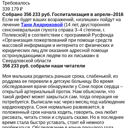
Требовалось
339 179 ₽
Собрано 356 233 руб. Госпитализация в апреле–2016
Если не будет ваших возражений, «излишки» пойдут на
лечение
Тани Андрюковой
(14 лет, двусторонняя
сенсоневральная глухота справа 3–4 степени, г.
Полевской) в соответствии с программой Русфонда
«Организация пожертвований при помощи средств
массовой информации и интернета от физических и
юридических лиц для оказания адресной помощи
остронуждающимся людям по их письмам» в
Свердловской области
356 233 руб. собрали наши читатели
Моя малышка родилась раньше срока, слабенькой, из
роддома ее перевели в детскую больницу. Во время
обследования врачи обнаружили у Сони порок сердца –
открытый артериальный проток. Нам объяснили, что
такой дефект может закрыться сам, тогда операция не
потребуется. Выписали нас через месяц под наблюдение
кардиохирурга. Соня нормально развивается, в
положенный срок начала ходить, говорить, она любит
рисовать, читать стихи и слушать сказки. Но в последнее
время стала быстро уставать, стоит ей немного
пробежаться. Обследование в конце прошлого года