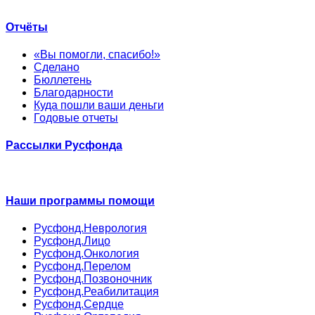
Отчёты
«Вы помогли, спасибо!»
Сделано
Бюллетень
Благодарности
Куда пошли ваши деньги
Годовые отчеты
Рассылки Русфонда
Наши программы помощи
Русфонд.Неврология
Русфонд.Лицо
Русфонд.Онкология
Русфонд.Перелом
Русфонд.Позвоночник
Русфонд.Реабилитация
Русфонд.Сердце