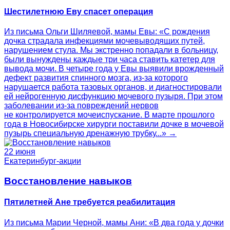
Шестилетнюю Еву спасет операция
Из письма Ольги Шиляевой, мамы Евы: «С рождения
дочка страдала инфекциями мочевыводящих путей,
нарушением стула. Мы экстренно попадали в больницу,
были вынуждены каждые три часа ставить катетер для
вывода мочи. В четыре года у Евы выявили врожденный
дефект развития спинного мозга, из-за которого
нарушается работа тазовых органов, и диагностировали
ей нейрогенную дисфункцию мочевого пузыря. При этом
заболевании из-за повреждений нервов
не контролируется мочеиспускание. В марте прошлого
года в Новосибирске хирурги поставили дочке в мочевой
пузырь специальную дренажную трубку...» →
22 июня
Екатеринбург-акции
Восстановление навыков
Пятилетней Ане требуется реабилитация
Из письма Марии Черной, мамы Ани: «В два года у дочки