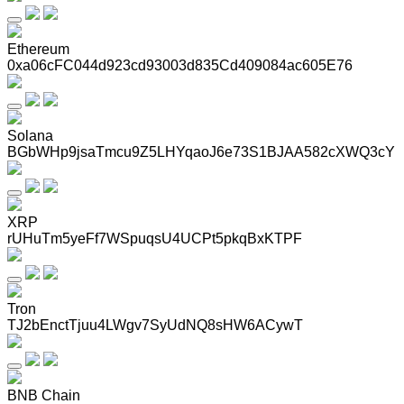
Ethereum
0xa06cFC044d923cd93003d835Cd409084ac605E76
Solana
BGbWHp9jsaTmcu9Z5LHYqaoJ6e73S1BJAA582cXWQ3cY
XRP
rUHuTm5yeFf7WSpuqsU4UCPt5pkqBxKTPF
Tron
TJ2bEnctTjuu4LWgv7SyUdNQ8sHW6ACywT
BNB Chain