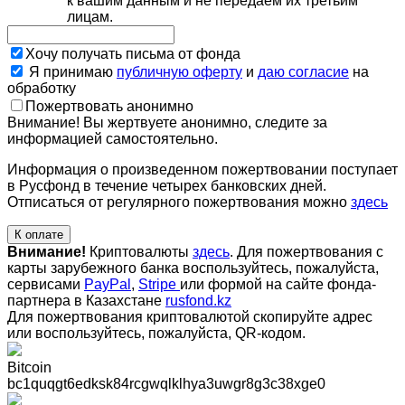
к вашим данным и не передаем их третьим
лицам.
Хочу получать письма от фонда
Я принимаю
публичную оферту
и
даю согласие
на
обработку
Пожертвовать анонимно
Внимание! Вы жертвуете анонимно, следите за
информацией самостоятельно.
Информация о произведенном пожертвовании поступает
в Русфонд в течение четырех банковских дней.
Отписаться от регулярного пожертвования можно
здесь
К оплате
Внимание!
Криптовалюты
здесь
. Для пожертвования с
карты зарубежного банка воспользуйтесь, пожалуйста,
сервисами
PayPal
,
Stripe
или формой на сайте фонда-
партнера в Казахстане
rusfond.kz
Для пожертвования криптовалютой скопируйте адрес
или воспользуйтесь, пожалуйста, QR-кодом
.
Bitcoin
bc1quqgt6edksk84rcgwqlklhya3uwgr8g3c38xge0