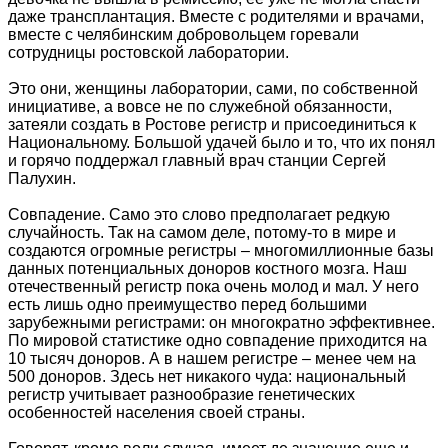
даже трансплантация. Вместе с родителями и врачами,
вместе с челябинским добровольцем горевали
сотрудницы ростовской лаборатории.
Это они, женщины лаборатории, сами, по собственной
инициативе, а вовсе не по служебной обязанности,
затеяли создать в Ростове регистр и присоединиться к
Национальному. Большой удачей было и то, что их понял
и горячо поддержал главный врач станции Сергей
Палухин.
Совпадение. Само это слово предполагает редкую
случайность. Так на самом деле, потому-то в мире и
создаются огромные регистры – многомиллионные базы
данных потенциальных доноров костного мозга. Наш
отечественный регистр пока очень молод и мал. У него
есть лишь одно преимущество перед большими
зарубежными регистрами: он многократно эффективнее.
По мировой статистике одно совпадение приходится на
10 тысяч доноров. А в нашем регистре – менее чем на
500 доноров. Здесь нет никакого чуда: национальный
регистр учитывает разнообразие генетических
особенностей населения своей страны.