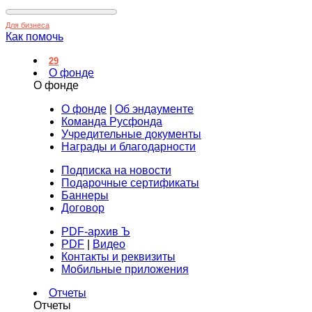
Для бизнеса
Как помочь
29
О фонде
О фонде
О фонде
|
Об эндаументе
Команда Русфонда
Учредительные документы
Награды и благодарности
Подписка на новости
Подарочные сертификаты
Баннеры
Договор
PDF-архив Ъ
PDF
|
Видео
Контакты и реквизиты
Мобильные приложения
Отчеты
Отчеты