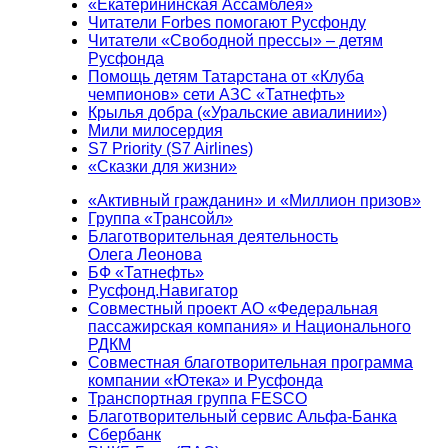
«Екатерининская Ассамблея»
Читатели Forbes помогают Русфонду
Читатели «Свободной прессы» – детям
Русфонда
Помощь детям Татарстана от «Клуба
чемпионов» сети АЗС «Татнефть»
Крылья добра («Уральские авиалинии»)
Мили милосердия
S7 Priority (S7 Airlines)
«Сказки для жизни»
«Активный гражданин» и «Миллион призов»
Группа «Трансойл»
Благотворительная деятельность
Олега Леонова
БФ «Татнефть»
Русфонд.Навигатор
Совместный проект АО «Федеральная
пассажирская компания» и Национального
РДКМ
Совместная благотворительная программа
компании «Ютека» и Русфонда
Транспортная группа FESCO
Благотворительный сервис Альфа-Банка
Сбербанк