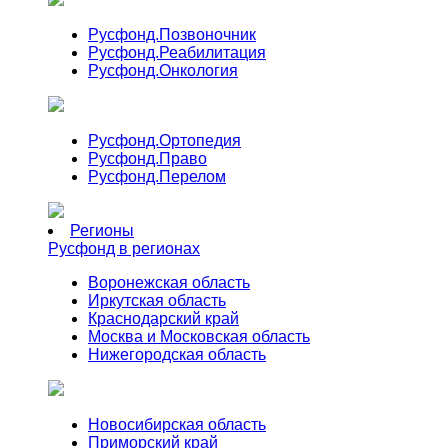
Русфонд.
Позвоночник
Русфонд.
Реабилитация
Русфонд.
Онкология
Русфонд.
Ортопедия
Русфонд.
Право
Русфонд.
Перелом
Регионы
Русфонд в регионах
Воронежская область
Иркутская область
Краснодарский край
Москва и Московская область
Нижегородская область
Новосибирская область
Приморский край