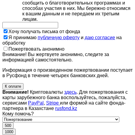
сообщить о благотворительных программах и
способах участия в них. Мы бережно относимся
к вашим данным и не передаем их третьим
лицам.
Хочу получать письма от фонда
Я принимаю
публичную оферту
и
даю согласие
на
обработку
Пожертвовать анонимно
Внимание! Вы жертвуете анонимно, следите за
информацией самостоятельно.
Информация о произведенном пожертвовании поступает
в Русфонд в течение четырех банковских дней.
К оплате
Внимание!
Криптовалюты
здесь
. Для пожертвования с
карты зарубежного банка воспользуйтесь, пожалуйста,
сервисами
PayPal
,
Stripe
или формой на сайте фонда-
партнера в Казахстане
rusfond.kz
Кому помочь?
500
1000