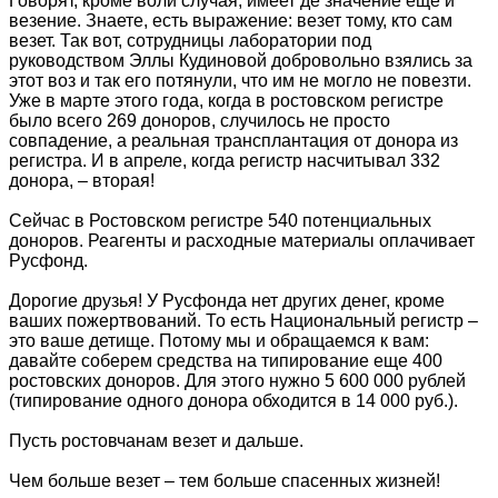
Говорят, кроме воли случая, имеет де значение еще и
везение. Знаете, есть выражение: везет тому, кто сам
везет. Так вот, сотрудницы лаборатории под
руководством Эллы Кудиновой добровольно взялись за
этот воз и так его потянули, что им не могло не повезти.
Уже в марте этого года, когда в ростовском регистре
было всего 269 доноров, случилось не просто
совпадение, а реальная трансплантация от донора из
регистра. И в апреле, когда регистр насчитывал 332
донора, – вторая!
Сейчас в Ростовском регистре 540 потенциальных
доноров. Реагенты и расходные материалы оплачивает
Русфонд.
Дорогие друзья! У Русфонда нет других денег, кроме
ваших пожертвований. То есть Национальный регистр –
это ваше детище. Потому мы и обращаемся к вам:
давайте соберем средства на типирование еще 400
ростовских доноров. Для этого нужно 5 600 000 рублей
(типирование одного донора обходится в 14 000 руб.).
Пусть ростовчанам везет и дальше.
Чем больше везет – тем больше спасенных жизней!