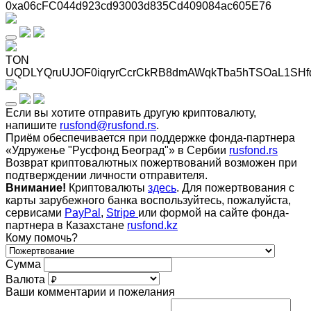
0xa06cFC044d923cd93003d835Cd409084ac605E76
TON
UQDLYQruUJOF0iqryrCcrCkRB8dmAWqkTba5hTSOaL1SHf
Если вы хотите отправить другую криптовалюту,
напишите
rusfond@rusfond.rs
.
Приём обеспечивается при поддержке фонда-партнера
«Удружење "Русфонд Београд"» в Сербии
rusfond.rs
Возврат криптовалютных пожертвований возможен при
подтверждении личности отправителя.
Внимание!
Криптовалюты
здесь
. Для пожертвования с
карты зарубежного банка воспользуйтесь, пожалуйста,
сервисами
PayPal
,
Stripe
или формой на сайте фонда-
партнера в Казахстане
rusfond.kz
Кому помочь?
Сумма
Валюта
Ваши комментарии и пожелания