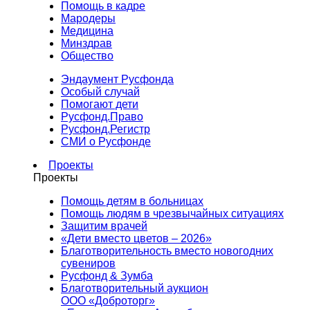
Помощь в кадре
Мародеры
Медицина
Минздрав
Общество
Эндаумент Русфонда
Особый случай
Помогают дети
Русфонд.Право
Русфонд.Регистр
СМИ о Русфонде
Проекты
Проекты
Помощь детям в больницах
Помощь людям в чрезвычайных ситуациях
Защитим врачей
«Дети вместо цветов – 2026»
Благотворительность вместо новогодних
сувениров
Русфонд & Зумба
Благотворительный аукцион
ООО «Доброторг»