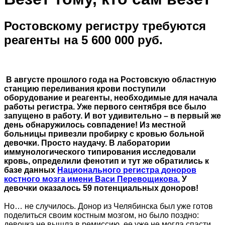
Ростовскому регистру требуются
реагенты на 5 600 000 руб.
В августе прошлого года на Ростовскую областную
станцию переливания крови поступили
оборудование и реагенты, необходимые для начала
работы регистра. Уже первого сентября все было
запущено в работу. И вот удивительно – в первый же
день обнаружилось совпадение! Из местной
больницы привезли пробирку с кровью больной
девочки. Просто наудачу. В лаборатории
иммунологического типирования исследовали
кровь, определили фенотип и тут же обратились к
базе данных
Национального регистра доноров
костного мозга имени Васи Перевощикова.
У
девочки оказалось 59 потенциальных доноров!
Но… не случилось. Донор из Челябинска был уже готов
поделиться своим костным мозгом, но было поздно:
девочка не вышла в ремиссию, ее уже не могла спасти