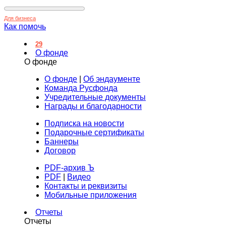
Для бизнеса
Как помочь
29
О фонде
О фонде
О фонде
|
Об эндаументе
Команда Русфонда
Учредительные документы
Награды и благодарности
Подписка на новости
Подарочные сертификаты
Баннеры
Договор
PDF-архив Ъ
PDF
|
Видео
Контакты и реквизиты
Мобильные приложения
Отчеты
Отчеты