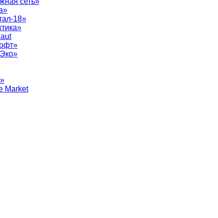
жная сеть»
а»
тал-18»
ктика»
aut
софт»
рЭко»
т»
e Market