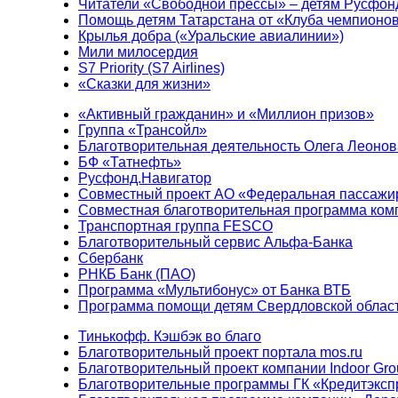
Читатели «Свободной прессы» – детям Русфон
Помощь детям Татарстана от «Клуба чемпионо
Крылья добра («Уральские авиалинии»)
Мили милосердия
S7 Priority (S7 Airlines)
«Сказки для жизни»
«Активный гражданин» и «Миллион призов»
Группа «Трансойл»
Благотворительная деятельность Олега Леонов
БФ «Татнефть»
Русфонд.Навигатор
Совместный проект АО «Федеральная пассажи
Совместная благотворительная программа ком
Транспортная группа FESCO
Благотворительный сервис Альфа-Банка
Сбербанк
РНКБ Банк (ПАО)
Программа «Мультибонус» от Банка ВТБ
Программа помощи детям Свердловской област
Тинькофф. Кэшбэк во благо
Благотворительный проект портала mos.ru
Благотворительный проект компании Indoor Gro
Благотворительные программы ГК «Кредитэксп