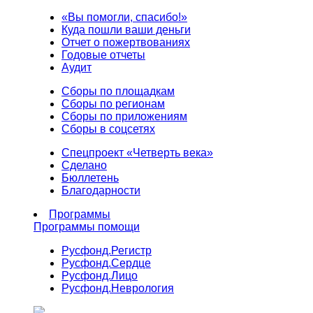
«Вы помогли, спасибо!»
Куда пошли ваши деньги
Отчет о пожертвованиях
Годовые отчеты
Аудит
Сборы по площадкам
Сборы по регионам
Сборы по приложениям
Сборы в соцсетях
Спецпроект «Четверть века»
Сделано
Бюллетень
Благодарности
Программы
Программы помощи
Русфонд.
Регистр
Русфонд.
Сердце
Русфонд.
Лицо
Русфонд.
Неврология