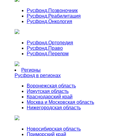
Русфонд.
Позвоночник
Русфонд.
Реабилитация
Русфонд.
Онкология
Русфонд.
Ортопедия
Русфонд.
Право
Русфонд.
Перелом
Регионы
Русфонд в регионах
Воронежская область
Иркутская область
Краснодарский край
Москва и Московская область
Нижегородская область
Новосибирская область
Приморский край