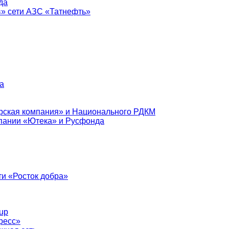
да
в» сети АЗС «Татнефть»
а
рская компания» и Национального РДКМ
пании «Ютека» и Русфонда
и «Росток добра»
up
ресс»