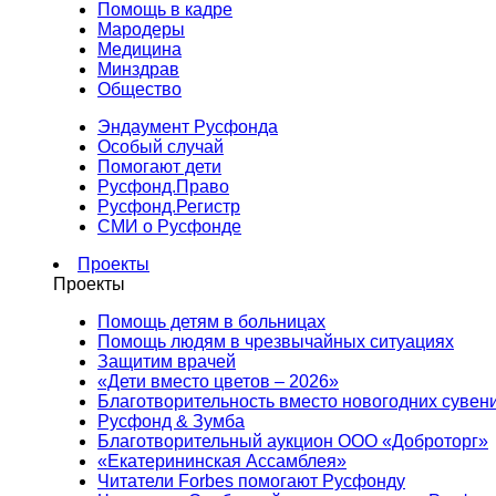
Помощь в кадре
Мародеры
Медицина
Минздрав
Общество
Эндаумент Русфонда
Особый случай
Помогают дети
Русфонд.Право
Русфонд.Регистр
СМИ о Русфонде
Проекты
Проекты
Помощь детям в больницах
Помощь людям в чрезвычайных ситуациях
Защитим врачей
«Дети вместо цветов – 2026»
Благотворительность вместо новогодних сувен
Русфонд & Зумба
Благотворительный аукцион ООО «Доброторг»
«Екатерининская Ассамблея»
Читатели Forbes помогают Русфонду