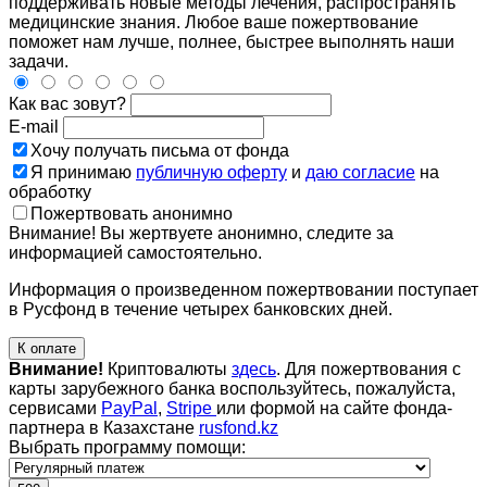
поддерживать новые методы лечения, распространять
медицинские знания. Любое ваше пожертвование
поможет нам лучше, полнее, быстрее выполнять наши
задачи.
Как вас зовут?
E-mail
Хочу получать письма от фонда
Я принимаю
публичную оферту
и
даю согласие
на
обработку
Пожертвовать анонимно
Внимание! Вы жертвуете анонимно, следите за
информацией самостоятельно.
Информация о произведенном пожертвовании поступает
в Русфонд в течение четырех банковских дней.
К оплате
Внимание!
Криптовалюты
здесь
. Для пожертвования с
карты зарубежного банка воспользуйтесь, пожалуйста,
сервисами
PayPal
,
Stripe
или формой на сайте фонда-
партнера в Казахстане
rusfond.kz
Выбрать программу помощи: