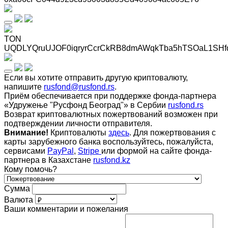
TON
UQDLYQruUJOF0iqryrCcrCkRB8dmAWqkTba5hTSOaL1SHf
Если вы хотите отправить другую криптовалюту,
напишите
rusfond@rusfond.rs
.
Приём обеспечивается при поддержке фонда-партнера
«Удружење "Русфонд Београд"» в Сербии
rusfond.rs
Возврат криптовалютных пожертвований возможен при
подтверждении личности отправителя.
Внимание!
Криптовалюты
здесь
. Для пожертвования с
карты зарубежного банка воспользуйтесь, пожалуйста,
сервисами
PayPal
,
Stripe
или формой на сайте фонда-
партнера в Казахстане
rusfond.kz
Кому помочь?
Сумма
Валюта
Ваши комментарии и пожелания