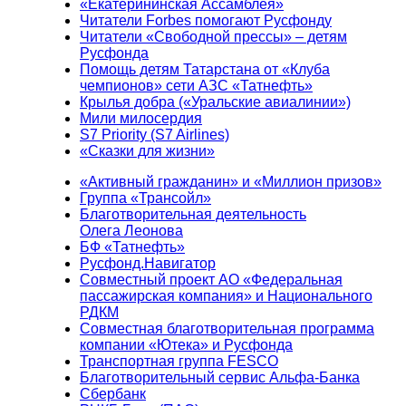
«Екатерининская Ассамблея»
Читатели Forbes помогают Русфонду
Читатели «Свободной прессы» – детям
Русфонда
Помощь детям Татарстана от «Клуба
чемпионов» сети АЗС «Татнефть»
Крылья добра («Уральские авиалинии»)
Мили милосердия
S7 Priority (S7 Airlines)
«Сказки для жизни»
«Активный гражданин» и «Миллион призов»
Группа «Трансойл»
Благотворительная деятельность
Олега Леонова
БФ «Татнефть»
Русфонд.Навигатор
Совместный проект АО «Федеральная
пассажирская компания» и Национального
РДКМ
Совместная благотворительная программа
компании «Ютека» и Русфонда
Транспортная группа FESCO
Благотворительный сервис Альфа-Банка
Сбербанк