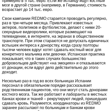
примерно в 5 тыс. евро. Если же испанцу ищут костный
мозг в другой стране (например, в Германии), стоимость
возрастает до 14 тыс. евро.
Свои кампании REDMO старается проводить регулярно,
раз в три-четыре месяца. Привлекают известных
актеров, политиков и футболистов, делают с ними 20-
секундные видеоролики, которые размещают на
телевидении, в интернете, на экранах в общественном
транспорте. При этом стараются не допускать единичных
вспышек интереса к донорству, когда сразу полторы
тысячи человек вдруг хотят сдавать костный мозг для
конкретного мальчика или девочки. Испанская практика
показывает, что в таких случаях большинство
добровольцев действуют «на эмоциях» и отказываются
от донации, если вдруг дело действительно до этого
доходит.
Несколько раз в год во всех больницах Испании
персонал в обязательном порядке рассказывает
родственникам пациентов, что они могут стать донорами
костного мозга. Так же работают и лаборанты в местных
банках крови и тканей – рекрутируют людей, пришедших
сдавать кровь. Разумеется, координаторы из REDMO
заранее рассылают по больницам и банкам крови