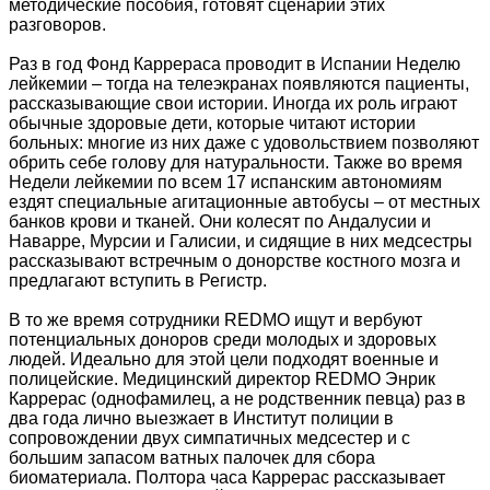
методические пособия, готовят сценарии этих
разговоров.
Раз в год Фонд Каррераса проводит в Испании Неделю
лейкемии – тогда на телеэкранах появляются пациенты,
рассказывающие свои истории. Иногда их роль играют
обычные здоровые дети, которые читают истории
больных: многие из них даже с удовольствием позволяют
обрить себе голову для натуральности. Также во время
Недели лейкемии по всем 17 испанским автономиям
ездят специальные агитационные автобусы – от местных
банков крови и тканей. Они колесят по Андалусии и
Наварре, Мурсии и Галисии, и сидящие в них медсестры
рассказывают встречным о донорстве костного мозга и
предлагают вступить в Регистр.
В то же время сотрудники REDMO ищут и вербуют
потенциальных доноров среди молодых и здоровых
людей. Идеально для этой цели подходят военные и
полицейские. Медицинский директор REDMO Энрик
Каррерас (однофамилец, а не родственник певца) раз в
два года лично выезжает в Институт полиции в
сопровождении двух симпатичных медсестер и с
большим запасом ватных палочек для сбора
биоматериала. Полтора часа Каррерас рассказывает