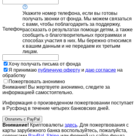
Укажите номер телефона, если вы готовы
получать звонки от фонда. Мы можем связаться
с вами, чтобы поблагодарить за поддержку,
Телефон
рассказать о результатах помощи детям, а также
сообщить о благотворительных программах и
способах участия в них. Мы бережно относимся
к вашим данным и не передаем их третьим
лицам.
Хочу получать письма от фонда
Я принимаю
публичную оферту
и
даю согласие
на
обработку
Пожертвовать анонимно
Внимание! Вы жертвуете анонимно, следите за
информацией самостоятельно.
Информация о произведенном пожертвовании поступает
в Русфонд в течение четырех банковских дней.
Оплатить с PayPal
Внимание!
Криптовалюты
здесь
. Для пожертвования с
карты зарубежного банка воспользуйтесь, пожалуйста,
сервисами
PayPal
,
Stripe
или формой на сайте фонда-