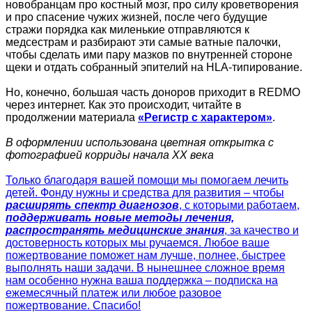
новобранцам про костный мозг, про силу кроветворения
и про спасение чужих жизней, после чего будущие
стражи порядка как миленькие отправляются к
медсестрам и разбирают эти самые ватные палочки,
чтобы сделать ими пару мазков по внутренней стороне
щеки и отдать собранный эпителий на HLA-типирование.
Но, конечно, большая часть доноров приходит в REDMO
через интернет. Как это происходит, читайте в
продолжении материала
«Регистр с характером»
.
В оформлении использована цветная открытка с
фотографией корриды начала XX века
Только благодаря вашей помощи мы помогаем лечить
детей. Фонду нужны и средства для развития – чтобы
расширять спектр диагнозов
, с которыми работаем,
поддерживать новые методы лечения,
распространять медицинские знания
, за качество и
достоверность которых мы ручаемся. Любое ваше
пожертвование поможет нам лучше, полнее, быстрее
выполнять наши задачи. В нынешнее сложное время
нам особенно нужна ваша поддержка – подписка на
ежемесячный платеж или любое разовое
пожертвование. Спасибо!