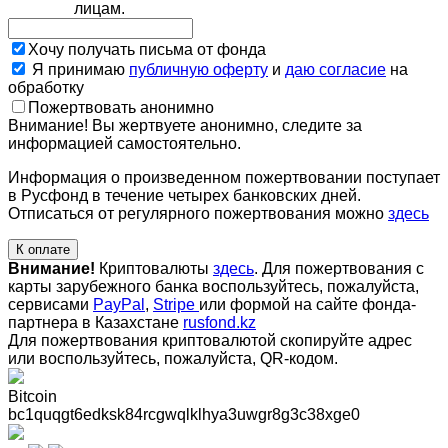
лицам.
Хочу получать письма от фонда
Я принимаю
публичную оферту
и
даю согласие
на
обработку
Пожертвовать анонимно
Внимание! Вы жертвуете анонимно, следите за
информацией самостоятельно.
Информация о произведенном пожертвовании поступает
в Русфонд в течение четырех банковских дней.
Отписаться от регулярного пожертвования можно
здесь
К оплате
Внимание!
Криптовалюты
здесь
. Для пожертвования с
карты зарубежного банка воспользуйтесь, пожалуйста,
сервисами
PayPal
,
Stripe
или формой на сайте фонда-
партнера в Казахстане
rusfond.kz
Для пожертвования криптовалютой скопируйте адрес
или воспользуйтесь, пожалуйста, QR-кодом
.
Bitcoin
bc1quqgt6edksk84rcgwqlklhya3uwgr8g3c38xge0