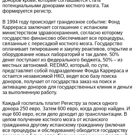
доноров крови, которые соглашаются стать
потенциальными донорами костного мозга. Так
формируется регистр.
В 1994 году происходит грандиозное событие: Фонд
Каррераса заключает соглашение с испанским
министерством здравоохранения, согласно которому
государство финансово обеспечивает все процедуры,
связанные с пересадкой костного мозга. Государство
оплачивает типирование и закупку реактивов, открытие и
оборудование новых лабораторий и так далее. 50%
денег поступают из федерального бюджета, 50% – из
местных автономий. REDMO, который, по сути,
представляет собой подразделение Фонда Каррераса и
остается независимой НКО, ведет всю базу поиска
доноров, получает от государства заказ на поиск и
активацию доноров для государственных клиник и деньги
за выполненную работу.
Каждый госпиталь платит Регистру за поиск одного
донора 250 евро. Затем 600 евро, когда донор найден. И
еще 600 евро, если дело доходит до трансплантации. В
целом получение костного мозга от испанского
гражданина другому испанскому гражданину (включая
все процедуры и обследования) обходится государству