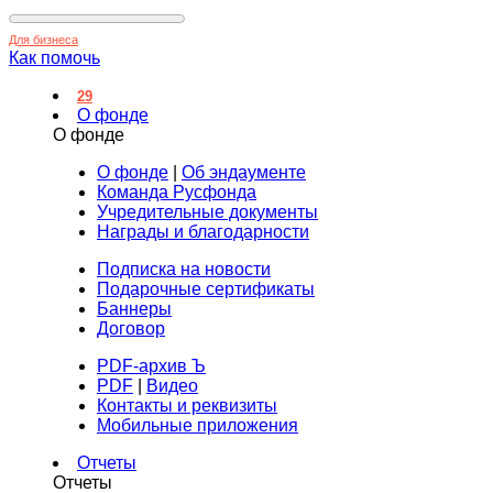
Для бизнеса
Как помочь
29
О фонде
О фонде
О фонде
|
Об эндаументе
Команда Русфонда
Учредительные документы
Награды и благодарности
Подписка на новости
Подарочные сертификаты
Баннеры
Договор
PDF-архив Ъ
PDF
|
Видео
Контакты и реквизиты
Мобильные приложения
Отчеты
Отчеты