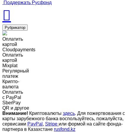
Поддержать Русфонд
Рубрикатор
Оплатить
картой
Cloudpayments
Оплатить
картой
Mixplat
Регулярный
платеж
Крипто-
валюта
Оплатить
c PayPal
SberPay
QR и другое
Внимание!
Криптовалюты
здесь
. Для пожертвования с
карты зарубежного банка воспользуйтесь, пожалуйста,
сервисами
PayPal
,
Stripe
или формой на сайте фонда-
партнера в Казахстане
rusfond.kz