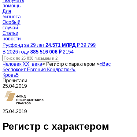
Получить
помощь
Для
бизнеса
Особый
случай
Статьи,
новости
Русфонд за 29 лет
24,571 МЛРД ₽
39 799
В 2026 году
885 516 006 ₽
2154
Человек ХХI века
<
Регистр с характером
>
«Вас
беспокоит Евгения Кондратюк!»
Кровь5
Прочитали
25.04.2019
25.04.2019
Регистр с характером