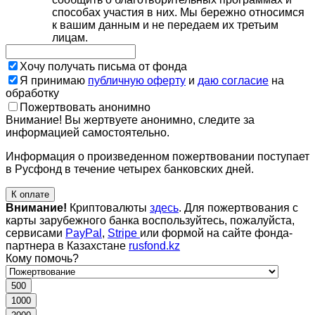
способах участия в них. Мы бережно относимся
к вашим данным и не передаем их третьим
лицам.
Хочу получать письма от фонда
Я принимаю
публичную оферту
и
даю согласие
на
обработку
Пожертвовать анонимно
Внимание! Вы жертвуете анонимно, следите за
информацией самостоятельно.
Информация о произведенном пожертвовании поступает
в Русфонд в течение четырех банковских дней.
К оплате
Внимание!
Криптовалюты
здесь
. Для пожертвования с
карты зарубежного банка воспользуйтесь, пожалуйста,
сервисами
PayPal
,
Stripe
или формой на сайте фонда-
партнера в Казахстане
rusfond.kz
Кому помочь?
500
1000