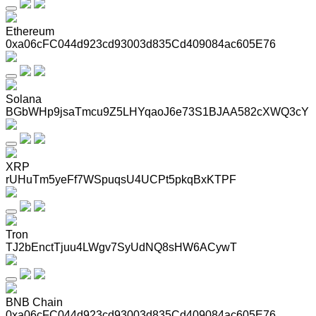
Ethereum
0xa06cFC044d923cd93003d835Cd409084ac605E76
Solana
BGbWHp9jsaTmcu9Z5LHYqaoJ6e73S1BJAA582cXWQ3cY
XRP
rUHuTm5yeFf7WSpuqsU4UCPt5pkqBxKTPF
Tron
TJ2bEnctTjuu4LWgv7SyUdNQ8sHW6ACywT
BNB Chain
0xa06cFC044d923cd93003d835Cd409084ac605E76