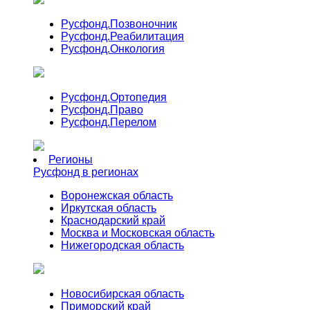
Русфонд.
Позвоночник
Русфонд.
Реабилитация
Русфонд.
Онкология
Русфонд.
Ортопедия
Русфонд.
Право
Русфонд.
Перелом
Регионы
Русфонд в регионах
Воронежская область
Иркутская область
Краснодарский край
Москва и Московская область
Нижегородская область
Новосибирская область
Приморский край