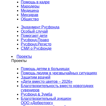
Помощь в кадре
Мародеры
Медицина
Минздрав
Общество
Эндаумент Русфонда
Особый случай
Помогают дети
Русфонд.Право
Русфонд.Регистр
СМИ о Русфонде
Проекты
Проекты
Помощь детям в больницах
Помощь людям в чрезвычайных ситуациях
Защитим врачей
«Дети вместо цветов – 2026»
Благотворительность вместо новогодних
сувениров
Русфонд & Зумба
Благотворительный аукцион
ООО «Доброторг»