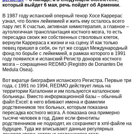
который выйдет 6 мая, речь пойдет об Армении.
В 1987 году испанский оперный тенор Хосе Каррерас
узнал, что болен лейкемией и жить ему осталось всего
пару лет. К счастью, активная химиотерапия, а главное –
аутологичная трансплантация костного мозга, то есть
пересадка своих же собственных стволовых клеток,
вернули Каррераса к жизни и на сцену. И как только
певец пришел в себя, он тут же создал Международный
фонд по борьбе с лейкемией, в рамках которого в 1991
году появился и испанский Регистр доноров костного
мозга – сокращенно REDMO (Registro de Donantes De
Medula Osea).
Вот вкратце биография испанского Регистра. Первые три
года, с 1991 по 1994, REDMO действует лишь на
территории Каталонии и им пользуются каталонские
больницы. Вместо информационной базы – обычный
файл Excel: в него вбивают имена и фамилии
родственников тех больных, которым показана
пересадка костного мозга. А показана она примерно
тысяче человек в год. Даже если фенотипы
родственников не подходят, их сохраняют в xml-файле на
будущее. Туда же вписывают данные регулярных