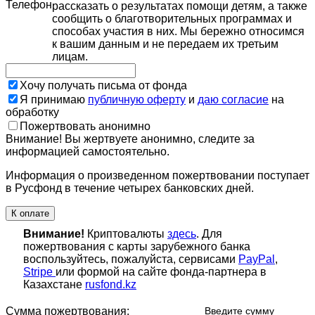
Телефон
рассказать о результатах помощи детям, а также
сообщить о благотворительных программах и
способах участия в них. Мы бережно относимся
к вашим данным и не передаем их третьим
лицам.
Хочу получать письма от фонда
Я принимаю
публичную оферту
и
даю согласие
на
обработку
Пожертвовать анонимно
Внимание! Вы жертвуете анонимно, следите за
информацией самостоятельно.
Информация о произведенном пожертвовании поступает
в Русфонд в течение четырех банковских дней.
К оплате
Внимание!
Криптовалюты
здесь
. Для
пожертвования с карты зарубежного банка
воспользуйтесь, пожалуйста, сервисами
PayPal
,
Stripe
или формой на сайте фонда-партнера в
Казахстане
rusfond.kz
Сумма пожертвования:
Введите сумму