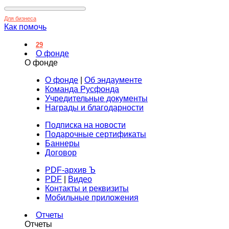
Для бизнеса
Как помочь
29
О фонде
О фонде
О фонде
|
Об эндаументе
Команда Русфонда
Учредительные документы
Награды и благодарности
Подписка на новости
Подарочные сертификаты
Баннеры
Договор
PDF-архив Ъ
PDF
|
Видео
Контакты и реквизиты
Мобильные приложения
Отчеты
Отчеты