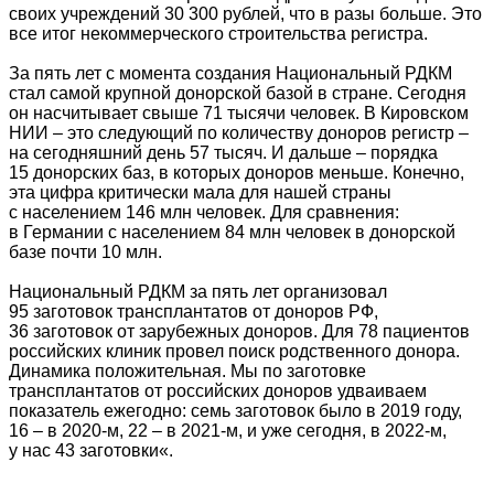
своих учреждений 30 300 рублей, что в разы больше. Это
все итог некоммерческого строительства регистра.
За пять лет с момента создания Национальный РДКМ
стал самой крупной донорской базой в стране. Сегодня
он насчитывает свыше 71 тысячи человек. В Кировском
НИИ – это следующий по количеству доноров регистр –
на сегодняшний день 57 тысяч. И дальше – порядка
15 донорских баз, в которых доноров меньше. Конечно,
эта цифра критически мала для нашей страны
с населением 146 млн человек. Для сравнения:
в Германии с населением 84 млн человек в донорской
базе почти 10 млн.
Национальный РДКМ за пять лет организовал
95 заготовок трансплантатов от доноров РФ,
36 заготовок от зарубежных доноров. Для 78 пациентов
российских клиник провел поиск родственного донора.
Динамика положительная. Мы по заготовке
трансплантатов от российских доноров удваиваем
показатель ежегодно: семь заготовок было в 2019 году,
16 – в 2020-м, 22 – в 2021-м, и уже сегодня, в 2022-м,
у нас 43 заготовки«.