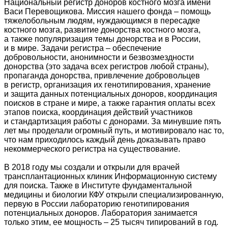
Национальный регистр доноров костного мозга имени
Васи Перевощикова. Миссия нашего фонда – помощь
тяжелобольным людям, нуждающимся в пересадке
костного мозга, развитие донорства костного мозга,
а также популяризация темы донорства и в России,
и в мире. Задачи регистра – обеспечение
добровольности, анонимности и безвозмездности
донорства (это задача всех регистров любой страны),
пропаганда донорства, привлечение добровольцев
в регистр, организация их генотипирования, хранение
и защита данных потенциальных доноров, координация
поисков в стране и мире, а также гарантия оплаты всех
этапов поиска, координация действий участников
и стандартизация работы с донорами. За минувшие пять
лет мы проделали огромный путь, и мотивировало нас то,
что нам приходилось каждый день доказывать право
некоммерческого регистра на существование.
В 2018 году мы создали и открыли для врачей
трансплантационных клиник Информационную систему
для поиска. Также в Институте фундаментальной
медицины и биологии КФУ открыли специализированную,
первую в России лабораторию генотипирования
потенциальных доноров. Лаборатория занимается
только этим, ее мощность – 25 тысяч типирований в год.