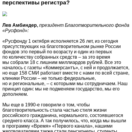
перспективы регистра?
Лев Амбиндер,
президент Благотворительного фонда
«Русфонд»:
«Русфонду 1 октября исполняется 26 лет, из сегодня
присутствующих на благотворительном рынке России
фондов это первый по возрасту и один из первых
по количеству собранных средств – за это время
мы собрали 18 с лишним миллиардов рублей. Все это
началось с газеты «Коммерсантъ», с ней и продолжается,
но еще 158 СМИ работают вместе с нами по всей стране,
клиники России – не только федеральные,
но и региональные, – с которыми мы сотрудничаем. Наш
принцип один: мы не подменяем государство, мы его
дополняем.
Мы еще в 1990-е говорили о том, чтобы
благотворительность стала частью стиля жизни
российского гражданина, нормального, состоявшегося
среднего класса. А так получилось, что, когда мы вышли
в программу «Время» «Первого канала», нашими
жертвователями также стали пенсионеры, студенты...