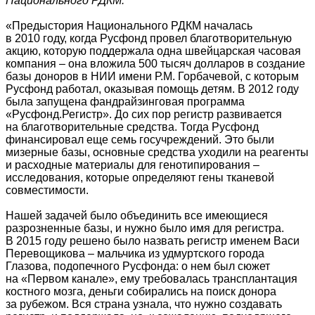
Национального РДКМ:
«Предыстория Национального РДКМ началась
в 2010 году, когда Русфонд провел благотворительную
акцию, которую поддержала одна швейцарская часовая
компания – она вложила 500 тысяч долларов в создание
базы доноров в НИИ имени Р.М. Горбачевой, с которым
Русфонд работал, оказывая помощь детям. В 2012 году
была запущена фандрайзинговая программа
«Русфонд.Регистр». До сих пор регистр развивается
на благотворительные средства. Тогда Русфонд
финансировал еще семь госучреждений. Это были
мизерные базы, основные средства уходили на реагенты
и расходные материалы для генотипирования –
исследования, которые определяют гены тканевой
совместимости.
Нашей задачей было объединить все имеющиеся
разрозненные базы, и нужно было имя для регистра.
В 2015 году решено было назвать регистр именем Васи
Перевощикова – мальчика из удмуртского города
Глазова, подопечного Русфонда: о нем был сюжет
на «Первом канале», ему требовалась трансплантация
костного мозга, деньги собирались на поиск донора
за рубежом. Вся страна узнала, что нужно создавать