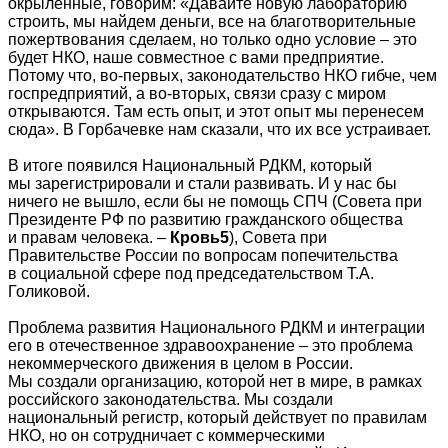
окрыленные, говорим: «Давайте новую лабораторию
строить, мы найдем деньги, все на благотворительные
пожертвования сделаем, но только одно условие – это
будет НКО, наше совместное с вами предприятие.
Потому что, во-первых, законодательство НКО гибче, чем
госпредприятий, а во-вторых, связи сразу с миром
открываются. Там есть опыт, и этот опыт мы перенесем
сюда». В Горбачевке нам сказали, что их все устраивает.
В итоге появился Национальный РДКМ, который
мы зарегистрировали и стали развивать. И у нас бы
ничего не вышло, если бы не помощь СПЧ (Совета при
Президенте РФ по развитию гражданского общества
и правам человека. –
Кровь5
), Cовета при
Правительстве России по вопросам попечительства
в социальной сфере под председательством Т.А.
Голиковой.
Проблема развития Национального РДКМ и интеграции
его в отечественное здравоохранение – это проблема
некоммерческого движения в целом в России.
Мы создали организацию, которой нет в мире, в рамках
российского законодательства. Мы создали
национальный регистр, который действует по правилам
НКО, но он сотрудничает с коммерческими