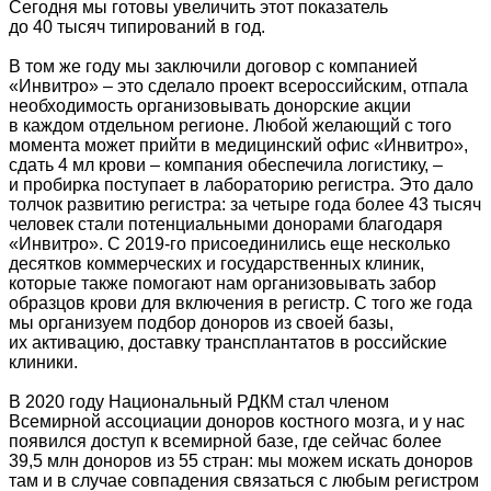
Сегодня мы готовы увеличить этот показатель
до 40 тысяч типирований в год.
В том же году мы заключили договор с компанией
«Инвитро» – это сделало проект всероссийским, отпала
необходимость организовывать донорские акции
в каждом отдельном регионе. Любой желающий с того
момента может прийти в медицинский офис «Инвитро»,
сдать 4 мл крови – компания обеспечила логистику, –
и пробирка поступает в лабораторию регистра. Это дало
толчок развитию регистра: за четыре года более 43 тысяч
человек стали потенциальными донорами благодаря
«Инвитро». С 2019-го присоединились еще несколько
десятков коммерческих и государственных клиник,
которые также помогают нам организовывать забор
образцов крови для включения в регистр. С того же года
мы организуем подбор доноров из своей базы,
их активацию, доставку трансплантатов в российские
клиники.
В 2020 году Национальный РДКМ стал членом
Всемирной ассоциации доноров костного мозга, и у нас
появился доступ к всемирной базе, где сейчас более
39,5 млн доноров из 55 стран: мы можем искать доноров
там и в случае совпадения связаться с любым регистром