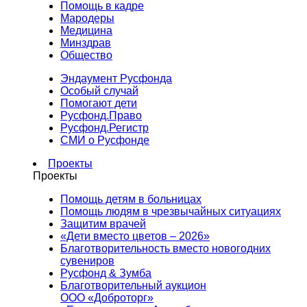
Помощь в кадре
Мародеры
Медицина
Минздрав
Общество
Эндаумент Русфонда
Особый случай
Помогают дети
Русфонд.Право
Русфонд.Регистр
СМИ о Русфонде
Проекты
Проекты
Помощь детям в больницах
Помощь людям в чрезвычайных ситуациях
Защитим врачей
«Дети вместо цветов – 2026»
Благотворительность вместо новогодних
сувениров
Русфонд & Зумба
Благотворительный аукцион
ООО «Доброторг»