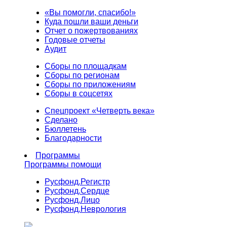
«Вы помогли, спасибо!»
Куда пошли ваши деньги
Отчет о пожертвованиях
Годовые отчеты
Аудит
Сборы по площадкам
Сборы по регионам
Сборы по приложениям
Сборы в соцсетях
Спецпроект «Четверть века»
Сделано
Бюллетень
Благодарности
Программы
Программы помощи
Русфонд.
Регистр
Русфонд.
Сердце
Русфонд.
Лицо
Русфонд.
Неврология