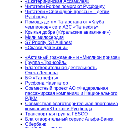
«Екатерининская Ассамблея»
Читатели Forbes помогают Русфонду
Читатели «Свободной прессы» – детям
Русфонда
Помощь детям Татарстана от «Клуба
чемпионов» сети АЗС «Татнефть»
Крылья добра («Уральские авиалинии»)
Мили милосердия
S7 Priority (S7 Airlines)
«Сказки для жизни»
«Активный гражданин» и «Миллион призов»
Группа «Трансойл»
Благотворительная деятельность
Олега Леонова
БФ «Татнефть»
Русфонд.Навигатор
Совместный проект АО «Федеральная
пассажирская компания» и Национального
РДКМ
Совместная благотворительная программа
компании «Ютека» и Русфонда
Транспортная группа FESCO
Благотворительный сервис Альфа-Банка
Сбербанк