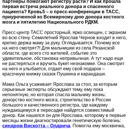
партнеры помогают регистру расти? И как прошла
первая встреча реального донора и спасенного
пациента? Кровь5 – о пресс-конференции в ТАСС,
приуроченной ко Всемирному дню донора костного
мозга и пятилетию Национального РДКМ.
Пресс-центр ТАСС просторный, ярко освещен, с экраном
во всю стену. Семилетний Ярослав Чернов входит в него,
крепко держа маму за руку. Оглядывается. Почему все
на него смотрят?! Для мальчишки из села Рязанской
области, где всего сто жителей, событие это
удивительное, обстановка непривычная. А тут надо еще
не растеряться и вручить букет незнакомке. Она смотрит
на него и улыбается, отдает ему свой подарок –
красочную книжку сказок Пушкина и карандаши.
Мама Ольга усаживает Ярослава за стол, за которым
серьезные эксперты обсуждают тему, ему пока
непонятную, но которая спасла мальчику жизнь:
донорство костного мозга, строительство в России
большого и качественного регистра, где каждому
нуждающемуся в пересадке найдется совместимый
донор. Как нашелся он для Ярослава, которому в первые
месяцы жизни диагностировали генетическую болезнь:
синдром Вискотта – Олдрича
. Помогла ему москвичка,