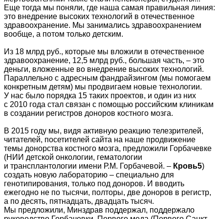
Еще тогда мы поняли, где наша самая правильная линия:
это внедрение высоких технологий в отечественное
здравоохранение. Мы занимались здравоохранением
вообще, а потом только детским.
Из 18 млрд руб., которые мы вложили в отечественное
здравоохранение, 12,5 млрд руб., большая часть, – это
деньги, вложенные во внедрение высоких технологий.
Параллельно с адресным фандрайзингом (мы помогаем
конкретным детям) мы продвигаем новые технологии.
У нас было порядка 15 таких проектов, и один из них
с 2010 года стал связан с помощью российским клиникам
в создании регистров доноров костного мозга.
В 2015 году мы, видя активную реакцию телезрителей,
читателей, посетителей сайта на наше продвижение
темы донорства костного мозга, предложили Горбачевке
(НИИ детской онкологии, гематологии
и трансплантологии имени Р.М. Горбачевой. –
Кровь5
)
создать новую лабораторию – специально для
генотипирования, только под доноров. И вводить
ежегодно не по тысячи, полторы, две доноров в регистр,
а по десять, пятнадцать, двадцать тысяч.
Мы предложили, Минздрав поддержал, поддержало
руководство Горбачевки, Первого меда (Первого Санкт-