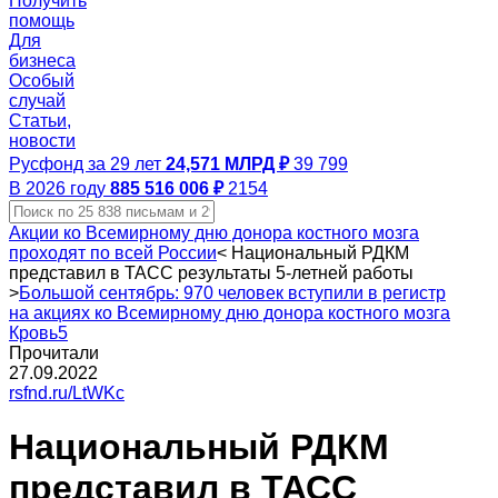
Получить
помощь
Для
бизнеса
Особый
случай
Статьи,
новости
Русфонд за 29 лет
24,571 МЛРД ₽
39 799
В 2026 году
885 516 006 ₽
2154
Акции ко Всемирному дню донора костного мозга
проходят по всей России
<
Национальный РДКМ
представил в ТАСС результаты 5-летней работы
>
Большой сентябрь: 970 человек вступили в регистр
на акциях ко Всемирному дню донора костного мозга
Кровь5
Прочитали
27.09.2022
rsfnd.ru/LtWKc
Национальный РДКМ
представил в ТАСС