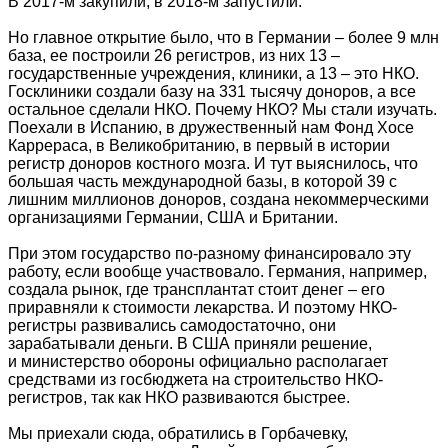
В 2017-м закупили, в 2018-м запустили.
Но главное открытие было, что в Германии – более 9 млн
база, ее построили 26 регистров, из них 13 –
государственные учреждения, клиники, а 13 – это НКО.
Госклиники создали базу на 331 тысячу доноров, а все
остальное сделали НКО. Почему НКО? Мы стали изучать.
Поехали в Испанию, в дружественный нам Фонд Хосе
Каррераса, в Великобританию, в первый в истории
регистр доноров костного мозга. И тут выяснилось, что
большая часть международной базы, в которой 39 с
лишним миллионов доноров, создана некоммерческими
организациями Германии, США и Британии.
При этом государство по-разному финансировало эту
работу, если вообще участвовало. Германия, например,
создала рынок, где трансплантат стоит денег – его
приравняли к стоимости лекарства. И поэтому НКО-
регистры развивались самодостаточно, они
зарабатывали деньги. В США приняли решение,
и министерство обороны официально располагает
средствами из госбюджета на строительство НКО-
регистров, так как НКО развиваются быстрее.
Мы приехали сюда, обратились в Горбачевку,