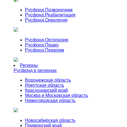
Русфонд.
Позвоночник
Русфонд.
Реабилитация
Русфонд.
Онкология
Русфонд.
Ортопедия
Русфонд.
Право
Русфонд.
Перелом
Регионы
Русфонд в регионах
Воронежская область
Иркутская область
Краснодарский край
Москва и Московская область
Нижегородская область
Новосибирская область
Приморский край