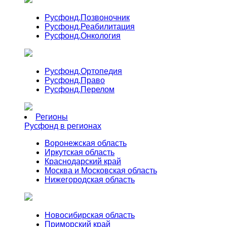
Русфонд.
Позвоночник
Русфонд.
Реабилитация
Русфонд.
Онкология
Русфонд.
Ортопедия
Русфонд.
Право
Русфонд.
Перелом
Регионы
Русфонд в регионах
Воронежская область
Иркутская область
Краснодарский край
Москва и Московская область
Нижегородская область
Новосибирская область
Приморский край