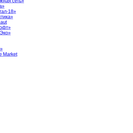
жная сеть»
а»
тал-18»
ктика»
aut
софт»
рЭко»
т»
e Market