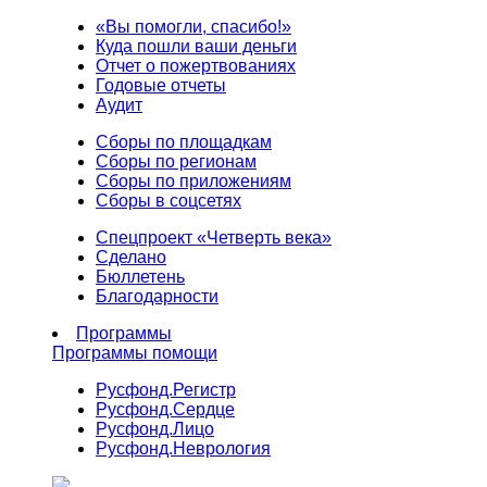
«Вы помогли, спасибо!»
Куда пошли ваши деньги
Отчет о пожертвованиях
Годовые отчеты
Аудит
Сборы по площадкам
Сборы по регионам
Сборы по приложениям
Сборы в соцсетях
Спецпроект «Четверть века»
Сделано
Бюллетень
Благодарности
Программы
Программы помощи
Русфонд.
Регистр
Русфонд.
Сердце
Русфонд.
Лицо
Русфонд.
Неврология