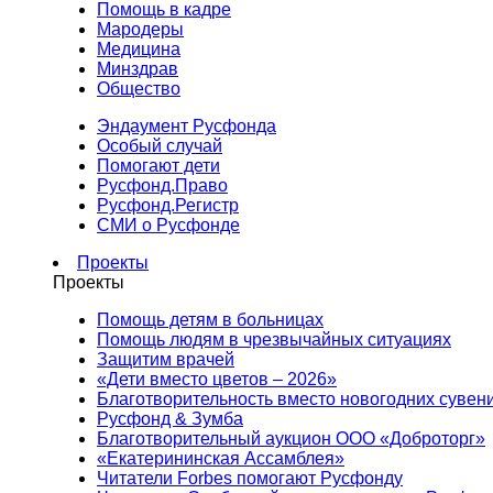
Помощь в кадре
Мародеры
Медицина
Минздрав
Общество
Эндаумент Русфонда
Особый случай
Помогают дети
Русфонд.Право
Русфонд.Регистр
СМИ о Русфонде
Проекты
Проекты
Помощь детям в больницах
Помощь людям в чрезвычайных ситуациях
Защитим врачей
«Дети вместо цветов – 2026»
Благотворительность вместо новогодних сувен
Русфонд & Зумба
Благотворительный аукцион ООО «Доброторг»
«Екатерининская Ассамблея»
Читатели Forbes помогают Русфонду