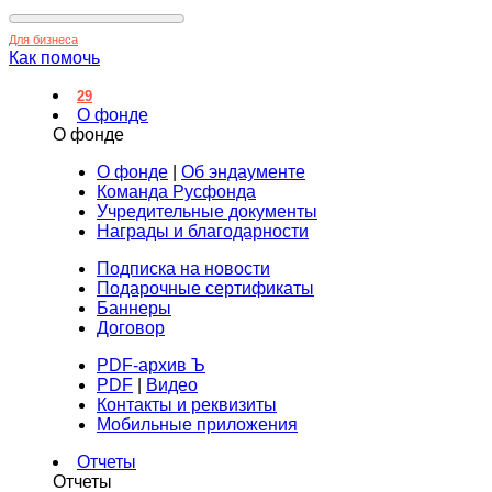
Для бизнеса
Как помочь
29
О фонде
О фонде
О фонде
|
Об эндаументе
Команда Русфонда
Учредительные документы
Награды и благодарности
Подписка на новости
Подарочные сертификаты
Баннеры
Договор
PDF-архив Ъ
PDF
|
Видео
Контакты и реквизиты
Мобильные приложения
Отчеты
Отчеты