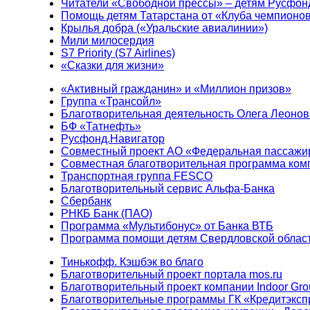
Читатели «Свободной прессы» – детям Русфон
Помощь детям Татарстана от «Клуба чемпионо
Крылья добра («Уральские авиалинии»)
Мили милосердия
S7 Priority (S7 Airlines)
«Сказки для жизни»
«Активный гражданин» и «Миллион призов»
Группа «Трансойл»
Благотворительная деятельность Олега Леонов
БФ «Татнефть»
Русфонд.Навигатор
Совместный проект АО «Федеральная пассажи
Совместная благотворительная программа ком
Транспортная группа FESCO
Благотворительный сервис Альфа-Банка
Сбербанк
РНКБ Банк (ПАО)
Программа «Мультибонус» от Банка ВТБ
Программа помощи детям Свердловской област
Тинькофф. Кэшбэк во благо
Благотворительный проект портала mos.ru
Благотворительный проект компании Indoor Gro
Благотворительные программы ГК «Кредитэксп