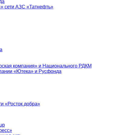
да
в» сети АЗС «Татнефть»
а
рская компания» и Национального РДКМ
пании «Ютека» и Русфонда
и «Росток добра»
up
ресс»