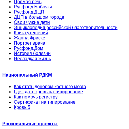
Прямая речь
Русфонд.Бабочки
Русфонд.ДЦП
ДЦП в большом городе
Свои чужие дети
Энциклопедия российской благотворительности
Книга утешений
Жанна Фриске
Портрет врача
Русфонд.Дом
История болезни
Несладкая жизнь
Национальный РДКМ
Как стать донором костного мозга
Где сдать кровь на типирование
Как помочь регистру
Сертификат на типирование
Кровь 5
Региональные проекты