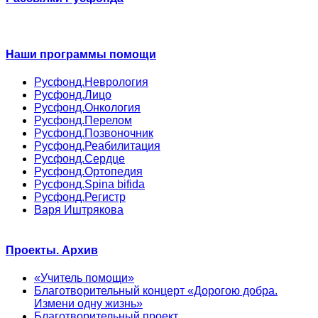
Наши программы помощи
Русфонд.Неврология
Русфонд.Лицо
Русфонд.Онкология
Русфонд.Перелом
Русфонд.Позвоночник
Русфонд.Реабилитация
Русфонд.Сердце
Русфонд.Ортопедия
Русфонд.Spina bifida
Русфонд.Регистр
Варя Иштрякова
Проекты. Архив
«Учитель помощи»
Благотворительный концерт «Дорогою добра.
Измени одну жизнь»
Благотворительный проект