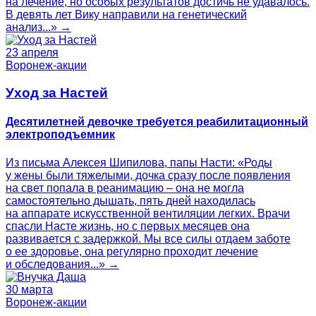
на лечение, но особых результатов достичь не удавалось.
В девять лет Вику направили на генетический
анализ...» →
23 апреля
Воронеж-акции
Уход за Настей
Десятилетней девочке требуется реабилитационный
электроподъемник
Из письма Алексея Шипилова, папы Насти: «Роды
у жены были тяжелыми, дочка сразу после появления
на свет попала в реанимацию – она не могла
самостоятельно дышать, пять дней находилась
на аппарате искусственной вентиляции легких. Врачи
спасли Насте жизнь, но с первых месяцев она
развивается с задержкой. Мы все силы отдаем заботе
о ее здоровье, она регулярно проходит лечение
и обследования...» →
30 марта
Воронеж-акции