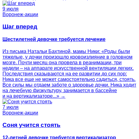
9 июля
Воронеж-акции
Шаг вперед
Шестилетней девочке требуется лечение
Из письма Натальи Бахтиной, мамы Ники: «Роды были
тяжелые, у дочки произошло кровоизлияние в головном
мозге. Почти месяц она провела в реанимации, три
недели – на аппарате искусственной вентиляции легких.
Последствия сказываются на ее развитии до сих пор:
Ника все еще не может самостоятельно садиться, стоять.
Все силы мы отдаем заботе о здоровье дочки. Ника ходит
на лечебную физкультуру, занимается в бассейне
и на вертикализаторе...» →
7 июля
Воронеж-акции
Соня учится стоять
12-летней девочке требуется вертикализатор