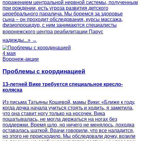
поражением центральной нервной системы, полученным
при рождении, есть угроза развития детского
церебрального паралича. Мы боремся за здоровье
сына – он проходит обследования, курсы массажа,
физиопроцедур, с ним занимаются специалисты
воронежского центра реабилитации Парус
надежды...» →
4 мая
Воронеж-акции
Проблемы с координацией
13-летней Вике требуется специальное кресло-
коляска
Из письма Татьяны Кошевой, мамы Вики: «Ближе к году,
когда дочка начала учиться стоять и ходить, я заметила,
что она ставит ногу только на носочек. Вика
пошатывалась, не могла держаться на ногах без
поддержки. Время шло, но ничего не менялось, походка
оставалась шаткой. Врачи говорили, что все наладится,
но этого не происходило. Мы обследовали дочку, возили