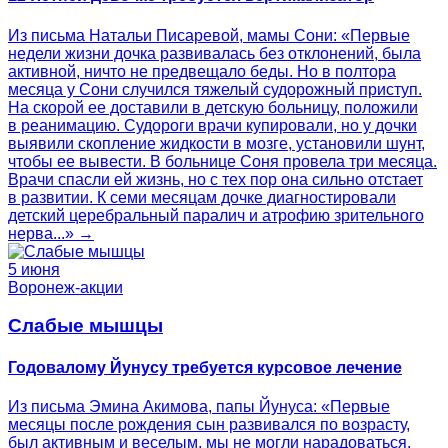
Из письма Натальи Писаревой, мамы Сони: «Первые
недели жизни дочка развивалась без отклонений, была
активной, ничто не предвещало беды. Но в полтора
месяца у Сони случился тяжелый судорожный приступ.
На скорой ее доставили в детскую больницу, положили
в реанимацию. Судороги врачи купировали, но у дочки
выявили скопление жидкости в мозге, установили шунт,
чтобы ее вывести. В больнице Соня провела три месяца.
Врачи спасли ей жизнь, но с тех пор она сильно отстает
в развитии. К семи месяцам дочке диагностировали
детский церебральный паралич и атрофию зрительного
нерва...» →
5 июня
Воронеж-акции
Слабые мышцы
Годовалому Йунусу требуется курсовое лечение
Из письма Эмина Акимова, папы Йунуса: «Первые
месяцы после рождения сын развивался по возрасту,
был активным и веселым, мы не могли нарадоваться.