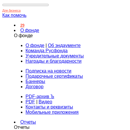
Для бизнеса
Как помочь
29
О фонде
О фонде
О фонде
|
Об эндаументе
Команда Русфонда
Учредительные документы
Награды и благодарности
Подписка на новости
Подарочные сертификаты
Баннеры
Договор
PDF-архив Ъ
PDF
|
Видео
Контакты и реквизиты
Мобильные приложения
Отчеты
Отчеты