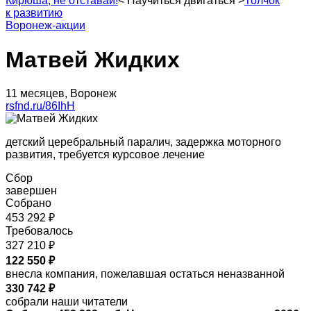
Кирюша, не отставай!
<
Научиться двигаться
>
Толчок
к развитию
Воронеж-акции
Матвей Жидких
11 месяцев, Воронеж
rsfnd.ru/86IhH
детский церебральный паралич, задержка моторного
развития, требуется курсовое лечение
Сбор
завершен
Собрано
453 292 ₽
Требовалось
327 210 ₽
122 550 ₽
внесла компания, пожелавшая остаться неназванной
330 742 ₽
собрали наши читатели