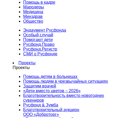
Помощь в кадре
Мародеры
Медицина
Минздрав
Общество
Эндаумент Русфонда
Особый случай
Помогают дети
Русфонд.Право
Русфонд.Регистр
СМИ о Русфонде
Проекты
Проекты
Помощь детям в больницах
Помощь людям в чрезвычайных ситуациях
Защитим врачей
«Дети вместо цветов – 2026»
Благотворительность вместо новогодних
сувениров
Русфонд & Зумба
Благотворительный аукцион
ООО «Доброторг»