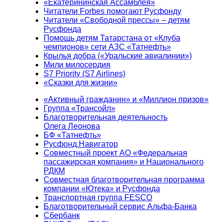
«Екатерининская Ассамблея»
Читатели Forbes помогают Русфонду
Читатели «Свободной прессы» – детям
Русфонда
Помощь детям Татарстана от «Клуба
чемпионов» сети АЗС «Татнефть»
Крылья добра («Уральские авиалинии»)
Мили милосердия
S7 Priority (S7 Airlines)
«Сказки для жизни»
«Активный гражданин» и «Миллион призов»
Группа «Трансойл»
Благотворительная деятельность
Олега Леонова
БФ «Татнефть»
Русфонд.Навигатор
Совместный проект АО «Федеральная
пассажирская компания» и Национального
РДКМ
Совместная благотворительная программа
компании «Ютека» и Русфонда
Транспортная группа FESCO
Благотворительный сервис Альфа-Банка
Сбербанк