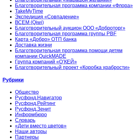
Благотворительная программа компании «Флора»
TakeMyTime
Экспедиция «Совпадение»
ВСЕМ (Qiwi)
Благотворительный аукцион ООО «Доброторг»
Благотворительная программа группы PBF
Карта «Добро» ОТП банка
Доставка жизни
Благотворительная программа помощи детям
компании QuickMADE
Группа компаний «О’КЕЙ»
Благотворительный проект «Коробка храбрости»
Рубрики
Общество
Русфонд.Навигатор
Русфонд.Рейтинг
Русфонд.Зенит
Информбюро
Словарь
«Дети вместо цветов»
Наши авторы
Партнеры