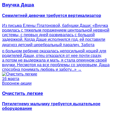
Внучка Даша
Семилетней девочке требуется вертикализатор
Из письма Елены Платоновой, бабушки Даши: «Внучка
родилась с тяжелым поражением центральной нервной
системы, с первых дней развивалась с большой
задержкой. Когда Даше исполнился год, ей поставили
диагноз детский церебральный паралич. Забота
о больном ребенке оказалась непосильной ношей для
родителей Даши, отец отказался от нее почти сразу,
а потом не выдержала и мать, я стала опекуном своей
внучки. Несмотря на все проблемы со здоровьем, Даша
способна понимать любовь и заботу...» →
16 марта
Воронеж-акции
Очистить легкие
Пятилетнему мальчику требуется дыхательное
оборудование