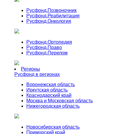
Русфонд.
Позвоночник
Русфонд.
Реабилитация
Русфонд.
Онкология
Русфонд.
Ортопедия
Русфонд.
Право
Русфонд.
Перелом
Регионы
Русфонд в регионах
Воронежская область
Иркутская область
Краснодарский край
Москва и Московская область
Нижегородская область
Новосибирская область
Приморский край