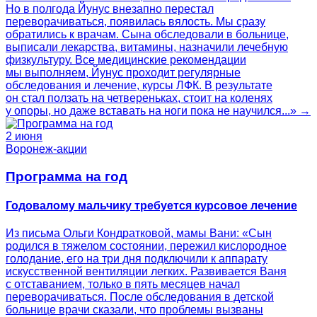
Но в полгода Йунус внезапно перестал
переворачиваться, появилась вялость. Мы сразу
обратились к врачам. Сына обследовали в больнице,
выписали лекарства, витамины, назначили лечебную
физкультуру. Все медицинские рекомендации
мы выполняем, Йунус проходит регулярные
обследования и лечение, курсы ЛФК. В результате
он стал ползать на четвереньках, стоит на коленях
у опоры, но даже вставать на ноги пока не научился...» →
2 июня
Воронеж-акции
Программа на год
Годовалому мальчику требуется курсовое лечение
Из письма Ольги Кондратковой, мамы Вани: «Сын
родился в тяжелом состоянии, пережил кислородное
голодание, его на три дня подключили к аппарату
искусственной вентиляции легких. Развивается Ваня
с отставанием, только в пять месяцев начал
переворачиваться. После обследования в детской
больнице врачи сказали, что проблемы вызваны