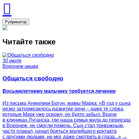
Рубрикатор
Читайте также
30 июля
Воронеж-акции
Общаться свободно
Восьмилетнему мальчику требуется лечение
Из письма Анжелики Богун, мамы Марка: «В год у сына
резко затормозилось развитие речи – даже те слова,
которые Марк уже освоил, он будто забыл. Врачи
в клиниках Луганска, где наша семья жила до переезда
в Воронеж, не смогли помочь. Сын стал тревожным,
часто плакал, начал бояться малейшего контакта
с другими людьми, не мог даже смотреть в глаза...» →