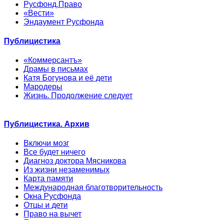
Русфонд.Право
«Вести»
Эндаумент Русфонда
Публицистика
«Коммерсантъ»
Драмы в письмах
Катя Богунова и её дети
Мародеры
Жизнь. Продолжение следует
Публицистика. Архив
Включи мозг
Все будет ничего
Диагноз доктора Мясникова
Из жизни незаменимых
Карта памяти
Международная благотворительность
Окна Русфонда
Отцы и дети
Право на вычет