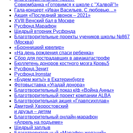
Совкомбанка «Готовимся к школе с "Халвой"!»
Гала-концерт «Иван Васильев. С любовью…»
Акция «Последний звонок – 2021»
XVIII Венский бал в Москве
Русфонд.Марафон
Щедрый вторник Русфонда
Благотворительные проекты учеников школы №867
(Москва)
«Бронницкий ювелир»
«На день рождения спаси ребенка»
Сбор для пострадавших в авиакатастрофе
Бюллетень доноров костного мозга Кровь5
Русфонд.Зенит
Русфонд.Ironstar
«Будем жить!» в Екатеринбурге
Фотовыставка «Угадай донора»
Благотворительный показ к/ф «Война Анны»
Благотворительный проект компании ALBA
Благотворительная акция «Главпсихплав»
Дмитрий Хворостовский
и друзья – детям
Благотворительный онлайн‑марафон
«Апрель на подъеме»
Щедрый заплыв
Благотворительный «Марафон желаний»