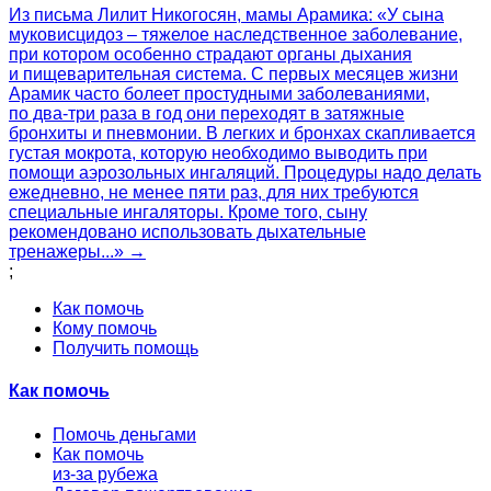
Из письма Лилит Никогосян, мамы Арамика: «У сына
муковисцидоз – тяжелое наследственное заболевание,
при котором особенно страдают органы дыхания
и пищеварительная система. С первых месяцев жизни
Арамик часто болеет простудными заболеваниями,
по два-три раза в год они переходят в затяжные
бронхиты и пневмонии. В легких и бронхах скапливается
густая мокрота, которую необходимо выводить при
помощи аэрозольных ингаляций. Процедуры надо делать
ежедневно, не менее пяти раз, для них требуются
специальные ингаляторы. Кроме того, сыну
рекомендовано использовать дыхательные
тренажеры...» →
;
Как помочь
Кому помочь
Получить помощь
Как помочь
Помочь деньгами
Как помочь
из-за рубежа