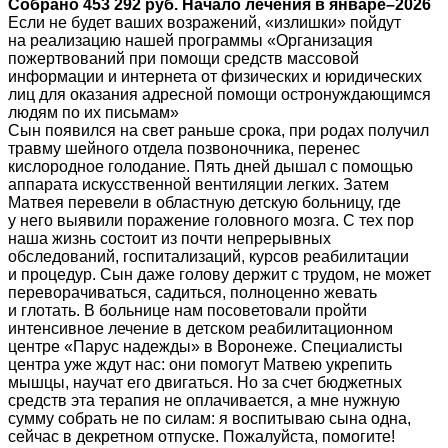
Собрано 453 292 руб. Начало лечения в январе–2026
Если не будет ваших возражений, «излишки» пойдут
на реализацию нашей программы «Организация
пожертвований при помощи средств массовой
информации и интернета от физических и юридических
лиц для оказания адресной помощи остронуждающимся
людям по их письмам»
Сын появился на свет раньше срока, при родах получил
травму шейного отдела позвоночника, перенес
кислородное голодание. Пять дней дышал с помощью
аппарата искусственной вентиляции легких. Затем
Матвея перевели в областную детскую больницу, где
у него выявили поражение головного мозга. С тех пор
наша жизнь состоит из почти непрерывных
обследований, госпитализаций, курсов реабилитации
и процедур. Сын даже голову держит с трудом, не может
переворачиваться, садиться, полноценно жевать
и глотать. В больнице нам посоветовали пройти
интенсивное лечение в детском реабилитационном
центре «Парус надежды» в Воронеже. Специалисты
центра уже ждут нас: они помогут Матвею укрепить
мышцы, научат его двигаться. Но за счет бюджетных
средств эта терапия не оплачивается, а мне нужную
сумму собрать не по силам: я воспитываю сына одна,
сейчас в декретном отпуске. Пожалуйста, помогите!