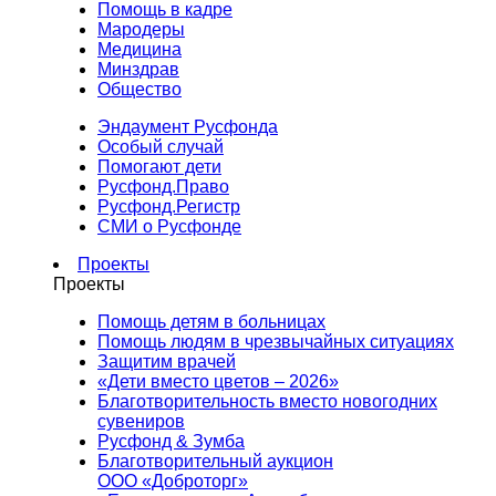
Помощь в кадре
Мародеры
Медицина
Минздрав
Общество
Эндаумент Русфонда
Особый случай
Помогают дети
Русфонд.Право
Русфонд.Регистр
СМИ о Русфонде
Проекты
Проекты
Помощь детям в больницах
Помощь людям в чрезвычайных ситуациях
Защитим врачей
«Дети вместо цветов – 2026»
Благотворительность вместо новогодних
сувениров
Русфонд & Зумба
Благотворительный аукцион
ООО «Доброторг»