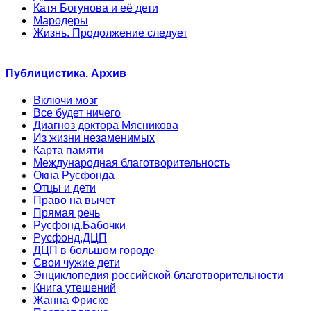
Катя Богунова и её дети
Мародеры
Жизнь. Продолжение следует
Публицистика. Архив
Включи мозг
Все будет ничего
Диагноз доктора Мясникова
Из жизни незаменимых
Карта памяти
Международная благотворительность
Окна Русфонда
Отцы и дети
Право на вычет
Прямая речь
Русфонд.Бабочки
Русфонд.ДЦП
ДЦП в большом городе
Свои чужие дети
Энциклопедия российской благотворительности
Книга утешений
Жанна Фриске