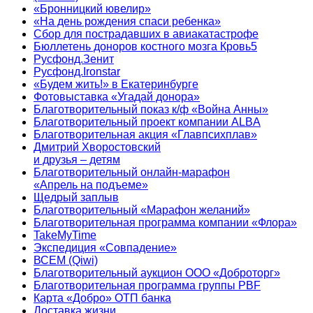
«Бронницкий ювелир»
«На день рождения спаси ребенка»
Сбор для пострадавших в авиакатастрофе
Бюллетень доноров костного мозга Кровь5
Русфонд.Зенит
Русфонд.Ironstar
«Будем жить!» в Екатеринбурге
Фотовыставка «Угадай донора»
Благотворительный показ к/ф «Война Анны»
Благотворительный проект компании ALBA
Благотворительная акция «Главпсихплав»
Дмитрий Хворостовский
и друзья – детям
Благотворительный онлайн‑марафон
«Апрель на подъеме»
Щедрый заплыв
Благотворительный «Марафон желаний»
Благотворительная программа компании «Флора»
TakeMyTime
Экспедиция «Совпадение»
ВСЕМ (Qiwi)
Благотворительный аукцион ООО «Доброторг»
Благотворительная программа группы PBF
Карта «Добро» ОТП банка
Доставка жизни