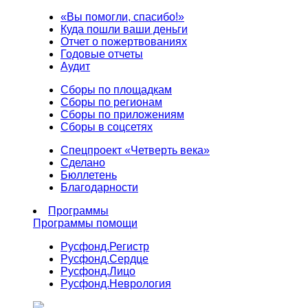
«Вы помогли, спасибо!»
Куда пошли ваши деньги
Отчет о пожертвованиях
Годовые отчеты
Аудит
Сборы по площадкам
Сборы по регионам
Сборы по приложениям
Сборы в соцсетях
Спецпроект «Четверть века»
Сделано
Бюллетень
Благодарности
Программы
Программы помощи
Русфонд.
Регистр
Русфонд.
Сердце
Русфонд.
Лицо
Русфонд.
Неврология