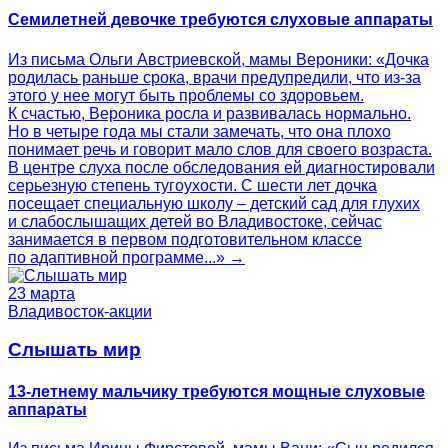
Семилетней девочке требуются слуховые аппараты
Из письма Ольги Австриевской, мамы Вероники: «Дочка
родилась раньше срока, врачи предупредили, что из-за
этого у нее могут быть проблемы со здоровьем.
К счастью, Вероника росла и развивалась нормально.
Но в четыре года мы стали замечать, что она плохо
понимает речь и говорит мало слов для своего возраста.
В центре слуха после обследования ей диагностировали
серьезную степень тугоухости. С шести лет дочка
посещает специальную школу – детский сад для глухих
и слабослышащих детей во Владивостоке, сейчас
занимается в первом подготовительном классе
по адаптивной программе...» →
23 марта
Владивосток-акции
Слышать мир
13-летнему мальчику требуются мощные слуховые
аппараты