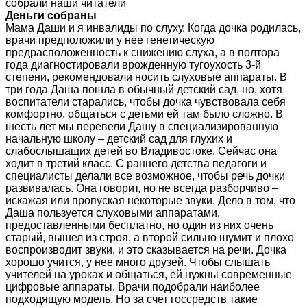
собрали наши читатели
Деньги собраны
Мама Даши и я инвалиды по слуху. Когда дочка родилась,
врачи предположили у нее генетическую
предрасположенность к снижению слуха, а в полтора
года диагностировали врожденную тугоухость 3-й
степени, рекомендовали носить слуховые аппараты. В
три года Даша пошла в обычный детский сад, но, хотя
воспитатели старались, чтобы дочка чувствовала себя
комфортно, общаться с детьми ей там было сложно. В
шесть лет мы перевели Дашу в специализированную
начальную школу – детский сад для глухих и
слабослышащих детей во Владивостоке. Сейчас она
ходит в третий класс. С раннего детства педагоги и
специалисты делали все возможное, чтобы речь дочки
развивалась. Она говорит, но не всегда разборчиво –
искажая или пропуская некоторые звуки. Дело в том, что
Даша пользуется слуховыми аппаратами,
предоставленными бесплатно, но один из них очень
старый, вышел из строя, а второй сильно шумит и плохо
воспроизводит звуки, и это сказывается на речи. Дочка
хорошо учится, у нее много друзей. Чтобы слышать
учителей на уроках и общаться, ей нужны современные
цифровые аппараты. Врачи подобрали наиболее
подходящую модель. Но за счет госсредств такие