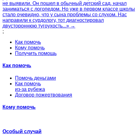
не выявили. Он пошел в обычный детский сад, начал
заниматься с логопедом. Но уже в первом классе школы
стало очевидно, что у сына проблемы со слухом. Нас
направили к сурдологу, тот диагностировал
двустороннюю тугоухость...» →
;
Как помочь
Кому помочь
Получить помощь
Как помочь
Помочь деньгами
Как помочь
из-за рубежа
Договор пожертвования
Кому помочь
Особый случай