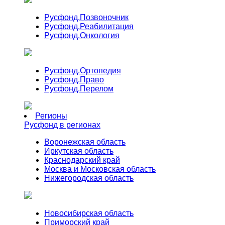
Русфонд.
Позвоночник
Русфонд.
Реабилитация
Русфонд.
Онкология
Русфонд.
Ортопедия
Русфонд.
Право
Русфонд.
Перелом
Регионы
Русфонд в регионах
Воронежская область
Иркутская область
Краснодарский край
Москва и Московская область
Нижегородская область
Новосибирская область
Приморский край