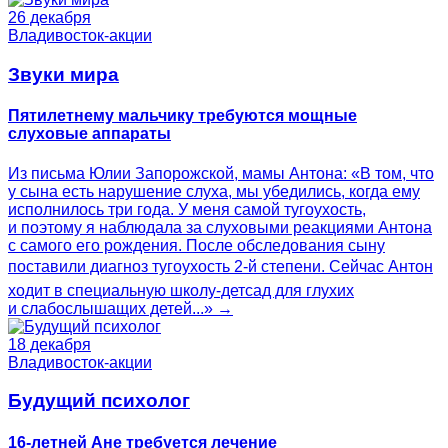
26 декабря
Владивосток-акции
Звуки мира
Пятилетнему мальчику требуются мощные
слуховые аппараты
Из письма Юлии Запорожской, мамы Антона: «В том, что
у сына есть нарушение слуха, мы убедились, когда ему
исполнилось три года. У меня самой тугоухость,
и поэтому я наблюдала за слуховыми реакциями Антона
с самого его рождения. После обследования сыну
поставили диагноз тугоухость 2-й степени. Сейчас Антон
ходит в специальную школу-детсад для глухих
и слабослышащих детей...» →
18 декабря
Владивосток-акции
Будущий психолог
16-летней Ане требуется лечение