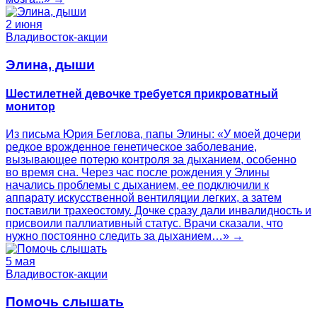
2 июня
Владивосток-акции
Элина, дыши
Шестилетней девочке требуется прикроватный
монитор
Из письма Юрия Беглова, папы Элины: «У моей дочери
редкое врожденное генетическое заболевание,
вызывающее потерю контроля за дыханием, особенно
во время сна. Через час после рождения у Элины
начались проблемы с дыханием, ее подключили к
аппарату искусственной вентиляции легких, а затем
поставили трахеостому. Дочке сразу дали инвалидность и
присвоили паллиативный статус. Врачи сказали, что
нужно постоянно следить за дыханием…» →
5 мая
Владивосток-акции
Помочь слышать