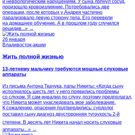
и неврологическим нарушениям. У сына лопнул сосуд,
произошло кровоизлияние. Потребовались две
операции, после которых у Андрея частично
парализовало левую сторону тела. Его перевели
на домашнее обучение. А в прошлом году случился
рецидив...» →
26 января
Владивосток-акции
Жить полной жизнью
13-летнему мальчику требуются мощные слуховые
аппараты
Из письма Антона Ткачука, папы Никиты: «Когда сыну
исполнилось шесть лет, у него появились проблемы
со слухом. Я сам инвалид по слуху, поэтому предполагал,
что Никита может унаследовать мое заболевание.
К сожалению, опасения подтвердились: сурдолог
поставил сыну диагноз двусторонняя тугоухость 2-й
степени. В десять лет Никита начал носить слуховые
аппараты...» →