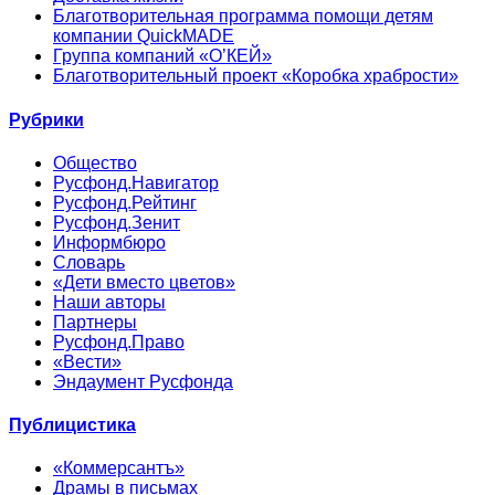
Благотворительная программа помощи детям
компании QuickMADE
Группа компаний «О’КЕЙ»
Благотворительный проект «Коробка храбрости»
Рубрики
Общество
Русфонд.Навигатор
Русфонд.Рейтинг
Русфонд.Зенит
Информбюро
Словарь
«Дети вместо цветов»
Наши авторы
Партнеры
Русфонд.Право
«Вести»
Эндаумент Русфонда
Публицистика
«Коммерсантъ»
Драмы в письмах