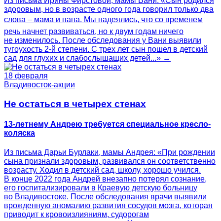
Из письма Ирины Фирстовой, мамы Вани: «Сын родился
здоровым, но в возрасте одного года говорил только два
слова – мама и папа. Мы надеялись, что со временем
речь начнет развиваться, но к двум годам ничего
не изменилось. После обследования у Вани выявили
тугоухость 2-й степени. С трех лет сын пошел в детский
сад для глухих и слабослышащих детей...» →
18 февраля
Владивосток-акции
Не остаться в четырех стенах
13-летнему Андрею требуется специальное кресло-
коляска
Из письма Дарьи Бурлаки, мамы Андрея: «При рождении
сына признали здоровым, развивался он соответственно
возрасту. Ходил в детский сад, школу, хорошо учился.
В конце 2022 года Андрей внезапно потерял сознание,
его госпитализировали в Краевую детскую больницу
во Владивостоке. После обследования врачи выявили
врожденную аномалию развития сосудов мозга, которая
приводит к кровоизлияниям, судорогам