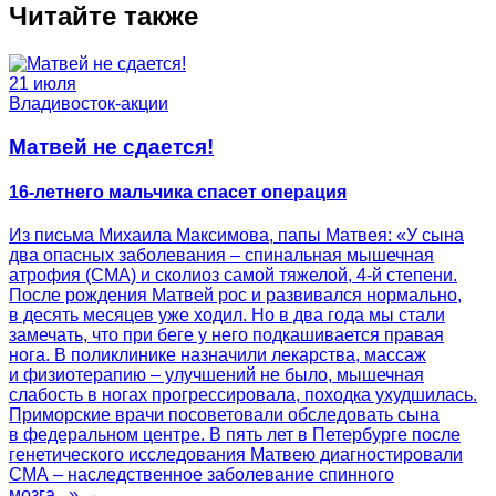
Читайте также
21 июля
Владивосток-акции
Матвей не сдается!
16-летнего мальчика спасет операция
Из письма Михаила Максимова, папы Матвея: «У сына
два опасных заболевания – спинальная мышечная
атрофия (СМА) и сколиоз самой тяжелой, 4-й степени.
После рождения Матвей рос и развивался нормально,
в десять месяцев уже ходил. Но в два года мы стали
замечать, что при беге у него подкашивается правая
нога. В поликлинике назначили лекарства, массаж
и физиотерапию – улучшений не было, мышечная
слабость в ногах прогрессировала, походка ухудшилась.
Приморские врачи посоветовали обследовать сына
в федеральном центре. В пять лет в Петербурге после
генетического исследования Матвею диагностировали
СМА – наследственное заболевание спинного
мозга...» →