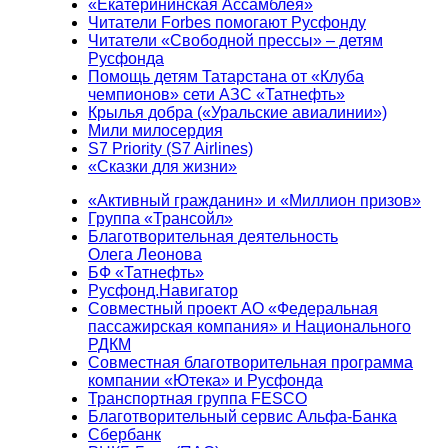
«Екатерининская Ассамблея»
Читатели Forbes помогают Русфонду
Читатели «Свободной прессы» – детям
Русфонда
Помощь детям Татарстана от «Клуба
чемпионов» сети АЗС «Татнефть»
Крылья добра («Уральские авиалинии»)
Мили милосердия
S7 Priority (S7 Airlines)
«Сказки для жизни»
«Активный гражданин» и «Миллион призов»
Группа «Трансойл»
Благотворительная деятельность
Олега Леонова
БФ «Татнефть»
Русфонд.Навигатор
Совместный проект АО «Федеральная
пассажирская компания» и Национального
РДКМ
Совместная благотворительная программа
компании «Ютека» и Русфонда
Транспортная группа FESCO
Благотворительный сервис Альфа-Банка
Сбербанк