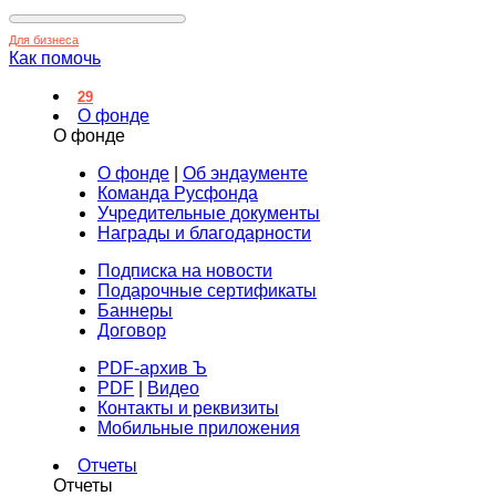
Для бизнеса
Как помочь
29
О фонде
О фонде
О фонде
|
Об эндаументе
Команда Русфонда
Учредительные документы
Награды и благодарности
Подписка на новости
Подарочные сертификаты
Баннеры
Договор
PDF-архив Ъ
PDF
|
Видео
Контакты и реквизиты
Мобильные приложения
Отчеты
Отчеты