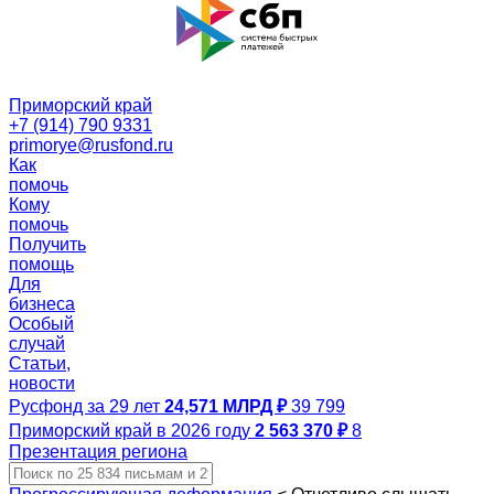
Приморский край
+7 (914) 790 9331
primorye@rusfond.ru
Как
помочь
Кому
помочь
Получить
помощь
Для
бизнеса
Особый
случай
Статьи,
новости
Русфонд за 29 лет
24,571 МЛРД ₽
39 799
Приморский край в 2026 году
2 563 370 ₽
8
Презентация региона