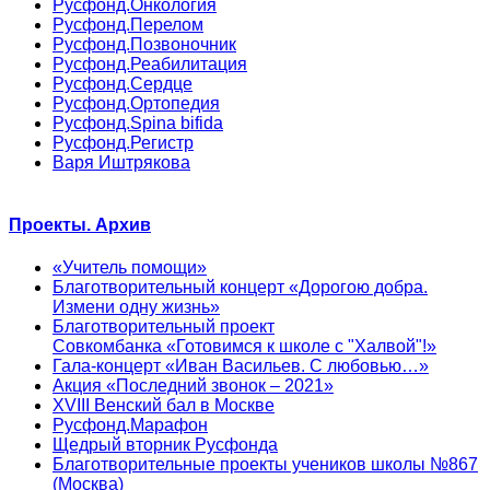
Русфонд.Онкология
Русфонд.Перелом
Русфонд.Позвоночник
Русфонд.Реабилитация
Русфонд.Сердце
Русфонд.Ортопедия
Русфонд.Spina bifida
Русфонд.Регистр
Варя Иштрякова
Проекты. Архив
«Учитель помощи»
Благотворительный концерт «Дорогою добра.
Измени одну жизнь»
Благотворительный проект
Совкомбанка «Готовимся к школе с "Халвой"!»
Гала-концерт «Иван Васильев. С любовью…»
Акция «Последний звонок – 2021»
XVIII Венский бал в Москве
Русфонд.Марафон
Щедрый вторник Русфонда
Благотворительные проекты учеников школы №867
(Москва)