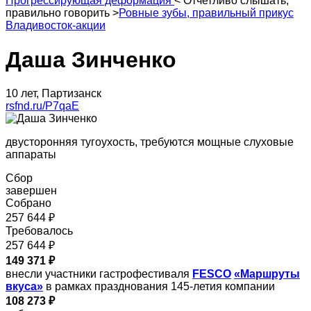
Прогрессирующая деформация
<
Отчетливо слышать,
правильно говорить
>
Ровные зубы, правильный прикус
Владивосток-акции
Даша Зинченко
10 лет, Партизанск
rsfnd.ru/P7qaE
двусторонняя тугоухость, требуются мощные слуховые
аппараты
Сбор
завершен
Собрано
257 644 ₽
Требовалось
257 644 ₽
149 371 ₽
внесли участники гастрофестиваля
FESCO
«Маршруты
вкуса»
в рамках празднования 145-летия компании
108 273 ₽