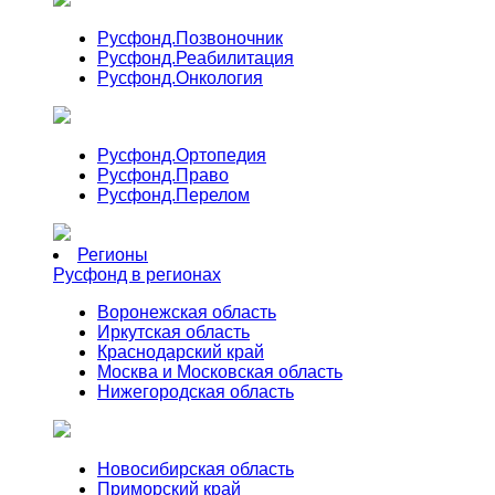
Русфонд.
Позвоночник
Русфонд.
Реабилитация
Русфонд.
Онкология
Русфонд.
Ортопедия
Русфонд.
Право
Русфонд.
Перелом
Регионы
Русфонд в регионах
Воронежская область
Иркутская область
Краснодарский край
Москва и Московская область
Нижегородская область
Новосибирская область
Приморский край