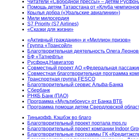
Читатели «Свободной прессы» – детям Русфон
Помощь детям Татарстана от «Клуба чемпионо
Крылья добра («Уральские авиалинии»)
Мили милосердия
S7 Priority (S7 Airlines)
«Сказки для жизни»
«Активный гражданин» и «Миллион призов»
Группа «Трансойл»
Благотворительная деятельность Олега Леонов
БФ «Татнефть»
Русфонд.Навигатор
Совместный проект АО «Федеральная пассажи
Совместная благотворительная программа ком
Транспортная группа FESCO
Благотворительный сервис Альфа-Банка
Сбербанк
РНКБ Банк (ПАО)
Программа «Мультибонус» от Банка ВТБ
Программа помощи детям Свердловской област
Тинькофф. Кэшбэк во благо
Благотворительный проект портала mos.ru
Благотворительный проект компании Indoor Gro
Благотворительные программы ГК «Кредитэксп