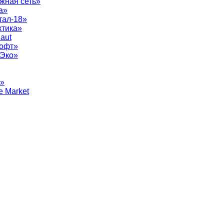
жная сеть»
а»
тал-18»
ктика»
aut
софт»
рЭко»
т»
e Market