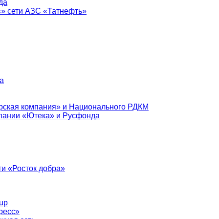
да
в» сети АЗС «Татнефть»
а
рская компания» и Национального РДКМ
пании «Ютека» и Русфонда
и «Росток добра»
up
ресс»