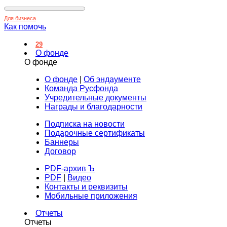
Для бизнеса
Как помочь
29
О фонде
О фонде
О фонде
|
Об эндаументе
Команда Русфонда
Учредительные документы
Награды и благодарности
Подписка на новости
Подарочные сертификаты
Баннеры
Договор
PDF-архив Ъ
PDF
|
Видео
Контакты и реквизиты
Мобильные приложения
Отчеты
Отчеты