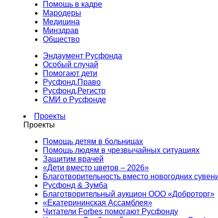
Помощь в кадре
Мародеры
Медицина
Минздрав
Общество
Эндаумент Русфонда
Особый случай
Помогают дети
Русфонд.Право
Русфонд.Регистр
СМИ о Русфонде
Проекты
Проекты
Помощь детям в больницах
Помощь людям в чрезвычайных ситуациях
Защитим врачей
«Дети вместо цветов – 2026»
Благотворительность вместо новогодних сувен
Русфонд & Зумба
Благотворительный аукцион ООО «Доброторг»
«Екатерининская Ассамблея»
Читатели Forbes помогают Русфонду