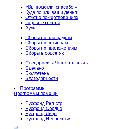
«Вы помогли, спасибо!»
Куда пошли ваши деньги
Отчет о пожертвованиях
Годовые отчеты
Аудит
Сборы по площадкам
Сборы по регионам
Сборы по приложениям
Сборы в соцсетях
Спецпроект «Четверть века»
Сделано
Бюллетень
Благодарности
Программы
Программы помощи
Русфонд.
Регистр
Русфонд.
Сердце
Русфонд.
Лицо
Русфонд.
Неврология