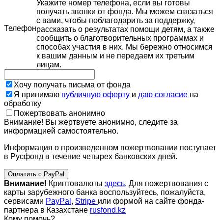
Укажите номер телефона, если вы готовы
получать звонки от фонда. Мы можем связаться
с вами, чтобы поблагодарить за поддержку,
Телефон
рассказать о результатах помощи детям, а также
сообщить о благотворительных программах и
способах участия в них. Мы бережно относимся
к вашим данным и не передаем их третьим
лицам.
Хочу получать письма от фонда
Я принимаю
публичную оферту
и
даю согласие
на
обработку
Пожертвовать анонимно
Внимание! Вы жертвуете анонимно, следите за
информацией самостоятельно.
Информация о произведенном пожертвовании поступает
в Русфонд в течение четырех банковских дней.
Оплатить с PayPal
Внимание!
Криптовалюты
здесь
. Для пожертвования с
карты зарубежного банка воспользуйтесь, пожалуйста,
сервисами
PayPal
,
Stripe
или формой на сайте фонда-
партнера в Казахстане
rusfond.kz
Кому помочь?