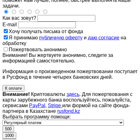
поможет нам лучше, полнее, быстрее выполнять наши
задачи.
Как вас зовут?
E-mail
Хочу получать письма от фонда
Я принимаю
публичную оферту
и
даю согласие
на
обработку
Пожертвовать анонимно
Внимание! Вы жертвуете анонимно, следите за
информацией самостоятельно.
Информация о произведенном пожертвовании поступает
в Русфонд в течение четырех банковских дней.
К оплате
Внимание!
Криптовалюты
здесь
. Для пожертвования с
карты зарубежного банка воспользуйтесь, пожалуйста,
сервисами
PayPal
,
Stripe
или формой на сайте фонда-
партнера в Казахстане
rusfond.kz
Выбрать программу помощи:
500
1000