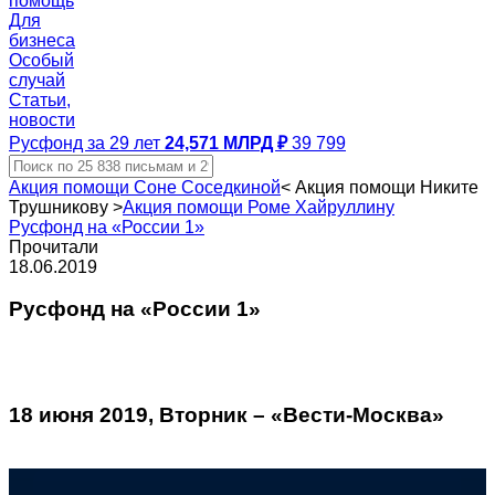
помощь
Для
бизнеса
Особый
случай
Статьи,
новости
Русфонд за 29 лет
24,571 МЛРД ₽
39 799
Акция помощи Соне Соседкиной
<
Акция помощи Никите
Трушникову
>
Акция помощи Роме Хайруллину
Русфонд на «России 1»
Прочитали
18.06.2019
Русфонд на «России 1»
18 июня 2019, Вторник – «Вести-Москва»