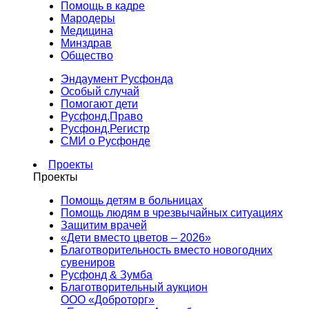
Помощь в кадре
Мародеры
Медицина
Минздрав
Общество
Эндаумент Русфонда
Особый случай
Помогают дети
Русфонд.Право
Русфонд.Регистр
СМИ о Русфонде
Проекты
Проекты
Помощь детям в больницах
Помощь людям в чрезвычайных ситуациях
Защитим врачей
«Дети вместо цветов – 2026»
Благотворительность вместо новогодних
сувениров
Русфонд & Зумба
Благотворительный аукцион
ООО «Доброторг»