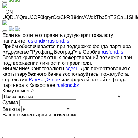
TON
UQDLYQruUJOF0iqryrCcrCkRB8dmAWqkTba5hTSOaL1SHf
Если вы хотите отправить другую криптовалюту,
напишите
rusfond@rusfond.rs
.
Приём обеспечивается при поддержке фонда-партнера
«Удружење "Русфонд Београд"» в Сербии
rusfond.rs
Возврат криптовалютных пожертвований возможен при
подтверждении личности отправителя.
Внимание!
Криптовалюты
здесь
. Для пожертвования с
карты зарубежного банка воспользуйтесь, пожалуйста,
сервисами
PayPal
,
Stripe
или формой на сайте фонда-
партнера в Казахстане
rusfond.kz
Кому помочь?
Сумма
Валюта
Ваши комментарии и пожелания