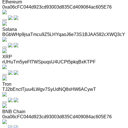
Ethereum
0xa06cFC044d923cd93003d835Cd409084ac605E76
Solana
BGbWHp9jsaTmcu9Z5LHYqaoJ6e73S1BJAA582cXWQ3cY
XRP
rUHuTm5yeFf7WSpuqsU4UCPt5pkqBxKTPF
Tron
TJ2bEnctTjuu4LWgv7SyUdNQ8sHW6ACywT
BNB Chain
0xa06cFC044d923cd93003d835Cd409084ac605E76