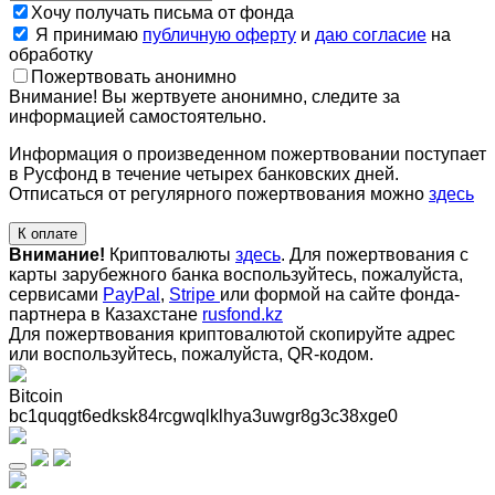
Хочу получать письма от фонда
Я принимаю
публичную оферту
и
даю согласие
на
обработку
Пожертвовать анонимно
Внимание! Вы жертвуете анонимно, следите за
информацией самостоятельно.
Информация о произведенном пожертвовании поступает
в Русфонд в течение четырех банковских дней.
Отписаться от регулярного пожертвования можно
здесь
К оплате
Внимание!
Криптовалюты
здесь
. Для пожертвования с
карты зарубежного банка воспользуйтесь, пожалуйста,
сервисами
PayPal
,
Stripe
или формой на сайте фонда-
партнера в Казахстане
rusfond.kz
Для пожертвования криптовалютой скопируйте адрес
или воспользуйтесь, пожалуйста, QR-кодом
.
Bitcoin
bc1quqgt6edksk84rcgwqlklhya3uwgr8g3c38xge0