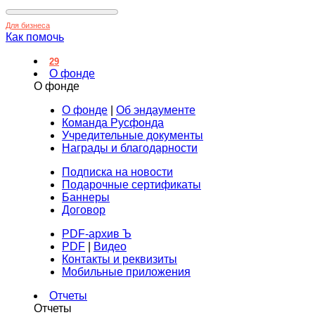
Для бизнеса
Как помочь
29
О фонде
О фонде
О фонде
|
Об эндаументе
Команда Русфонда
Учредительные документы
Награды и благодарности
Подписка на новости
Подарочные сертификаты
Баннеры
Договор
PDF-архив Ъ
PDF
|
Видео
Контакты и реквизиты
Мобильные приложения
Отчеты
Отчеты