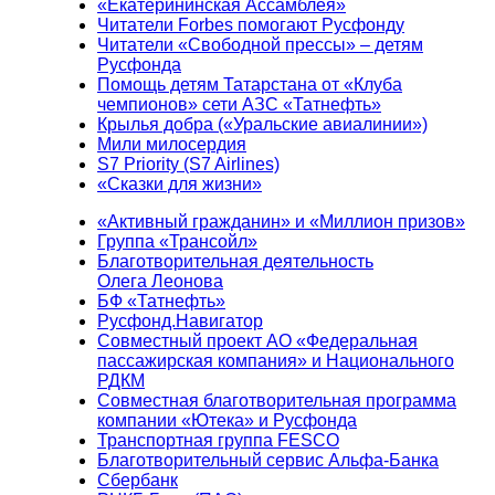
«Екатерининская Ассамблея»
Читатели Forbes помогают Русфонду
Читатели «Свободной прессы» – детям
Русфонда
Помощь детям Татарстана от «Клуба
чемпионов» сети АЗС «Татнефть»
Крылья добра («Уральские авиалинии»)
Мили милосердия
S7 Priority (S7 Airlines)
«Сказки для жизни»
«Активный гражданин» и «Миллион призов»
Группа «Трансойл»
Благотворительная деятельность
Олега Леонова
БФ «Татнефть»
Русфонд.Навигатор
Совместный проект АО «Федеральная
пассажирская компания» и Национального
РДКМ
Совместная благотворительная программа
компании «Ютека» и Русфонда
Транспортная группа FESCO
Благотворительный сервис Альфа-Банка
Сбербанк