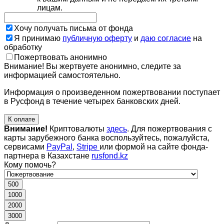
лицам.
Хочу получать письма от фонда
Я принимаю
публичную оферту
и
даю согласие
на
обработку
Пожертвовать анонимно
Внимание! Вы жертвуете анонимно, следите за
информацией самостоятельно.
Информация о произведенном пожертвовании поступает
в Русфонд в течение четырех банковских дней.
К оплате
Внимание!
Криптовалюты
здесь
. Для пожертвования с
карты зарубежного банка воспользуйтесь, пожалуйста,
сервисами
PayPal
,
Stripe
или формой на сайте фонда-
партнера в Казахстане
rusfond.kz
Кому помочь?
500
1000
2000
3000