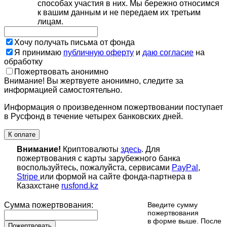
способах участия в них. Мы бережно относимся
к вашим данным и не передаем их третьим
лицам.
Хочу получать письма от фонда
Я принимаю
публичную оферту
и
даю согласие
на
обработку
Пожертвовать анонимно
Внимание! Вы жертвуете анонимно, следите за
информацией самостоятельно.
Информация о произведенном пожертвовании поступает
в Русфонд в течение четырех банковских дней.
К оплате
Внимание!
Криптовалюты
здесь
. Для
пожертвования с карты зарубежного банка
воспользуйтесь, пожалуйста, сервисами
PayPal
,
Stripe
или формой на сайте фонда-партнера в
Казахстане
rusfond.kz
Сумма пожертвования:
Введите сумму
пожертвования
в форме выше. После
Пожертвовать