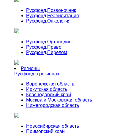
Русфонд.
Позвоночник
Русфонд.
Реабилитация
Русфонд.
Онкология
Русфонд.
Ортопедия
Русфонд.
Право
Русфонд.
Перелом
Регионы
Русфонд в регионах
Воронежская область
Иркутская область
Краснодарский край
Москва и Московская область
Нижегородская область
Новосибирская область
Приморский край