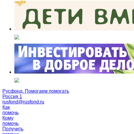
Русфонд. Помогаем помогать
Россия 1
rusfond@rusfond.ru
Как
помочь
Кому
помочь
Получить