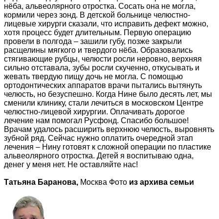
нёба, альвеолярного отростка. Сосать она не могла,
кормили через зонд. В детской больнице челюстно-
лицевые хирурги сказали, что исправить дефект можно,
хотя процесс будет длительным. Первую операцию
провели в полгода – зашили губу, позже закрыли
расщелины мягкого и твердого нёба. Образовались
стягивающие рубцы, челюсти росли неровно, верхняя
сильно отставала, зубы росли скученно, откусывать и
жевать твердую пищу дочь не могла. С помощью
ортодонтических аппаратов врачи пытались вытянуть
челюсть, но безуспешно. Когда Нине было десять лет, мы
сменили клинику, стали лечиться в московском Центре
челюстно-лицевой хирургии. Оплачивать дорогое
лечение нам помогал Русфонд. Спасибо большое!
Врачам удалось расширить верхнюю челюсть, выровнять
зубной ряд. Сейчас нужно оплатить очередной этап
лечения – Нину готовят к сложной операции по пластике
альвеолярного отростка. Детей я воспитываю одна,
денег у меня нет. Не оставляйте нас!
Татьяна Баранова,
Москва Фото
из архива семьи