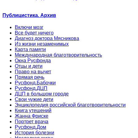
Публицистика. Архив
Включи мозг
Все будет ничего
Диагноз доктора Мясникова
Из жизни незаменимых
Карта памяти
Международная благотворительность
Окна Русфонда
Отцы и дети
Право на вычет
Прямая речь
Русфонд.Бабочки
Русфонд.ДЦП
ДЦП в большом городе
Свои чужие дети
Энциклопедия российской благотворительности
Книга утешений
Жанна Фриске
Портрет врача
Русфонд.Дом
История болезни