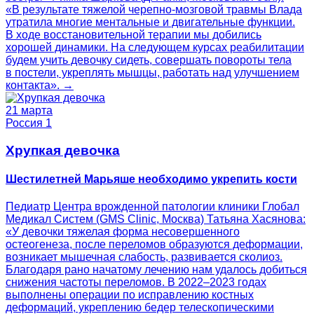
«В результате тяжелой черепно-мозговой травмы Влада
утратила многие ментальные и двигательные функции.
В ходе восстановительной терапии мы добились
хорошей динамики. На следующем курсах реабилитации
будем учить девочку сидеть, совершать повороты тела
в постели, укреплять мышцы, работать над улучшением
контакта». →
21 марта
Россия 1
Хрупкая девочка
Шестилетней Марьяше необходимо укрепить кости
Педиатр Центра врожденной патологии клиники Глобал
Медикал Систем (GMS Clinic, Москва) Татьяна Хасянова:
«У девочки тяжелая форма несовершенного
остеогенеза, после переломов образуются деформации,
возникает мышечная слабость, развивается сколиоз.
Благодаря рано начатому лечению нам удалось добиться
снижения частоты переломов. В 2022–2023 годах
выполнены операции по исправлению костных
деформаций, укреплению бедер телескопическими