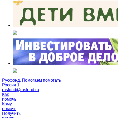
Русфонд. Помогаем помогать
Россия 1
rusfond@rusfond.ru
Как
помочь
Кому
помочь
Получить