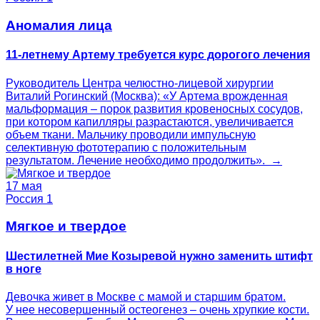
Аномалия лица
11-летнему Артему требуется курс дорогого лечения
Руководитель Центра челюстно-лицевой хирургии
Виталий Рогинский (Москва): «У Артема врожденная
мальформация – порок развития кровеносных сосудов,
при котором капилляры разрастаются, увеличивается
объем ткани. Мальчику проводили импульсную
селективную фототерапию с положительным
результатом. Лечение необходимо продолжить». →
17 мая
Россия 1
Мягкое и твердое
Шестилетней Мие Козыревой нужно заменить штифт
в ноге
Девочка живет в Москве с мамой и старшим братом.
У нее несовершенный остеогенез – очень хрупкие кости.