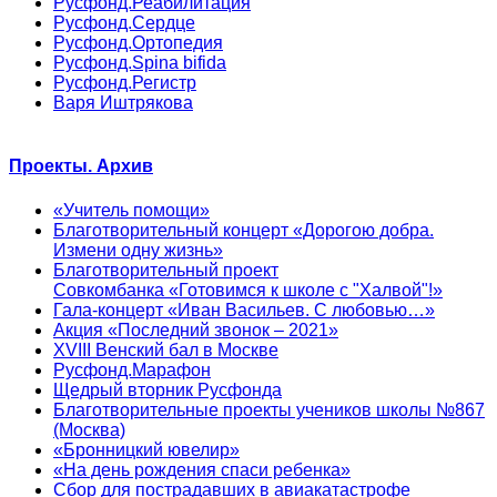
Русфонд.Реабилитация
Русфонд.Сердце
Русфонд.Ортопедия
Русфонд.Spina bifida
Русфонд.Регистр
Варя Иштрякова
Проекты. Архив
«Учитель помощи»
Благотворительный концерт «Дорогою добра.
Измени одну жизнь»
Благотворительный проект
Совкомбанка «Готовимся к школе с "Халвой"!»
Гала-концерт «Иван Васильев. С любовью…»
Акция «Последний звонок – 2021»
XVIII Венский бал в Москве
Русфонд.Марафон
Щедрый вторник Русфонда
Благотворительные проекты учеников школы №867
(Москва)
«Бронницкий ювелир»
«На день рождения спаси ребенка»
Сбор для пострадавших в авиакатастрофе