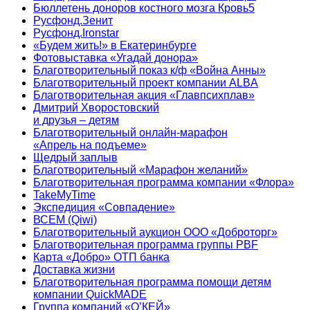
Бюллетень доноров костного мозга Кровь5
Русфонд.Зенит
Русфонд.Ironstar
«Будем жить!» в Екатеринбурге
Фотовыставка «Угадай донора»
Благотворительный показ к/ф «Война Анны»
Благотворительный проект компании ALBA
Благотворительная акция «Главпсихплав»
Дмитрий Хворостовский
и друзья – детям
Благотворительный онлайн‑марафон
«Апрель на подъеме»
Щедрый заплыв
Благотворительный «Марафон желаний»
Благотворительная программа компании «Флора»
TakeMyTime
Экспедиция «Совпадение»
ВСЕМ (Qiwi)
Благотворительный аукцион ООО «Доброторг»
Благотворительная программа группы PBF
Карта «Добро» ОТП банка
Доставка жизни
Благотворительная программа помощи детям
компании QuickMADE
Группа компаний «О’КЕЙ»