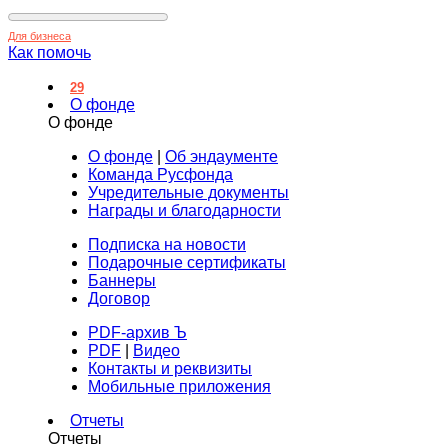
Для бизнеса
Как помочь
29
О фонде
О фонде
О фонде
|
Об эндаументе
Команда Русфонда
Учредительные документы
Награды и благодарности
Подписка на новости
Подарочные сертификаты
Баннеры
Договор
PDF-архив Ъ
PDF
|
Видео
Контакты и реквизиты
Мобильные приложения
Отчеты
Отчеты