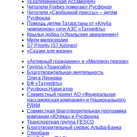
«Екатерининская Ассамблея»
Читатели Forbes помогают Русфонду
Читатели «Свободной прессы» – детям
Русфонда
Помощь детям Татарстана от «Клуба
чемпионов» сети АЗС «Татнефть»
Крылья добра («Уральские авиалинии»)
Мили милосердия
S7 Priority (S7 Airlines)
«Сказки для жизни»
«Активный гражданин» и «Миллион призов»
Группа «Трансойл»
Благотворительная деятельность
Олега Леонова
БФ «Татнефть»
Русфонд.Навигатор
Совместный проект АО «Федеральная
пассажирская компания» и Национального
РДКМ
Совместная благотворительная программа
компании «Ютека» и Русфонда
Транспортная группа FESCO
Благотворительный сервис Альфа-Банка
Сбербанк