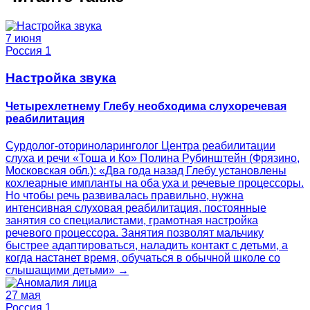
7 июня
Россия 1
Настройка звука
Четырехлетнему Глебу необходима слухоречевая
реабилитация
Сурдолог-оториноларинголог Центра реабилитации
слуха и речи «Тоша и Ко» Полина Рубинштейн (Фрязино,
Московская обл.): «Два года назад Глебу установлены
кохлеарные импланты на оба уха и речевые процессоры.
Но чтобы речь развивалась правильно, нужна
интенсивная слуховая реабилитация, постоянные
занятия со специалистами, грамотная настройка
речевого процессора. Занятия позволят мальчику
быстрее адаптироваться, наладить контакт с детьми, а
когда настанет время, обучаться в обычной школе со
слышащими детьми» →
27 мая
Россия 1