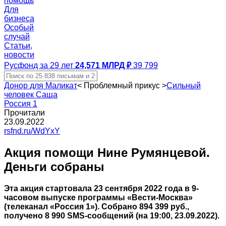
помощь
Для
бизнеса
Особый
случай
Статьи,
новости
Русфонд за 29 лет
24,571 МЛРД ₽
39 799
Донор для Маликат
<
Проблемный прикус
>
Сильный
человек Саша
Россия 1
Прочитали
23.09.2022
rsfnd.ru/WdYxY
Акция помощи Нине Румянцевой.
Деньги собраны
Эта акция стартовала 23 сентября 2022 года в 9-
часовом выпуске программы «Вести-Москва»
(телеканал «Россия 1»). Собрано 894 399 руб.,
получено 8 990 SMS-сообщений (на 19:00, 23.09.2022).