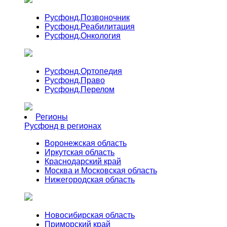
Русфонд.
Позвоночник
Русфонд.
Реабилитация
Русфонд.
Онкология
Русфонд.
Ортопедия
Русфонд.
Право
Русфонд.
Перелом
Регионы
Русфонд в регионах
Воронежская область
Иркутская область
Краснодарский край
Москва и Московская область
Нижегородская область
Новосибирская область
Приморский край