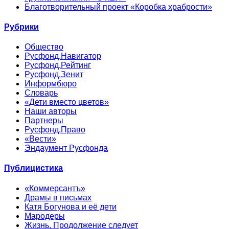
Благотворительный проект «Коробка храбрости»
Рубрики
Общество
Русфонд.Навигатор
Русфонд.Рейтинг
Русфонд.Зенит
Информбюро
Словарь
«Дети вместо цветов»
Наши авторы
Партнеры
Русфонд.Право
«Вести»
Эндаумент Русфонда
Публицистика
«Коммерсантъ»
Драмы в письмах
Катя Богунова и её дети
Мародеры
Жизнь. Продолжение следует