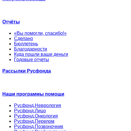
Отчёты
«Вы помогли, спасибо!»
Сделано
Бюллетень
Благодарности
Куда пошли ваши деньги
Годовые отчеты
Рассылки Русфонда
Наши программы помощи
Русфонд.Неврология
Русфонд.Лицо
Русфонд.Онкология
Русфонд.Перелом
Русфонд.Позвоночник