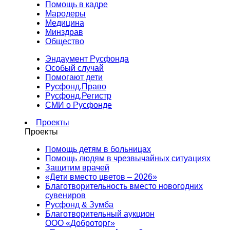
Помощь в кадре
Мародеры
Медицина
Минздрав
Общество
Эндаумент Русфонда
Особый случай
Помогают дети
Русфонд.Право
Русфонд.Регистр
СМИ о Русфонде
Проекты
Проекты
Помощь детям в больницах
Помощь людям в чрезвычайных ситуациях
Защитим врачей
«Дети вместо цветов – 2026»
Благотворительность вместо новогодних
сувениров
Русфонд & Зумба
Благотворительный аукцион
ООО «Доброторг»