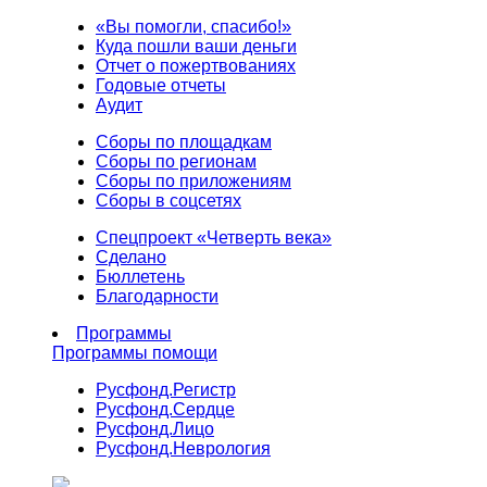
«Вы помогли, спасибо!»
Куда пошли ваши деньги
Отчет о пожертвованиях
Годовые отчеты
Аудит
Сборы по площадкам
Сборы по регионам
Сборы по приложениям
Сборы в соцсетях
Спецпроект «Четверть века»
Сделано
Бюллетень
Благодарности
Программы
Программы помощи
Русфонд.
Регистр
Русфонд.
Сердце
Русфонд.
Лицо
Русфонд.
Неврология