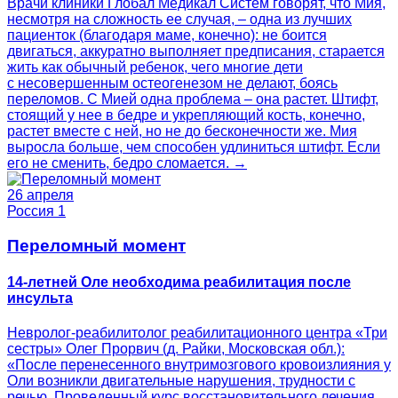
Врачи клиники Глобал Медикал Систем говорят, что Мия,
несмотря на сложность ее случая, – одна из лучших
пациенток (благодаря маме, конечно): не боится
двигаться, аккуратно выполняет предписания, старается
жить как обычный ребенок, чего многие дети
с несовершенным остеогенезом не делают, боясь
переломов. С Мией одна проблема – она растет. Штифт,
стоящий у нее в бедре и укрепляющий кость, конечно,
растет вместе с ней, но не до бесконечности же. Мия
выросла больше, чем способен удлиниться штифт. Если
его не сменить, бедро сломается. →
26 апреля
Россия 1
Переломный момент
14-летней Оле необходима реабилитация после
инсульта
Невролог-реабилитолог реабилитационного центра «Три
сестры» Олег Прорвич (д. Райки, Московская обл.):
«После перенесенного внутримозгового кровоизлияния у
Оли возникли двигательные нарушения, трудности с
речью. Проведенный курс восстановительного лечения