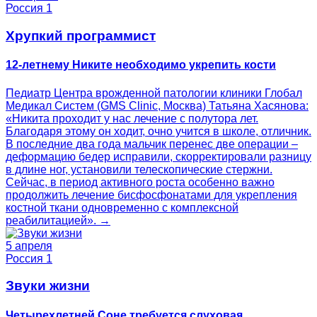
Россия 1
Хрупкий программист
12-летнему Никите необходимо укрепить кости
Педиатр Центра врожденной патологии клиники Глобал
Медикал Систем (GMS Clinic, Москва) Татьяна Хасянова:
«Никита проходит у нас лечение с полутора лет.
Благодаря этому он ходит, очно учится в школе, отличник.
В последние два года мальчик перенес две операции –
деформацию бедер исправили, скорректировали разницу
в длине ног, установили телескопические стержни.
Сейчас, в период активного роста особенно важно
продолжить лечение бисфосфонатами для укрепления
костной ткани одновременно с комплексной
реабилитацией». →
5 апреля
Россия 1
Звуки жизни
Четырехлетней Соне требуется слуховая