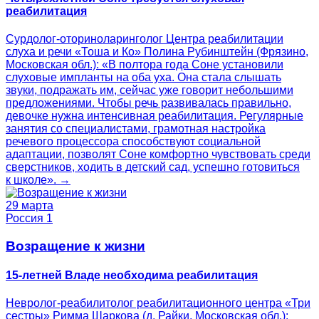
реабилитация
Сурдолог-оториноларинголог Центра реабилитации
слуха и речи «Тоша и Ко» Полина Рубинштейн (Фрязино,
Московская обл.): «В полтора года Соне установили
слуховые импланты на оба уха. Она стала слышать
звуки, подражать им, сейчас уже говорит небольшими
предложениями. Чтобы речь развивалась правильно,
девочке нужна интенсивная реабилитация. Регулярные
занятия со специалистами, грамотная настройка
речевого процессора способствуют социальной
адаптации, позволят Соне комфортно чувствовать среди
сверстников, ходить в детский сад, успешно готовиться
к школе». →
29 марта
Россия 1
Возращение к жизни
15-летней Владе необходима реабилитация
Невролог-реабилитолог реабилитационного центра «Три
сестры» Римма Шаркова (д. Райки, Московская обл.):