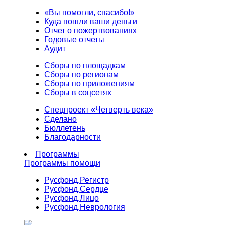
«Вы помогли, спасибо!»
Куда пошли ваши деньги
Отчет о пожертвованиях
Годовые отчеты
Аудит
Сборы по площадкам
Сборы по регионам
Сборы по приложениям
Сборы в соцсетях
Спецпроект «Четверть века»
Сделано
Бюллетень
Благодарности
Программы
Программы помощи
Русфонд.
Регистр
Русфонд.
Сердце
Русфонд.
Лицо
Русфонд.
Неврология