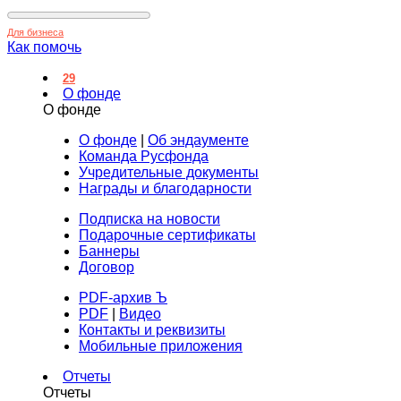
Для бизнеса
Как помочь
29
О фонде
О фонде
О фонде
|
Об эндаументе
Команда Русфонда
Учредительные документы
Награды и благодарности
Подписка на новости
Подарочные сертификаты
Баннеры
Договор
PDF-архив Ъ
PDF
|
Видео
Контакты и реквизиты
Мобильные приложения
Отчеты
Отчеты