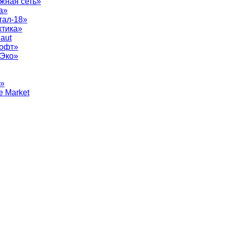
жная сеть»
а»
тал-18»
ктика»
aut
софт»
рЭко»
т»
e Market