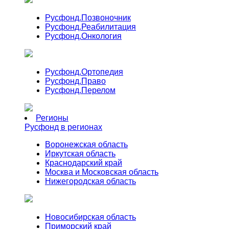
Русфонд.
Позвоночник
Русфонд.
Реабилитация
Русфонд.
Онкология
Русфонд.
Ортопедия
Русфонд.
Право
Русфонд.
Перелом
Регионы
Русфонд в регионах
Воронежская область
Иркутская область
Краснодарский край
Москва и Московская область
Нижегородская область
Новосибирская область
Приморский край