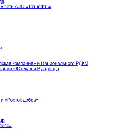
да
в» сети АЗС «Татнефть»
а
рская компания» и Национального РДКМ
пании «Ютека» и Русфонда
и «Росток добра»
up
ресс»