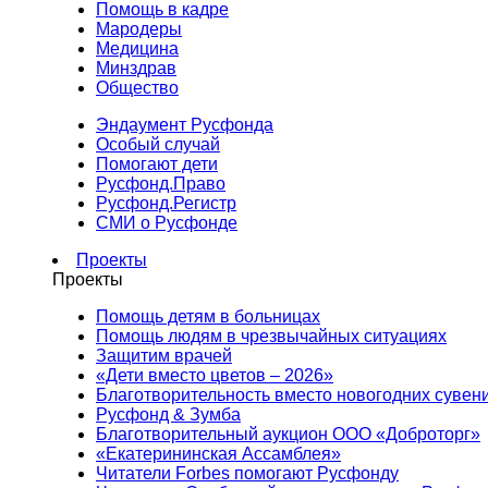
Помощь в кадре
Мародеры
Медицина
Минздрав
Общество
Эндаумент Русфонда
Особый случай
Помогают дети
Русфонд.Право
Русфонд.Регистр
СМИ о Русфонде
Проекты
Проекты
Помощь детям в больницах
Помощь людям в чрезвычайных ситуациях
Защитим врачей
«Дети вместо цветов – 2026»
Благотворительность вместо новогодних сувен
Русфонд & Зумба
Благотворительный аукцион ООО «Доброторг»
«Екатерининская Ассамблея»
Читатели Forbes помогают Русфонду