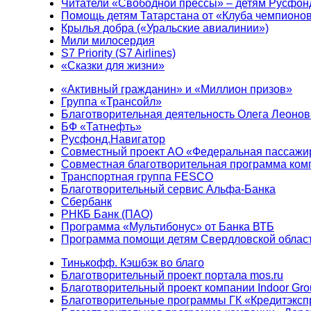
Читатели «Свободной прессы» – детям Русфон
Помощь детям Татарстана от «Клуба чемпионо
Крылья добра («Уральские авиалинии»)
Мили милосердия
S7 Priority (S7 Airlines)
«Сказки для жизни»
«Активный гражданин» и «Миллион призов»
Группа «Трансойл»
Благотворительная деятельность Олега Леонов
БФ «Татнефть»
Русфонд.Навигатор
Совместный проект АО «Федеральная пассажи
Совместная благотворительная программа ком
Транспортная группа FESCO
Благотворительный сервис Альфа-Банка
Сбербанк
РНКБ Банк (ПАО)
Программа «Мультибонус» от Банка ВТБ
Программа помощи детям Свердловской област
Тинькофф. Кэшбэк во благо
Благотворительный проект портала mos.ru
Благотворительный проект компании Indoor Gro
Благотворительные программы ГК «Кредитэксп