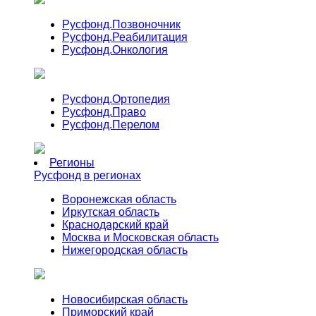
Русфонд.
Позвоночник
Русфонд.
Реабилитация
Русфонд.
Онкология
Русфонд.
Ортопедия
Русфонд.
Право
Русфонд.
Перелом
Регионы
Русфонд в регионах
Воронежская область
Иркутская область
Краснодарский край
Москва и Московская область
Нижегородская область
Новосибирская область
Приморский край