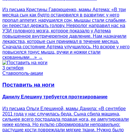
Из письма Кристины Гаврюшенко, мамы Артема: «В три
месяца сын как будто остановился в развитии: у него
пропал аппетит, нарушился сон, мышцы стали слабыми,
он перестал держать голову. Невролог направил нас на
УЗИ головного мозга, которое показало у Артема
повышенное внутричерепное давление. Нам назначили
лекарства, которые сын принимал в течение месяца.
Сначала состояние Артема улучшилось. Но вскоре у него
повысился тонус мышц, ручки и ножки стали
скованными…» →
3 октября
Ставрополь-акции
Поставить на ноги
Данилу Елешину требуется протезирование
Из письма Ольги Елешиной, мамы Данила: «В сентябре
2011 года у нас случилась беда. Сына сбила машина,
сильнее всего пострадала правая нога, ее ампутировали
ниже колена. Но культю сформировали неправильно:
растущие кости повреждали мягкие ткани. Нужно было