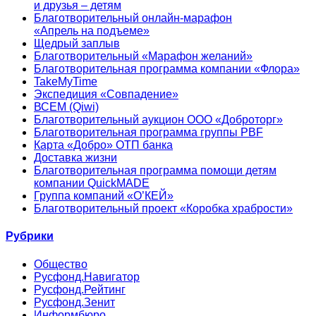
и друзья – детям
Благотворительный онлайн‑марафон
«Апрель на подъеме»
Щедрый заплыв
Благотворительный «Марафон желаний»
Благотворительная программа компании «Флора»
TakeMyTime
Экспедиция «Совпадение»
ВСЕМ (Qiwi)
Благотворительный аукцион ООО «Доброторг»
Благотворительная программа группы PBF
Карта «Добро» ОТП банка
Доставка жизни
Благотворительная программа помощи детям
компании QuickMADE
Группа компаний «О’КЕЙ»
Благотворительный проект «Коробка храбрости»
Рубрики
Общество
Русфонд.Навигатор
Русфонд.Рейтинг
Русфонд.Зенит
Информбюро