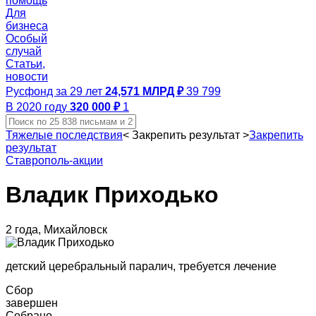
помощь
Для
бизнеса
Особый
случай
Статьи,
новости
Русфонд за 29 лет
24,571 МЛРД ₽
39 799
В 2020 году
320 000 ₽
1
Тяжелые последствия
<
Закрепить результат
>
Закрепить
результат
Ставрополь-акции
Владик Приходько
2 года, Михайловск
детский церебральный паралич, требуется лечение
Сбор
завершен
Собрано