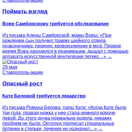
Ставрополь-акции
Поймать взгляд
Вове Самборскому требуется обследование
Из письма Алены Самборской, мамы Вовы: «При
рождении сын получил травму шейного отдела
позвоночника, перенес кровоизлияние в мозг. Первое
время Вова находился в реанимации, дышал с помощью
аппарата искусственной вентиляции легких…» →
29 мая
Ставрополь-акции
Опасный рост
Кате Беловой требуется лекарство
Из письма Романа Белова, папы Кати: «Когда Кате было
три года, правая ножка у нее стала немного короче
левой. До этого дочка нормально ходила, никаких
проблем не было. Ортопед прописал специальные
ботинки и стельки, лечения не назначил…» →