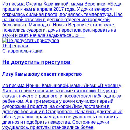
Из письма Оксаны Казинкиной, мамы Вероники: «Беда
пришла к нам в апреле 2017 года. У дочки вечером
открылась сильная рвота, поднялась температура. Нас
на скорой отвезли в детское отделение городской
больницы в Минводах. Ночью Веронике стало хуже,
появились судороги, дочь перестала реагировать на
звуки и свет, начала задыхаться…» →
16 февраля
Ставрополь-акции
Не допустить приступов
Лизу Камышову спасет лекарство
Из письма Ирины Камышовой, мамы Лизы: «В месяц у
Лизы на спине появились белые пятнышки. Педиатр
сказал, ничего страшного, и посоветовал наблюдать за
ребенком. А в три месяца у дочки случился первый
судорожный приступ, на скорой Лизу доставили в
детскую больницу в Ставрополе. Начались длительные
обследования, врачам долго не удавалось поставить
диагноз и подобрать лекарства. Состояние дочки
ухудшалось, приступы становились более