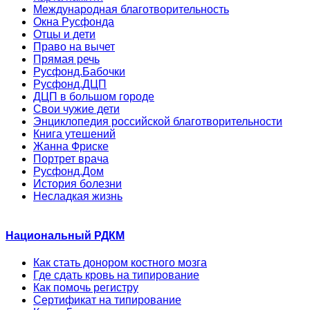
Международная благотворительность
Окна Русфонда
Отцы и дети
Право на вычет
Прямая речь
Русфонд.Бабочки
Русфонд.ДЦП
ДЦП в большом городе
Свои чужие дети
Энциклопедия российской благотворительности
Книга утешений
Жанна Фриске
Портрет врача
Русфонд.Дом
История болезни
Несладкая жизнь
Национальный РДКМ
Как стать донором костного мозга
Где сдать кровь на типирование
Как помочь регистру
Сертификат на типирование