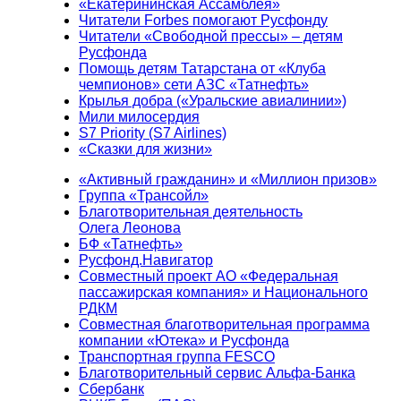
«Екатерининская Ассамблея»
Читатели Forbes помогают Русфонду
Читатели «Свободной прессы» – детям
Русфонда
Помощь детям Татарстана от «Клуба
чемпионов» сети АЗС «Татнефть»
Крылья добра («Уральские авиалинии»)
Мили милосердия
S7 Priority (S7 Airlines)
«Сказки для жизни»
«Активный гражданин» и «Миллион призов»
Группа «Трансойл»
Благотворительная деятельность
Олега Леонова
БФ «Татнефть»
Русфонд.Навигатор
Совместный проект АО «Федеральная
пассажирская компания» и Национального
РДКМ
Совместная благотворительная программа
компании «Ютека» и Русфонда
Транспортная группа FESCO
Благотворительный сервис Альфа-Банка
Сбербанк