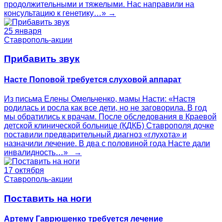
продолжительными и тяжелыми. Нас направили на
консультацию к генетику…» →
25 января
Ставрополь-акции
Прибавить звук
Насте Поповой требуется слуховой аппарат
Из письма Елены Омельченко, мамы Насти: «Настя
родилась и росла как все дети, но не заговорила. В год
мы обратились к врачам. После обследования в Краевой
детской клинической больнице (КДКБ) Ставрополя дочке
поставили предварительный диагноз «глухота» и
назначили лечение. В два с половиной года Насте дали
инвалидность…» →
17 октября
Ставрополь-акции
Поставить на ноги
Артему Гаврюшенко требуется лечение