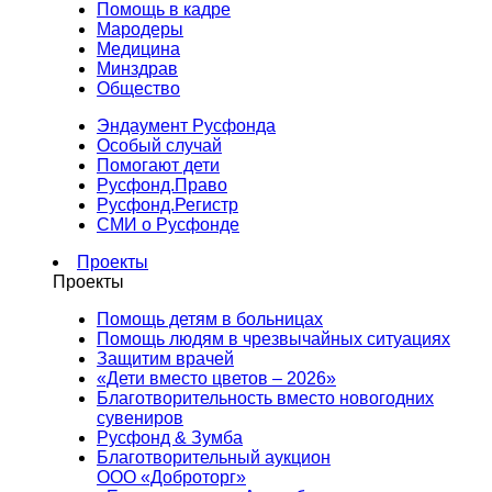
Помощь в кадре
Мародеры
Медицина
Минздрав
Общество
Эндаумент Русфонда
Особый случай
Помогают дети
Русфонд.Право
Русфонд.Регистр
СМИ о Русфонде
Проекты
Проекты
Помощь детям в больницах
Помощь людям в чрезвычайных ситуациях
Защитим врачей
«Дети вместо цветов – 2026»
Благотворительность вместо новогодних
сувениров
Русфонд & Зумба
Благотворительный аукцион
ООО «Доброторг»