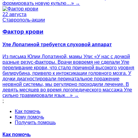
формировать новую культю…» →
22 августа
Ставрополь-акции
Фактор крови
Уле Лопатиной требуется слуховой аппарат
Из письма Юлии Лопатиной, мамы Ули: «У нас с дочкой
разные резус-факторы. Врачи вовремя не сделали Уле
переливание крови, что стало причиной высокого уровня
билирубина, привело к интоксикации головного мозга. У
дочки диагностировали перинатальное поражение
нервной системы, мы регулярно проходили лечение. В
девять месяцев во время логопедического массажа Уле
сильно травмировали язык…» →
;
Как помочь
Кому помочь
Получить помощь
Как помочь