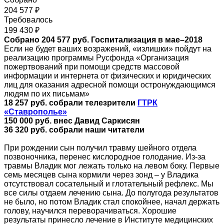
204 577 ₽
Требовалось
199 430 ₽
Собрано 204 577 руб. Госпитализация в мае–2018
Если не будет ваших возражений, «излишки» пойдут на
реализацию программы Русфонда «Организация
пожертвований при помощи средств массовой
информации и интернета от физических и юридических
лиц для оказания адресной помощи остронуждающимся
людям по их письмам»
18 257 руб. собрали телезрители
ГТРК
«Ставрополье»
150 000 руб. внес Давид Саркисян
36 320 руб. собрали наши читатели
При рождении сын получил травму шейного отдела
позвоночника, перенес кислородное голодание. Из-за
травмы Владик мог лежать только на левом боку. Первые
семь месяцев сына кормили через зонд – у Владика
отсутствовал сосательный и глотательный рефлекс. Мы
все силы отдаем лечению сына. До полугода результатов
не было, но потом Владик стал спокойнее, начал держать
голову, научился переворачиваться. Хорошие
результаты принесло лечение в Институте медицинских