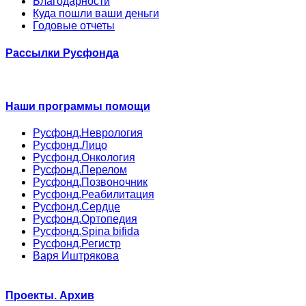
Благодарности
Куда пошли ваши деньги
Годовые отчеты
Рассылки Русфонда
Наши программы помощи
Русфонд.Неврология
Русфонд.Лицо
Русфонд.Онкология
Русфонд.Перелом
Русфонд.Позвоночник
Русфонд.Реабилитация
Русфонд.Сердце
Русфонд.Ортопедия
Русфонд.Spina bifida
Русфонд.Регистр
Варя Иштрякова
Проекты. Архив