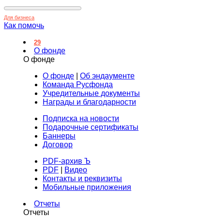
Для бизнеса
Как помочь
29
О фонде
О фонде
О фонде
|
Об эндаументе
Команда Русфонда
Учредительные документы
Награды и благодарности
Подписка на новости
Подарочные сертификаты
Баннеры
Договор
PDF-архив Ъ
PDF
|
Видео
Контакты и реквизиты
Мобильные приложения
Отчеты
Отчеты