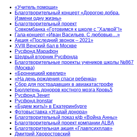
«Учитель помощи»
Благотворительный концерт «Дорогою добра.
Измени одну жизнь»
Благотворительный проект
Совкомбанка «Готовимся к школе с "Халвой"!»
Гала-концерт «Иван Васильев. С любовью…»
Акция «Последний звонок – 2021»
XVIII Венский бал в Москве
Русфонд.Марафон
Щедрый вторник Русфонда
Благотворительные проекты учеников школы №867
(Москва)
«Бронницкий ювелир»
«На день рождения спаси ребенка»
Сбор для пострадавших в авиакатастрофе
Бюллетень доноров костного мозга Кровь5
Русфонд.Зенит
Русфонд.Ironstar
«Будем жить!» в Екатеринбурге
Фотовыставка «Угадай донора»
Благотворительный показ к/ф «Война Анны»
Благотворительный проект компании ALBA
Благотворительная акция «Главпсихплав»
Дмитрий Хворостовский