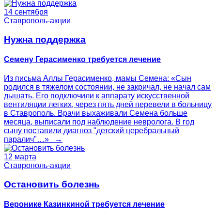
14 сентября
Ставрополь-акции
Нужна поддержка
Семену Герасименко требуется лечение
Из письма Аллы Герасименко, мамы Семена: «Сын
родился в тяжелом состоянии, не закричал, не начал сам
дышать. Его подключили к аппарату искусственной
вентиляции легких, через пять дней перевели в больницу
в Ставрополь. Врачи выхаживали Семена больше
месяца, выписали под наблюдение невролога. В год
сыну поставили диагноз "детский церебральный
паралич"…» →
12 марта
Ставрополь-акции
Остановить болезнь
Веронике Казинкиной требуется лечение