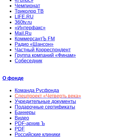
«Голос»
Чемпионат
Триколор ТВ
LIFE.RU
360tv.ru
«Интерфакс»
Mail.Ru
КоммерсантЪ FM
Радио «Шансон»
Частный Корреспондент
Группа компаний «Финам»
Собеседник
О фонде
Команда Русфонда
Спецпроект «Четверть века»
Учредительные документы
Подарочные сертификаты
Баннеры
Видео
PDF-архив Ъ
PDF
Российские клиники